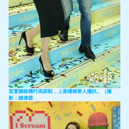
宣萱腳踏幾吋高跟鞋，上落樓梯要人攙扶。（攝
影：鍾偉茵