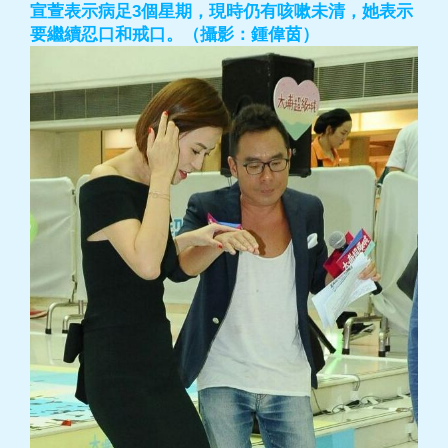
宣萱表示病足3個星期，現時仍有咳嗽未清，她表示
要繼續忍口和戒口。（攝影：鍾偉茵）