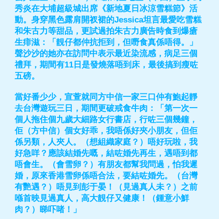
秀炎在大埔超級城出席《新地夏日冰涼雪糕節》活
動。身穿黑色露肩開衩裙的Jessica坦言最愛吃雪糕
和朱古力等甜品，更試過拍朱古力廣告時食到爆瘡
生痱滋：「靚仔都仲抗拒到，但嘢食真係唔得。」
聲沙沙的她亦在訪問中表示最近染流感，病足三個
禮拜，期間有11日是發燒落唔到床，最後搞到瘦咗
五磅。
當好番少少，宣萱就同方中信一家三口仲有鮑起靜
去台灣遊玩三日，期間更破戒食牛肉：「第一次一
個人拖住個九歲大細路女行書店，行咗三個幾鐘，
佢（方中信）個女好乖，我唔係好夾小朋友，但佢
係另類，人夾人。（想組織家庭？）唔好玩啦，我
好急咩？應該結婚先嘅，結咗婚先再生，遇唔到都
唔會生。（會雪卵？）有朋友都幫我問過，怕我遲
婚，原來香港雪卵係唔合法，要結咗婚先。（台灣
有艷遇？）唔見到彭于晏！（見過真人未？）之前
喺首映見過真人，高大靚仔又健康！（鍾意小鮮
肉？）睇吓啫！」