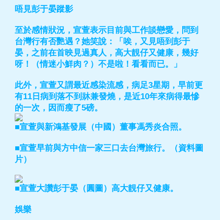
唔見彭于晏蹤影
至於感情狀況，宣萱表示目前與工作談戀愛，問到
台灣行有否艷遇？她笑說：「唉，又見唔到彭于
晏，之前在首映見過真人，高大靚仔又健康，幾好
呀！（情迷小鮮肉？）不是啦！看看而已。」
此外，宣萱又謂最近感染流感，病足3星期，早前更
有11日病到落不到牀兼發燒，是近10年來病得最慘
的一次，因而瘦了5磅。
■宣萱與新鴻基發展（中國）董事馮秀炎合照。
■宣萱早前與方中信一家三口去台灣旅行。（資料圖
片）
■宣萱大讚彭于晏（圓圖）高大靚仔又健康。
娛樂