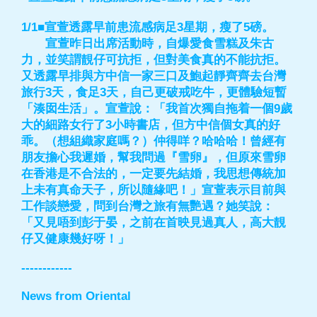
1/1■宣萱透露早前患流感病足3星期，瘦了5磅。
宣萱昨日出席活動時，自爆愛食雪糕及朱古
力，並笑謂靚仔可抗拒，但對美食真的不能抗拒。
又透露早排與方中信一家三口及鮑起靜齊齊去台灣
旅行3天，食足3天，自己更破戒吃牛，更體驗短暫
「湊囡生活」。宣萱說：「我首次獨自拖着一個9歲
大的細路女行了3小時書店，但方中信個女真的好
乖。（想組織家庭嗎？）仲得咩？哈哈哈！曾經有
朋友擔心我遲婚，幫我問過『雪卵』，但原來雪卵
在香港是不合法的，一定要先結婚，我思想傳統加
上未有真命天子，所以隨緣吧！」宣萱表示目前與
工作談戀愛，問到台灣之旅有無艷遇？她笑說：
「又見唔到彭于晏，之前在首映見過真人，高大靚
仔又健康幾好呀！」
------------
News from Oriental