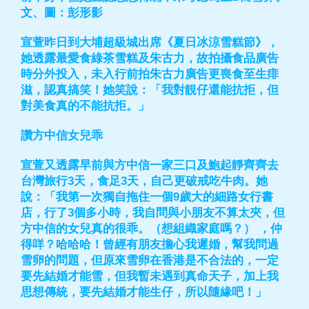
文、圖：彭形影
宣萱昨日到大埔超級城出席《夏日冰涼雪糕節》，
她透露最愛食綠茶雪糕及朱古力，故拍攝食品廣告
時分外投入，未入行前拍朱古力廣告更喪食至生痱
滋，認真搞笑！她笑說：「我對靚仔還能抗拒，但
對美食真的不能抗拒。」
讚方中信女兒乖
宣萱又透露早前與方中信一家三口及鮑起靜齊齊去
台灣旅行3天，食足3天，自己更破戒吃牛肉。她
說：「我第一次獨自拖住一個9歲大的細路女行書
店，行了3個多小時，我自問與小朋友不算太夾，但
方中信的女兒真的很乖。（想組織家庭嗎？） ，仲
得咩？哈哈哈！曾經有朋友擔心我遲婚，幫我問過
雪卵的問題，但原來雪卵在香港是不合法的，一定
要先結婚才能雪，但我暫未遇到真命天子，加上我
思想傳統，要先結婚才能生仔，所以隨緣吧！」