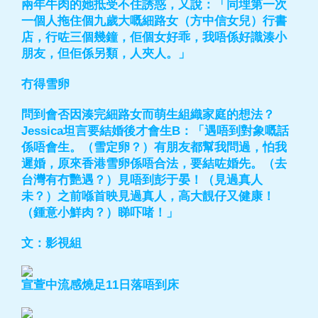
兩年牛肉的她抵受不住誘惑，又說：「同埋第一次
一個人拖住個九歲大嘅細路女（方中信女兒）行書
店，行咗三個幾鐘，佢個女好乖，我唔係好識湊小
朋友，但佢係另類，人夾人。」
冇得雪卵
問到會否因湊完細路女而萌生組織家庭的想法？
Jessica坦言要結婚後才會生B：「遇唔到對象嘅話
係唔會生。（雪定卵？）有朋友都幫我問過，怕我
遲婚，原來香港雪卵係唔合法，要結咗婚先。（去
台灣有冇艷遇？）見唔到彭于晏！（見過真人
未？）之前喺首映見過真人，高大靚仔又健康！
（鍾意小鮮肉？）睇吓啫！」
文：影視組
宣萱中流感燒足11日落唔到床