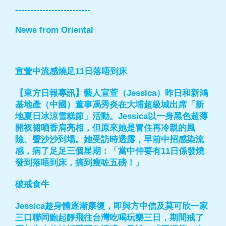
-------------------------
News from Oriental
宣萱中流感燒足11日落唔到床
【東方日報專訊】藝人宣萱（Jessica）昨日和新鴻
基地產（中國）董事馮秀炎在大埔超級城出席「新
地夏日冰涼雪糕節」活動。Jessica以一身黑色超薄
開衩裙晒香肩亮相，但原來她是冒住再冷親的風
險、聲沙沙到場。她受訪時透露，早前中招感染流
感，病了足足三個星期：「當中仲要有11日係發燒
發到落唔到床，搞到瘦咗五磅！」
破戒食牛
Jessica趁身體逐漸康復，即與方中信及莫可欣一家
三口聯同鮑起靜飛往台灣吃喝玩樂三日，期間戒了