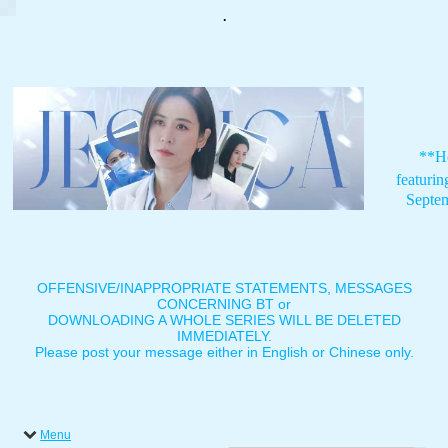
.
**H
featuri
Septe
OFFENSIVE/INAPPROPRIATE STATEMENTS, MESSAGES
CONCERNING BT or
DOWNLOADING A WHOLE SERIES WILL BE DELETED
IMMEDIATELY.
Please post your message either in English or Chinese only.
Menu