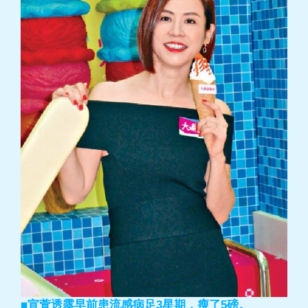
■宣萱透露早前患流感病足3星期，瘦了5磅。