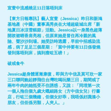
宣萱中流感燒足11日落唔到床
【東方日報專訊】藝人宣萱（Jessica）昨日和新鴻
基地產（中國）董事馮秀炎在大埔超級城出席「新
地夏日冰涼雪糕節」活動。Jessica以一身黑色超薄
開衩裙晒香肩亮相，但原來她是冒住再冷親的風
險、聲沙沙到場。她受訪時透露，早前中招感染流
感，病了足足三個星期：「當中仲要有11日係發燒
發到落唔到床，搞到瘦咗五磅！」
破戒食牛
Jessica趁身體逐漸康復，即與方中信及莫可欣一家
三口聯同鮑起靜飛往台灣吃喝玩樂三日，期間戒了
兩年牛肉的她抵受不住誘惑，又說：「同埋第一次
一個人拖住個九歲大嘅細路女（方中信女兒）行書
店，行咗三個幾鐘，佢個女好乖，我唔係好識湊小
朋友，但佢係另類，人夾人。」