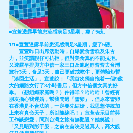
■宣萱透露早前患流感病足3星期，瘦了5磅。
1/1■宣萱透露早前患流感病足3星期，瘦了5磅。
宣萱昨日出席活動時，自爆愛食雪糕及朱古
力，並笑謂靚仔可抗拒，但對美食真的不能抗拒。
又透露早排與方中信一家三口及鮑起靜齊齊去台灣
旅行3天，食足3天，自己更破戒吃牛，更體驗短暫
「湊囡生活」。宣萱說：「我首次獨自拖着一個9歲
大的細路女行了3小時書店，但方中信個女真的好
乖。（想組織家庭嗎？）仲得咩？哈哈哈！曾經有
朋友擔心我遲婚，幫我問過『雪卵』，但原來雪卵
在香港是不合法的，一定要先結婚，我思想傳統加
上未有真命天子，所以隨緣吧！」宣萱表示目前與
工作談戀愛，問到台灣之旅有無艷遇？她笑說：
「又見唔到彭于晏，之前在首映見過真人，高大靚