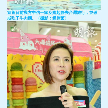
宣萱日前與方中信一家及鮑起靜去台灣旅行，並破
戒吃了牛肉麵。（攝影：鍾偉茵）