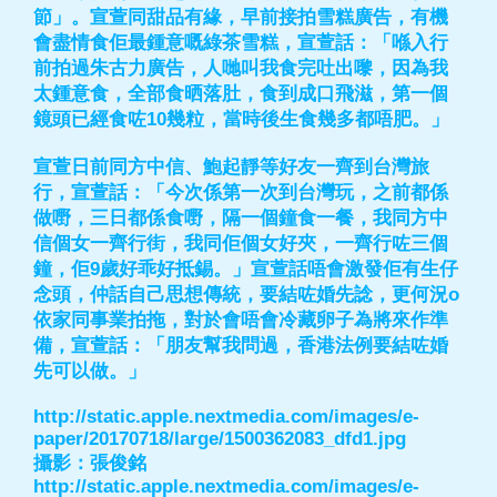
節」。宣萱同甜品有緣，早前接拍雪糕廣告，有機
會盡情食佢最鍾意嘅綠茶雪糕，宣萱話：「喺入行
前拍過朱古力廣告，人哋叫我食完吐出嚟，因為我
太鍾意食，全部食晒落肚，食到成口飛滋，第一個
鏡頭已經食咗10幾粒，當時後生食幾多都唔肥。」
宣萱日前同方中信、鮑起靜等好友一齊到台灣旅
行，宣萱話：「今次係第一次到台灣玩，之前都係
做嘢，三日都係食嘢，隔一個鐘食一餐，我同方中
信個女一齊行街，我同佢個女好夾，一齊行咗三個
鐘，佢9歲好乖好抵錫。」宣萱話唔會激發佢有生仔
念頭，仲話自己思想傳統，要結咗婚先諗，更何況o
依家同事業拍拖，對於會唔會冷藏卵子為將來作準
備，宣萱話：「朋友幫我問過，香港法例要結咗婚
先可以做。」
http://static.apple.nextmedia.com/images/e-
paper/20170718/large/1500362083_dfd1.jpg
攝影：張俊銘
http://static.apple.nextmedia.com/images/e-