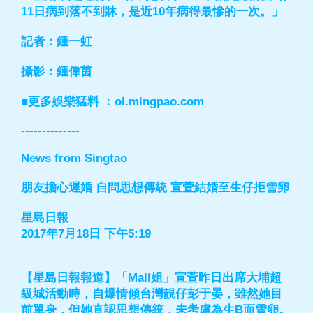
11日病到落不到牀，是近10年病得最慘的一次。」
記者：鍾一虹
攝影：鍾偉茵
■更多娛樂猛料 ﹕ol.mingpao.com
--------------
News from Singtao
朋友擔心遲婚 自問思想傳統 宣萱結婚至生仔拒雪卵
星島日報
2017年7月18日 下午5:19
【星島日報報道】「Mall姐」宣萱昨日出席大埔超
級城活動時，自爆情傾台灣靚仔彭于晏，雖然她目
前單身，但她直認思想傳統，未考慮為生B而雪卵。