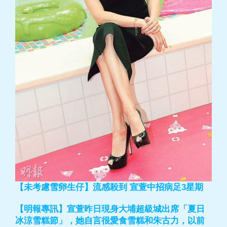
【未考慮雪卵生仔】流感殺到 宣萱中招病足3星期
【明報專訊】宣萱昨日現身大埔超級城出席「夏日
冰涼雪糕節」，她自言很愛食雪糕和朱古力，以前