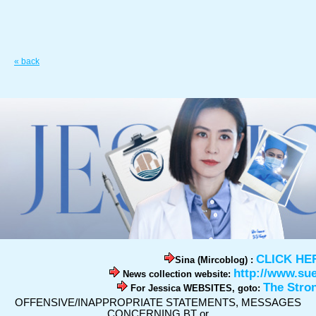
« back
CLICK HE
Sina (Mircoblog) :
http://www.su
News collection website:
The Stro
For Jessica WEBSITES, goto:
OFFENSIVE/INAPPROPRIATE STATEMENTS, MESSAGES
CONCERNING BT or