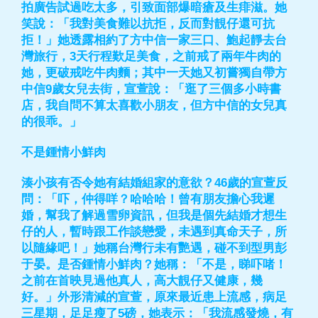
拍廣告試過吃太多，引致面部爆暗瘡及生痱滋。她
笑說：「我對美食難以抗拒，反而對靚仔還可抗
拒！」她透露相約了方中信一家三口、鮑起靜去台
灣旅行，3天行程歎足美食，之前戒了兩年牛肉的
她，更破戒吃牛肉麵；其中一天她又初嘗獨自帶方
中信9歲女兒去街，宣萱說：「逛了三個多小時書
店，我自問不算太喜歡小朋友，但方中信的女兒真
的很乖。」
不是鍾情小鮮肉
湊小孩有否令她有結婚組家的意欲？46歲的宣萱反
問：「吓，仲得咩？哈哈哈！曾有朋友擔心我遲
婚，幫我了解過雪卵資訊，但我是個先結婚才想生
仔的人，暫時跟工作談戀愛，未遇到真命天子，所
以隨緣吧！」她稱台灣行未有艷遇，碰不到型男彭
于晏。是否鍾情小鮮肉？她稱：「不是，睇吓啫！
之前在首映見過他真人，高大靚仔又健康，幾
好。」外形清減的宣萱，原來最近患上流感，病足
三星期，足足瘦了5磅，她表示：「我流感發燒，有