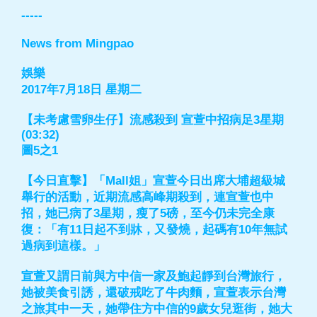
-----
News from Mingpao
娛樂
2017年7月18日 星期二
【未考慮雪卵生仔】流感殺到 宣萱中招病足3星期
(03:32)
圖5之1
【今日直擊】「Mall姐」宣萱今日出席大埔超級城
舉行的活動，近期流感高峰期殺到，連宣萱也中
招，她已病了3星期，瘦了5磅，至今仍未完全康
復：「有11日起不到牀，又發燒，起碼有10年無試
過病到這樣。」
宣萱又謂日前與方中信一家及鮑起靜到台灣旅行，
她被美食引誘，還破戒吃了牛肉麵，宣萱表示台灣
之旅其中一天，她帶住方中信的9歲女兒逛街，她大