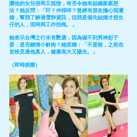
讚他的女兒很乖又抵惜，有否令她有組織家庭想
法？她反問：「吓？仲得咩？曾經有朋友擔心我遲
婚，幫我了解過雪卵資訊，但我是個先結婚才想生
仔的人，現時與工作拍拖。」
她表示台灣之行未有艷遇，因為碰不到男神彭于
晏，是否鍾情小鮮肉？她笑稱：「不是啦，之前在
首映見過他真人，健康高大又陽光。」
（即時娛樂）