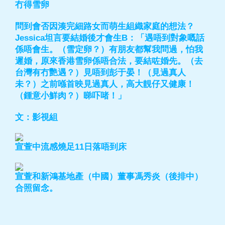
冇得雪卵
問到會否因湊完細路女而萌生組織家庭的想法？
Jessica坦言要結婚後才會生B：「遇唔到對象嘅話
係唔會生。（雪定卵？）有朋友都幫我問過，怕我
遲婚，原來香港雪卵係唔合法，要結咗婚先。（去
台灣有冇艷遇？）見唔到彭于晏！（見過真人
未？）之前喺首映見過真人，高大靚仔又健康！
（鍾意小鮮肉？）睇吓啫！」
文：影視組
宣萱中流感燒足11日落唔到床
宣萱和新鴻基地產（中國）董事馮秀炎（後排中）
合照留念。