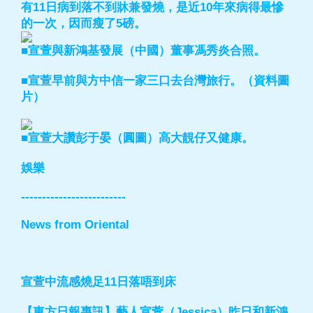
有11日病到落不到牀兼發燒，是近10年來病得最慘
的一次，因而瘦了5磅。
■宣萱與新鴻基發展（中國）董事馮秀炎合照。
■宣萱早前與方中信一家三口去台灣旅行。（資料圖
片）
■宣萱大讚彭于晏（圓圖）高大靚仔又健康。
娛樂
-------------------------
News from Oriental
宣萱中流感燒足11日落唔到床
【東方日報專訊】藝人宣萱（Jessica）昨日和新鴻