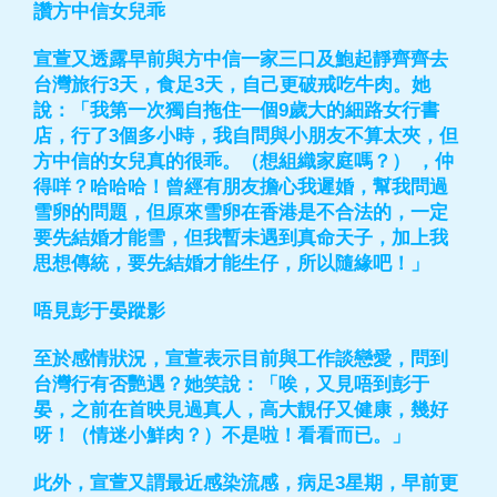
讚方中信女兒乖
宣萱又透露早前與方中信一家三口及鮑起靜齊齊去
台灣旅行3天，食足3天，自己更破戒吃牛肉。她
說：「我第一次獨自拖住一個9歲大的細路女行書
店，行了3個多小時，我自問與小朋友不算太夾，但
方中信的女兒真的很乖。（想組織家庭嗎？） ，仲
得咩？哈哈哈！曾經有朋友擔心我遲婚，幫我問過
雪卵的問題，但原來雪卵在香港是不合法的，一定
要先結婚才能雪，但我暫未遇到真命天子，加上我
思想傳統，要先結婚才能生仔，所以隨緣吧！」
唔見彭于晏蹤影
至於感情狀況，宣萱表示目前與工作談戀愛，問到
台灣行有否艷遇？她笑說：「唉，又見唔到彭于
晏，之前在首映見過真人，高大靚仔又健康，幾好
呀！（情迷小鮮肉？）不是啦！看看而已。」
此外，宣萱又謂最近感染流感，病足3星期，早前更