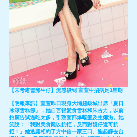
【未考慮雪卵生仔】流感殺到 宣萱中招病足3星期
【明報專訊】宣萱昨日現身大埔超級城出席「夏日
冰涼雪糕節」，她自言很愛食雪糕和朱古力，以前
拍廣告試過吃太多，引致面部爆暗瘡及生痱滋。她
笑說：「我對美食難以抗拒，反而對靚仔還可抗
拒！」她透露相約了方中信一家三口、鮑起靜去台