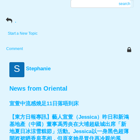
search
.
Start a New Topic
Comment
S
Stephanie
News from Oriental
宣萱中流感燒足11日落唔到床
【東方日報專訊】藝人宣萱（Jessica）昨日和新鴻
基地產（中國）董事馮秀炎在大埔超級城出席「新
地夏日冰涼雪糕節」活動。Jessica以一身黑色超薄
開衩裙晒香肩亮相，但原來她是冒住再冷親的風