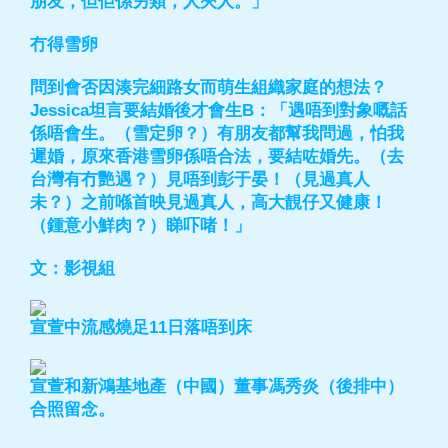
朋友，但佢係另類，人夾人。」
冇得雪卵
問到會否因湊完細路女而萌生組織家庭的想法？
Jessica坦言要結婚後才會生B：「遇唔到對象嘅話
係唔會生。（雪定卵？）有朋友都幫我問過，怕我
遲婚，原來香港雪卵係唔合法，要結咗婚先。（去
台灣有冇艷遇？）見唔到彭于晏！（見過真人
未？）之前喺首映見過真人，高大靚仔又健康！
（鍾意小鮮肉？）睇吓啫！」
文：影視組
宣萱中流感燒足11日落唔到床
宣萱和新鴻基地產（中國）董事馮秀炎（後排中）
合照留念。