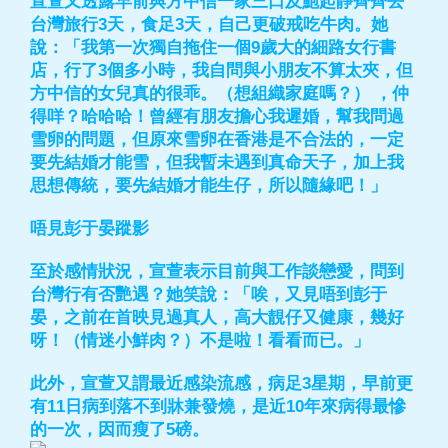
宣萱又透露早前與方中信一家三口及鮑起靜齊齊去
台灣旅行3天，食足3天，自己更破戒吃牛肉。她
說：「我第一次獨自拖住一個9歲大的細路女行書
店，行了3個多小時，我自問與小朋友不算太夾，但
方中信的女兒真的很乖。（想組織家庭嗎？） ，仲
得咩？哈哈哈！曾經有朋友擔心我遲婚，幫我問過
雪卵的問題，但原來雪卵在香港是不合法的，一定
要先結婚才能雪，但我暫未遇到真命天子，加上我
思想傳統，要先結婚才能生仔，所以隨緣吧！」
唔見彭于晏蹤影
至於感情狀況，宣萱表示目前與工作談戀愛，問到
台灣行有否艷遇？她笑說：「唉，又見唔到彭于
晏，之前在首映見過真人，高大靚仔又健康，幾好
呀！（情迷小鮮肉？）不是啦！看看而已。」
此外，宣萱又謂最近感染流感，病足3星期，早前更
有11日病到落不到牀兼發燒，是近10年來病得最慘
的一次，因而瘦了5磅。