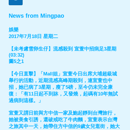
News from Mingpao
娛樂
2017年7月18日 星期二
【未考慮雪卵生仔】流感殺到 宣萱中招病足3星期
(03:32)
圖5之1
【今日直擊】「Mall姐」宣萱今日出席大埔超級城
舉行的活動，近期流感高峰期殺到，連宣萱也中
招，她已病了3星期，瘦了5磅，至今仍未完全康
復：「有11日起不到牀，又發燒，起碼有10年無試
過病到這樣。」
宣萱又謂日前與方中信一家及鮑起靜到台灣旅行，
她被美食引誘，還破戒吃了牛肉麵，宣萱表示台灣
之旅其中一天，她帶住方中信的9歲女兒逛街，她大