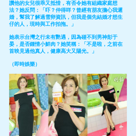
讚他的女兒很乖又抵惜，有否令她有組織家庭想
法？她反問：「吓？仲得咩？曾經有朋友擔心我遲
婚，幫我了解過雪卵資訊，但我是個先結婚才想生
仔的人，現時與工作拍拖。」
她表示台灣之行未有艷遇，因為碰不到男神彭于
晏，是否鍾情小鮮肉？她笑稱：「不是啦，之前在
首映見過他真人，健康高大又陽光。」
（即時娛樂）