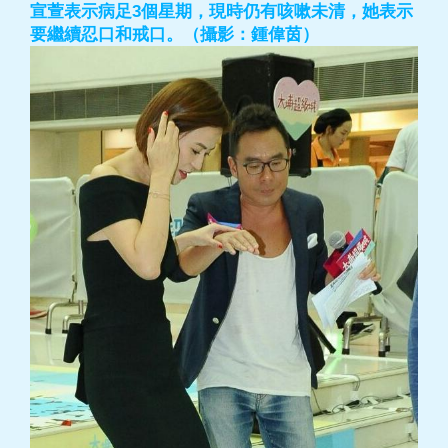
宣萱表示病足3個星期，現時仍有咳嗽未清，她表示
要繼續忍口和戒口。（攝影：鍾偉茵）