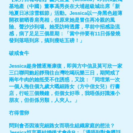
基地產（中國）董事馮秀炎在大埔超級城出席「新
地夏日冰涼雪糕節」活動。Jessica以一身黑色超薄
開衩裙晒香肩亮相，但原來她是冒住再冷親的風
險、聲沙沙到場。她受訪時透露，早前中招感染流
感，病了足足三個星期：「當中仲要有11日係發燒
發到落唔到床，搞到瘦咗五磅！」
破戒食牛
Jessica趁身體逐漸康復，即與方中信及莫可欣一家
三口聯同鮑起靜飛往台灣吃喝玩樂三日，期間戒了
兩年牛肉的她抵受不住誘惑，又說：「同埋第一次
一個人拖住個九歲大嘅細路女（方中信女兒）行書
店，行咗三個幾鐘，佢個女好乖，我唔係好識湊小
朋友，但佢係另類，人夾人。」
冇得雪卵
問到會否因湊完細路女而萌生組織家庭的想法？
Jessica坦言要結婚後才會生B：「遇唔到對象嘅話