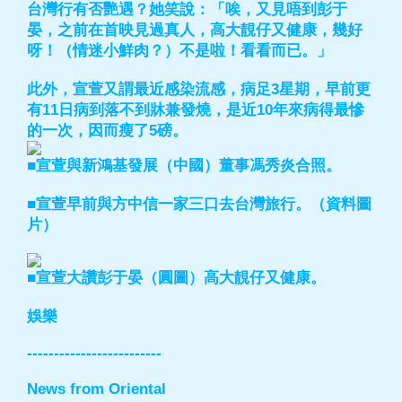
台灣行有否艷遇？她笑說：「唉，又見唔到彭于
晏，之前在首映見過真人，高大靚仔又健康，幾好
呀！（情迷小鮮肉？）不是啦！看看而已。」
此外，宣萱又謂最近感染流感，病足3星期，早前更
有11日病到落不到牀兼發燒，是近10年來病得最慘
的一次，因而瘦了5磅。
■宣萱與新鴻基發展（中國）董事馮秀炎合照。
■宣萱早前與方中信一家三口去台灣旅行。（資料圖
片）
■宣萱大讚彭于晏（圓圖）高大靚仔又健康。
娛樂
-------------------------
News from Oriental