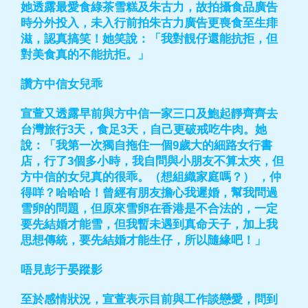
她透露最愛食綠茶雪糕及朱古力，故拍攝食品廣告
時分外投入，未入行前拍朱古力廣告更喪食至生痱
滋，認真搞笑！她笑說：「我對靚仔還能抗拒，但
對美食真的不能抗拒。」
讚方中信女兒乖
宣萱又透露早前與方中信一家三口及鮑起靜齊齊去
台灣旅行3天，食足3天，自己更破戒吃牛肉。她
說：「我第一次獨自拖住一個9歲大的細路女行書
店，行了3個多小時，我自問與小朋友不算太夾，但
方中信的女兒真的很乖。（想組織家庭嗎？） ，仲
得咩？哈哈哈！曾經有朋友擔心我遲婚，幫我問過
雪卵的問題，但原來雪卵在香港是不合法的，一定
要先結婚才能雪，但我暫未遇到真命天子，加上我
思想傳統，要先結婚才能生仔，所以隨緣吧！」
唔見彭于晏蹤影
至於感情狀況，宣萱表示目前與工作談戀愛，問到