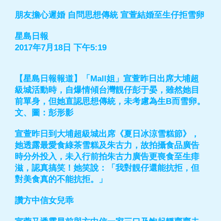
朋友擔心遲婚 自問思想傳統 宣萱結婚至生仔拒雪卵
星島日報
2017年7月18日 下午5:19
【星島日報報道】「Mall姐」宣萱昨日出席大埔超
級城活動時，自爆情傾台灣靚仔彭于晏，雖然她目
前單身，但她直認思想傳統，未考慮為生B而雪卵。
文、圖：彭形影
宣萱昨日到大埔超級城出席《夏日冰涼雪糕節》，
她透露最愛食綠茶雪糕及朱古力，故拍攝食品廣告
時分外投入，未入行前拍朱古力廣告更喪食至生痱
滋，認真搞笑！她笑說：「我對靚仔還能抗拒，但
對美食真的不能抗拒。」
讚方中信女兒乖