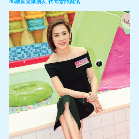
46歲宣萱爆朋友 代問雪卵資訊