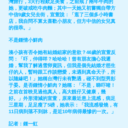
灣旅行，3天行程歎足美食，之前戒了兩年牛肉的
她，更破戒吃牛肉麵；其中一天她又初嘗獨自帶方
中信9歲女兒去街，宣萱說：「逛了三個多小時書
店，我自問不算太喜歡小朋友，但方中信的女兒真
的很乖。」
不是鍾情小鮮肉
湊小孩有否令她有結婚組家的意欲？46歲的宣萱反
問：「吓，仲得咩？哈哈哈！曾有朋友擔心我遲
婚，幫我了解過雪卵資訊，但我是個先結婚才想生
仔的人，暫時跟工作談戀愛，未遇到真命天子，所
以隨緣吧！」她稱台灣行未有艷遇，碰不到型男彭
于晏。是否鍾情小鮮肉？她稱：「不是，睇吓啫！
之前在首映見過他真人，高大靚仔又健康，幾
好。」外形清減的宣萱，原來最近患上流感，病足
三星期，足足瘦了5磅，她表示：「我流感發燒，有
11日病到落不到牀，是近10年病得最慘的一次。」
記者：鍾一虹