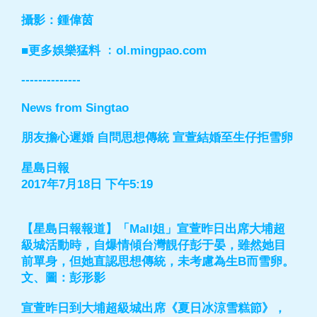
攝影：鍾偉茵
■更多娛樂猛料 ﹕ol.mingpao.com
--------------
News from Singtao
朋友擔心遲婚 自問思想傳統 宣萱結婚至生仔拒雪卵
星島日報
2017年7月18日 下午5:19
【星島日報報道】「Mall姐」宣萱昨日出席大埔超
級城活動時，自爆情傾台灣靚仔彭于晏，雖然她目
前單身，但她直認思想傳統，未考慮為生B而雪卵。
文、圖：彭形影
宣萱昨日到大埔超級城出席《夏日冰涼雪糕節》，