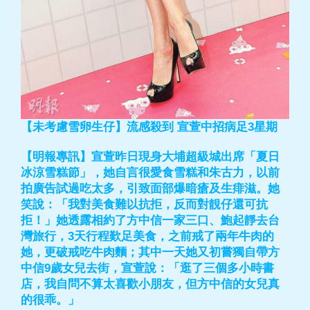
【未考慮雪卵生仔】流感殺到 宣萱中招病足3星期
【明報專訊】宣萱昨日現身大埔超級城出席「夏日
冰涼雪糕節」，她自言很愛食雪糕和朱古力，以前
拍廣告試過吃太多，引致面部爆暗瘡及生痱滋。她
笑說：「我對美食難以抗拒，反而對靚仔還可抗
拒！」她透露相約了方中信一家三口、鮑起靜去台
灣旅行，3天行程歎足美食，之前戒了兩年牛肉的
她，更破戒吃牛肉麵；其中一天她又初嘗獨自帶方
中信9歲女兒去街，宣萱說：「逛了三個多小時書
店，我自問不算太喜歡小朋友，但方中信的女兒真
的很乖。」