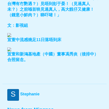
台灣有冇艷遇？）見唔到彭于晏！（見過真人
未？）之前喺首映見過真人，高大靚仔又健康！
（鍾意小鮮肉？）睇吓啫！」
文：影視組
宣萱中流感燒足11日落唔到床
宣萱和新鴻基地產（中國）董事馮秀炎（後排中）
合照留念。
S
Stephanie