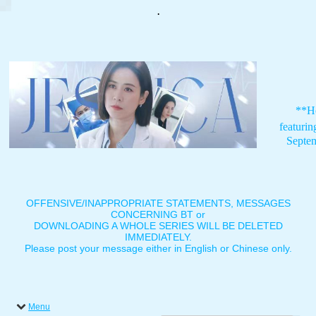
.
**H
featuri
Septe
OFFENSIVE/INAPPROPRIATE STATEMENTS, MESSAGES
CONCERNING BT or
DOWNLOADING A WHOLE SERIES WILL BE DELETED
IMMEDIATELY.
Please post your message either in English or Chinese only.
Menu