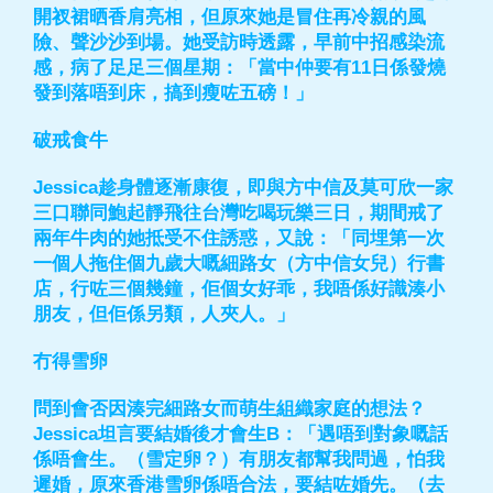
開衩裙晒香肩亮相，但原來她是冒住再冷親的風
險、聲沙沙到場。她受訪時透露，早前中招感染流
感，病了足足三個星期：「當中仲要有11日係發燒
發到落唔到床，搞到瘦咗五磅！」
破戒食牛
Jessica趁身體逐漸康復，即與方中信及莫可欣一家
三口聯同鮑起靜飛往台灣吃喝玩樂三日，期間戒了
兩年牛肉的她抵受不住誘惑，又說：「同埋第一次
一個人拖住個九歲大嘅細路女（方中信女兒）行書
店，行咗三個幾鐘，佢個女好乖，我唔係好識湊小
朋友，但佢係另類，人夾人。」
冇得雪卵
問到會否因湊完細路女而萌生組織家庭的想法？
Jessica坦言要結婚後才會生B：「遇唔到對象嘅話
係唔會生。（雪定卵？）有朋友都幫我問過，怕我
遲婚，原來香港雪卵係唔合法，要結咗婚先。（去