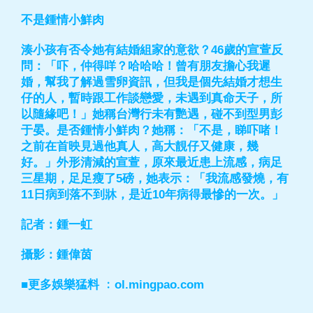
不是鍾情小鮮肉
湊小孩有否令她有結婚組家的意欲？46歲的宣萱反
問：「吓，仲得咩？哈哈哈！曾有朋友擔心我遲
婚，幫我了解過雪卵資訊，但我是個先結婚才想生
仔的人，暫時跟工作談戀愛，未遇到真命天子，所
以隨緣吧！」她稱台灣行未有艷遇，碰不到型男彭
于晏。是否鍾情小鮮肉？她稱：「不是，睇吓啫！
之前在首映見過他真人，高大靚仔又健康，幾
好。」外形清減的宣萱，原來最近患上流感，病足
三星期，足足瘦了5磅，她表示：「我流感發燒，有
11日病到落不到牀，是近10年病得最慘的一次。」
記者：鍾一虹
攝影：鍾偉茵
■更多娛樂猛料 ﹕ol.mingpao.com