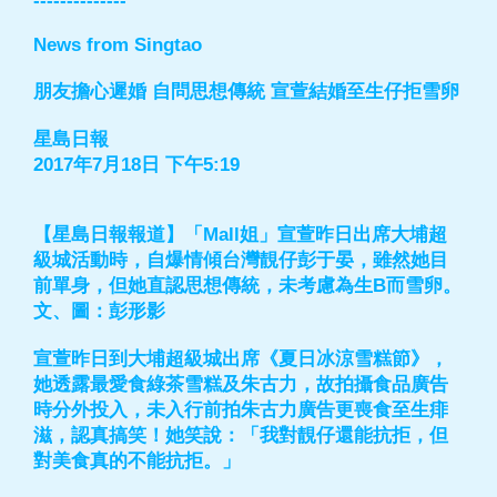
--------------
News from Singtao
朋友擔心遲婚 自問思想傳統 宣萱結婚至生仔拒雪卵
星島日報
2017年7月18日 下午5:19
【星島日報報道】「Mall姐」宣萱昨日出席大埔超
級城活動時，自爆情傾台灣靚仔彭于晏，雖然她目
前單身，但她直認思想傳統，未考慮為生B而雪卵。
文、圖：彭形影
宣萱昨日到大埔超級城出席《夏日冰涼雪糕節》，
她透露最愛食綠茶雪糕及朱古力，故拍攝食品廣告
時分外投入，未入行前拍朱古力廣告更喪食至生痱
滋，認真搞笑！她笑說：「我對靚仔還能抗拒，但
對美食真的不能抗拒。」