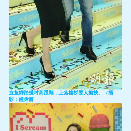
宣萱腳踏幾吋高跟鞋，上落樓梯要人攙扶。（攝
影：鍾偉茵