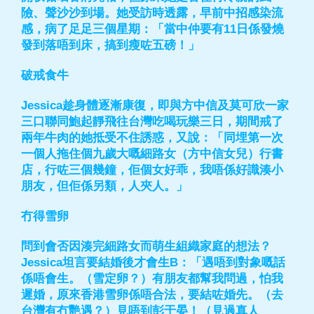
險、聲沙沙到場。她受訪時透露，早前中招感染流
感，病了足足三個星期：「當中仲要有11日係發燒
發到落唔到床，搞到瘦咗五磅！」
破戒食牛
Jessica趁身體逐漸康復，即與方中信及莫可欣一家
三口聯同鮑起靜飛往台灣吃喝玩樂三日，期間戒了
兩年牛肉的她抵受不住誘惑，又說：「同埋第一次
一個人拖住個九歲大嘅細路女（方中信女兒）行書
店，行咗三個幾鐘，佢個女好乖，我唔係好識湊小
朋友，但佢係另類，人夾人。」
冇得雪卵
問到會否因湊完細路女而萌生組織家庭的想法？
Jessica坦言要結婚後才會生B：「遇唔到對象嘅話
係唔會生。（雪定卵？）有朋友都幫我問過，怕我
遲婚，原來香港雪卵係唔合法，要結咗婚先。（去
台灣有冇艷遇？）見唔到彭于晏！（見過真人