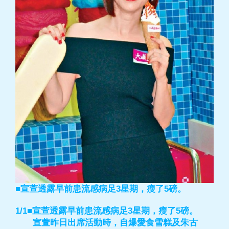
■宣萱透露早前患流感病足3星期，瘦了5磅。
1/1■宣萱透露早前患流感病足3星期，瘦了5磅。
宣萱昨日出席活動時，自爆愛食雪糕及朱古