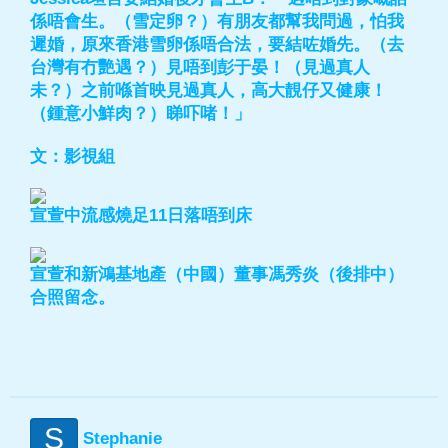
係唔會生。（雪定卵？）有朋友都幫我問過，怕我
遲婚，原來香港雪卵係唔合法，要結咗婚先。（去
台灣有冇艷遇？）見唔到彭于晏！（見過真人
未？）之前喺首映見過真人，高大靚仔又健康！
（鍾意小鮮肉？）睇吓啫！」
文：影視組
宣萱中流感燒足11日落唔到床
宣萱和新鴻基地產（中國）董事馮秀炎（後排中）
合照留念。
S
Stephanie