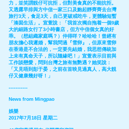
力，並笑謂靚仔可抗拒，但對美食真的不能抗拒。
又透露早排與方中信一家三口及鮑起靜齊齊去台灣
旅行3天，食足3天，自己更破戒吃牛，更體驗短暫
「湊囡生活」。宣萱說：「我首次獨自拖着一個9歲
大的細路女行了3小時書店，但方中信個女真的好
乖。（想組織家庭嗎？）仲得咩？哈哈哈！曾經有
朋友擔心我遲婚，幫我問過『雪卵』，但原來雪卵
在香港是不合法的，一定要先結婚，我思想傳統加
上未有真命天子，所以隨緣吧！」宣萱表示目前與
工作談戀愛，問到台灣之旅有無艷遇？她笑說：
「又見唔到彭于晏，之前在首映見過真人，高大靚
仔又健康幾好呀！」
-----------
News from Mingpao
娛樂
2017年7月18日 星期二