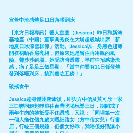
宣萱中流感燒足11日落唔到床
【東方日報專訊】藝人宣萱（Jessica）昨日和新鴻
基地產（中國）董事馮秀炎在大埔超級城出席「新
地夏日冰涼雪糕節」活動。Jessica以一身黑色超薄
開衩裙晒香肩亮相，但原來她是冒住再冷親的風
險、聲沙沙到場。她受訪時透露，早前中招感染流
感，病了足足三個星期：「當中仲要有11日係發燒
發到落唔到床，搞到瘦咗五磅！」
破戒食牛
Jessica趁身體逐漸康復，即與方中信及莫可欣一家
三口聯同鮑起靜飛往台灣吃喝玩樂三日，期間戒了
兩年牛肉的她抵受不住誘惑，又說：「同埋第一次
一個人拖住個九歲大嘅細路女（方中信女兒）行書
店，行咗三個幾鐘，佢個女好乖，我唔係好識湊小