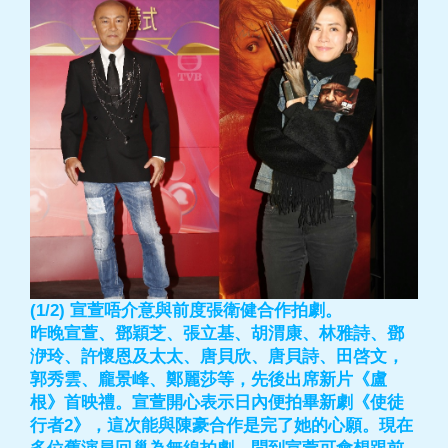
(1/2) 宣萱唔介意與前度張衛健合作拍劇。
昨晚宣萱、鄧穎芝、張立基、胡渭康、林雅詩、鄧
洢玲、許懷恩及太太、唐貝欣、唐貝詩、田啓文，
郭秀雲、龐景峰、鄭麗莎等，先後出席新片《盧
根》首映禮。宣萱開心表示日內便拍畢新劇《使徒
行者2》，這次能與陳豪合作是完了她的心願。現在