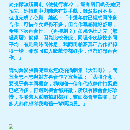
於拍攝無綫新劇《使徒行者2》，還有兩日戲份她便
拍完，她指劇中與陳豪有對手戲，雖然戲份不多，
但也完成了心願，她說：「十幾年前已經想同陳豪
合作，可惜今次戲份不多，但合作嘅感覺好舒服，
希望下次再合作。（再接劇？）如果係杜之克（無
綫高層）就得，因為比較舒服，同埋今次線較多同
平均，有足夠時間休息。我同周柏豪真正合作都係
得一場，雖然同每人嘅戲份都好少，但都好想再合
作。」
講到舊愛張衞健重返無綫拍攝劇集《大帥哥》，問
宣萱想不想與對方再合作？宣萱說：「我唔介意，
要視乎劇本同機會，我哋嗰一個年代依家仲拍緊戲
已經唔多，再遇到機會都好微，所以有機會會好珍
惜，多啲舊人返嚟拍劇都好，畫面都會豐富啲，好
多人都仲想睇我哋舊一輩嘅演員。」