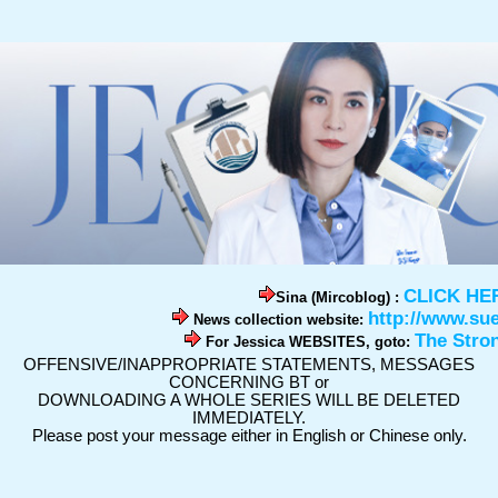
CLICK HE
Sina (Mircoblog) :
http://www.su
News collection website:
The Stro
For Jessica WEBSITES, goto:
OFFENSIVE/INAPPROPRIATE STATEMENTS, MESSAGES
CONCERNING BT or
DOWNLOADING A WHOLE SERIES WILL BE DELETED
IMMEDIATELY.
Please post your message either in English or Chinese only.