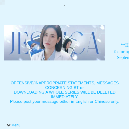
.
**H
featuri
Septe
OFFENSIVE/INAPPROPRIATE STATEMENTS, MESSAGES
CONCERNING BT or
DOWNLOADING A WHOLE SERIES WILL BE DELETED
IMMEDIATELY.
Please post your message either in English or Chinese only.
Menu