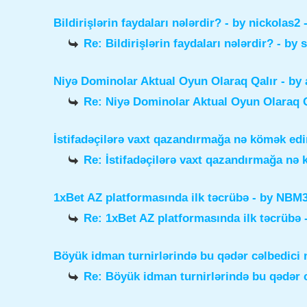
Bildirişlərin faydaları nələrdir?
- by
nickolas2
-
Re: Bildirişlərin faydaları nələrdir?
- by
Niyə Dominolar Aktual Oyun Olaraq Qalır
- by
Re: Niyə Dominolar Aktual Oyun Olaraq Q
İstifadəçilərə vaxt qazandırmağa nə kömək edi
Re: İstifadəçilərə vaxt qazandırmağa nə
1xBet AZ platformasında ilk təcrübə
- by
NBM3e
Re: 1xBet AZ platformasında ilk təcrübə
Böyük idman turnirlərində bu qədər cəlbedici 
Re: Böyük idman turnirlərində bu qədər c