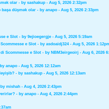
şmək olar
- by
sashakup
- Aug 5, 2026 2:32pm
ə başa düşmək olar
- by
anapo
- Aug 5, 2026 2:33pm
sse e Slot
- by
9ejioegergje
- Aug 5, 2026 5:19am
di Scommesse e Slot
- by
asdoaidj324
- Aug 5, 2026 1:12p
i di Scommesse e Slot
- by
NBM3eirgeoirj
- Aug 6, 2026 
 by
anapo
- Aug 5, 2026 12:12am
dəyişib?
- by
sashakup
- Aug 5, 2026 12:13am
 by
mishah
- Aug 4, 2026 2:43pm
verirlər?
- by
anapo
- Aug 4, 2026 2:44pm
0:37am