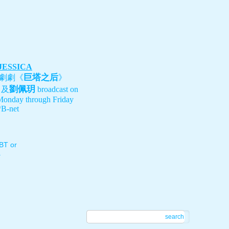
 JESSICA
巨塔之后
劇劇《
》
劉佩玥
、及
broadcast on
Monday through Friday
B-net
T or
.
search