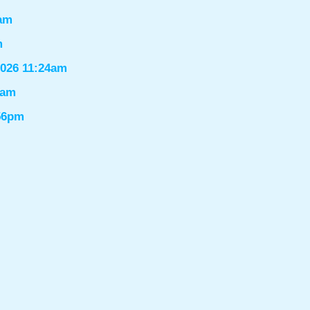
6am
m
2026 11:24am
1am
:56pm