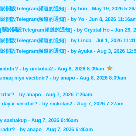
el] [關於開設Telegram頻道的通知]
- by
bun
- May 19, 2026 5:2
el] [關於開設Telegram頻道的通知]
- by
Yo
- Jun 8, 2026 11:16a
nnel] [關於開設Telegram頻道的通知]
- by
Crystal Ho
- Jun 26, 
el] [關於開設Telegram頻道的通知]
- by
Linda
- Jul 1, 2026 11:4
el] [關於開設Telegram頻道的通知]
- by
Ayuka
- Aug 3, 2026 12
acibdir?
- by
nickolas2
- Aug 8, 2026 8:09am
xumaq niyə vacibdir?
- by
anapo
- Aug 8, 2026 8:09am
rirlər?
- by
anapo
- Aug 7, 2026 7:26am
 dəyər verirlər?
- by
nickolas2
- Aug 7, 2026 7:27am
by
sashakup
- Aug 7, 2026 6:46am
radır?
- by
anapo
- Aug 7, 2026 6:46am