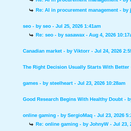
Re: AI in procurement management
- by
seo
- by
seo
- Jul 25, 2026 1:41am
Re: seo
- by
sasawax
- Aug 4, 2026 10:1
Canadian market
- by
Viktorr
- Jul 24, 2026 2:
The Right Decision Usually Starts With Better
games
- by
steelheart
- Jul 23, 2026 10:28am
Good Research Begins With Healthy Doubt
- 
online gaming
- by
SergioMaq
- Jul 23, 2026 5
Re: online gaming
- by
JohnyW
- Jul 23,