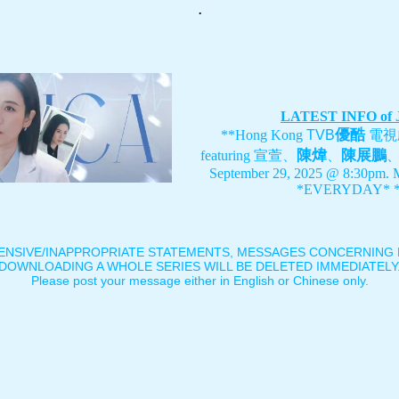
.
LATEST INFO of
優酷
**Hong Kong
TVB
電視
陳煒
陳展鵬
featuring
宣萱、
、
September 29, 2025 @ 8:30pm. 
*EVERYDAY* *
ENSIVE/INAPPROPRIATE STATEMENTS, MESSAGES CONCERNING B
DOWNLOADING A WHOLE SERIES WILL BE DELETED IMMEDIATELY
Please post your message either in English or Chinese only.