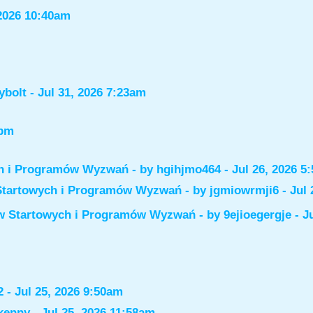
2026 10:40am
ybolt
- Jul 31, 2026 7:23am
6pm
ch i Programów Wyzwań
- by
hgihjmo464
- Jul 26, 2026 5
Startowych i Programów Wyzwań
- by
jgmiowrmji6
- Jul 
ów Startowych i Programów Wyzwań
- by
9ejioegergje
- J
2
- Jul 25, 2026 9:50am
kenny
- Jul 25, 2026 11:58am