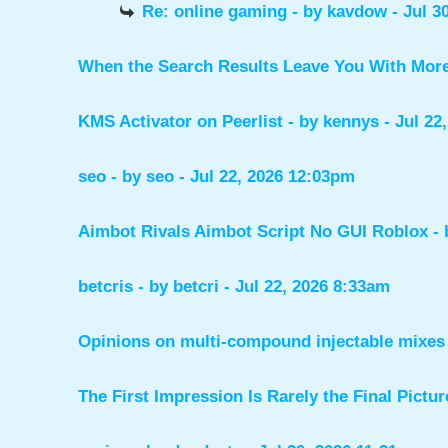
Re: online gaming
- by
kavdow
- Jul 3
When the Search Results Leave You With Mor
KMS Activator on Peerlist
- by
kennys
- Jul 22
seo
- by
seo
- Jul 22, 2026 12:03pm
Aimbot Rivals Aimbot Script No GUI Roblox
-
betcris
- by
betcri
- Jul 22, 2026 8:33am
Opinions on multi-compound injectable mixes 
The First Impression Is Rarely the Final Pictur