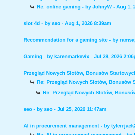
Re: online gaming
- by
JohnyW
- Aug 1, 
slot 4d
- by
seo
- Aug 1, 2026 8:39am
Recommendation for a gaming site
- by
ramsa
Gaming
- by
karenmarkevix
- Jul 28, 2026 2:0
Przegląd Nowych Slotów, Bonusów Startowy
Re: Przegląd Nowych Slotów, Bonusów 
Re: Przegląd Nowych Slotów, Bonus
seo
- by
seo
- Jul 25, 2026 11:47am
AI in procurement management
- by
tylerrjack
Re: AI in procurement management
- by