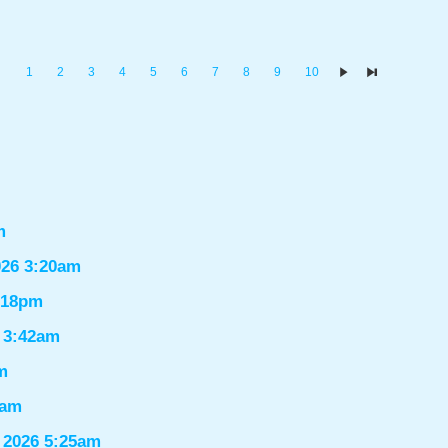
1
2
3
4
5
6
7
8
9
10
m
026 3:20am
1:18pm
6 3:42am
m
9am
 2026 5:25am