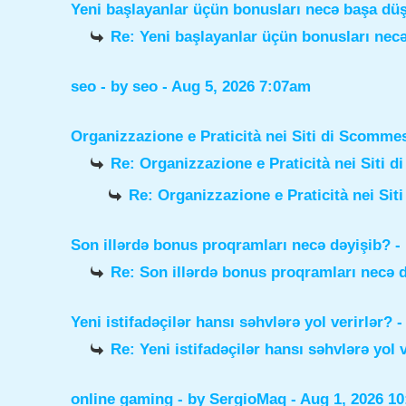
Yeni başlayanlar üçün bonusları necə başa dü
Re: Yeni başlayanlar üçün bonusları nec
seo
- by
seo
- Aug 5, 2026 7:07am
Organizzazione e Praticità nei Siti di Scomme
Re: Organizzazione e Praticità nei Siti 
Re: Organizzazione e Praticità nei Sit
Son illərdə bonus proqramları necə dəyişib?
-
Re: Son illərdə bonus proqramları necə 
Yeni istifadəçilər hansı səhvlərə yol verirlər?
-
Re: Yeni istifadəçilər hansı səhvlərə yol 
online gaming
- by
SergioMaq
- Aug 1, 2026 1