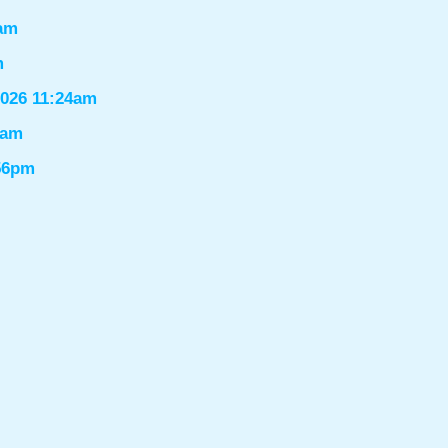
6am
m
2026 11:24am
1am
:56pm