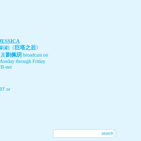
 JESSICA
巨塔之后
劇劇《
》
劉佩玥
、及
broadcast on
Monday through Friday
B-net
T or
.
search