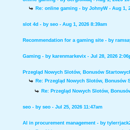
Re: online gaming
- by
JohnyW
- Aug 1, 
slot 4d
- by
seo
- Aug 1, 2026 8:39am
Recommendation for a gaming site
- by
ramsa
Gaming
- by
karenmarkevix
- Jul 28, 2026 2:0
Przegląd Nowych Slotów, Bonusów Startowy
Re: Przegląd Nowych Slotów, Bonusów 
Re: Przegląd Nowych Slotów, Bonus
seo
- by
seo
- Jul 25, 2026 11:47am
AI in procurement management
- by
tylerrjack