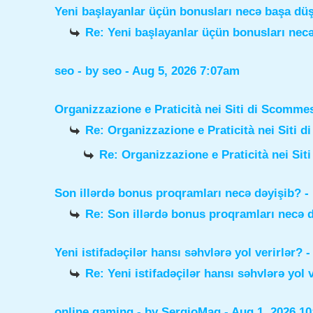
Yeni başlayanlar üçün bonusları necə başa dü
Re: Yeni başlayanlar üçün bonusları nec
seo
- by
seo
- Aug 5, 2026 7:07am
Organizzazione e Praticità nei Siti di Scomme
Re: Organizzazione e Praticità nei Siti 
Re: Organizzazione e Praticità nei Sit
Son illərdə bonus proqramları necə dəyişib?
-
Re: Son illərdə bonus proqramları necə 
Yeni istifadəçilər hansı səhvlərə yol verirlər?
-
Re: Yeni istifadəçilər hansı səhvlərə yol 
online gaming
- by
SergioMaq
- Aug 1, 2026 1