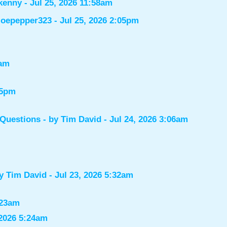
kenny
- Jul 25, 2026 11:58am
joepepper323
- Jul 25, 2026 2:05pm
7am
55pm
 Questions
- by
Tim David
- Jul 24, 2026 3:06am
by
Tim David
- Jul 23, 2026 5:32am
:23am
 2026 5:24am