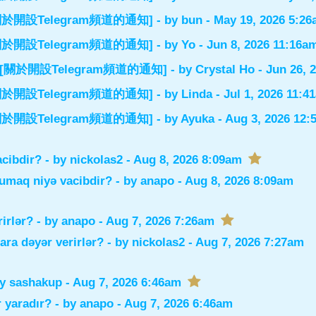
el] [關於開設Telegram頻道的通知]
- by
bun
- May 19, 2026 5:2
el] [關於開設Telegram頻道的通知]
- by
Yo
- Jun 8, 2026 11:16a
nnel] [關於開設Telegram頻道的通知]
- by
Crystal Ho
- Jun 26, 
el] [關於開設Telegram頻道的通知]
- by
Linda
- Jul 1, 2026 11:4
el] [關於開設Telegram頻道的通知]
- by
Ayuka
- Aug 3, 2026 12
acibdir?
- by
nickolas2
- Aug 8, 2026 8:09am
xumaq niyə vacibdir?
- by
anapo
- Aug 8, 2026 8:09am
rirlər?
- by
anapo
- Aug 7, 2026 7:26am
lara dəyər verirlər?
- by
nickolas2
- Aug 7, 2026 7:27am
by
sashakup
- Aug 7, 2026 6:46am
 yaradır?
- by
anapo
- Aug 7, 2026 6:46am