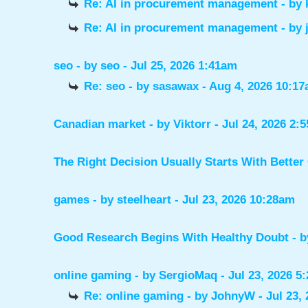
Re: AI in procurement management
- by
Re: AI in procurement management
- by
seo
- by
seo
- Jul 25, 2026 1:41am
Re: seo
- by
sasawax
- Aug 4, 2026 10:1
Canadian market
- by
Viktorr
- Jul 24, 2026 2:
The Right Decision Usually Starts With Better
games
- by
steelheart
- Jul 23, 2026 10:28am
Good Research Begins With Healthy Doubt
- 
online gaming
- by
SergioMaq
- Jul 23, 2026 5
Re: online gaming
- by
JohnyW
- Jul 23,