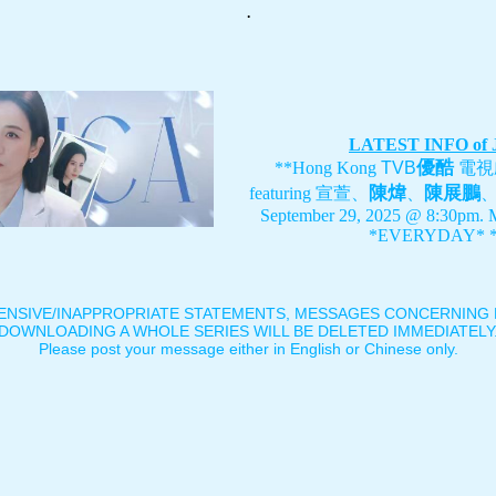
.
LATEST INFO of
優酷
**Hong Kong
TVB
電視
陳煒
陳展鵬
featuring
宣萱、
、
September 29, 2025 @ 8:30pm. 
*EVERYDAY* *
ENSIVE/INAPPROPRIATE STATEMENTS, MESSAGES CONCERNING B
DOWNLOADING A WHOLE SERIES WILL BE DELETED IMMEDIATELY
Please post your message either in English or Chinese only.