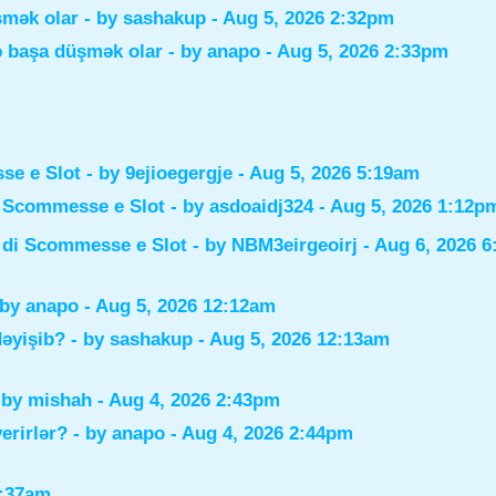
şmək olar
- by
sashakup
- Aug 5, 2026 2:32pm
ə başa düşmək olar
- by
anapo
- Aug 5, 2026 2:33pm
sse e Slot
- by
9ejioegergje
- Aug 5, 2026 5:19am
di Scommesse e Slot
- by
asdoaidj324
- Aug 5, 2026 1:12p
i di Scommesse e Slot
- by
NBM3eirgeoirj
- Aug 6, 2026 
 by
anapo
- Aug 5, 2026 12:12am
dəyişib?
- by
sashakup
- Aug 5, 2026 12:13am
 by
mishah
- Aug 4, 2026 2:43pm
verirlər?
- by
anapo
- Aug 4, 2026 2:44pm
0:37am