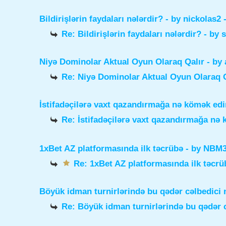
Bildirişlərin faydaları nələrdir?
- by
nickolas2
-
Re: Bildirişlərin faydaları nələrdir?
- by
Niyə Dominolar Aktual Oyun Olaraq Qalır
- by
Re: Niyə Dominolar Aktual Oyun Olaraq Q
İstifadəçilərə vaxt qazandırmağa nə kömək edi
Re: İstifadəçilərə vaxt qazandırmağa nə
1xBet AZ platformasında ilk təcrübə
- by
NBM3e
Re: 1xBet AZ platformasında ilk təcrü
Böyük idman turnirlərində bu qədər cəlbedici 
Re: Böyük idman turnirlərində bu qədər c