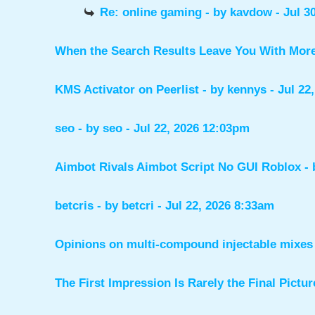
Re: online gaming
- by
kavdow
- Jul 3
When the Search Results Leave You With Mor
KMS Activator on Peerlist
- by
kennys
- Jul 22
seo
- by
seo
- Jul 22, 2026 12:03pm
Aimbot Rivals Aimbot Script No GUI Roblox
-
betcris
- by
betcri
- Jul 22, 2026 8:33am
Opinions on multi-compound injectable mixes 
The First Impression Is Rarely the Final Pictur