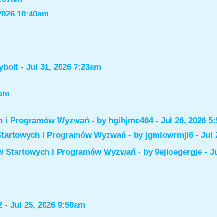
2026 10:40am
ybolt
- Jul 31, 2026 7:23am
6pm
ch i Programów Wyzwań
- by
hgihjmo464
- Jul 26, 2026 5
Startowych i Programów Wyzwań
- by
jgmiowrmji6
- Jul 
ów Startowych i Programów Wyzwań
- by
9ejioegergje
- J
2
- Jul 25, 2026 9:50am