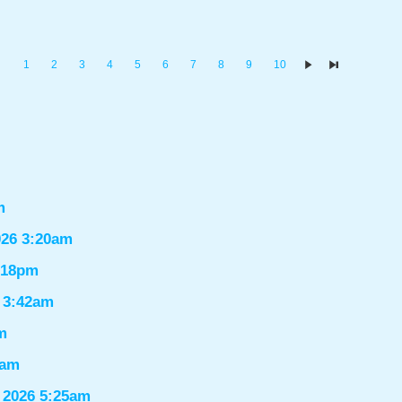
1
2
3
4
5
6
7
8
9
10
m
026 3:20am
1:18pm
6 3:42am
m
9am
 2026 5:25am