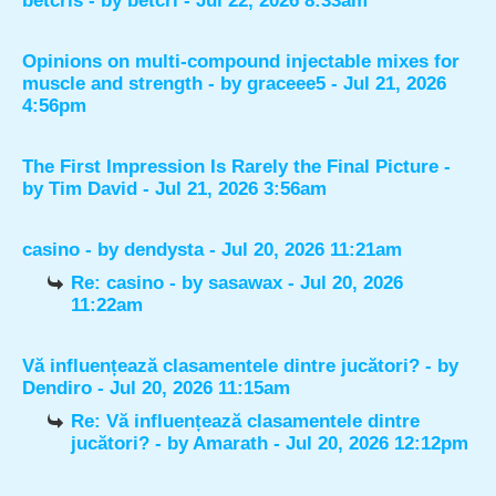
betcris
- by
betcri
- Jul 22, 2026 8:33am
Opinions on multi-compound injectable mixes for
muscle and strength
- by
graceee5
- Jul 21, 2026
4:56pm
The First Impression Is Rarely the Final Picture
-
by
Tim David
- Jul 21, 2026 3:56am
casino
- by
dendysta
- Jul 20, 2026 11:21am
Re: casino
- by
sasawax
- Jul 20, 2026
11:22am
Vă influențează clasamentele dintre jucători?
- by
Dendiro
- Jul 20, 2026 11:15am
Re: Vă influențează clasamentele dintre
jucători?
- by
Amarath
- Jul 20, 2026 12:12pm