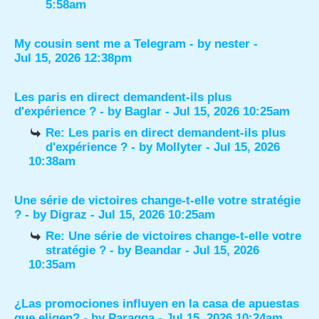
5:58am
My cousin sent me a Telegram
- by
nester
-
Jul 15, 2026 12:38pm
Les paris en direct demandent-ils plus
d'expérience ?
- by
Baglar
- Jul 15, 2026 10:25am
Re: Les paris en direct demandent-ils plus
d'expérience ?
- by
Mollyter
- Jul 15, 2026
10:38am
Une série de victoires change-t-elle votre stratégie
?
- by
Digraz
- Jul 15, 2026 10:25am
Re: Une série de victoires change-t-elle votre
stratégie ?
- by
Beandar
- Jul 15, 2026
10:35am
¿Las promociones influyen en la casa de apuestas
que eligen?
- by
Paragga
- Jul 15, 2026 10:24am