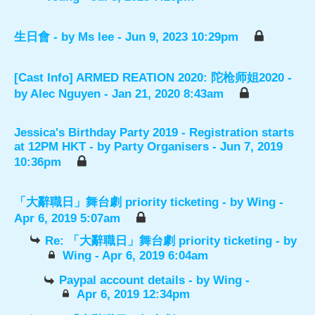
生日會
- by
Ms lee
- Jun 9, 2023 10:29pm
[Cast Info] ARMED REATION 2020: 陀枪师姐2020
-
by
Alec Nguyen
- Jan 21, 2020 8:43am
Jessica's Birthday Party 2019 - Registration starts
at 12PM HKT
- by
Party Organisers
- Jun 7, 2019
10:36pm
「大辭職日」舞台劇 priority ticketing
- by
Wing
-
Apr 6, 2019 5:07am
Re: 「大辭職日」舞台劇 priority ticketing
- by
Wing
- Apr 6, 2019 6:04am
Paypal account details
- by
Wing
-
Apr 6, 2019 12:34pm