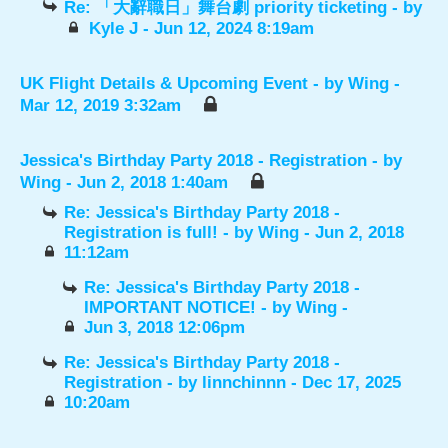
Re: 「大辭職日」舞台劇 priority ticketing
- by
Kyle J
- Jun 12, 2024 8:19am
UK Flight Details & Upcoming Event
- by
Wing
-
Mar 12, 2019 3:32am
Jessica's Birthday Party 2018 - Registration
- by
Wing
- Jun 2, 2018 1:40am
Re: Jessica's Birthday Party 2018 -
Registration is full!
- by
Wing
- Jun 2, 2018
11:12am
Re: Jessica's Birthday Party 2018 -
IMPORTANT NOTICE!
- by
Wing
-
Jun 3, 2018 12:06pm
Re: Jessica's Birthday Party 2018 -
Registration
- by
linnchinnn
- Dec 17, 2025
10:20am