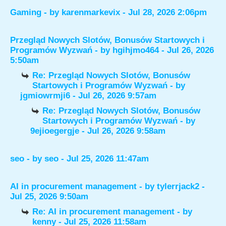
Gaming
- by
karenmarkevix
- Jul 28, 2026 2:06pm
Przegląd Nowych Slotów, Bonusów Startowych i
Programów Wyzwań
- by
hgihjmo464
- Jul 26, 2026
5:50am
Re: Przegląd Nowych Slotów, Bonusów
Startowych i Programów Wyzwań
- by
jgmiowrmji6
- Jul 26, 2026 9:57am
Re: Przegląd Nowych Slotów, Bonusów
Startowych i Programów Wyzwań
- by
9ejioegergje
- Jul 26, 2026 9:58am
seo
- by
seo
- Jul 25, 2026 11:47am
AI in procurement management
- by
tylerrjack2
-
Jul 25, 2026 9:50am
Re: AI in procurement management
- by
kenny
- Jul 25, 2026 11:58am