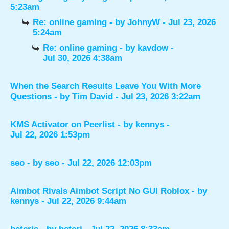
5:23am
Re: online gaming
- by
JohnyW
- Jul 23, 2026
5:24am
Re: online gaming
- by
kavdow
-
Jul 30, 2026 4:38am
When the Search Results Leave You With More
Questions
- by
Tim David
- Jul 23, 2026 3:22am
KMS Activator on Peerlist
- by
kennys
-
Jul 22, 2026 1:53pm
seo
- by
seo
- Jul 22, 2026 12:03pm
Aimbot Rivals Aimbot Script No GUI Roblox
- by
kennys
- Jul 22, 2026 9:44am