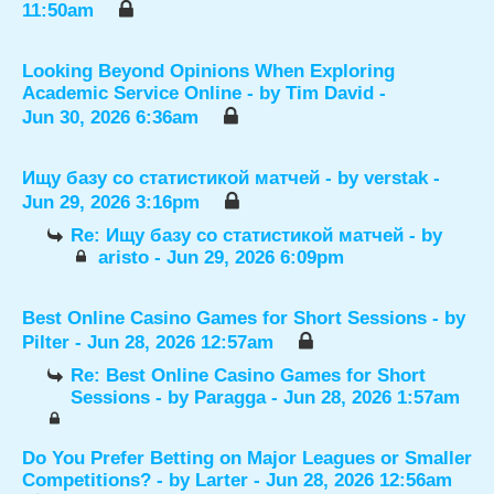
11:50am
Looking Beyond Opinions When Exploring
Academic Service Online
- by
Tim David
-
Jun 30, 2026 6:36am
Ищу базу со статистикой матчей
- by
verstak
-
Jun 29, 2026 3:16pm
Re: Ищу базу со статистикой матчей
- by
aristo
- Jun 29, 2026 6:09pm
Best Online Casino Games for Short Sessions
- by
Pilter
- Jun 28, 2026 12:57am
Re: Best Online Casino Games for Short
Sessions
- by
Paragga
- Jun 28, 2026 1:57am
Do You Prefer Betting on Major Leagues or Smaller
Competitions?
- by
Larter
- Jun 28, 2026 12:56am