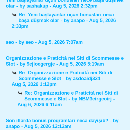
Yeni başlayanlar üçün bonusları necə başa düşmək
olar
- by
sashakup
- Aug 5, 2026 2:32pm
Re: Yeni başlayanlar üçün bonusları necə
başa düşmək olar
- by
anapo
- Aug 5, 2026
2:33pm
seo
- by
seo
- Aug 5, 2026 7:07am
Organizzazione e Praticità nei Siti di Scommesse e
Slot
- by
9ejioegergje
- Aug 5, 2026 5:19am
Re: Organizzazione e Praticità nei Siti di
Scommesse e Slot
- by
asdoaidj324
-
Aug 5, 2026 1:12pm
Re: Organizzazione e Praticità nei Siti di
Scommesse e Slot
- by
NBM3eirgeoirj
-
Aug 6, 2026 6:11am
Son illərdə bonus proqramları necə dəyişib?
- by
anapo
- Aug 5, 2026 12:12am