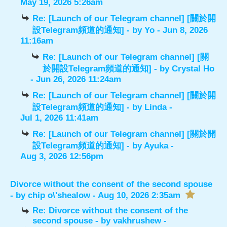
May 19, 2026 5:26am
Re: [Launch of our Telegram channel] [關於開
設Telegram頻道的通知]
- by
Yo
- Jun 8, 2026
11:16am
Re: [Launch of our Telegram channel] [關
於開設Telegram頻道的通知]
- by
Crystal Ho
- Jun 26, 2026 11:24am
Re: [Launch of our Telegram channel] [關於開
設Telegram頻道的通知]
- by
Linda
-
Jul 1, 2026 11:41am
Re: [Launch of our Telegram channel] [關於開
設Telegram頻道的通知]
- by
Ayuka
-
Aug 3, 2026 12:56pm
Divorce without the consent of the second spouse
- by
chip o\'shealow
- Aug 10, 2026 2:35am
Re: Divorce without the consent of the
second spouse
- by
vakhrushew
-