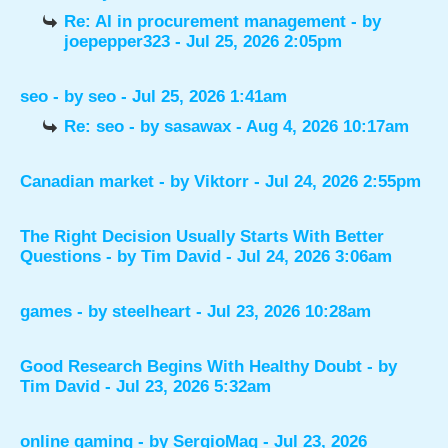
Re: AI in procurement management
- by
joepepper323
- Jul 25, 2026 2:05pm
seo
- by
seo
- Jul 25, 2026 1:41am
Re: seo
- by
sasawax
- Aug 4, 2026 10:17am
Canadian market
- by
Viktorr
- Jul 24, 2026 2:55pm
The Right Decision Usually Starts With Better
Questions
- by
Tim David
- Jul 24, 2026 3:06am
games
- by
steelheart
- Jul 23, 2026 10:28am
Good Research Begins With Healthy Doubt
- by
Tim David
- Jul 23, 2026 5:32am
online gaming
- by
SergioMaq
- Jul 23, 2026