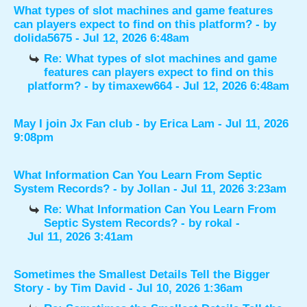
What types of slot machines and game features
can players expect to find on this platform?
- by
dolida5675
- Jul 12, 2026 6:48am
Re: What types of slot machines and game
features can players expect to find on this
platform?
- by
timaxew664
- Jul 12, 2026 6:48am
May I join Jx Fan club
- by
Erica Lam
- Jul 11, 2026
9:08pm
What Information Can You Learn From Septic
System Records?
- by
Jollan
- Jul 11, 2026 3:23am
Re: What Information Can You Learn From
Septic System Records?
- by
rokal
-
Jul 11, 2026 3:41am
Sometimes the Smallest Details Tell the Bigger
Story
- by
Tim David
- Jul 10, 2026 1:36am