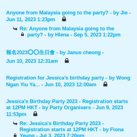
Anyone from Malaysia going to the party?
- by
Jie
-
Jun 11, 2023 1:23pm
Re: Anyone from Malaysia going to the
party?
- by
Hlena
- Sep 5, 2023 1:22pm
報名2023⭕️⭕️生日會
- by
Janus cheong
-
Jun 10, 2023 12:31am
Registration for Jessica’s birthday party
- by
Wong
Ngan Yiu Ya...
- Jun 10, 2023 12:00am
Jessica's Birthday Party 2023 - Registration starts
at 12PM HKT
- by
Party Organisers
- Jun 9, 2023
11:53pm
Re: Jessica's Birthday Party 2023 -
Registration starts at 12PM HKT
- by
Fiona
Yeung
- Jul 3, 2023 7:20pm