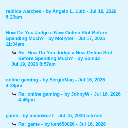
replica watches
- by
Angelo L. Luiz
- Jul 19, 2026
6:23am
How Do You Judge a New Online Slot Before
Spending Much?
- by
Mollyter
- Jul 17, 2026
11:34am
Re: How Do You Judge a New Online Slot
Before Spending Much?
- by
Som33
-
Jul 19, 2026 8:57am
online gaming
- by
SergioMaq
- Jul 16, 2026
4:39pm
Re: online gaming
- by
JohnyW
- Jul 16, 2026
4:46pm
game
- by
meoowu77
- Jul 16, 2026 5:57am
Re: game
- by
ken650026
- Jul 16, 2026