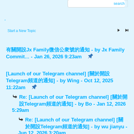
search
.
Start a New Topic
有關開設Jx Family微信公衆號的通知
- by
Jx Family
Commit...
- Jan 26, 2026 9:23am
[Launch of our Telegram channel] [關於開設
Telegram頻道的通知]
- by
Wing
- Oct 12, 2025
11:22am
Re: [Launch of our Telegram channel] [關於開
設Telegram頻道的通知]
- by
Bo
- Jan 12, 2026
5:29am
Re: [Launch of our Telegram channel] [關
於開設Telegram頻道的通知]
- by
wu jianyu
-
Jun 12, 2026 3:20am