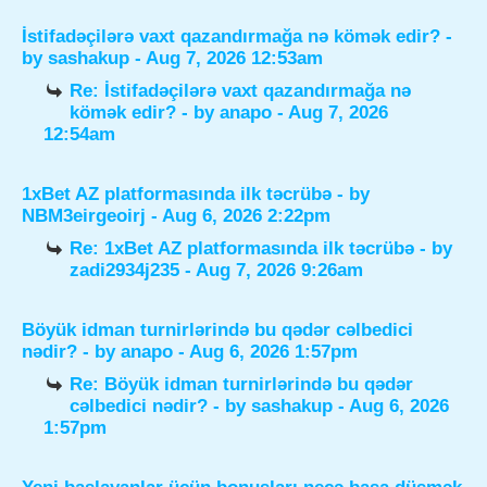
İstifadəçilərə vaxt qazandırmağa nə kömək edir?
-
by
sashakup
- Aug 7, 2026 12:53am
Re: İstifadəçilərə vaxt qazandırmağa nə
kömək edir?
- by
anapo
- Aug 7, 2026
12:54am
1xBet AZ platformasında ilk təcrübə
- by
NBM3eirgeoirj
- Aug 6, 2026 2:22pm
Re: 1xBet AZ platformasında ilk təcrübə
- by
zadi2934j235
- Aug 7, 2026 9:26am
Böyük idman turnirlərində bu qədər cəlbedici
nədir?
- by
anapo
- Aug 6, 2026 1:57pm
Re: Böyük idman turnirlərində bu qədər
cəlbedici nədir?
- by
sashakup
- Aug 6, 2026
1:57pm