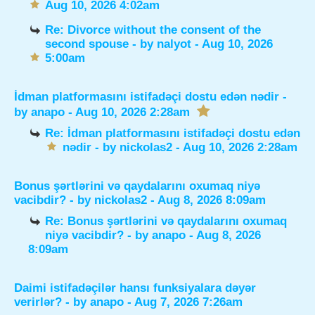
Aug 10, 2026 4:02am
Re: Divorce without the consent of the
second spouse
- by
nalyot
- Aug 10, 2026
5:00am
İdman platformasını istifadəçi dostu edən nədir
-
by
anapo
- Aug 10, 2026 2:28am
Re: İdman platformasını istifadəçi dostu edən
nədir
- by
nickolas2
- Aug 10, 2026 2:28am
Bonus şərtlərini və qaydalarını oxumaq niyə
vacibdir?
- by
nickolas2
- Aug 8, 2026 8:09am
Re: Bonus şərtlərini və qaydalarını oxumaq
niyə vacibdir?
- by
anapo
- Aug 8, 2026
8:09am
Daimi istifadəçilər hansı funksiyalara dəyər
verirlər?
- by
anapo
- Aug 7, 2026 7:26am