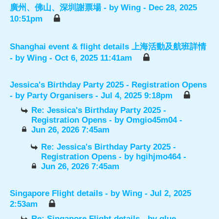
廣州、佛山、深圳謝票場
- by
Wing
- Dec 28, 2025
10:51pm
Shanghai event & flight details 上海活動及航班詳情
- by
Wing
- Oct 6, 2025 11:41am
Jessica's Birthday Party 2025 - Registration Opens
- by
Party Organisers
- Jul 4, 2025 9:18pm
Re: Jessica's Birthday Party 2025 -
Registration Opens
- by
Omgio45m04
-
Jun 26, 2026 7:45am
Re: Jessica's Birthday Party 2025 -
Registration Opens
- by
hgihjmo464
-
Jun 26, 2026 7:45am
Singapore Flight details
- by
Wing
- Jul 2, 2025
2:53am
Re: Singapore Flight details
- by
glue
-