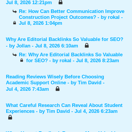
Jul 8, 2026 12:21pm
Re: How Can Better Communication Improve
Construction Project Outcomes?
- by
rokal
-
Jul 8, 2026 1:04pm
Why Are Editorial Backlinks So Valuable for SEO?
- by
Jollan
- Jul 8, 2026 6:10am
Re: Why Are Editorial Backlinks So Valuable
for SEO?
- by
rokal
- Jul 8, 2026 8:23am
Reading Reviews Wisely Before Choosing
Academic Support Online
- by
Tim David
-
Jul 4, 2026 7:43am
What Careful Research Can Reveal About Student
Experiences
- by
Tim David
- Jul 4, 2026 6:23am