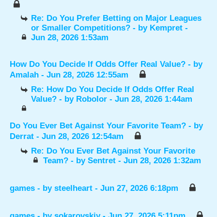
Re: Do You Prefer Betting on Major Leagues
or Smaller Competitions?
- by
Kempret
-
Jun 28, 2026 1:53am
How Do You Decide If Odds Offer Real Value?
- by
Amalah
- Jun 28, 2026 12:55am
Re: How Do You Decide If Odds Offer Real
Value?
- by
Robolor
- Jun 28, 2026 1:44am
Do You Ever Bet Against Your Favorite Team?
- by
Derrat
- Jun 28, 2026 12:54am
Re: Do You Ever Bet Against Your Favorite
Team?
- by
Sentret
- Jun 28, 2026 1:32am
games
- by
steelheart
- Jun 27, 2026 6:18pm
games
- by
sokarovskiy
- Jun 27, 2026 5:11pm