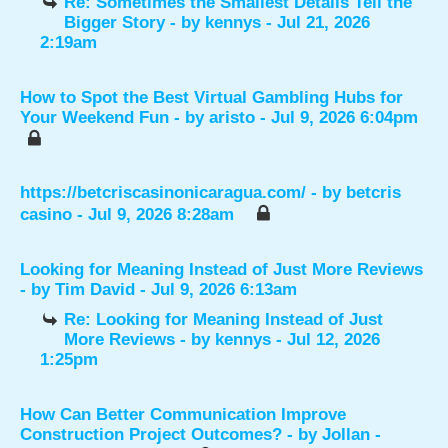
Re: Sometimes the Smallest Details Tell the
Bigger Story
- by
kennys
- Jul 21, 2026
2:19am
How to Spot the Best Virtual Gambling Hubs for
Your Weekend Fun
- by
aristo
- Jul 9, 2026 6:04pm
https://betcriscasinonicaragua.com/
- by
betcris
casino
- Jul 9, 2026 8:28am
Looking for Meaning Instead of Just More Reviews
- by
Tim David
- Jul 9, 2026 6:13am
Re: Looking for Meaning Instead of Just
More Reviews
- by
kennys
- Jul 12, 2026
1:25pm
How Can Better Communication Improve
Construction Project Outcomes?
- by
Jollan
-