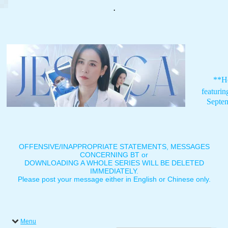
.
**H
featuri
Septe
OFFENSIVE/INAPPROPRIATE STATEMENTS, MESSAGES
CONCERNING BT or
DOWNLOADING A WHOLE SERIES WILL BE DELETED
IMMEDIATELY.
Please post your message either in English or Chinese only.
Menu