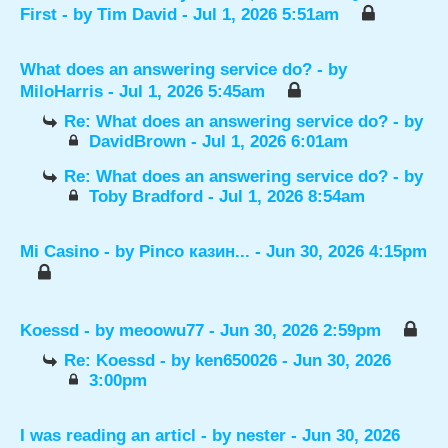
First
- by
Tim David
- Jul 1, 2026 5:51am
What does an answering service do?
- by
MiloHarris
- Jul 1, 2026 5:45am
Re: What does an answering service do?
- by
DavidBrown
- Jul 1, 2026 6:01am
Re: What does an answering service do?
- by
Toby Bradford
- Jul 1, 2026 8:54am
Mi Casino
- by
Pinco казин...
- Jun 30, 2026 4:15pm
Koessd
- by
meoowu77
- Jun 30, 2026 2:59pm
Re: Koessd
- by
ken650026
- Jun 30, 2026
3:00pm
I was reading an articl
- by
nester
- Jun 30, 2026