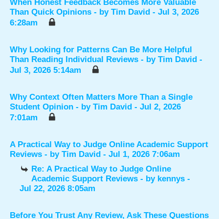
When Honest Feedback Becomes More Valuable
Than Quick Opinions
- by
Tim David
- Jul 3, 2026
6:28am
Why Looking for Patterns Can Be More Helpful
Than Reading Individual Reviews
- by
Tim David
-
Jul 3, 2026 5:14am
Why Context Often Matters More Than a Single
Student Opinion
- by
Tim David
- Jul 2, 2026
7:01am
A Practical Way to Judge Online Academic Support
Reviews
- by
Tim David
- Jul 1, 2026 7:06am
Re: A Practical Way to Judge Online
Academic Support Reviews
- by
kennys
-
Jul 22, 2026 8:05am
Before You Trust Any Review, Ask These Questions