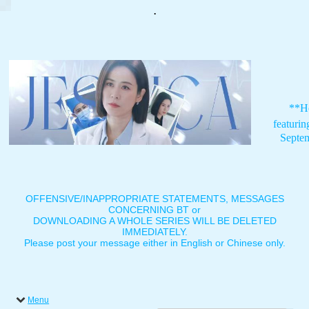
.
**H
featuri
Septe
OFFENSIVE/INAPPROPRIATE STATEMENTS, MESSAGES
CONCERNING BT or
DOWNLOADING A WHOLE SERIES WILL BE DELETED
IMMEDIATELY.
Please post your message either in English or Chinese only.
Menu