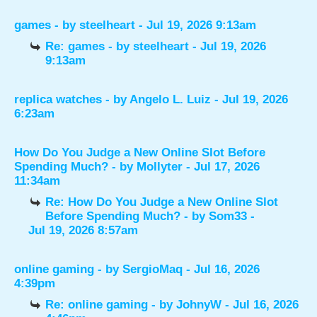
games
- by
steelheart
- Jul 19, 2026 9:13am
Re: games
- by
steelheart
- Jul 19, 2026
9:13am
replica watches
- by
Angelo L. Luiz
- Jul 19, 2026
6:23am
How Do You Judge a New Online Slot Before
Spending Much?
- by
Mollyter
- Jul 17, 2026
11:34am
Re: How Do You Judge a New Online Slot
Before Spending Much?
- by
Som33
-
Jul 19, 2026 8:57am
online gaming
- by
SergioMaq
- Jul 16, 2026
4:39pm
Re: online gaming
- by
JohnyW
- Jul 16, 2026