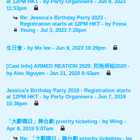
at 12PM HKT
- by
Party Organisers
- Jun 9, 2023
11:53pm
Re: Jessica's Birthday Party 2023 -
Registration starts at 12PM HKT
- by
Fiona
Yeung
- Jul 3, 2023 7:20pm
生日會
- by
Ms lee
- Jun 9, 2023 10:29pm
[Cast Info] ARMED REATION 2020: 陀枪师姐2020
-
by
Alec Nguyen
- Jan 21, 2020 8:43am
Jessica's Birthday Party 2019 - Registration starts
at 12PM HKT
- by
Party Organisers
- Jun 7, 2019
10:36pm
「大辭職日」舞台劇 priority ticketing
- by
Wing
-
Apr 6, 2019 5:07am
Re: 「大辭職日」舞台劇 priority ticketing
- by