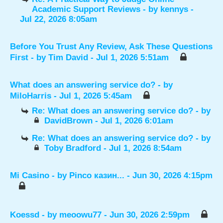
Academic Support Reviews
- by
kennys
-
Jul 22, 2026 8:05am
Before You Trust Any Review, Ask These Questions
First
- by
Tim David
- Jul 1, 2026 5:51am
What does an answering service do?
- by
MiloHarris
- Jul 1, 2026 5:45am
Re: What does an answering service do?
- by
DavidBrown
- Jul 1, 2026 6:01am
Re: What does an answering service do?
- by
Toby Bradford
- Jul 1, 2026 8:54am
Mi Casino
- by
Pinco казин...
- Jun 30, 2026 4:15pm
Koessd
- by
meoowu77
- Jun 30, 2026 2:59pm