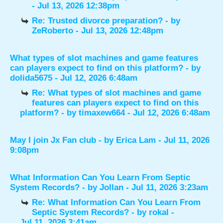
- Jul 13, 2026 12:38pm
Re: Trusted divorce preparation?
- by
ZeRoberto
- Jul 13, 2026 12:48pm
What types of slot machines and game features
can players expect to find on this platform?
- by
dolida5675
- Jul 12, 2026 6:48am
Re: What types of slot machines and game
features can players expect to find on this
platform?
- by
timaxew664
- Jul 12, 2026 6:48am
May I join Jx Fan club
- by
Erica Lam
- Jul 11, 2026
9:08pm
What Information Can You Learn From Septic
System Records?
- by
Jollan
- Jul 11, 2026 3:23am
Re: What Information Can You Learn From
Septic System Records?
- by
rokal
-
Jul 11, 2026 3:41am