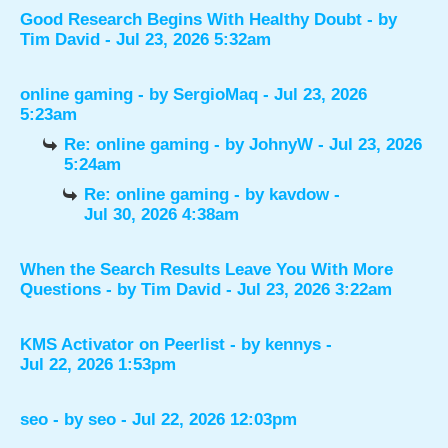
Good Research Begins With Healthy Doubt
- by
Tim David
- Jul 23, 2026 5:32am
online gaming
- by
SergioMaq
- Jul 23, 2026
5:23am
Re: online gaming
- by
JohnyW
- Jul 23, 2026
5:24am
Re: online gaming
- by
kavdow
-
Jul 30, 2026 4:38am
When the Search Results Leave You With More
Questions
- by
Tim David
- Jul 23, 2026 3:22am
KMS Activator on Peerlist
- by
kennys
-
Jul 22, 2026 1:53pm
seo
- by
seo
- Jul 22, 2026 12:03pm