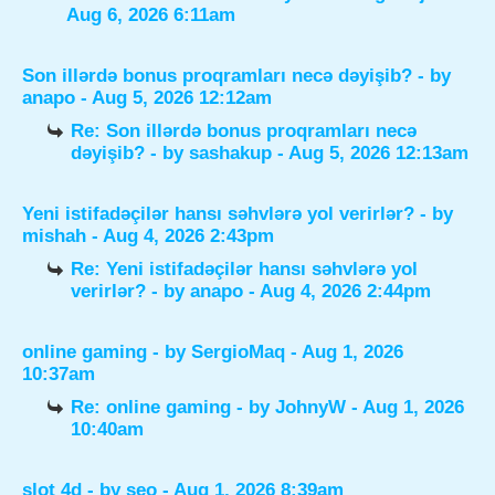
Aug 6, 2026 6:11am
Son illərdə bonus proqramları necə dəyişib?
- by
anapo
- Aug 5, 2026 12:12am
Re: Son illərdə bonus proqramları necə
dəyişib?
- by
sashakup
- Aug 5, 2026 12:13am
Yeni istifadəçilər hansı səhvlərə yol verirlər?
- by
mishah
- Aug 4, 2026 2:43pm
Re: Yeni istifadəçilər hansı səhvlərə yol
verirlər?
- by
anapo
- Aug 4, 2026 2:44pm
online gaming
- by
SergioMaq
- Aug 1, 2026
10:37am
Re: online gaming
- by
JohnyW
- Aug 1, 2026
10:40am
slot 4d
- by
seo
- Aug 1, 2026 8:39am