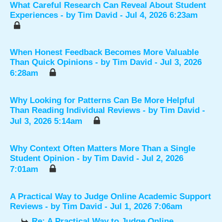
What Careful Research Can Reveal About Student
Experiences
- by
Tim David
- Jul 4, 2026 6:23am
When Honest Feedback Becomes More Valuable
Than Quick Opinions
- by
Tim David
- Jul 3, 2026
6:28am
Why Looking for Patterns Can Be More Helpful
Than Reading Individual Reviews
- by
Tim David
-
Jul 3, 2026 5:14am
Why Context Often Matters More Than a Single
Student Opinion
- by
Tim David
- Jul 2, 2026
7:01am
A Practical Way to Judge Online Academic Support
Reviews
- by
Tim David
- Jul 1, 2026 7:06am
Re: A Practical Way to Judge Online