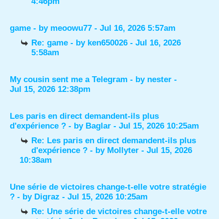
4:46pm
game
- by
meoowu77
- Jul 16, 2026 5:57am
Re: game
- by
ken650026
- Jul 16, 2026
5:58am
My cousin sent me a Telegram
- by
nester
-
Jul 15, 2026 12:38pm
Les paris en direct demandent-ils plus
d'expérience ?
- by
Baglar
- Jul 15, 2026 10:25am
Re: Les paris en direct demandent-ils plus
d'expérience ?
- by
Mollyter
- Jul 15, 2026
10:38am
Une série de victoires change-t-elle votre stratégie
?
- by
Digraz
- Jul 15, 2026 10:25am
Re: Une série de victoires change-t-elle votre