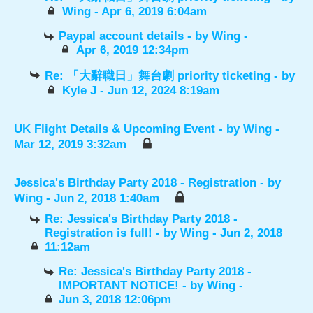
Wing
- Apr 6, 2019 6:04am
Paypal account details
- by
Wing
-
Apr 6, 2019 12:34pm
Re: 「大辭職日」舞台劇 priority ticketing
- by
Kyle J
- Jun 12, 2024 8:19am
UK Flight Details & Upcoming Event
- by
Wing
-
Mar 12, 2019 3:32am
Jessica's Birthday Party 2018 - Registration
- by
Wing
- Jun 2, 2018 1:40am
Re: Jessica's Birthday Party 2018 -
Registration is full!
- by
Wing
- Jun 2, 2018
11:12am
Re: Jessica's Birthday Party 2018 -
IMPORTANT NOTICE!
- by
Wing
-
Jun 3, 2018 12:06pm