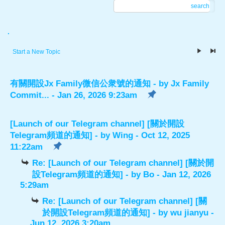
search
.
Start a New Topic
有關開設Jx Family微信公衆號的通知
- by
Jx Family
Commit...
- Jan 26, 2026 9:23am
[Launch of our Telegram channel] [關於開設
Telegram頻道的通知]
- by
Wing
- Oct 12, 2025
11:22am
Re: [Launch of our Telegram channel] [關於開
設Telegram頻道的通知]
- by
Bo
- Jan 12, 2026
5:29am
Re: [Launch of our Telegram channel] [關
於開設Telegram頻道的通知]
- by
wu jianyu
-
Jun 12, 2026 3:20am