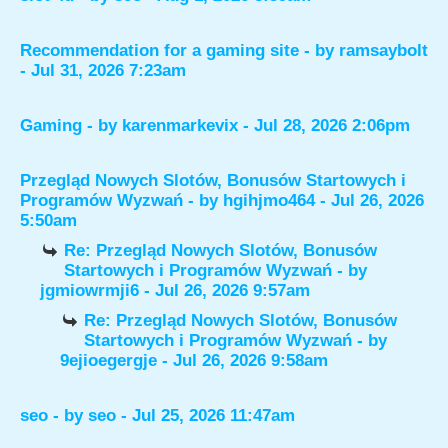
Recommendation for a gaming site
- by
ramsaybolt
- Jul 31, 2026 7:23am
Gaming
- by
karenmarkevix
- Jul 28, 2026 2:06pm
Przegląd Nowych Slotów, Bonusów Startowych i
Programów Wyzwań
- by
hgihjmo464
- Jul 26, 2026
5:50am
Re: Przegląd Nowych Slotów, Bonusów
Startowych i Programów Wyzwań
- by
jgmiowrmji6
- Jul 26, 2026 9:57am
Re: Przegląd Nowych Slotów, Bonusów
Startowych i Programów Wyzwań
- by
9ejioegergje
- Jul 26, 2026 9:58am
seo
- by
seo
- Jul 25, 2026 11:47am