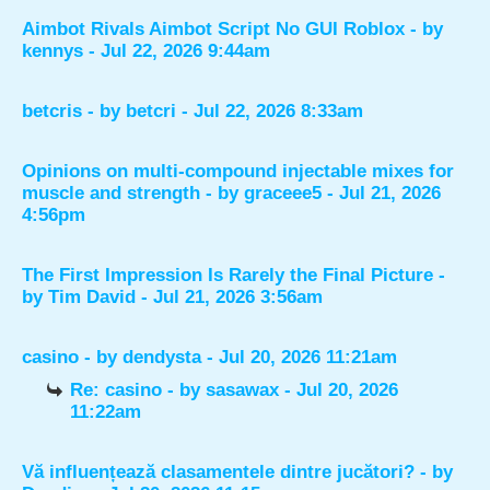
Aimbot Rivals Aimbot Script No GUI Roblox
- by
kennys
- Jul 22, 2026 9:44am
betcris
- by
betcri
- Jul 22, 2026 8:33am
Opinions on multi-compound injectable mixes for
muscle and strength
- by
graceee5
- Jul 21, 2026
4:56pm
The First Impression Is Rarely the Final Picture
-
by
Tim David
- Jul 21, 2026 3:56am
casino
- by
dendysta
- Jul 20, 2026 11:21am
Re: casino
- by
sasawax
- Jul 20, 2026
11:22am
Vă influențează clasamentele dintre jucători?
- by