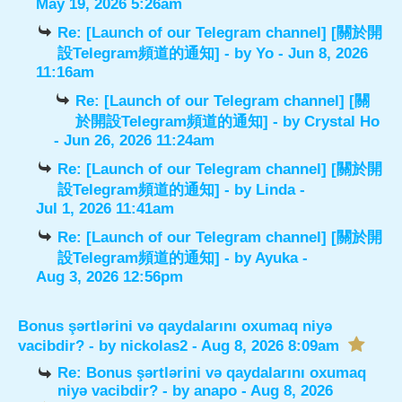
May 19, 2026 5:26am
Re: [Launch of our Telegram channel] [關於開
設Telegram頻道的通知]
- by
Yo
- Jun 8, 2026
11:16am
Re: [Launch of our Telegram channel] [關
於開設Telegram頻道的通知]
- by
Crystal Ho
- Jun 26, 2026 11:24am
Re: [Launch of our Telegram channel] [關於開
設Telegram頻道的通知]
- by
Linda
-
Jul 1, 2026 11:41am
Re: [Launch of our Telegram channel] [關於開
設Telegram頻道的通知]
- by
Ayuka
-
Aug 3, 2026 12:56pm
Bonus şərtlərini və qaydalarını oxumaq niyə
vacibdir?
- by
nickolas2
- Aug 8, 2026 8:09am
Re: Bonus şərtlərini və qaydalarını oxumaq
niyə vacibdir?
- by
anapo
- Aug 8, 2026