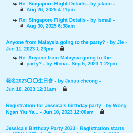
Re: Singapore Flight Details
- by
jalann
-
Aug 26, 2025 4:11pm
Re: Singapore Flight Details
- by
Ismail
-
Aug 30, 2025 6:38am
Anyone from Malaysia going to the party?
- by
Jie
-
Jun 11, 2023 1:23pm
Re: Anyone from Malaysia going to the
party?
- by
Hlena
- Sep 5, 2023 1:22pm
報名2023⭕️⭕️生日會
- by
Janus cheong
-
Jun 10, 2023 12:31am
Registration for Jessica’s birthday party
- by
Wong
Ngan Yiu Ya...
- Jun 10, 2023 12:00am
Jessica's Birthday Party 2023 - Registration starts