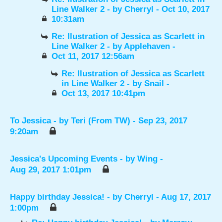
Line Walker 2
- by
Cherryl
- Oct 10, 2017
10:31am
Re: Ilustration of Jessica as Scarlett in
Line Walker 2
- by
Applehaven
-
Oct 11, 2017 12:56am
Re: Ilustration of Jessica as Scarlett
in Line Walker 2
- by
Snail
-
Oct 13, 2017 10:41pm
To Jessica
- by
Teri (From TW)
- Sep 23, 2017
9:20am
Jessica's Upcoming Events
- by
Wing
-
Aug 29, 2017 1:01pm
Happy birthday Jessica!
- by
Cherryl
- Aug 17, 2017
1:00pm