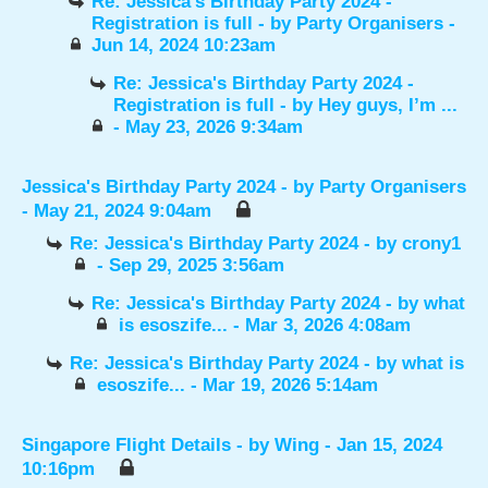
Re: Jessica's Birthday Party 2024 -
Registration is full
- by
Party Organisers
-
Jun 14, 2024 10:23am
Re: Jessica's Birthday Party 2024 -
Registration is full
- by
Hey guys, I’m ...
- May 23, 2026 9:34am
Jessica's Birthday Party 2024
- by
Party Organisers
- May 21, 2024 9:04am
Re: Jessica's Birthday Party 2024
- by
crony1
- Sep 29, 2025 3:56am
Re: Jessica's Birthday Party 2024
- by
what
is esoszife...
- Mar 3, 2026 4:08am
Re: Jessica's Birthday Party 2024
- by
what is
esoszife...
- Mar 19, 2026 5:14am
Singapore Flight Details
- by
Wing
- Jan 15, 2024
10:16pm