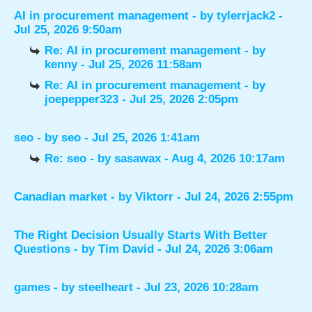
AI in procurement management
- by
tylerrjack2
-
Jul 25, 2026 9:50am
Re: AI in procurement management
- by
kenny
- Jul 25, 2026 11:58am
Re: AI in procurement management
- by
joepepper323
- Jul 25, 2026 2:05pm
seo
- by
seo
- Jul 25, 2026 1:41am
Re: seo
- by
sasawax
- Aug 4, 2026 10:17am
Canadian market
- by
Viktorr
- Jul 24, 2026 2:55pm
The Right Decision Usually Starts With Better
Questions
- by
Tim David
- Jul 24, 2026 3:06am
games
- by
steelheart
- Jul 23, 2026 10:28am