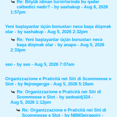
Re: Böyük idman turnirlərində bu qədər
cəlbedici nədir?
- by
sashakup
- Aug 6, 2026
1:57pm
Yeni başlayanlar üçün bonusları necə başa düşmək
olar
- by
sashakup
- Aug 5, 2026 2:32pm
Re: Yeni başlayanlar üçün bonusları necə
başa düşmək olar
- by
anapo
- Aug 5, 2026
2:33pm
seo
- by
seo
- Aug 5, 2026 7:07am
Organizzazione e Praticità nei Siti di Scommesse e
Slot
- by
9ejioegergje
- Aug 5, 2026 5:19am
Re: Organizzazione e Praticità nei Siti di
Scommesse e Slot
- by
asdoaidj324
-
Aug 5, 2026 1:12pm
Re: Organizzazione e Praticità nei Siti di
Scommesse e Slot
- by
NBM3eirgeoirj
-