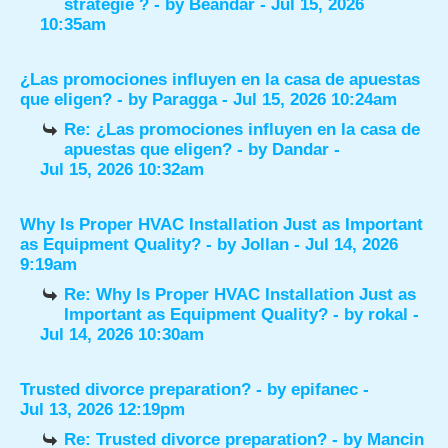
stratégie ?
- by
Beandar
- Jul 15, 2026
10:35am
¿Las promociones influyen en la casa de apuestas
que eligen?
- by
Paragga
- Jul 15, 2026 10:24am
Re: ¿Las promociones influyen en la casa de
apuestas que eligen?
- by
Dandar
-
Jul 15, 2026 10:32am
Why Is Proper HVAC Installation Just as Important
as Equipment Quality?
- by
Jollan
- Jul 14, 2026
9:19am
Re: Why Is Proper HVAC Installation Just as
Important as Equipment Quality?
- by
rokal
-
Jul 14, 2026 10:30am
Trusted divorce preparation?
- by
epifanec
-
Jul 13, 2026 12:19pm
Re: Trusted divorce preparation?
- by
Mancin