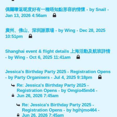
偶爾嚟返呢度好有一種唔知點形容的情懷
- by
Snail
-
Jan 13, 2026 4:56am
廣州、佛山、深圳謝票場
- by
Wing
- Dec 28, 2025
10:51pm
Shanghai event & flight details 上海活動及航班詳情
- by
Wing
- Oct 6, 2025 11:41am
Jessica's Birthday Party 2025 - Registration Opens
- by
Party Organisers
- Jul 4, 2025 9:18pm
Re: Jessica's Birthday Party 2025 -
Registration Opens
- by
Omgio45m04
-
Jun 26, 2026 7:45am
Re: Jessica's Birthday Party 2025 -
Registration Opens
- by
hgihjmo464
-
Jun 26, 2026 7:45am