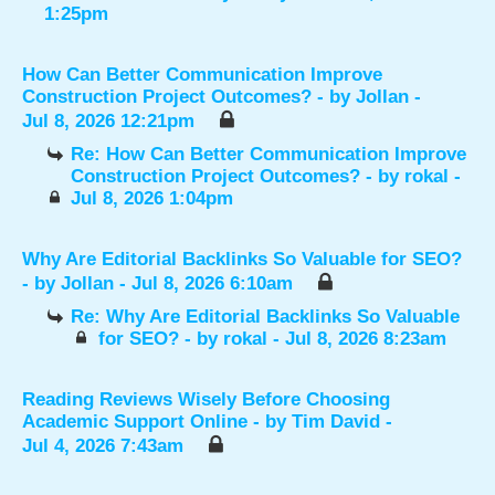
1:25pm
How Can Better Communication Improve
Construction Project Outcomes?
- by
Jollan
-
Jul 8, 2026 12:21pm
Re: How Can Better Communication Improve
Construction Project Outcomes?
- by
rokal
-
Jul 8, 2026 1:04pm
Why Are Editorial Backlinks So Valuable for SEO?
- by
Jollan
- Jul 8, 2026 6:10am
Re: Why Are Editorial Backlinks So Valuable
for SEO?
- by
rokal
- Jul 8, 2026 8:23am
Reading Reviews Wisely Before Choosing
Academic Support Online
- by
Tim David
-
Jul 4, 2026 7:43am