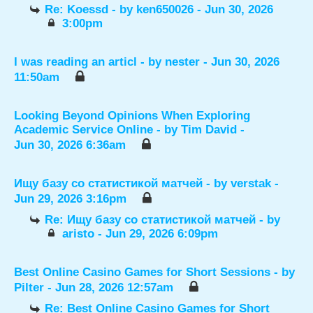
Re: Koessd
- by
ken650026
- Jun 30, 2026
3:00pm
I was reading an articl
- by
nester
- Jun 30, 2026
11:50am
Looking Beyond Opinions When Exploring
Academic Service Online
- by
Tim David
-
Jun 30, 2026 6:36am
Ищу базу со статистикой матчей
- by
verstak
-
Jun 29, 2026 3:16pm
Re: Ищу базу со статистикой матчей
- by
aristo
- Jun 29, 2026 6:09pm
Best Online Casino Games for Short Sessions
- by
Pilter
- Jun 28, 2026 12:57am
Re: Best Online Casino Games for Short