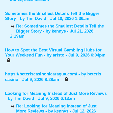
Sometimes the Smallest Details Tell the Bigger
Story
- by
Tim David
- Jul 10, 2026 1:36am
Re: Sometimes the Smallest Details Tell the
Bigger Story
- by
kennys
- Jul 21, 2026
2:19am
How to Spot the Best Virtual Gambling Hubs for
Your Weekend Fun
- by
aristo
- Jul 9, 2026 6:04pm
https://betcriscasinonicaragua.com/
- by
betcris
casino
- Jul 9, 2026 8:28am
Looking for Meaning Instead of Just More Reviews
- by
Tim David
- Jul 9, 2026 6:13am
Re: Looking for Meaning Instead of Just
More Reviews
- by
kennys
- Jul 12, 2026