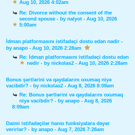
Aug 10, 2026 4:02am
Re: Divorce without the consent of the
second spouse
- by
nalyot
- Aug 10, 2026
5:00am
İdman platformasını istifadəçi dostu edən nədir
-
by
anapo
- Aug 10, 2026 2:28am
Re: İdman platformasını istifadəçi dostu edən
nədir
- by
nickolas2
- Aug 10, 2026 2:28am
Bonus şərtlərini və qaydalarını oxumaq niyə
vacibdir?
- by
nickolas2
- Aug 8, 2026 8:09am
Re: Bonus şərtlərini və qaydalarını oxumaq
niyə vacibdir?
- by
anapo
- Aug 8, 2026
8:09am
Daimi istifadəçilər hansı funksiyalara dəyər
verirlər?
- by
anapo
- Aug 7, 2026 7:26am