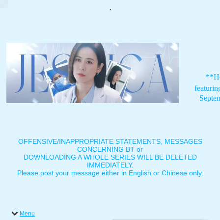
.
**H
featuri
Septe
OFFENSIVE/INAPPROPRIATE STATEMENTS, MESSAGES
CONCERNING BT or
DOWNLOADING A WHOLE SERIES WILL BE DELETED
IMMEDIATELY.
Please post your message either in English or Chinese only.
Menu