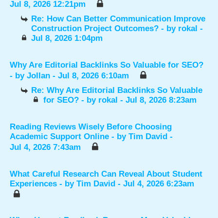
Jul 8, 2026 12:21pm
Re: How Can Better Communication Improve
Construction Project Outcomes?
- by
rokal
-
Jul 8, 2026 1:04pm
Why Are Editorial Backlinks So Valuable for SEO?
- by
Jollan
- Jul 8, 2026 6:10am
Re: Why Are Editorial Backlinks So Valuable
for SEO?
- by
rokal
- Jul 8, 2026 8:23am
Reading Reviews Wisely Before Choosing
Academic Support Online
- by
Tim David
-
Jul 4, 2026 7:43am
What Careful Research Can Reveal About Student
Experiences
- by
Tim David
- Jul 4, 2026 6:23am