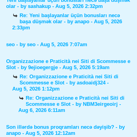
Yeni başlayanlar üçün bonusları necə başa düşmək
olar
- by
sashakup
- Aug 5, 2026 2:32pm
Re: Yeni başlayanlar üçün bonusları necə
başa düşmək olar
- by
anapo
- Aug 5, 2026
2:33pm
seo
- by
seo
- Aug 5, 2026 7:07am
Organizzazione e Praticità nei Siti di Scommesse e
Slot
- by
9ejioegergje
- Aug 5, 2026 5:19am
Re: Organizzazione e Praticità nei Siti di
Scommesse e Slot
- by
asdoaidj324
-
Aug 5, 2026 1:12pm
Re: Organizzazione e Praticità nei Siti di
Scommesse e Slot
- by
NBM3eirgeoirj
-
Aug 6, 2026 6:11am
Son illərdə bonus proqramları necə dəyişib?
- by
anapo
- Aug 5, 2026 12:12am