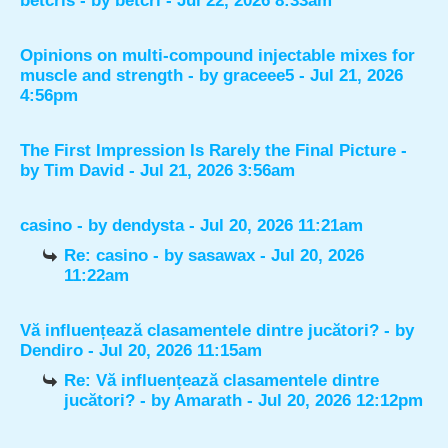
betcris
- by
betcri
- Jul 22, 2026 8:33am
Opinions on multi-compound injectable mixes for
muscle and strength
- by
graceee5
- Jul 21, 2026
4:56pm
The First Impression Is Rarely the Final Picture
-
by
Tim David
- Jul 21, 2026 3:56am
casino
- by
dendysta
- Jul 20, 2026 11:21am
Re: casino
- by
sasawax
- Jul 20, 2026
11:22am
Vă influențează clasamentele dintre jucători?
- by
Dendiro
- Jul 20, 2026 11:15am
Re: Vă influențează clasamentele dintre
jucători?
- by
Amarath
- Jul 20, 2026 12:12pm