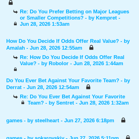
Re: Do You Prefer Betting on Major Leagues
or Smaller Competitions?
- by
Kempret
-
Jun 28, 2026 1:53am
How Do You Decide If Odds Offer Real Value?
- by
Amalah
- Jun 28, 2026 12:55am
Re: How Do You Decide If Odds Offer Real
Value?
- by
Robolor
- Jun 28, 2026 1:44am
Do You Ever Bet Against Your Favorite Team?
- by
Derrat
- Jun 28, 2026 12:54am
Re: Do You Ever Bet Against Your Favorite
Team?
- by
Sentret
- Jun 28, 2026 1:32am
games
- by
steelheart
- Jun 27, 2026 6:18pm
games
- by
sokarovskiy
- Jun 27, 2026 5:11pm