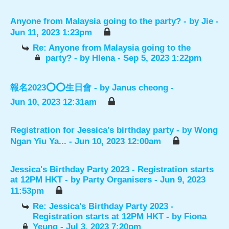
Anyone from Malaysia going to the party?
- by
Jie
-
Jun 11, 2023 1:23pm
Re: Anyone from Malaysia going to the
party?
- by
Hlena
- Sep 5, 2023 1:22pm
報名2023⭕️⭕️生日會
- by
Janus cheong
-
Jun 10, 2023 12:31am
Registration for Jessica’s birthday party
- by
Wong
Ngan Yiu Ya...
- Jun 10, 2023 12:00am
Jessica's Birthday Party 2023 - Registration starts
at 12PM HKT
- by
Party Organisers
- Jun 9, 2023
11:53pm
Re: Jessica's Birthday Party 2023 -
Registration starts at 12PM HKT
- by
Fiona
Yeung
- Jul 3, 2023 7:20pm