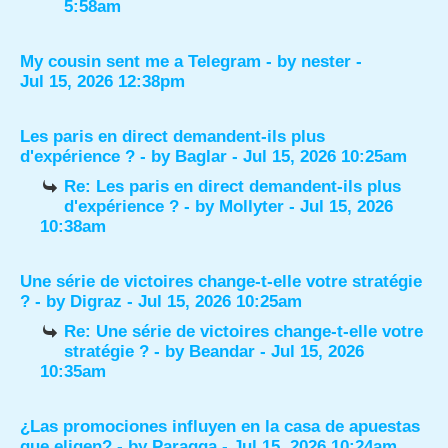
5:58am
My cousin sent me a Telegram
- by
nester
-
Jul 15, 2026 12:38pm
Les paris en direct demandent-ils plus
d'expérience ?
- by
Baglar
- Jul 15, 2026 10:25am
Re: Les paris en direct demandent-ils plus
d'expérience ?
- by
Mollyter
- Jul 15, 2026
10:38am
Une série de victoires change-t-elle votre stratégie
?
- by
Digraz
- Jul 15, 2026 10:25am
Re: Une série de victoires change-t-elle votre
stratégie ?
- by
Beandar
- Jul 15, 2026
10:35am
¿Las promociones influyen en la casa de apuestas
que eligen?
- by
Paragga
- Jul 15, 2026 10:24am