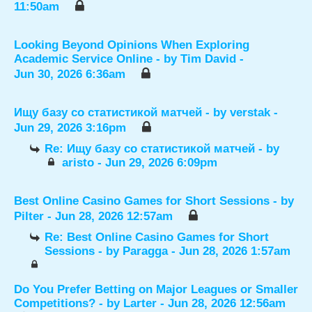
11:50am
Looking Beyond Opinions When Exploring
Academic Service Online
- by
Tim David
-
Jun 30, 2026 6:36am
Ищу базу со статистикой матчей
- by
verstak
-
Jun 29, 2026 3:16pm
Re: Ищу базу со статистикой матчей
- by
aristo
- Jun 29, 2026 6:09pm
Best Online Casino Games for Short Sessions
- by
Pilter
- Jun 28, 2026 12:57am
Re: Best Online Casino Games for Short
Sessions
- by
Paragga
- Jun 28, 2026 1:57am
Do You Prefer Betting on Major Leagues or Smaller
Competitions?
- by
Larter
- Jun 28, 2026 12:56am