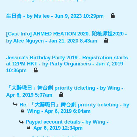
生日會
- by
Ms lee
- Jun 9, 2023 10:29pm
[Cast Info] ARMED REATION 2020: 陀枪师姐2020
-
by
Alec Nguyen
- Jan 21, 2020 8:43am
Jessica's Birthday Party 2019 - Registration starts
at 12PM HKT
- by
Party Organisers
- Jun 7, 2019
10:36pm
「大辭職日」舞台劇 priority ticketing
- by
Wing
-
Apr 6, 2019 5:07am
Re: 「大辭職日」舞台劇 priority ticketing
- by
Wing
- Apr 6, 2019 6:04am
Paypal account details
- by
Wing
-
Apr 6, 2019 12:34pm