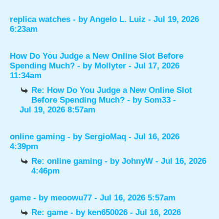
replica watches
- by
Angelo L. Luiz
- Jul 19, 2026
6:23am
How Do You Judge a New Online Slot Before
Spending Much?
- by
Mollyter
- Jul 17, 2026
11:34am
Re: How Do You Judge a New Online Slot
Before Spending Much?
- by
Som33
-
Jul 19, 2026 8:57am
online gaming
- by
SergioMaq
- Jul 16, 2026
4:39pm
Re: online gaming
- by
JohnyW
- Jul 16, 2026
4:46pm
game
- by
meoowu77
- Jul 16, 2026 5:57am
Re: game
- by
ken650026
- Jul 16, 2026