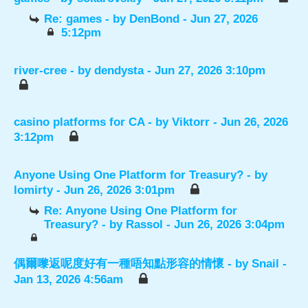
Re: games
- by
DenBond
- Jun 27, 2026
5:12pm
river-cree
- by
dendysta
- Jun 27, 2026 3:10pm
casino platforms for CA
- by
Viktorr
- Jun 26, 2026
3:12pm
Anyone Using One Platform for Treasury?
- by
lomirty
- Jun 26, 2026 3:01pm
Re: Anyone Using One Platform for
Treasury?
- by
Rassol
- Jun 26, 2026 3:04pm
偶爾嚟返呢度好有一種唔知點形容的情懷
- by
Snail
-
Jan 13, 2026 4:56am