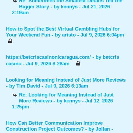
Re: Sometimes the Smallest Details Tell the
Bigger Story
- by
kennys
- Jul 21, 2026
2:19am
How to Spot the Best Virtual Gambling Hubs for
Your Weekend Fun
- by
aristo
- Jul 9, 2026 6:04pm
https://betcriscasinonicaragua.com/
- by
betcris
casino
- Jul 9, 2026 8:28am
Looking for Meaning Instead of Just More Reviews
- by
Tim David
- Jul 9, 2026 6:13am
Re: Looking for Meaning Instead of Just
More Reviews
- by
kennys
- Jul 12, 2026
1:25pm
How Can Better Communication Improve
Construction Project Outcomes?
- by
Jollan
-