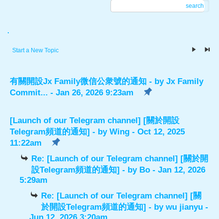
search
.
Start a New Topic
有關開設Jx Family微信公衆號的通知
- by
Jx Family
Commit...
- Jan 26, 2026 9:23am
[Launch of our Telegram channel] [關於開設
Telegram頻道的通知]
- by
Wing
- Oct 12, 2025
11:22am
Re: [Launch of our Telegram channel] [關於開
設Telegram頻道的通知]
- by
Bo
- Jan 12, 2026
5:29am
Re: [Launch of our Telegram channel] [關
於開設Telegram頻道的通知]
- by
wu jianyu
-
Jun 12, 2026 3:20am