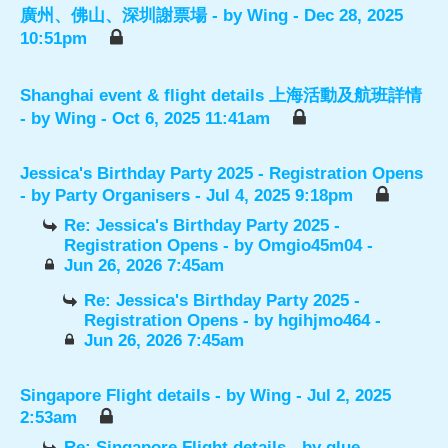
廣州、佛山、深圳謝票場
- by
Wing
- Dec 28, 2025
10:51pm
Shanghai event & flight details 上海活動及航班詳情
- by
Wing
- Oct 6, 2025 11:41am
Jessica's Birthday Party 2025 - Registration Opens
- by
Party Organisers
- Jul 4, 2025 9:18pm
Re: Jessica's Birthday Party 2025 -
Registration Opens
- by
Omgio45m04
-
Jun 26, 2026 7:45am
Re: Jessica's Birthday Party 2025 -
Registration Opens
- by
hgihjmo464
-
Jun 26, 2026 7:45am
Singapore Flight details
- by
Wing
- Jul 2, 2025
2:53am
Re: Singapore Flight details
- by
glue
-