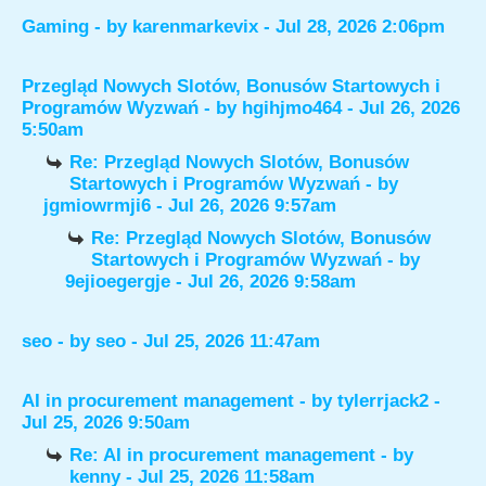
Gaming
- by
karenmarkevix
- Jul 28, 2026 2:06pm
Przegląd Nowych Slotów, Bonusów Startowych i
Programów Wyzwań
- by
hgihjmo464
- Jul 26, 2026
5:50am
Re: Przegląd Nowych Slotów, Bonusów
Startowych i Programów Wyzwań
- by
jgmiowrmji6
- Jul 26, 2026 9:57am
Re: Przegląd Nowych Slotów, Bonusów
Startowych i Programów Wyzwań
- by
9ejioegergje
- Jul 26, 2026 9:58am
seo
- by
seo
- Jul 25, 2026 11:47am
AI in procurement management
- by
tylerrjack2
-
Jul 25, 2026 9:50am
Re: AI in procurement management
- by
kenny
- Jul 25, 2026 11:58am