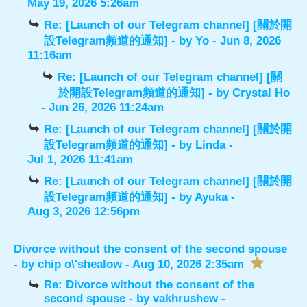
May 19, 2026 5:26am
Re: [Launch of our Telegram channel] [關於開
設Telegram頻道的通知]
- by
Yo
- Jun 8, 2026
11:16am
Re: [Launch of our Telegram channel] [關
於開設Telegram頻道的通知]
- by
Crystal Ho
- Jun 26, 2026 11:24am
Re: [Launch of our Telegram channel] [關於開
設Telegram頻道的通知]
- by
Linda
-
Jul 1, 2026 11:41am
Re: [Launch of our Telegram channel] [關於開
設Telegram頻道的通知]
- by
Ayuka
-
Aug 3, 2026 12:56pm
Divorce without the consent of the second spouse
- by
chip o\'shealow
- Aug 10, 2026 2:35am
Re: Divorce without the consent of the
second spouse
- by
vakhrushew
-