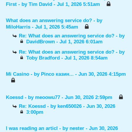
First
- by
Tim David
- Jul 1, 2026 5:51am
What does an answering service do?
- by
MiloHarris
- Jul 1, 2026 5:45am
Re: What does an answering service do?
- by
DavidBrown
- Jul 1, 2026 6:01am
Re: What does an answering service do?
- by
Toby Bradford
- Jul 1, 2026 8:54am
Mi Casino
- by
Pinco казин...
- Jun 30, 2026 4:15pm
Koessd
- by
meoowu77
- Jun 30, 2026 2:59pm
Re: Koessd
- by
ken650026
- Jun 30, 2026
3:00pm
I was reading an articl
- by
nester
- Jun 30, 2026