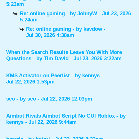
5:23am
Re: online gaming
- by
JohnyW
- Jul 23, 2026
5:24am
Re: online gaming
- by
kavdow
-
Jul 30, 2026 4:38am
When the Search Results Leave You With More
Questions
- by
Tim David
- Jul 23, 2026 3:22am
KMS Activator on Peerlist
- by
kennys
-
Jul 22, 2026 1:53pm
seo
- by
seo
- Jul 22, 2026 12:03pm
Aimbot Rivals Aimbot Script No GUI Roblox
- by
kennys
- Jul 22, 2026 9:44am