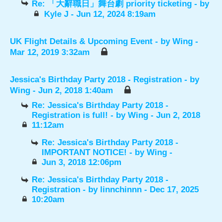
Re: 「大辭職日」舞台劇 priority ticketing
- by
Kyle J
- Jun 12, 2024 8:19am
UK Flight Details & Upcoming Event
- by
Wing
-
Mar 12, 2019 3:32am
Jessica's Birthday Party 2018 - Registration
- by
Wing
- Jun 2, 2018 1:40am
Re: Jessica's Birthday Party 2018 -
Registration is full!
- by
Wing
- Jun 2, 2018
11:12am
Re: Jessica's Birthday Party 2018 -
IMPORTANT NOTICE!
- by
Wing
-
Jun 3, 2018 12:06pm
Re: Jessica's Birthday Party 2018 -
Registration
- by
linnchinnn
- Dec 17, 2025
10:20am