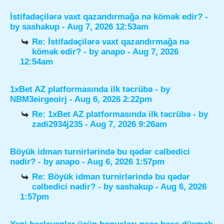
İstifadəçilərə vaxt qazandırmağa nə kömək edir?
-
by
sashakup
- Aug 7, 2026 12:53am
Re: İstifadəçilərə vaxt qazandırmağa nə
kömək edir?
- by
anapo
- Aug 7, 2026
12:54am
1xBet AZ platformasında ilk təcrübə
- by
NBM3eirgeoirj
- Aug 6, 2026 2:22pm
Re: 1xBet AZ platformasında ilk təcrübə
- by
zadi2934j235
- Aug 7, 2026 9:26am
Böyük idman turnirlərində bu qədər cəlbedici
nədir?
- by
anapo
- Aug 6, 2026 1:57pm
Re: Böyük idman turnirlərində bu qədər
cəlbedici nədir?
- by
sashakup
- Aug 6, 2026
1:57pm