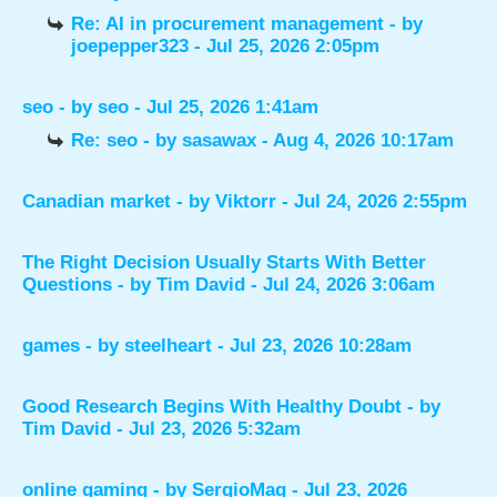
Re: AI in procurement management
- by
joepepper323
- Jul 25, 2026 2:05pm
seo
- by
seo
- Jul 25, 2026 1:41am
Re: seo
- by
sasawax
- Aug 4, 2026 10:17am
Canadian market
- by
Viktorr
- Jul 24, 2026 2:55pm
The Right Decision Usually Starts With Better
Questions
- by
Tim David
- Jul 24, 2026 3:06am
games
- by
steelheart
- Jul 23, 2026 10:28am
Good Research Begins With Healthy Doubt
- by
Tim David
- Jul 23, 2026 5:32am
online gaming
- by
SergioMaq
- Jul 23, 2026