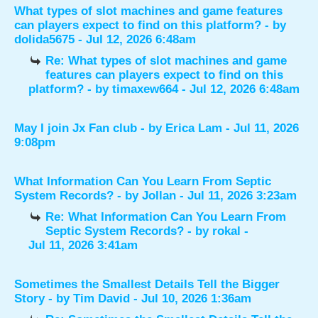
What types of slot machines and game features
can players expect to find on this platform?
- by
dolida5675
- Jul 12, 2026 6:48am
Re: What types of slot machines and game
features can players expect to find on this
platform?
- by
timaxew664
- Jul 12, 2026 6:48am
May I join Jx Fan club
- by
Erica Lam
- Jul 11, 2026
9:08pm
What Information Can You Learn From Septic
System Records?
- by
Jollan
- Jul 11, 2026 3:23am
Re: What Information Can You Learn From
Septic System Records?
- by
rokal
-
Jul 11, 2026 3:41am
Sometimes the Smallest Details Tell the Bigger
Story
- by
Tim David
- Jul 10, 2026 1:36am