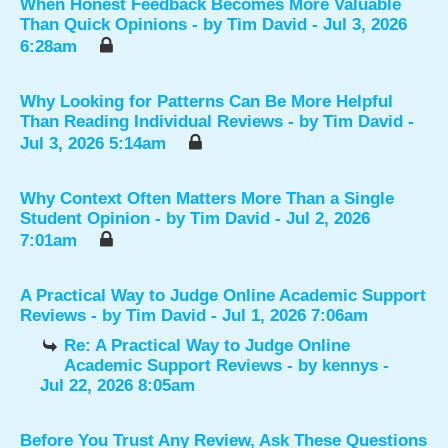
When Honest Feedback Becomes More Valuable
Than Quick Opinions
- by
Tim David
- Jul 3, 2026
6:28am
Why Looking for Patterns Can Be More Helpful
Than Reading Individual Reviews
- by
Tim David
-
Jul 3, 2026 5:14am
Why Context Often Matters More Than a Single
Student Opinion
- by
Tim David
- Jul 2, 2026
7:01am
A Practical Way to Judge Online Academic Support
Reviews
- by
Tim David
- Jul 1, 2026 7:06am
Re: A Practical Way to Judge Online
Academic Support Reviews
- by
kennys
-
Jul 22, 2026 8:05am
Before You Trust Any Review, Ask These Questions