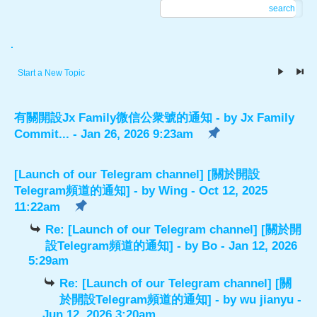
search
.
Start a New Topic
有關開設Jx Family微信公衆號的通知
- by
Jx Family
Commit...
- Jan 26, 2026 9:23am
[Launch of our Telegram channel] [關於開設
Telegram頻道的通知]
- by
Wing
- Oct 12, 2025
11:22am
Re: [Launch of our Telegram channel] [關於開
設Telegram頻道的通知]
- by
Bo
- Jan 12, 2026
5:29am
Re: [Launch of our Telegram channel] [關
於開設Telegram頻道的通知]
- by
wu jianyu
-
Jun 12, 2026 3:20am