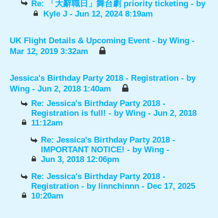
Re: 「大辭職日」舞台劇 priority ticketing
- by
Kyle J
- Jun 12, 2024 8:19am
UK Flight Details & Upcoming Event
- by
Wing
-
Mar 12, 2019 3:32am
Jessica's Birthday Party 2018 - Registration
- by
Wing
- Jun 2, 2018 1:40am
Re: Jessica's Birthday Party 2018 -
Registration is full!
- by
Wing
- Jun 2, 2018
11:12am
Re: Jessica's Birthday Party 2018 -
IMPORTANT NOTICE!
- by
Wing
-
Jun 3, 2018 12:06pm
Re: Jessica's Birthday Party 2018 -
Registration
- by
linnchinnn
- Dec 17, 2025
10:20am