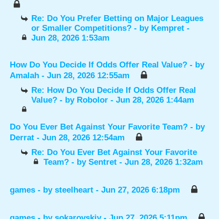
Re: Do You Prefer Betting on Major Leagues
or Smaller Competitions?
- by
Kempret
-
Jun 28, 2026 1:53am
How Do You Decide If Odds Offer Real Value?
- by
Amalah
- Jun 28, 2026 12:55am
Re: How Do You Decide If Odds Offer Real
Value?
- by
Robolor
- Jun 28, 2026 1:44am
Do You Ever Bet Against Your Favorite Team?
- by
Derrat
- Jun 28, 2026 12:54am
Re: Do You Ever Bet Against Your Favorite
Team?
- by
Sentret
- Jun 28, 2026 1:32am
games
- by
steelheart
- Jun 27, 2026 6:18pm
games
- by
sokarovskiy
- Jun 27, 2026 5:11pm