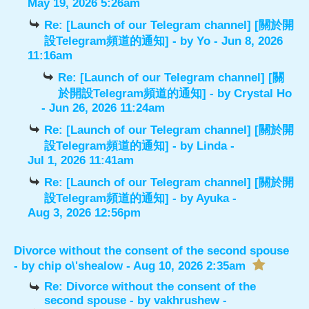
May 19, 2026 5:26am
Re: [Launch of our Telegram channel] [關於開
設Telegram頻道的通知]
- by
Yo
- Jun 8, 2026
11:16am
Re: [Launch of our Telegram channel] [關
於開設Telegram頻道的通知]
- by
Crystal Ho
- Jun 26, 2026 11:24am
Re: [Launch of our Telegram channel] [關於開
設Telegram頻道的通知]
- by
Linda
-
Jul 1, 2026 11:41am
Re: [Launch of our Telegram channel] [關於開
設Telegram頻道的通知]
- by
Ayuka
-
Aug 3, 2026 12:56pm
Divorce without the consent of the second spouse
- by
chip o\'shealow
- Aug 10, 2026 2:35am
Re: Divorce without the consent of the
second spouse
- by
vakhrushew
-