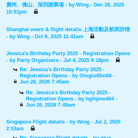
廣州、佛山、深圳謝票場
- by
Wing
- Dec 28, 2025
10:51pm
Shanghai event & flight details 上海活動及航班詳情
- by
Wing
- Oct 6, 2025 11:41am
Jessica's Birthday Party 2025 - Registration Opens
- by
Party Organisers
- Jul 4, 2025 9:18pm
Re: Jessica's Birthday Party 2025 -
Registration Opens
- by
Omgio45m04
-
Jun 26, 2026 7:45am
Re: Jessica's Birthday Party 2025 -
Registration Opens
- by
hgihjmo464
-
Jun 26, 2026 7:45am
Singapore Flight details
- by
Wing
- Jul 2, 2025
2:53am
Re: Singapore Flight details
- by
glue
-