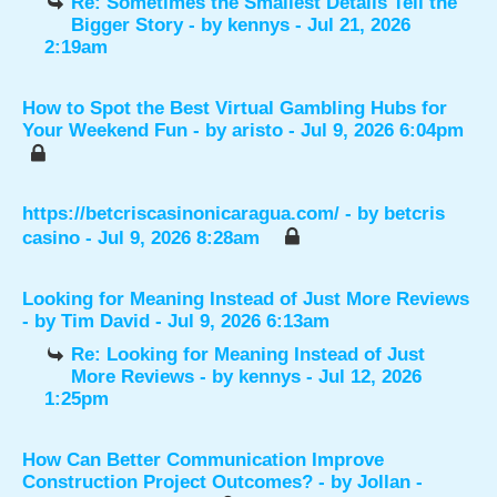
Re: Sometimes the Smallest Details Tell the
Bigger Story
- by
kennys
- Jul 21, 2026
2:19am
How to Spot the Best Virtual Gambling Hubs for
Your Weekend Fun
- by
aristo
- Jul 9, 2026 6:04pm
https://betcriscasinonicaragua.com/
- by
betcris
casino
- Jul 9, 2026 8:28am
Looking for Meaning Instead of Just More Reviews
- by
Tim David
- Jul 9, 2026 6:13am
Re: Looking for Meaning Instead of Just
More Reviews
- by
kennys
- Jul 12, 2026
1:25pm
How Can Better Communication Improve
Construction Project Outcomes?
- by
Jollan
-