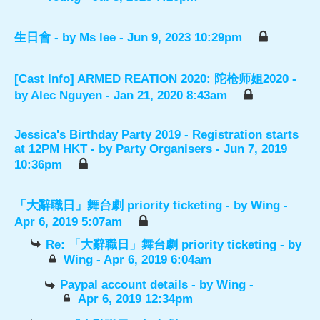
生日會
- by
Ms lee
- Jun 9, 2023 10:29pm
[Cast Info] ARMED REATION 2020: 陀枪师姐2020
-
by
Alec Nguyen
- Jan 21, 2020 8:43am
Jessica's Birthday Party 2019 - Registration starts
at 12PM HKT
- by
Party Organisers
- Jun 7, 2019
10:36pm
「大辭職日」舞台劇 priority ticketing
- by
Wing
-
Apr 6, 2019 5:07am
Re: 「大辭職日」舞台劇 priority ticketing
- by
Wing
- Apr 6, 2019 6:04am
Paypal account details
- by
Wing
-
Apr 6, 2019 12:34pm