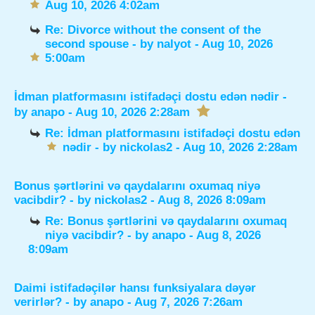
Aug 10, 2026 4:02am
Re: Divorce without the consent of the
second spouse
- by
nalyot
- Aug 10, 2026
5:00am
İdman platformasını istifadəçi dostu edən nədir
-
by
anapo
- Aug 10, 2026 2:28am
Re: İdman platformasını istifadəçi dostu edən
nədir
- by
nickolas2
- Aug 10, 2026 2:28am
Bonus şərtlərini və qaydalarını oxumaq niyə
vacibdir?
- by
nickolas2
- Aug 8, 2026 8:09am
Re: Bonus şərtlərini və qaydalarını oxumaq
niyə vacibdir?
- by
anapo
- Aug 8, 2026
8:09am
Daimi istifadəçilər hansı funksiyalara dəyər
verirlər?
- by
anapo
- Aug 7, 2026 7:26am