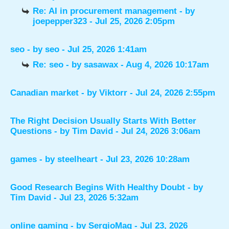
Re: AI in procurement management
- by
joepepper323
- Jul 25, 2026 2:05pm
seo
- by
seo
- Jul 25, 2026 1:41am
Re: seo
- by
sasawax
- Aug 4, 2026 10:17am
Canadian market
- by
Viktorr
- Jul 24, 2026 2:55pm
The Right Decision Usually Starts With Better
Questions
- by
Tim David
- Jul 24, 2026 3:06am
games
- by
steelheart
- Jul 23, 2026 10:28am
Good Research Begins With Healthy Doubt
- by
Tim David
- Jul 23, 2026 5:32am
online gaming
- by
SergioMaq
- Jul 23, 2026