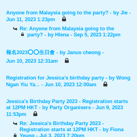
Anyone from Malaysia going to the party?
- by
Jie
-
Jun 11, 2023 1:23pm
Re: Anyone from Malaysia going to the
party?
- by
Hlena
- Sep 5, 2023 1:22pm
報名2023⭕️⭕️生日會
- by
Janus cheong
-
Jun 10, 2023 12:31am
Registration for Jessica’s birthday party
- by
Wong
Ngan Yiu Ya...
- Jun 10, 2023 12:00am
Jessica's Birthday Party 2023 - Registration starts
at 12PM HKT
- by
Party Organisers
- Jun 9, 2023
11:53pm
Re: Jessica's Birthday Party 2023 -
Registration starts at 12PM HKT
- by
Fiona
Yeung
- Jul 3, 2023 7:20pm