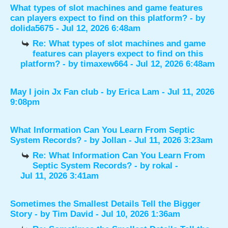
What types of slot machines and game features
can players expect to find on this platform?
- by
dolida5675
- Jul 12, 2026 6:48am
Re: What types of slot machines and game
features can players expect to find on this
platform?
- by
timaxew664
- Jul 12, 2026 6:48am
May I join Jx Fan club
- by
Erica Lam
- Jul 11, 2026
9:08pm
What Information Can You Learn From Septic
System Records?
- by
Jollan
- Jul 11, 2026 3:23am
Re: What Information Can You Learn From
Septic System Records?
- by
rokal
-
Jul 11, 2026 3:41am
Sometimes the Smallest Details Tell the Bigger
Story
- by
Tim David
- Jul 10, 2026 1:36am