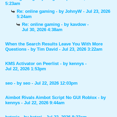
5:23am
Re: online gaming
- by
JohnyW
- Jul 23, 2026
5:24am
Re: online gaming
- by
kavdow
-
Jul 30, 2026 4:38am
When the Search Results Leave You With More
Questions
- by
Tim David
- Jul 23, 2026 3:22am
KMS Activator on Peerlist
- by
kennys
-
Jul 22, 2026 1:53pm
seo
- by
seo
- Jul 22, 2026 12:03pm
Aimbot Rivals Aimbot Script No GUI Roblox
- by
kennys
- Jul 22, 2026 9:44am