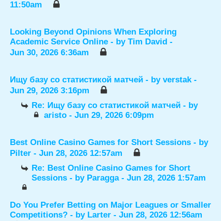
11:50am
Looking Beyond Opinions When Exploring
Academic Service Online
- by
Tim David
-
Jun 30, 2026 6:36am
Ищу базу со статистикой матчей
- by
verstak
-
Jun 29, 2026 3:16pm
Re: Ищу базу со статистикой матчей
- by
aristo
- Jun 29, 2026 6:09pm
Best Online Casino Games for Short Sessions
- by
Pilter
- Jun 28, 2026 12:57am
Re: Best Online Casino Games for Short
Sessions
- by
Paragga
- Jun 28, 2026 1:57am
Do You Prefer Betting on Major Leagues or Smaller
Competitions?
- by
Larter
- Jun 28, 2026 12:56am