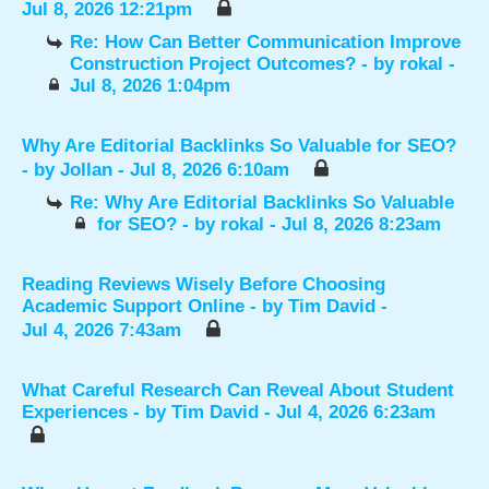
Jul 8, 2026 12:21pm
Re: How Can Better Communication Improve
Construction Project Outcomes?
- by
rokal
-
Jul 8, 2026 1:04pm
Why Are Editorial Backlinks So Valuable for SEO?
- by
Jollan
- Jul 8, 2026 6:10am
Re: Why Are Editorial Backlinks So Valuable
for SEO?
- by
rokal
- Jul 8, 2026 8:23am
Reading Reviews Wisely Before Choosing
Academic Support Online
- by
Tim David
-
Jul 4, 2026 7:43am
What Careful Research Can Reveal About Student
Experiences
- by
Tim David
- Jul 4, 2026 6:23am