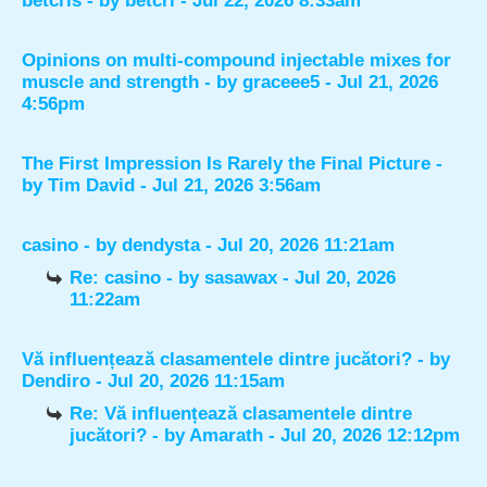
betcris
- by
betcri
- Jul 22, 2026 8:33am
Opinions on multi-compound injectable mixes for
muscle and strength
- by
graceee5
- Jul 21, 2026
4:56pm
The First Impression Is Rarely the Final Picture
-
by
Tim David
- Jul 21, 2026 3:56am
casino
- by
dendysta
- Jul 20, 2026 11:21am
Re: casino
- by
sasawax
- Jul 20, 2026
11:22am
Vă influențează clasamentele dintre jucători?
- by
Dendiro
- Jul 20, 2026 11:15am
Re: Vă influențează clasamentele dintre
jucători?
- by
Amarath
- Jul 20, 2026 12:12pm