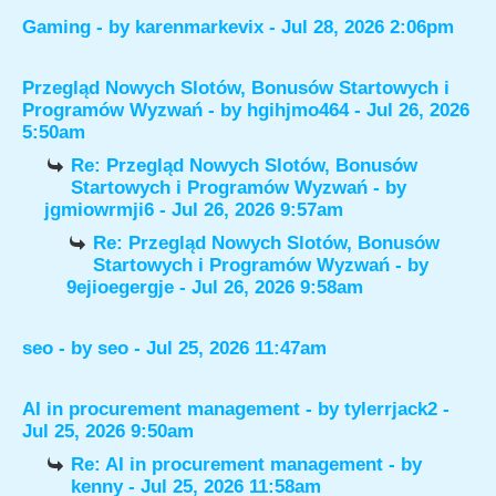
Gaming
- by
karenmarkevix
- Jul 28, 2026 2:06pm
Przegląd Nowych Slotów, Bonusów Startowych i
Programów Wyzwań
- by
hgihjmo464
- Jul 26, 2026
5:50am
Re: Przegląd Nowych Slotów, Bonusów
Startowych i Programów Wyzwań
- by
jgmiowrmji6
- Jul 26, 2026 9:57am
Re: Przegląd Nowych Slotów, Bonusów
Startowych i Programów Wyzwań
- by
9ejioegergje
- Jul 26, 2026 9:58am
seo
- by
seo
- Jul 25, 2026 11:47am
AI in procurement management
- by
tylerrjack2
-
Jul 25, 2026 9:50am
Re: AI in procurement management
- by
kenny
- Jul 25, 2026 11:58am