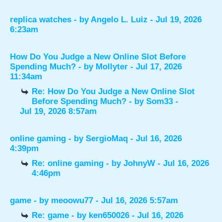
replica watches
- by
Angelo L. Luiz
- Jul 19, 2026
6:23am
How Do You Judge a New Online Slot Before
Spending Much?
- by
Mollyter
- Jul 17, 2026
11:34am
Re: How Do You Judge a New Online Slot
Before Spending Much?
- by
Som33
-
Jul 19, 2026 8:57am
online gaming
- by
SergioMaq
- Jul 16, 2026
4:39pm
Re: online gaming
- by
JohnyW
- Jul 16, 2026
4:46pm
game
- by
meoowu77
- Jul 16, 2026 5:57am
Re: game
- by
ken650026
- Jul 16, 2026