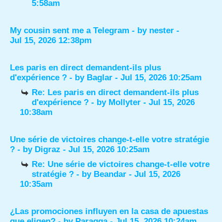
5:58am
My cousin sent me a Telegram
- by
nester
-
Jul 15, 2026 12:38pm
Les paris en direct demandent-ils plus
d'expérience ?
- by
Baglar
- Jul 15, 2026 10:25am
Re: Les paris en direct demandent-ils plus
d'expérience ?
- by
Mollyter
- Jul 15, 2026
10:38am
Une série de victoires change-t-elle votre stratégie
?
- by
Digraz
- Jul 15, 2026 10:25am
Re: Une série de victoires change-t-elle votre
stratégie ?
- by
Beandar
- Jul 15, 2026
10:35am
¿Las promociones influyen en la casa de apuestas
que eligen?
- by
Paragga
- Jul 15, 2026 10:24am