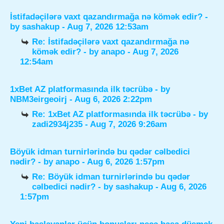
İstifadəçilərə vaxt qazandırmağa nə kömək edir?
-
by
sashakup
- Aug 7, 2026 12:53am
Re: İstifadəçilərə vaxt qazandırmağa nə
kömək edir?
- by
anapo
- Aug 7, 2026
12:54am
1xBet AZ platformasında ilk təcrübə
- by
NBM3eirgeoirj
- Aug 6, 2026 2:22pm
Re: 1xBet AZ platformasında ilk təcrübə
- by
zadi2934j235
- Aug 7, 2026 9:26am
Böyük idman turnirlərində bu qədər cəlbedici
nədir?
- by
anapo
- Aug 6, 2026 1:57pm
Re: Böyük idman turnirlərində bu qədər
cəlbedici nədir?
- by
sashakup
- Aug 6, 2026
1:57pm