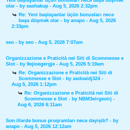
Yeni başlayanlar üçün bonusları necə başa düşmək
olar
- by
sashakup
- Aug 5, 2026 2:32pm
Re: Yeni başlayanlar üçün bonusları necə
başa düşmək olar
- by
anapo
- Aug 5, 2026
2:33pm
seo
- by
seo
- Aug 5, 2026 7:07am
Organizzazione e Praticità nei Siti di Scommesse e
Slot
- by
9ejioegergje
- Aug 5, 2026 5:19am
Re: Organizzazione e Praticità nei Siti di
Scommesse e Slot
- by
asdoaidj324
-
Aug 5, 2026 1:12pm
Re: Organizzazione e Praticità nei Siti di
Scommesse e Slot
- by
NBM3eirgeoirj
-
Aug 6, 2026 6:11am
Son illərdə bonus proqramları necə dəyişib?
- by
anapo
- Aug 5, 2026 12:12am