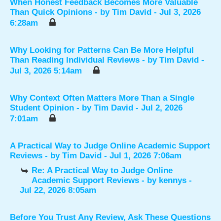
When Honest Feedback Becomes More Valuable
Than Quick Opinions
- by
Tim David
- Jul 3, 2026
6:28am
Why Looking for Patterns Can Be More Helpful
Than Reading Individual Reviews
- by
Tim David
-
Jul 3, 2026 5:14am
Why Context Often Matters More Than a Single
Student Opinion
- by
Tim David
- Jul 2, 2026
7:01am
A Practical Way to Judge Online Academic Support
Reviews
- by
Tim David
- Jul 1, 2026 7:06am
Re: A Practical Way to Judge Online
Academic Support Reviews
- by
kennys
-
Jul 22, 2026 8:05am
Before You Trust Any Review, Ask These Questions