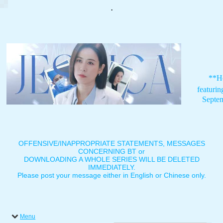
.
**H
featuri
Septe
OFFENSIVE/INAPPROPRIATE STATEMENTS, MESSAGES
CONCERNING BT or
DOWNLOADING A WHOLE SERIES WILL BE DELETED
IMMEDIATELY.
Please post your message either in English or Chinese only.
Menu