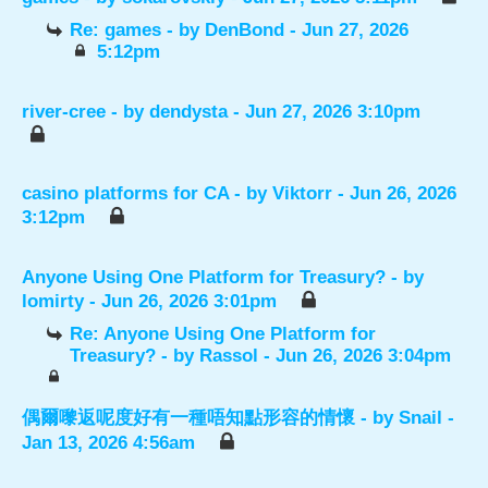
Re: games
- by
DenBond
- Jun 27, 2026
5:12pm
river-cree
- by
dendysta
- Jun 27, 2026 3:10pm
casino platforms for CA
- by
Viktorr
- Jun 26, 2026
3:12pm
Anyone Using One Platform for Treasury?
- by
lomirty
- Jun 26, 2026 3:01pm
Re: Anyone Using One Platform for
Treasury?
- by
Rassol
- Jun 26, 2026 3:04pm
偶爾嚟返呢度好有一種唔知點形容的情懷
- by
Snail
-
Jan 13, 2026 4:56am