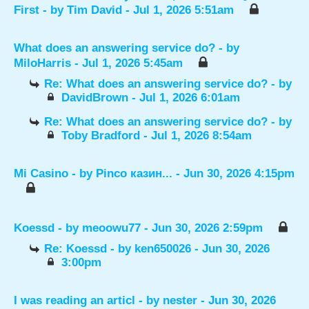
First
- by
Tim David
- Jul 1, 2026 5:51am
What does an answering service do?
- by
MiloHarris
- Jul 1, 2026 5:45am
Re: What does an answering service do?
- by
DavidBrown
- Jul 1, 2026 6:01am
Re: What does an answering service do?
- by
Toby Bradford
- Jul 1, 2026 8:54am
Mi Casino
- by
Pinco казин...
- Jun 30, 2026 4:15pm
Koessd
- by
meoowu77
- Jun 30, 2026 2:59pm
Re: Koessd
- by
ken650026
- Jun 30, 2026
3:00pm
I was reading an articl
- by
nester
- Jun 30, 2026