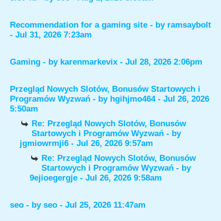
Recommendation for a gaming site
- by
ramsaybolt
- Jul 31, 2026 7:23am
Gaming
- by
karenmarkevix
- Jul 28, 2026 2:06pm
Przegląd Nowych Slotów, Bonusów Startowych i
Programów Wyzwań
- by
hgihjmo464
- Jul 26, 2026
5:50am
Re: Przegląd Nowych Slotów, Bonusów
Startowych i Programów Wyzwań
- by
jgmiowrmji6
- Jul 26, 2026 9:57am
Re: Przegląd Nowych Slotów, Bonusów
Startowych i Programów Wyzwań
- by
9ejioegergje
- Jul 26, 2026 9:58am
seo
- by
seo
- Jul 25, 2026 11:47am