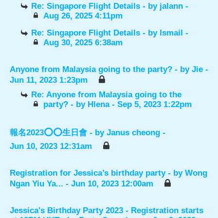
Re: Singapore Flight Details
- by
jalann
-
Aug 26, 2025 4:11pm
Re: Singapore Flight Details
- by
Ismail
-
Aug 30, 2025 6:38am
Anyone from Malaysia going to the party?
- by
Jie
-
Jun 11, 2023 1:23pm
Re: Anyone from Malaysia going to the
party?
- by
Hlena
- Sep 5, 2023 1:22pm
報名2023⭕️⭕️生日會
- by
Janus cheong
-
Jun 10, 2023 12:31am
Registration for Jessica’s birthday party
- by
Wong
Ngan Yiu Ya...
- Jun 10, 2023 12:00am
Jessica's Birthday Party 2023 - Registration starts