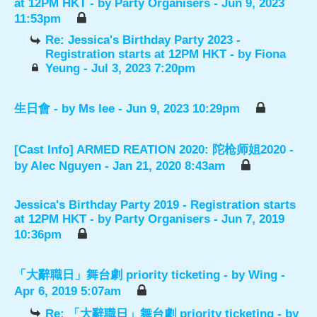
at 12PM HKT
- by
Party Organisers
- Jun 9, 2023
11:53pm
Re: Jessica's Birthday Party 2023 -
Registration starts at 12PM HKT
- by
Fiona
Yeung
- Jul 3, 2023 7:20pm
生日會
- by
Ms lee
- Jun 9, 2023 10:29pm
[Cast Info] ARMED REATION 2020: 陀枪师姐2020
-
by
Alec Nguyen
- Jan 21, 2020 8:43am
Jessica's Birthday Party 2019 - Registration starts
at 12PM HKT
- by
Party Organisers
- Jun 7, 2019
10:36pm
「大辭職日」舞台劇 priority ticketing
- by
Wing
-
Apr 6, 2019 5:07am
Re: 「大辭職日」舞台劇 priority ticketing
- by