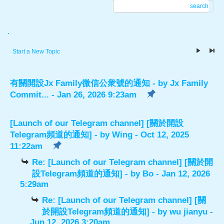
search
.
Start a New Topic
有關開設Jx Family微信公衆號的通知
- by
Jx Family
Commit...
- Jan 26, 2026 9:23am
[Launch of our Telegram channel] [關於開設
Telegram頻道的通知]
- by
Wing
- Oct 12, 2025
11:22am
Re: [Launch of our Telegram channel] [關於開
設Telegram頻道的通知]
- by
Bo
- Jan 12, 2026
5:29am
Re: [Launch of our Telegram channel] [關
於開設Telegram頻道的通知]
- by
wu jianyu
-
Jun 12, 2026 3:20am