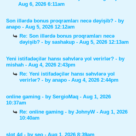
Aug 6, 2026 6:11am
Son illərdə bonus proqramları necə dəyişib?
- by
anapo
- Aug 5, 2026 12:12am
Re: Son illərdə bonus proqramları necə
dəyişib?
- by
sashakup
- Aug 5, 2026 12:13am
Yeni istifadəçilər hansı səhvlərə yol verirlər?
- by
mishah
- Aug 4, 2026 2:43pm
Re: Yeni istifadəçilər hansı səhvlərə yol
verirlər?
- by
anapo
- Aug 4, 2026 2:44pm
online gaming
- by
SergioMaq
- Aug 1, 2026
10:37am
Re: online gaming
- by
JohnyW
- Aug 1, 2026
10:40am
slot 4d
- by
seo
- Aug 1, 2026 8:39am