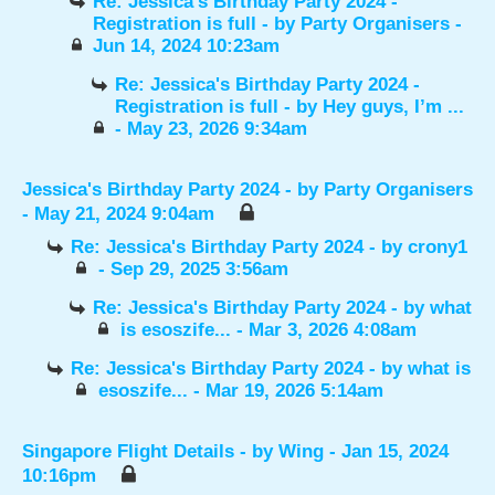
Re: Jessica's Birthday Party 2024 -
Registration is full
- by
Party Organisers
-
Jun 14, 2024 10:23am
Re: Jessica's Birthday Party 2024 -
Registration is full
- by
Hey guys, I’m ...
- May 23, 2026 9:34am
Jessica's Birthday Party 2024
- by
Party Organisers
- May 21, 2024 9:04am
Re: Jessica's Birthday Party 2024
- by
crony1
- Sep 29, 2025 3:56am
Re: Jessica's Birthday Party 2024
- by
what
is esoszife...
- Mar 3, 2026 4:08am
Re: Jessica's Birthday Party 2024
- by
what is
esoszife...
- Mar 19, 2026 5:14am
Singapore Flight Details
- by
Wing
- Jan 15, 2024
10:16pm