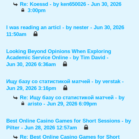
Re: Koessd
- by
ken650026
- Jun 30, 2026
3:00pm
I was reading an articl
- by
nester
- Jun 30, 2026
11:50am
Looking Beyond Opinions When Exploring
Academic Service Online
- by
Tim David
-
Jun 30, 2026 6:36am
Ищу базу со статистикой матчей
- by
verstak
-
Jun 29, 2026 3:16pm
Re: Ищу базу со статистикой матчей
- by
aristo
- Jun 29, 2026 6:09pm
Best Online Casino Games for Short Sessions
- by
Pilter
- Jun 28, 2026 12:57am
Re: Best Online Casino Games for Short