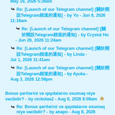
May 19, 2026 5:26am
Re: [Launch of our Telegram channel] [關於開
設Telegram頻道的通知]
- by
Yo
- Jun 8, 2026
11:16am
Re: [Launch of our Telegram channel] [關
於開設Telegram頻道的通知]
- by
Crystal Ho
- Jun 26, 2026 11:24am
Re: [Launch of our Telegram channel] [關於開
設Telegram頻道的通知]
- by
Linda
-
Jul 1, 2026 11:41am
Re: [Launch of our Telegram channel] [關於開
設Telegram頻道的通知]
- by
Ayuka
-
Aug 3, 2026 12:56pm
Bonus şərtlərini və qaydalarını oxumaq niyə
vacibdir?
- by
nickolas2
- Aug 8, 2026 8:09am
Re: Bonus şərtlərini və qaydalarını oxumaq
niyə vacibdir?
- by
anapo
- Aug 8, 2026