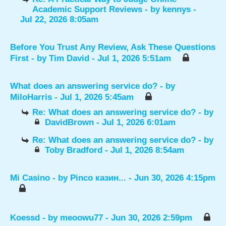
Academic Support Reviews
- by
kennys
-
Jul 22, 2026 8:05am
Before You Trust Any Review, Ask These Questions
First
- by
Tim David
- Jul 1, 2026 5:51am
What does an answering service do?
- by
MiloHarris
- Jul 1, 2026 5:45am
Re: What does an answering service do?
- by
DavidBrown
- Jul 1, 2026 6:01am
Re: What does an answering service do?
- by
Toby Bradford
- Jul 1, 2026 8:54am
Mi Casino
- by
Pinco казин...
- Jun 30, 2026 4:15pm
Koessd
- by
meoowu77
- Jun 30, 2026 2:59pm