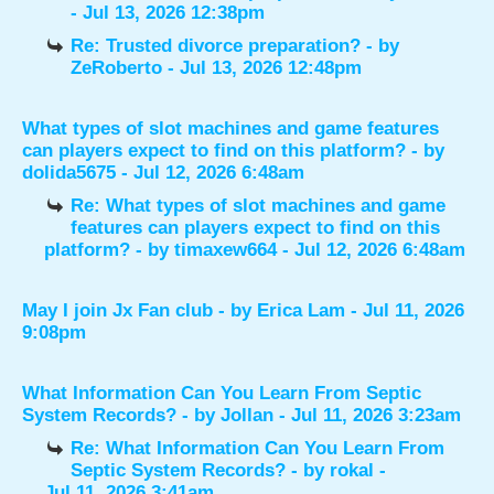
- Jul 13, 2026 12:38pm
Re: Trusted divorce preparation?
- by
ZeRoberto
- Jul 13, 2026 12:48pm
What types of slot machines and game features
can players expect to find on this platform?
- by
dolida5675
- Jul 12, 2026 6:48am
Re: What types of slot machines and game
features can players expect to find on this
platform?
- by
timaxew664
- Jul 12, 2026 6:48am
May I join Jx Fan club
- by
Erica Lam
- Jul 11, 2026
9:08pm
What Information Can You Learn From Septic
System Records?
- by
Jollan
- Jul 11, 2026 3:23am
Re: What Information Can You Learn From
Septic System Records?
- by
rokal
-
Jul 11, 2026 3:41am