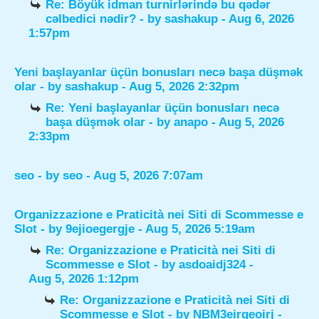
Re: Böyük idman turnirlərində bu qədər
cəlbedici nədir?
- by
sashakup
- Aug 6, 2026
1:57pm
Yeni başlayanlar üçün bonusları necə başa düşmək
olar
- by
sashakup
- Aug 5, 2026 2:32pm
Re: Yeni başlayanlar üçün bonusları necə
başa düşmək olar
- by
anapo
- Aug 5, 2026
2:33pm
seo
- by
seo
- Aug 5, 2026 7:07am
Organizzazione e Praticità nei Siti di Scommesse e
Slot
- by
9ejioegergje
- Aug 5, 2026 5:19am
Re: Organizzazione e Praticità nei Siti di
Scommesse e Slot
- by
asdoaidj324
-
Aug 5, 2026 1:12pm
Re: Organizzazione e Praticità nei Siti di
Scommesse e Slot
- by
NBM3eirgeoirj
-