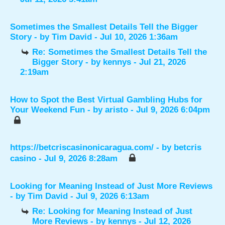
Sometimes the Smallest Details Tell the Bigger
Story
- by
Tim David
- Jul 10, 2026 1:36am
Re: Sometimes the Smallest Details Tell the
Bigger Story
- by
kennys
- Jul 21, 2026
2:19am
How to Spot the Best Virtual Gambling Hubs for
Your Weekend Fun
- by
aristo
- Jul 9, 2026 6:04pm
https://betcriscasinonicaragua.com/
- by
betcris
casino
- Jul 9, 2026 8:28am
Looking for Meaning Instead of Just More Reviews
- by
Tim David
- Jul 9, 2026 6:13am
Re: Looking for Meaning Instead of Just
More Reviews
- by
kennys
- Jul 12, 2026