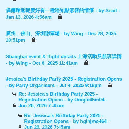
偶爾嚟返呢度好有一種唔知點形容的情懷
- by
Snail
-
Jan 13, 2026 4:56am
廣州、佛山、深圳謝票場
- by
Wing
- Dec 28, 2025
10:51pm
Shanghai event & flight details 上海活動及航班詳情
- by
Wing
- Oct 6, 2025 11:41am
Jessica's Birthday Party 2025 - Registration Opens
- by
Party Organisers
- Jul 4, 2025 9:18pm
Re: Jessica's Birthday Party 2025 -
Registration Opens
- by
Omgio45m04
-
Jun 26, 2026 7:45am
Re: Jessica's Birthday Party 2025 -
Registration Opens
- by
hgihjmo464
-
Jun 26, 2026 7:45am