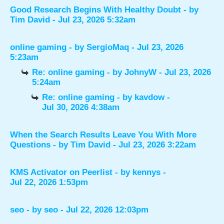
Good Research Begins With Healthy Doubt
- by
Tim David
- Jul 23, 2026 5:32am
online gaming
- by
SergioMaq
- Jul 23, 2026
5:23am
Re: online gaming
- by
JohnyW
- Jul 23, 2026
5:24am
Re: online gaming
- by
kavdow
-
Jul 30, 2026 4:38am
When the Search Results Leave You With More
Questions
- by
Tim David
- Jul 23, 2026 3:22am
KMS Activator on Peerlist
- by
kennys
-
Jul 22, 2026 1:53pm
seo
- by
seo
- Jul 22, 2026 12:03pm