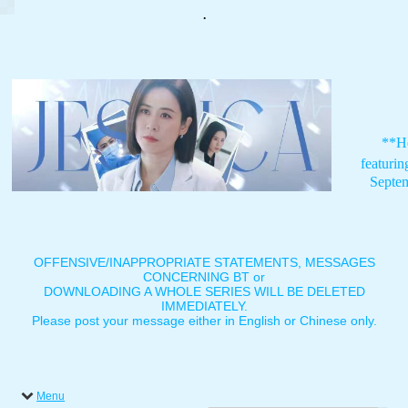
.
**H
featuri
Septe
OFFENSIVE/INAPPROPRIATE STATEMENTS, MESSAGES
CONCERNING BT or
DOWNLOADING A WHOLE SERIES WILL BE DELETED
IMMEDIATELY.
Please post your message either in English or Chinese only.
Menu