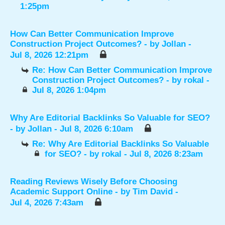
1:25pm
How Can Better Communication Improve
Construction Project Outcomes?
- by
Jollan
-
Jul 8, 2026 12:21pm
Re: How Can Better Communication Improve
Construction Project Outcomes?
- by
rokal
-
Jul 8, 2026 1:04pm
Why Are Editorial Backlinks So Valuable for SEO?
- by
Jollan
- Jul 8, 2026 6:10am
Re: Why Are Editorial Backlinks So Valuable
for SEO?
- by
rokal
- Jul 8, 2026 8:23am
Reading Reviews Wisely Before Choosing
Academic Support Online
- by
Tim David
-
Jul 4, 2026 7:43am