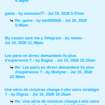
4:46pm
game
- by
meoowu77
- Jul 16, 2026 5:57am
Re: game
- by
ken650026
- Jul 16, 2026
5:58am
My cousin sent me a Telegram
- by
nester
-
Jul 15, 2026 12:38pm
Les paris en direct demandent-ils plus
d'expérience ?
- by
Baglar
- Jul 15, 2026 10:25am
Re: Les paris en direct demandent-ils plus
d'expérience ?
- by
Mollyter
- Jul 15, 2026
10:38am
Une série de victoires change-t-elle votre stratégie
?
- by
Digraz
- Jul 15, 2026 10:25am
Re: Une série de victoires change-t-elle votre