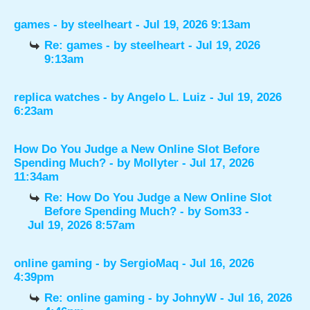
games
- by
steelheart
- Jul 19, 2026 9:13am
Re: games
- by
steelheart
- Jul 19, 2026
9:13am
replica watches
- by
Angelo L. Luiz
- Jul 19, 2026
6:23am
How Do You Judge a New Online Slot Before
Spending Much?
- by
Mollyter
- Jul 17, 2026
11:34am
Re: How Do You Judge a New Online Slot
Before Spending Much?
- by
Som33
-
Jul 19, 2026 8:57am
online gaming
- by
SergioMaq
- Jul 16, 2026
4:39pm
Re: online gaming
- by
JohnyW
- Jul 16, 2026