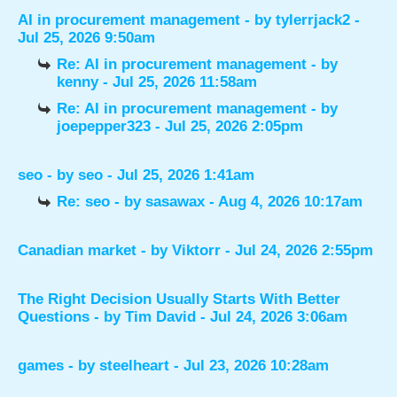
AI in procurement management
- by
tylerrjack2
-
Jul 25, 2026 9:50am
Re: AI in procurement management
- by
kenny
- Jul 25, 2026 11:58am
Re: AI in procurement management
- by
joepepper323
- Jul 25, 2026 2:05pm
seo
- by
seo
- Jul 25, 2026 1:41am
Re: seo
- by
sasawax
- Aug 4, 2026 10:17am
Canadian market
- by
Viktorr
- Jul 24, 2026 2:55pm
The Right Decision Usually Starts With Better
Questions
- by
Tim David
- Jul 24, 2026 3:06am
games
- by
steelheart
- Jul 23, 2026 10:28am