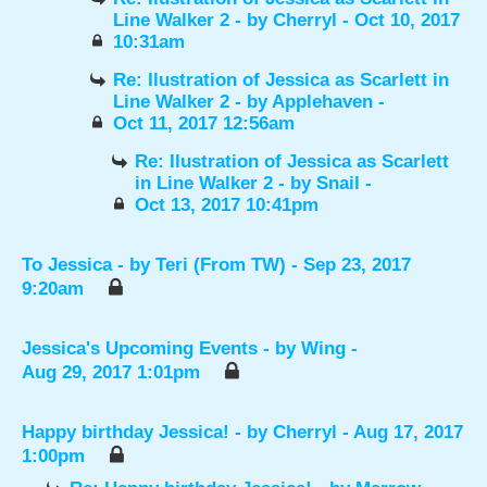
Line Walker 2
- by
Cherryl
- Oct 10, 2017
10:31am
Re: Ilustration of Jessica as Scarlett in
Line Walker 2
- by
Applehaven
-
Oct 11, 2017 12:56am
Re: Ilustration of Jessica as Scarlett
in Line Walker 2
- by
Snail
-
Oct 13, 2017 10:41pm
To Jessica
- by
Teri (From TW)
- Sep 23, 2017
9:20am
Jessica's Upcoming Events
- by
Wing
-
Aug 29, 2017 1:01pm
Happy birthday Jessica!
- by
Cherryl
- Aug 17, 2017
1:00pm