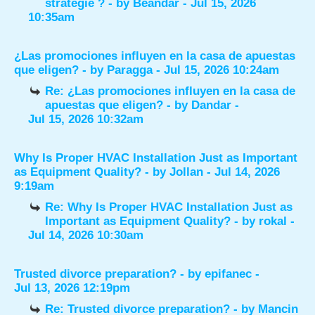
stratégie ?
- by
Beandar
- Jul 15, 2026
10:35am
¿Las promociones influyen en la casa de apuestas
que eligen?
- by
Paragga
- Jul 15, 2026 10:24am
Re: ¿Las promociones influyen en la casa de
apuestas que eligen?
- by
Dandar
-
Jul 15, 2026 10:32am
Why Is Proper HVAC Installation Just as Important
as Equipment Quality?
- by
Jollan
- Jul 14, 2026
9:19am
Re: Why Is Proper HVAC Installation Just as
Important as Equipment Quality?
- by
rokal
-
Jul 14, 2026 10:30am
Trusted divorce preparation?
- by
epifanec
-
Jul 13, 2026 12:19pm
Re: Trusted divorce preparation?
- by
Mancin