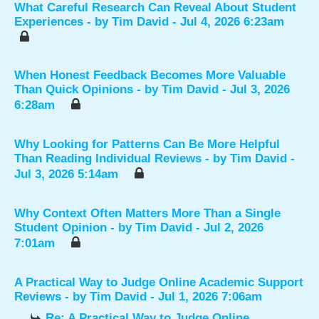
What Careful Research Can Reveal About Student
Experiences
- by
Tim David
- Jul 4, 2026 6:23am
When Honest Feedback Becomes More Valuable
Than Quick Opinions
- by
Tim David
- Jul 3, 2026
6:28am
Why Looking for Patterns Can Be More Helpful
Than Reading Individual Reviews
- by
Tim David
-
Jul 3, 2026 5:14am
Why Context Often Matters More Than a Single
Student Opinion
- by
Tim David
- Jul 2, 2026
7:01am
A Practical Way to Judge Online Academic Support
Reviews
- by
Tim David
- Jul 1, 2026 7:06am
Re: A Practical Way to Judge Online