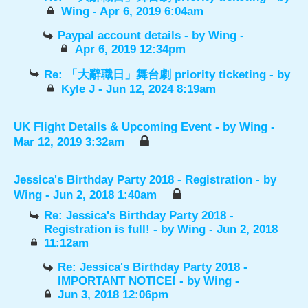
Wing
- Apr 6, 2019 6:04am
Paypal account details
- by
Wing
-
Apr 6, 2019 12:34pm
Re: 「大辭職日」舞台劇 priority ticketing
- by
Kyle J
- Jun 12, 2024 8:19am
UK Flight Details & Upcoming Event
- by
Wing
-
Mar 12, 2019 3:32am
Jessica's Birthday Party 2018 - Registration
- by
Wing
- Jun 2, 2018 1:40am
Re: Jessica's Birthday Party 2018 -
Registration is full!
- by
Wing
- Jun 2, 2018
11:12am
Re: Jessica's Birthday Party 2018 -
IMPORTANT NOTICE!
- by
Wing
-
Jun 3, 2018 12:06pm