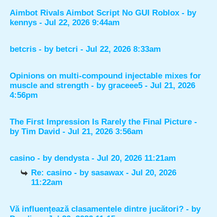
Aimbot Rivals Aimbot Script No GUI Roblox
- by
kennys
- Jul 22, 2026 9:44am
betcris
- by
betcri
- Jul 22, 2026 8:33am
Opinions on multi-compound injectable mixes for
muscle and strength
- by
graceee5
- Jul 21, 2026
4:56pm
The First Impression Is Rarely the Final Picture
-
by
Tim David
- Jul 21, 2026 3:56am
casino
- by
dendysta
- Jul 20, 2026 11:21am
Re: casino
- by
sasawax
- Jul 20, 2026
11:22am
Vă influențează clasamentele dintre jucători?
- by