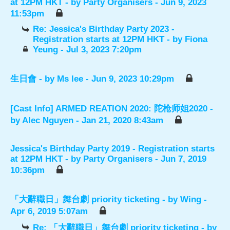
at 12PM HKT
- by
Party Organisers
- Jun 9, 2023
11:53pm
Re: Jessica's Birthday Party 2023 -
Registration starts at 12PM HKT
- by
Fiona
Yeung
- Jul 3, 2023 7:20pm
生日會
- by
Ms lee
- Jun 9, 2023 10:29pm
[Cast Info] ARMED REATION 2020: 陀枪师姐2020
-
by
Alec Nguyen
- Jan 21, 2020 8:43am
Jessica's Birthday Party 2019 - Registration starts
at 12PM HKT
- by
Party Organisers
- Jun 7, 2019
10:36pm
「大辭職日」舞台劇 priority ticketing
- by
Wing
-
Apr 6, 2019 5:07am
Re: 「大辭職日」舞台劇 priority ticketing
- by