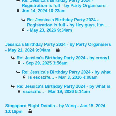
Re: Jessica's Birthday Party 2024 -
Registration is full
- by
Party Organisers
-
Jun 14, 2024 10:23am
Re: Jessica's Birthday Party 2024 -
Registration is full
- by
Hey guys, I’m ...
- May 23, 2026 9:34am
Jessica's Birthday Party 2024
- by
Party Organisers
- May 21, 2024 9:04am
Re: Jessica's Birthday Party 2024
- by
crony1
- Sep 29, 2025 3:56am
Re: Jessica's Birthday Party 2024
- by
what
is esoszife...
- Mar 3, 2026 4:08am
Re: Jessica's Birthday Party 2024
- by
what is
esoszife...
- Mar 19, 2026 5:14am
Singapore Flight Details
- by
Wing
- Jan 15, 2024
10:16pm