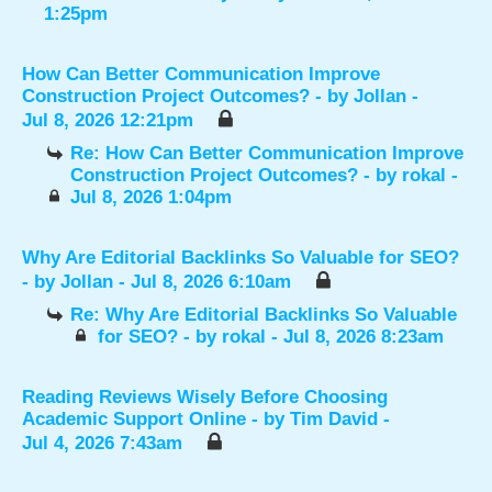
1:25pm
How Can Better Communication Improve
Construction Project Outcomes?
- by
Jollan
-
Jul 8, 2026 12:21pm
Re: How Can Better Communication Improve
Construction Project Outcomes?
- by
rokal
-
Jul 8, 2026 1:04pm
Why Are Editorial Backlinks So Valuable for SEO?
- by
Jollan
- Jul 8, 2026 6:10am
Re: Why Are Editorial Backlinks So Valuable
for SEO?
- by
rokal
- Jul 8, 2026 8:23am
Reading Reviews Wisely Before Choosing
Academic Support Online
- by
Tim David
-
Jul 4, 2026 7:43am