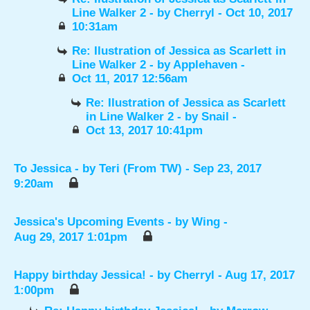
Line Walker 2
- by
Cherryl
- Oct 10, 2017
10:31am
Re: Ilustration of Jessica as Scarlett in
Line Walker 2
- by
Applehaven
-
Oct 11, 2017 12:56am
Re: Ilustration of Jessica as Scarlett
in Line Walker 2
- by
Snail
-
Oct 13, 2017 10:41pm
To Jessica
- by
Teri (From TW)
- Sep 23, 2017
9:20am
Jessica's Upcoming Events
- by
Wing
-
Aug 29, 2017 1:01pm
Happy birthday Jessica!
- by
Cherryl
- Aug 17, 2017
1:00pm