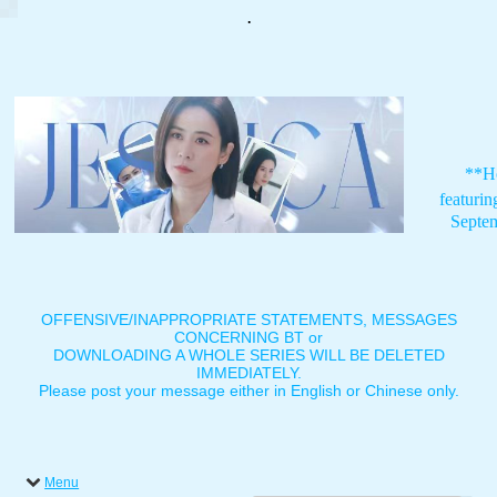
.
**H
featuri
Septe
OFFENSIVE/INAPPROPRIATE STATEMENTS, MESSAGES
CONCERNING BT or
DOWNLOADING A WHOLE SERIES WILL BE DELETED
IMMEDIATELY.
Please post your message either in English or Chinese only.
Menu