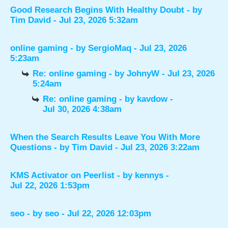
Good Research Begins With Healthy Doubt
- by
Tim David
- Jul 23, 2026 5:32am
online gaming
- by
SergioMaq
- Jul 23, 2026
5:23am
Re: online gaming
- by
JohnyW
- Jul 23, 2026
5:24am
Re: online gaming
- by
kavdow
-
Jul 30, 2026 4:38am
When the Search Results Leave You With More
Questions
- by
Tim David
- Jul 23, 2026 3:22am
KMS Activator on Peerlist
- by
kennys
-
Jul 22, 2026 1:53pm
seo
- by
seo
- Jul 22, 2026 12:03pm