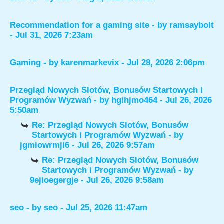
Recommendation for a gaming site
- by
ramsaybolt
- Jul 31, 2026 7:23am
Gaming
- by
karenmarkevix
- Jul 28, 2026 2:06pm
Przegląd Nowych Slotów, Bonusów Startowych i
Programów Wyzwań
- by
hgihjmo464
- Jul 26, 2026
5:50am
Re: Przegląd Nowych Slotów, Bonusów
Startowych i Programów Wyzwań
- by
jgmiowrmji6
- Jul 26, 2026 9:57am
Re: Przegląd Nowych Slotów, Bonusów
Startowych i Programów Wyzwań
- by
9ejioegergje
- Jul 26, 2026 9:58am
seo
- by
seo
- Jul 25, 2026 11:47am