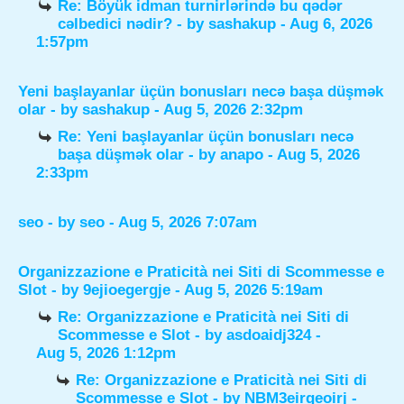
Re: Böyük idman turnirlərində bu qədər
cəlbedici nədir?
- by
sashakup
- Aug 6, 2026
1:57pm
Yeni başlayanlar üçün bonusları necə başa düşmək
olar
- by
sashakup
- Aug 5, 2026 2:32pm
Re: Yeni başlayanlar üçün bonusları necə
başa düşmək olar
- by
anapo
- Aug 5, 2026
2:33pm
seo
- by
seo
- Aug 5, 2026 7:07am
Organizzazione e Praticità nei Siti di Scommesse e
Slot
- by
9ejioegergje
- Aug 5, 2026 5:19am
Re: Organizzazione e Praticità nei Siti di
Scommesse e Slot
- by
asdoaidj324
-
Aug 5, 2026 1:12pm
Re: Organizzazione e Praticità nei Siti di
Scommesse e Slot
- by
NBM3eirgeoirj
-