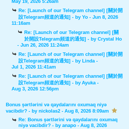
May 19, 2026 5:26am
Re: [Launch of our Telegram channel] [關於開
設Telegram頻道的通知]
- by
Yo
- Jun 8, 2026
11:16am
Re: [Launch of our Telegram channel] [關
於開設Telegram頻道的通知]
- by
Crystal Ho
- Jun 26, 2026 11:24am
Re: [Launch of our Telegram channel] [關於開
設Telegram頻道的通知]
- by
Linda
-
Jul 1, 2026 11:41am
Re: [Launch of our Telegram channel] [關於開
設Telegram頻道的通知]
- by
Ayuka
-
Aug 3, 2026 12:56pm
Bonus şərtlərini və qaydalarını oxumaq niyə
vacibdir?
- by
nickolas2
- Aug 8, 2026 8:09am
Re: Bonus şərtlərini və qaydalarını oxumaq
niyə vacibdir?
- by
anapo
- Aug 8, 2026