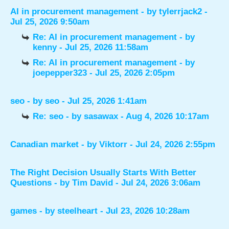
AI in procurement management
- by
tylerrjack2
-
Jul 25, 2026 9:50am
Re: AI in procurement management
- by
kenny
- Jul 25, 2026 11:58am
Re: AI in procurement management
- by
joepepper323
- Jul 25, 2026 2:05pm
seo
- by
seo
- Jul 25, 2026 1:41am
Re: seo
- by
sasawax
- Aug 4, 2026 10:17am
Canadian market
- by
Viktorr
- Jul 24, 2026 2:55pm
The Right Decision Usually Starts With Better
Questions
- by
Tim David
- Jul 24, 2026 3:06am
games
- by
steelheart
- Jul 23, 2026 10:28am