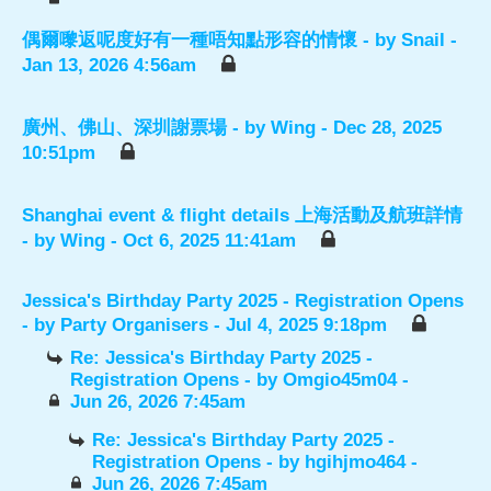
偶爾嚟返呢度好有一種唔知點形容的情懷
- by
Snail
-
Jan 13, 2026 4:56am
廣州、佛山、深圳謝票場
- by
Wing
- Dec 28, 2025
10:51pm
Shanghai event & flight details 上海活動及航班詳情
- by
Wing
- Oct 6, 2025 11:41am
Jessica's Birthday Party 2025 - Registration Opens
- by
Party Organisers
- Jul 4, 2025 9:18pm
Re: Jessica's Birthday Party 2025 -
Registration Opens
- by
Omgio45m04
-
Jun 26, 2026 7:45am
Re: Jessica's Birthday Party 2025 -
Registration Opens
- by
hgihjmo464
-
Jun 26, 2026 7:45am