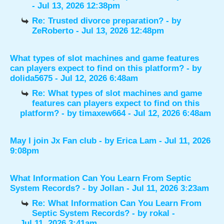
- Jul 13, 2026 12:38pm
Re: Trusted divorce preparation?
- by
ZeRoberto
- Jul 13, 2026 12:48pm
What types of slot machines and game features
can players expect to find on this platform?
- by
dolida5675
- Jul 12, 2026 6:48am
Re: What types of slot machines and game
features can players expect to find on this
platform?
- by
timaxew664
- Jul 12, 2026 6:48am
May I join Jx Fan club
- by
Erica Lam
- Jul 11, 2026
9:08pm
What Information Can You Learn From Septic
System Records?
- by
Jollan
- Jul 11, 2026 3:23am
Re: What Information Can You Learn From
Septic System Records?
- by
rokal
-
Jul 11, 2026 3:41am