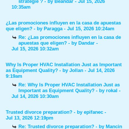
stratégie ?
- by
Beandar
- Jul 15, 2026
10:35am
¿Las promociones influyen en la casa de apuestas
que eligen?
- by
Paragga
- Jul 15, 2026 10:24am
Re: ¿Las promociones influyen en la casa de
apuestas que eligen?
- by
Dandar
-
Jul 15, 2026 10:32am
Why Is Proper HVAC Installation Just as Important
as Equipment Quality?
- by
Jollan
- Jul 14, 2026
9:19am
Re: Why Is Proper HVAC Installation Just as
Important as Equipment Quality?
- by
rokal
-
Jul 14, 2026 10:30am
Trusted divorce preparation?
- by
epifanec
-
Jul 13, 2026 12:19pm
Re: Trusted divorce preparation?
- by
Mancin