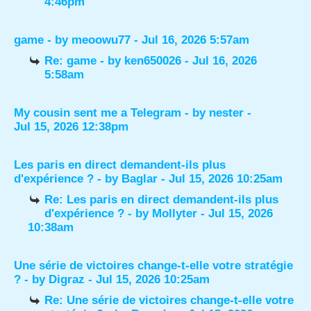
4:46pm
game
- by
meoowu77
- Jul 16, 2026 5:57am
Re: game
- by
ken650026
- Jul 16, 2026
5:58am
My cousin sent me a Telegram
- by
nester
-
Jul 15, 2026 12:38pm
Les paris en direct demandent-ils plus
d'expérience ?
- by
Baglar
- Jul 15, 2026 10:25am
Re: Les paris en direct demandent-ils plus
d'expérience ?
- by
Mollyter
- Jul 15, 2026
10:38am
Une série de victoires change-t-elle votre stratégie
?
- by
Digraz
- Jul 15, 2026 10:25am
Re: Une série de victoires change-t-elle votre