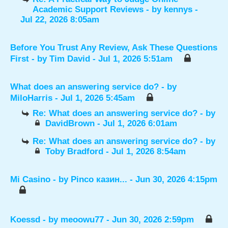
Academic Support Reviews
- by
kennys
-
Jul 22, 2026 8:05am
Before You Trust Any Review, Ask These Questions
First
- by
Tim David
- Jul 1, 2026 5:51am
What does an answering service do?
- by
MiloHarris
- Jul 1, 2026 5:45am
Re: What does an answering service do?
- by
DavidBrown
- Jul 1, 2026 6:01am
Re: What does an answering service do?
- by
Toby Bradford
- Jul 1, 2026 8:54am
Mi Casino
- by
Pinco казин...
- Jun 30, 2026 4:15pm
Koessd
- by
meoowu77
- Jun 30, 2026 2:59pm