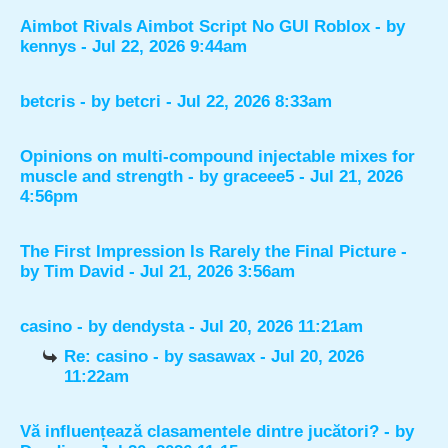
Aimbot Rivals Aimbot Script No GUI Roblox
- by
kennys
- Jul 22, 2026 9:44am
betcris
- by
betcri
- Jul 22, 2026 8:33am
Opinions on multi-compound injectable mixes for
muscle and strength
- by
graceee5
- Jul 21, 2026
4:56pm
The First Impression Is Rarely the Final Picture
-
by
Tim David
- Jul 21, 2026 3:56am
casino
- by
dendysta
- Jul 20, 2026 11:21am
Re: casino
- by
sasawax
- Jul 20, 2026
11:22am
Vă influențează clasamentele dintre jucători?
- by