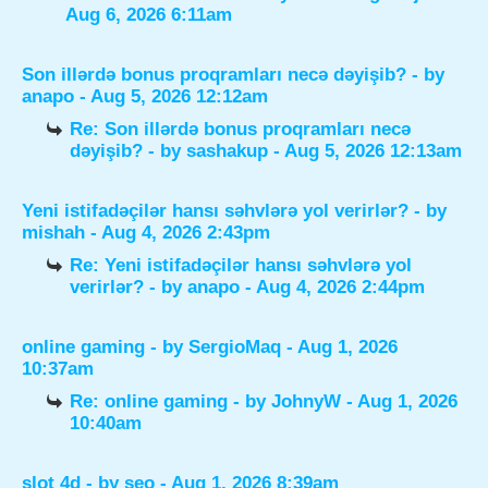
Aug 6, 2026 6:11am
Son illərdə bonus proqramları necə dəyişib?
- by
anapo
- Aug 5, 2026 12:12am
Re: Son illərdə bonus proqramları necə
dəyişib?
- by
sashakup
- Aug 5, 2026 12:13am
Yeni istifadəçilər hansı səhvlərə yol verirlər?
- by
mishah
- Aug 4, 2026 2:43pm
Re: Yeni istifadəçilər hansı səhvlərə yol
verirlər?
- by
anapo
- Aug 4, 2026 2:44pm
online gaming
- by
SergioMaq
- Aug 1, 2026
10:37am
Re: online gaming
- by
JohnyW
- Aug 1, 2026
10:40am
slot 4d
- by
seo
- Aug 1, 2026 8:39am