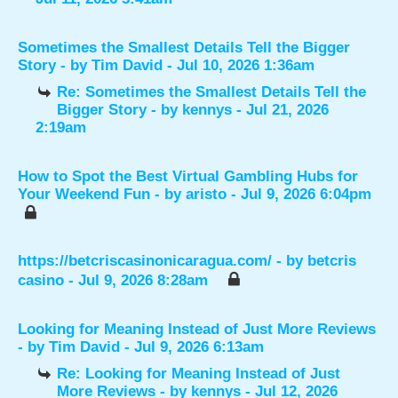
Sometimes the Smallest Details Tell the Bigger
Story
- by
Tim David
- Jul 10, 2026 1:36am
Re: Sometimes the Smallest Details Tell the
Bigger Story
- by
kennys
- Jul 21, 2026
2:19am
How to Spot the Best Virtual Gambling Hubs for
Your Weekend Fun
- by
aristo
- Jul 9, 2026 6:04pm
https://betcriscasinonicaragua.com/
- by
betcris
casino
- Jul 9, 2026 8:28am
Looking for Meaning Instead of Just More Reviews
- by
Tim David
- Jul 9, 2026 6:13am
Re: Looking for Meaning Instead of Just
More Reviews
- by
kennys
- Jul 12, 2026