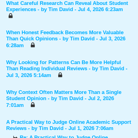
What Careful Research Can Reveal About Student
Experiences
- by
Tim David
- Jul 4, 2026 6:23am
When Honest Feedback Becomes More Valuable
Than Quick Opinions
- by
Tim David
- Jul 3, 2026
6:28am
Why Looking for Patterns Can Be More Helpful
Than Reading Individual Reviews
- by
Tim David
-
Jul 3, 2026 5:14am
Why Context Often Matters More Than a Single
Student Opinion
- by
Tim David
- Jul 2, 2026
7:01am
A Practical Way to Judge Online Academic Support
Reviews
- by
Tim David
- Jul 1, 2026 7:06am
Re: A Practical Way to Judge Online