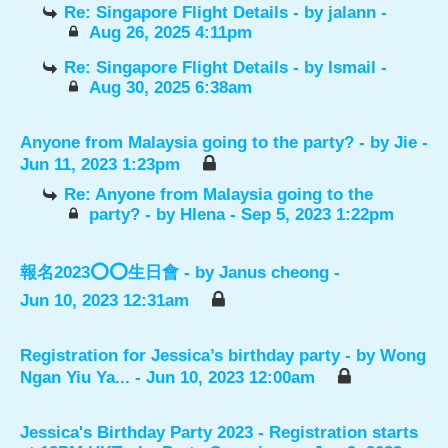
Re: Singapore Flight Details
- by
jalann
-
Aug 26, 2025 4:11pm
Re: Singapore Flight Details
- by
Ismail
-
Aug 30, 2025 6:38am
Anyone from Malaysia going to the party?
- by
Jie
-
Jun 11, 2023 1:23pm
Re: Anyone from Malaysia going to the
party?
- by
Hlena
- Sep 5, 2023 1:22pm
報名2023⭕️⭕️生日會
- by
Janus cheong
-
Jun 10, 2023 12:31am
Registration for Jessica’s birthday party
- by
Wong
Ngan Yiu Ya...
- Jun 10, 2023 12:00am
Jessica's Birthday Party 2023 - Registration starts