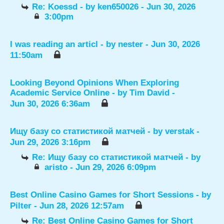
Re: Koessd
- by
ken650026
- Jun 30, 2026
3:00pm
I was reading an articl
- by
nester
- Jun 30, 2026
11:50am
Looking Beyond Opinions When Exploring
Academic Service Online
- by
Tim David
-
Jun 30, 2026 6:36am
Ищу базу со статистикой матчей
- by
verstak
-
Jun 29, 2026 3:16pm
Re: Ищу базу со статистикой матчей
- by
aristo
- Jun 29, 2026 6:09pm
Best Online Casino Games for Short Sessions
- by
Pilter
- Jun 28, 2026 12:57am
Re: Best Online Casino Games for Short