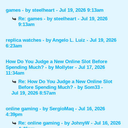
games
- by
steelheart
- Jul 19, 2026 9:13am
Re: games
- by
steelheart
- Jul 19, 2026
9:13am
replica watches
- by
Angelo L. Luiz
- Jul 19, 2026
6:23am
How Do You Judge a New Online Slot Before
Spending Much?
- by
Mollyter
- Jul 17, 2026
11:34am
Re: How Do You Judge a New Online Slot
Before Spending Much?
- by
Som33
-
Jul 19, 2026 8:57am
online gaming
- by
SergioMaq
- Jul 16, 2026
4:39pm
Re: online gaming
- by
JohnyW
- Jul 16, 2026