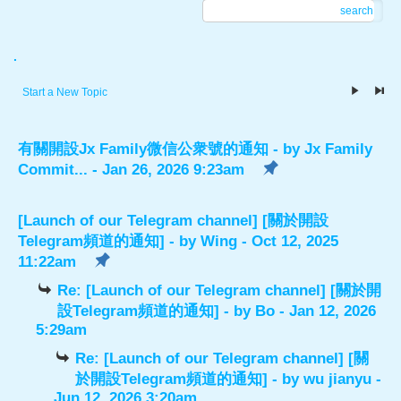
search
.
Start a New Topic
有關開設Jx Family微信公衆號的通知
- by
Jx Family
Commit...
- Jan 26, 2026 9:23am
[Launch of our Telegram channel] [關於開設
Telegram頻道的通知]
- by
Wing
- Oct 12, 2025
11:22am
Re: [Launch of our Telegram channel] [關於開
設Telegram頻道的通知]
- by
Bo
- Jan 12, 2026
5:29am
Re: [Launch of our Telegram channel] [關
於開設Telegram頻道的通知]
- by
wu jianyu
-
Jun 12, 2026 3:20am