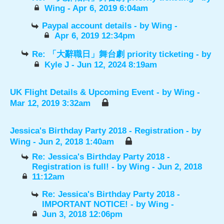
Wing
- Apr 6, 2019 6:04am
Paypal account details
- by
Wing
-
Apr 6, 2019 12:34pm
Re: 「大辭職日」舞台劇 priority ticketing
- by
Kyle J
- Jun 12, 2024 8:19am
UK Flight Details & Upcoming Event
- by
Wing
-
Mar 12, 2019 3:32am
Jessica's Birthday Party 2018 - Registration
- by
Wing
- Jun 2, 2018 1:40am
Re: Jessica's Birthday Party 2018 -
Registration is full!
- by
Wing
- Jun 2, 2018
11:12am
Re: Jessica's Birthday Party 2018 -
IMPORTANT NOTICE!
- by
Wing
-
Jun 3, 2018 12:06pm