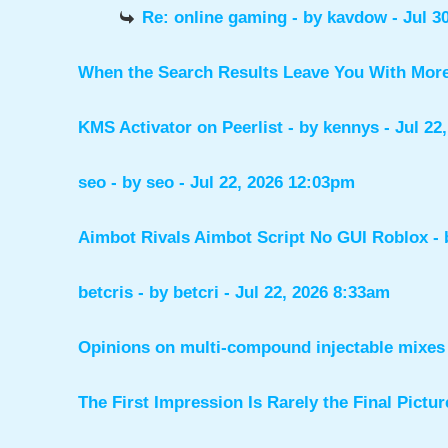
Re: online gaming
- by
kavdow
- Jul 3
When the Search Results Leave You With Mor
KMS Activator on Peerlist
- by
kennys
- Jul 22
seo
- by
seo
- Jul 22, 2026 12:03pm
Aimbot Rivals Aimbot Script No GUI Roblox
-
betcris
- by
betcri
- Jul 22, 2026 8:33am
Opinions on multi-compound injectable mixes 
The First Impression Is Rarely the Final Pictur