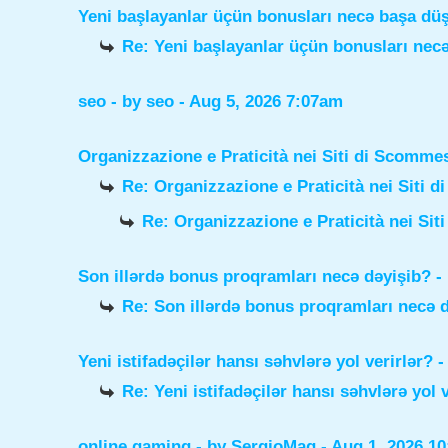
Yeni başlayanlar üçün bonusları necə başa dü
Re: Yeni başlayanlar üçün bonusları nec
seo
- by
seo
- Aug 5, 2026 7:07am
Organizzazione e Praticità nei Siti di Scomme
Re: Organizzazione e Praticità nei Siti 
Re: Organizzazione e Praticità nei Sit
Son illərdə bonus proqramları necə dəyişib?
-
Re: Son illərdə bonus proqramları necə 
Yeni istifadəçilər hansı səhvlərə yol verirlər?
-
Re: Yeni istifadəçilər hansı səhvlərə yol 
online gaming
- by
SergioMaq
- Aug 1, 2026 1