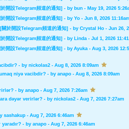
el] [關於開設Telegram頻道的通知]
- by
bun
- May 19, 2026 5:2
el] [關於開設Telegram頻道的通知]
- by
Yo
- Jun 8, 2026 11:16a
nnel] [關於開設Telegram頻道的通知]
- by
Crystal Ho
- Jun 26, 
el] [關於開設Telegram頻道的通知]
- by
Linda
- Jul 1, 2026 11:4
el] [關於開設Telegram頻道的通知]
- by
Ayuka
- Aug 3, 2026 12
acibdir?
- by
nickolas2
- Aug 8, 2026 8:09am
xumaq niyə vacibdir?
- by
anapo
- Aug 8, 2026 8:09am
rirlər?
- by
anapo
- Aug 7, 2026 7:26am
lara dəyər verirlər?
- by
nickolas2
- Aug 7, 2026 7:27am
by
sashakup
- Aug 7, 2026 6:46am
 yaradır?
- by
anapo
- Aug 7, 2026 6:46am