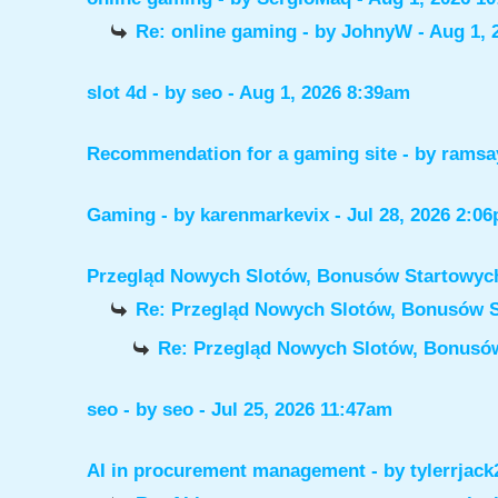
Re: online gaming
- by
JohnyW
- Aug 1, 
slot 4d
- by
seo
- Aug 1, 2026 8:39am
Recommendation for a gaming site
- by
ramsa
Gaming
- by
karenmarkevix
- Jul 28, 2026 2:0
Przegląd Nowych Slotów, Bonusów Startowy
Re: Przegląd Nowych Slotów, Bonusów 
Re: Przegląd Nowych Slotów, Bonus
seo
- by
seo
- Jul 25, 2026 11:47am
AI in procurement management
- by
tylerrjack