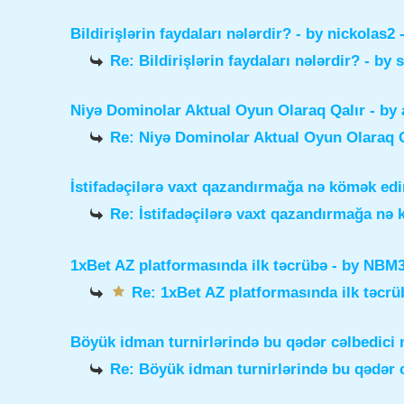
Bildirişlərin faydaları nələrdir?
- by
nickolas2
-
Re: Bildirişlərin faydaları nələrdir?
- by
Niyə Dominolar Aktual Oyun Olaraq Qalır
- by
Re: Niyə Dominolar Aktual Oyun Olaraq Q
İstifadəçilərə vaxt qazandırmağa nə kömək edi
Re: İstifadəçilərə vaxt qazandırmağa nə
1xBet AZ platformasında ilk təcrübə
- by
NBM3e
Re: 1xBet AZ platformasında ilk təcrü
Böyük idman turnirlərində bu qədər cəlbedici 
Re: Böyük idman turnirlərində bu qədər c