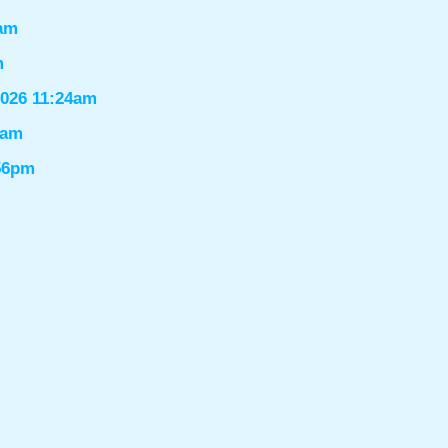
6am
m
2026 11:24am
1am
:56pm