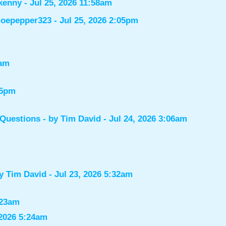
kenny
- Jul 25, 2026 11:58am
joepepper323
- Jul 25, 2026 2:05pm
7am
55pm
 Questions
- by
Tim David
- Jul 24, 2026 3:06am
by
Tim David
- Jul 23, 2026 5:32am
:23am
 2026 5:24am