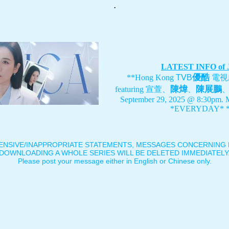
.
LATEST INFO of
優酷
**Hong Kong
TVB
電視
陳煒
陳展鵬
featuring
宣萱、
、
September 29, 2025 @ 8:30pm. 
*EVERYDAY* *
ENSIVE/INAPPROPRIATE STATEMENTS, MESSAGES CONCERNING B
DOWNLOADING A WHOLE SERIES WILL BE DELETED IMMEDIATELY
Please post your message either in English or Chinese only.