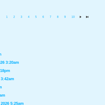
1
2
3
4
5
6
7
8
9
10
m
026 3:20am
1:18pm
6 3:42am
m
9am
 2026 5:25am