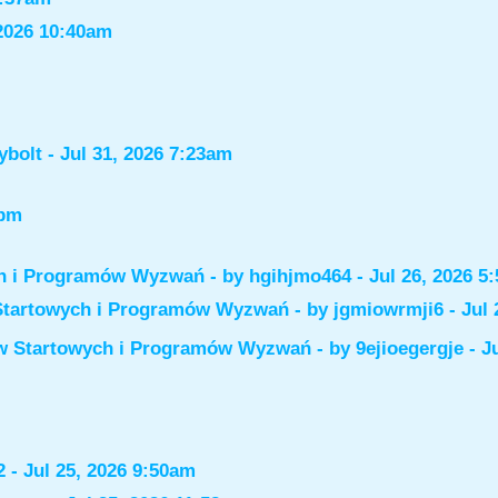
2026 10:40am
ybolt
- Jul 31, 2026 7:23am
6pm
ch i Programów Wyzwań
- by
hgihjmo464
- Jul 26, 2026 5
Startowych i Programów Wyzwań
- by
jgmiowrmji6
- Jul 
ów Startowych i Programów Wyzwań
- by
9ejioegergje
- J
2
- Jul 25, 2026 9:50am