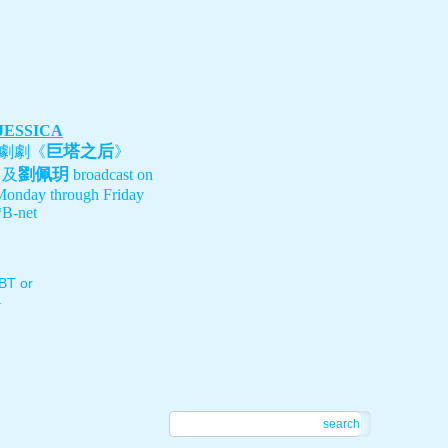
 JESSICA
巨塔之后
劇劇《
》
劉佩玥
、及
broadcast on
Monday through Friday
B-net
T or
.
search