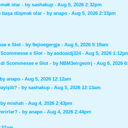
şmək olar
- by
sashakup
- Aug 5, 2026 2:32pm
ə başa düşmək olar
- by
anapo
- Aug 5, 2026 2:33pm
sse e Slot
- by
9ejioegergje
- Aug 5, 2026 5:19am
di Scommesse e Slot
- by
asdoaidj324
- Aug 5, 2026 1:12p
i di Scommesse e Slot
- by
NBM3eirgeoirj
- Aug 6, 2026 
 by
anapo
- Aug 5, 2026 12:12am
dəyişib?
- by
sashakup
- Aug 5, 2026 12:13am
 by
mishah
- Aug 4, 2026 2:43pm
verirlər?
- by
anapo
- Aug 4, 2026 2:44pm
0:37am