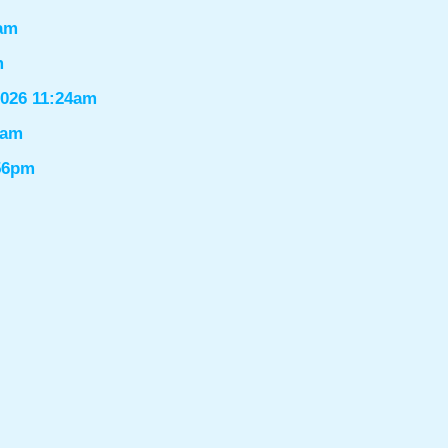
6am
m
2026 11:24am
1am
:56pm