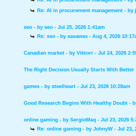
Re: AI in procurement management
- by
seo
- by
seo
- Jul 25, 2026 1:41am
Re: seo
- by
sasawax
- Aug 4, 2026 10:1
Canadian market
- by
Viktorr
- Jul 24, 2026 2:
The Right Decision Usually Starts With Better
games
- by
steelheart
- Jul 23, 2026 10:28am
Good Research Begins With Healthy Doubt
- 
online gaming
- by
SergioMaq
- Jul 23, 2026 5
Re: online gaming
- by
JohnyW
- Jul 23,