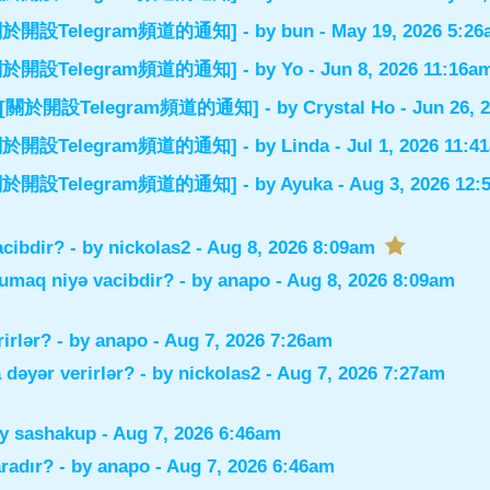
el] [關於開設Telegram頻道的通知]
- by
bun
- May 19, 2026 5:2
el] [關於開設Telegram頻道的通知]
- by
Yo
- Jun 8, 2026 11:16a
nnel] [關於開設Telegram頻道的通知]
- by
Crystal Ho
- Jun 26, 
el] [關於開設Telegram頻道的通知]
- by
Linda
- Jul 1, 2026 11:4
el] [關於開設Telegram頻道的通知]
- by
Ayuka
- Aug 3, 2026 12
acibdir?
- by
nickolas2
- Aug 8, 2026 8:09am
xumaq niyə vacibdir?
- by
anapo
- Aug 8, 2026 8:09am
rirlər?
- by
anapo
- Aug 7, 2026 7:26am
 dəyər verirlər?
- by
nickolas2
- Aug 7, 2026 7:27am
by
sashakup
- Aug 7, 2026 6:46am
radır?
- by
anapo
- Aug 7, 2026 6:46am