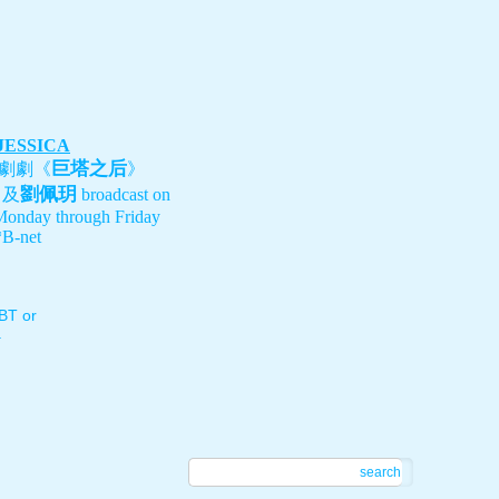
 JESSICA
巨塔之后
劇劇《
》
劉佩玥
、及
broadcast on
Monday through Friday
B-net
T or
.
search