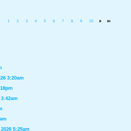
1
2
3
4
5
6
7
8
9
10
m
026 3:20am
1:18pm
6 3:42am
m
9am
 2026 5:25am