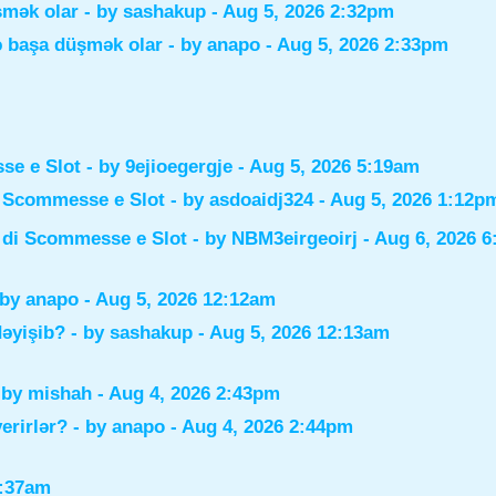
şmək olar
- by
sashakup
- Aug 5, 2026 2:32pm
ə başa düşmək olar
- by
anapo
- Aug 5, 2026 2:33pm
sse e Slot
- by
9ejioegergje
- Aug 5, 2026 5:19am
di Scommesse e Slot
- by
asdoaidj324
- Aug 5, 2026 1:12p
i di Scommesse e Slot
- by
NBM3eirgeoirj
- Aug 6, 2026 
 by
anapo
- Aug 5, 2026 12:12am
dəyişib?
- by
sashakup
- Aug 5, 2026 12:13am
 by
mishah
- Aug 4, 2026 2:43pm
verirlər?
- by
anapo
- Aug 4, 2026 2:44pm
0:37am