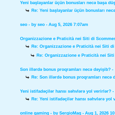
Yeni başlayanlar üçün bonusları necə başa dü
Re: Yeni başlayanlar üçün bonusları nec
seo
- by
seo
- Aug 5, 2026 7:07am
Organizzazione e Praticità nei Siti di Scomme
Re: Organizzazione e Praticità nei Siti 
Re: Organizzazione e Praticità nei Sit
Son illərdə bonus proqramları necə dəyişib?
-
Re: Son illərdə bonus proqramları necə 
Yeni istifadəçilər hansı səhvlərə yol verirlər?
-
Re: Yeni istifadəçilər hansı səhvlərə yol 
online gaming
- by
SergioMaq
- Aug 1, 2026 1