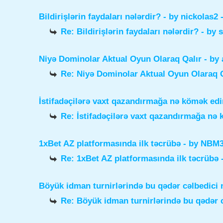
Bildirişlərin faydaları nələrdir?
- by
nickolas2
-
Re: Bildirişlərin faydaları nələrdir?
- by
Niyə Dominolar Aktual Oyun Olaraq Qalır
- by
Re: Niyə Dominolar Aktual Oyun Olaraq Q
İstifadəçilərə vaxt qazandırmağa nə kömək edi
Re: İstifadəçilərə vaxt qazandırmağa nə
1xBet AZ platformasında ilk təcrübə
- by
NBM3e
Re: 1xBet AZ platformasında ilk təcrübə
Böyük idman turnirlərində bu qədər cəlbedici 
Re: Böyük idman turnirlərində bu qədər c