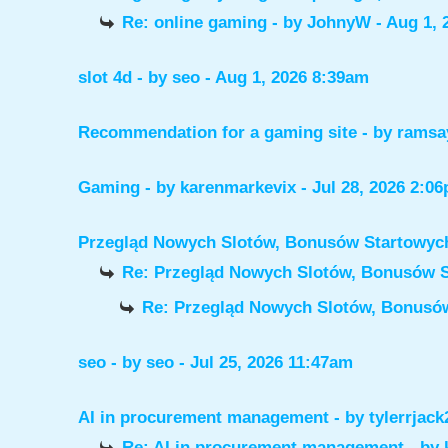
Re: online gaming
- by
JohnyW
- Aug 1, 
slot 4d
- by
seo
- Aug 1, 2026 8:39am
Recommendation for a gaming site
- by
ramsa
Gaming
- by
karenmarkevix
- Jul 28, 2026 2:0
Przegląd Nowych Slotów, Bonusów Startowy
Re: Przegląd Nowych Slotów, Bonusów 
Re: Przegląd Nowych Slotów, Bonus
seo
- by
seo
- Jul 25, 2026 11:47am
AI in procurement management
- by
tylerrjack
Re: AI in procurement management
- by