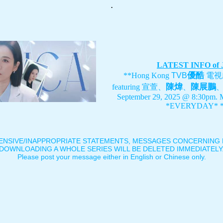
.
LATEST INFO of
優酷
**Hong Kong
TVB
電視
陳煒
陳展鵬
featuring
宣萱、
、
September 29, 2025 @ 8:30pm. 
*EVERYDAY* *
ENSIVE/INAPPROPRIATE STATEMENTS, MESSAGES CONCERNING B
DOWNLOADING A WHOLE SERIES WILL BE DELETED IMMEDIATELY
Please post your message either in English or Chinese only.