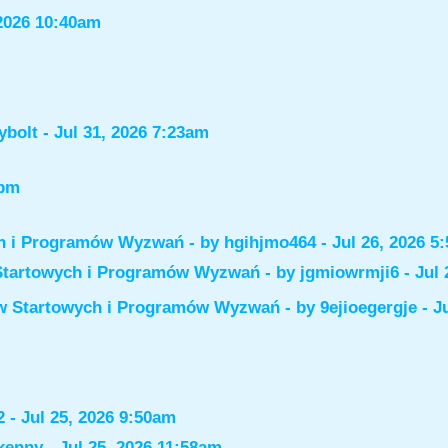
2026 10:40am
ybolt
- Jul 31, 2026 7:23am
6pm
ch i Programów Wyzwań
- by
hgihjmo464
- Jul 26, 2026 5
Startowych i Programów Wyzwań
- by
jgmiowrmji6
- Jul 
ów Startowych i Programów Wyzwań
- by
9ejioegergje
- J
2
- Jul 25, 2026 9:50am
kenny
- Jul 25, 2026 11:58am