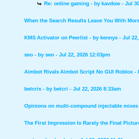
Re: online gaming
- by
kavdow
- Jul 3
When the Search Results Leave You With Mor
KMS Activator on Peerlist
- by
kennys
- Jul 22
seo
- by
seo
- Jul 22, 2026 12:03pm
Aimbot Rivals Aimbot Script No GUI Roblox
-
betcris
- by
betcri
- Jul 22, 2026 8:33am
Opinions on multi-compound injectable mixes 
The First Impression Is Rarely the Final Pictur