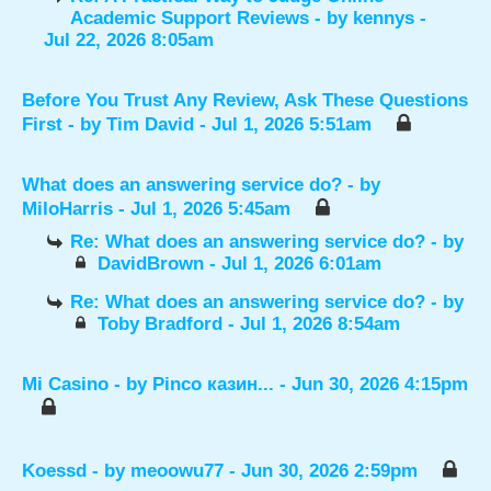
Academic Support Reviews
- by
kennys
-
Jul 22, 2026 8:05am
Before You Trust Any Review, Ask These Questions
First
- by
Tim David
- Jul 1, 2026 5:51am
What does an answering service do?
- by
MiloHarris
- Jul 1, 2026 5:45am
Re: What does an answering service do?
- by
DavidBrown
- Jul 1, 2026 6:01am
Re: What does an answering service do?
- by
Toby Bradford
- Jul 1, 2026 8:54am
Mi Casino
- by
Pinco казин...
- Jun 30, 2026 4:15pm
Koessd
- by
meoowu77
- Jun 30, 2026 2:59pm