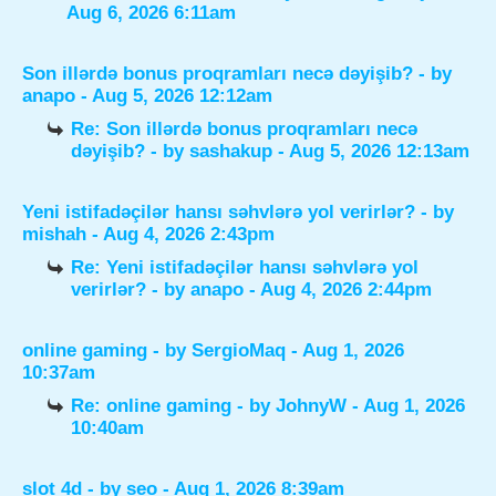
Aug 6, 2026 6:11am
Son illərdə bonus proqramları necə dəyişib?
- by
anapo
- Aug 5, 2026 12:12am
Re: Son illərdə bonus proqramları necə
dəyişib?
- by
sashakup
- Aug 5, 2026 12:13am
Yeni istifadəçilər hansı səhvlərə yol verirlər?
- by
mishah
- Aug 4, 2026 2:43pm
Re: Yeni istifadəçilər hansı səhvlərə yol
verirlər?
- by
anapo
- Aug 4, 2026 2:44pm
online gaming
- by
SergioMaq
- Aug 1, 2026
10:37am
Re: online gaming
- by
JohnyW
- Aug 1, 2026
10:40am
slot 4d
- by
seo
- Aug 1, 2026 8:39am