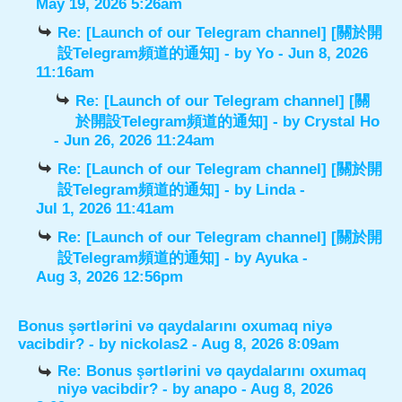
May 19, 2026 5:26am
Re: [Launch of our Telegram channel] [關於開
設Telegram頻道的通知]
- by
Yo
- Jun 8, 2026
11:16am
Re: [Launch of our Telegram channel] [關
於開設Telegram頻道的通知]
- by
Crystal Ho
- Jun 26, 2026 11:24am
Re: [Launch of our Telegram channel] [關於開
設Telegram頻道的通知]
- by
Linda
-
Jul 1, 2026 11:41am
Re: [Launch of our Telegram channel] [關於開
設Telegram頻道的通知]
- by
Ayuka
-
Aug 3, 2026 12:56pm
Bonus şərtlərini və qaydalarını oxumaq niyə
vacibdir?
- by
nickolas2
- Aug 8, 2026 8:09am
Re: Bonus şərtlərini və qaydalarını oxumaq
niyə vacibdir?
- by
anapo
- Aug 8, 2026