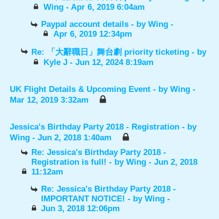
Wing
- Apr 6, 2019 6:04am
Paypal account details
- by
Wing
-
Apr 6, 2019 12:34pm
Re: 「大辭職日」舞台劇 priority ticketing
- by
Kyle J
- Jun 12, 2024 8:19am
UK Flight Details & Upcoming Event
- by
Wing
-
Mar 12, 2019 3:32am
Jessica's Birthday Party 2018 - Registration
- by
Wing
- Jun 2, 2018 1:40am
Re: Jessica's Birthday Party 2018 -
Registration is full!
- by
Wing
- Jun 2, 2018
11:12am
Re: Jessica's Birthday Party 2018 -
IMPORTANT NOTICE!
- by
Wing
-
Jun 3, 2018 12:06pm