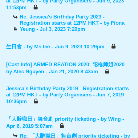
at 12PM HKT
- by
Party Organisers
- Jun 9, 2023
11:53pm
Re: Jessica's Birthday Party 2023 -
Registration starts at 12PM HKT
- by
Fiona
Yeung
- Jul 3, 2023 7:20pm
生日會
- by
Ms lee
- Jun 9, 2023 10:29pm
[Cast Info] ARMED REATION 2020: 陀枪师姐2020
-
by
Alec Nguyen
- Jan 21, 2020 8:43am
Jessica's Birthday Party 2019 - Registration starts
at 12PM HKT
- by
Party Organisers
- Jun 7, 2019
10:36pm
「大辭職日」舞台劇 priority ticketing
- by
Wing
-
Apr 6, 2019 5:07am
Re: 「大辭職日」舞台劇 priority ticketing
- by