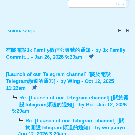
search
.
Start a New Topic
有關開設Jx Family微信公衆號的通知
- by
Jx Family
Commit...
- Jan 26, 2026 9:23am
[Launch of our Telegram channel] [關於開設
Telegram頻道的通知]
- by
Wing
- Oct 12, 2025
11:22am
Re: [Launch of our Telegram channel] [關於開
設Telegram頻道的通知]
- by
Bo
- Jan 12, 2026
5:29am
Re: [Launch of our Telegram channel] [關
於開設Telegram頻道的通知]
- by
wu jianyu
-
Jun 12, 2026 3:20am