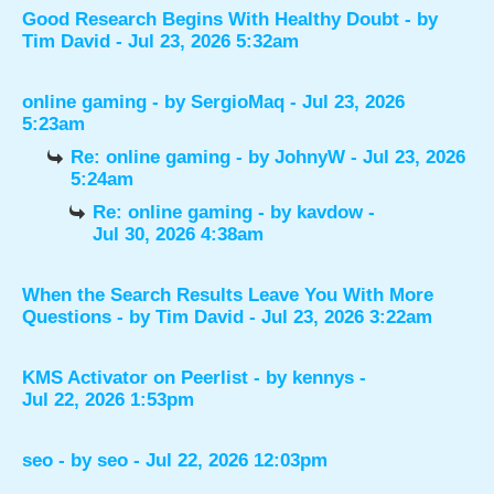
Good Research Begins With Healthy Doubt
- by
Tim David
- Jul 23, 2026 5:32am
online gaming
- by
SergioMaq
- Jul 23, 2026
5:23am
Re: online gaming
- by
JohnyW
- Jul 23, 2026
5:24am
Re: online gaming
- by
kavdow
-
Jul 30, 2026 4:38am
When the Search Results Leave You With More
Questions
- by
Tim David
- Jul 23, 2026 3:22am
KMS Activator on Peerlist
- by
kennys
-
Jul 22, 2026 1:53pm
seo
- by
seo
- Jul 22, 2026 12:03pm