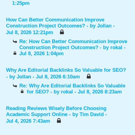
1:25pm
How Can Better Communication Improve
Construction Project Outcomes?
- by
Jollan
-
Jul 8, 2026 12:21pm
Re: How Can Better Communication Improve
Construction Project Outcomes?
- by
rokal
-
Jul 8, 2026 1:04pm
Why Are Editorial Backlinks So Valuable for SEO?
- by
Jollan
- Jul 8, 2026 6:10am
Re: Why Are Editorial Backlinks So Valuable
for SEO?
- by
rokal
- Jul 8, 2026 8:23am
Reading Reviews Wisely Before Choosing
Academic Support Online
- by
Tim David
-
Jul 4, 2026 7:43am