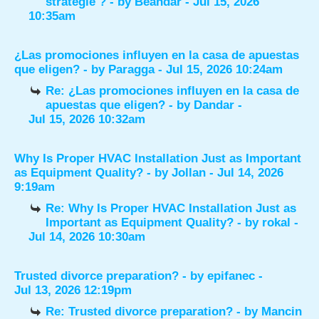
stratégie ?
- by
Beandar
- Jul 15, 2026
10:35am
¿Las promociones influyen en la casa de apuestas
que eligen?
- by
Paragga
- Jul 15, 2026 10:24am
Re: ¿Las promociones influyen en la casa de
apuestas que eligen?
- by
Dandar
-
Jul 15, 2026 10:32am
Why Is Proper HVAC Installation Just as Important
as Equipment Quality?
- by
Jollan
- Jul 14, 2026
9:19am
Re: Why Is Proper HVAC Installation Just as
Important as Equipment Quality?
- by
rokal
-
Jul 14, 2026 10:30am
Trusted divorce preparation?
- by
epifanec
-
Jul 13, 2026 12:19pm
Re: Trusted divorce preparation?
- by
Mancin