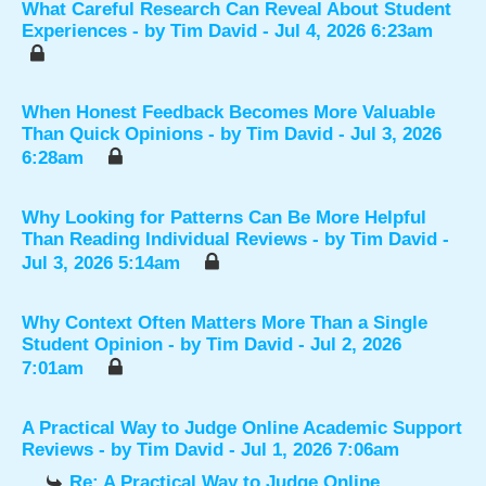
What Careful Research Can Reveal About Student
Experiences
- by
Tim David
- Jul 4, 2026 6:23am
When Honest Feedback Becomes More Valuable
Than Quick Opinions
- by
Tim David
- Jul 3, 2026
6:28am
Why Looking for Patterns Can Be More Helpful
Than Reading Individual Reviews
- by
Tim David
-
Jul 3, 2026 5:14am
Why Context Often Matters More Than a Single
Student Opinion
- by
Tim David
- Jul 2, 2026
7:01am
A Practical Way to Judge Online Academic Support
Reviews
- by
Tim David
- Jul 1, 2026 7:06am
Re: A Practical Way to Judge Online