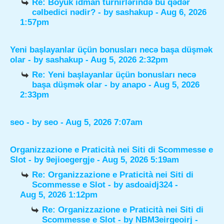
Re: Böyük idman turnirlərində bu qədər
cəlbedici nədir?
- by
sashakup
- Aug 6, 2026
1:57pm
Yeni başlayanlar üçün bonusları necə başa düşmək
olar
- by
sashakup
- Aug 5, 2026 2:32pm
Re: Yeni başlayanlar üçün bonusları necə
başa düşmək olar
- by
anapo
- Aug 5, 2026
2:33pm
seo
- by
seo
- Aug 5, 2026 7:07am
Organizzazione e Praticità nei Siti di Scommesse e
Slot
- by
9ejioegergje
- Aug 5, 2026 5:19am
Re: Organizzazione e Praticità nei Siti di
Scommesse e Slot
- by
asdoaidj324
-
Aug 5, 2026 1:12pm
Re: Organizzazione e Praticità nei Siti di
Scommesse e Slot
- by
NBM3eirgeoirj
-