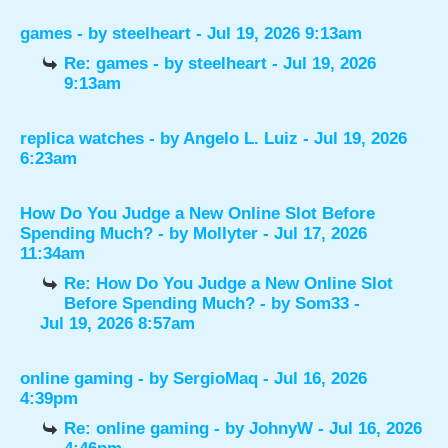
games
- by
steelheart
- Jul 19, 2026 9:13am
Re: games
- by
steelheart
- Jul 19, 2026
9:13am
replica watches
- by
Angelo L. Luiz
- Jul 19, 2026
6:23am
How Do You Judge a New Online Slot Before
Spending Much?
- by
Mollyter
- Jul 17, 2026
11:34am
Re: How Do You Judge a New Online Slot
Before Spending Much?
- by
Som33
-
Jul 19, 2026 8:57am
online gaming
- by
SergioMaq
- Jul 16, 2026
4:39pm
Re: online gaming
- by
JohnyW
- Jul 16, 2026