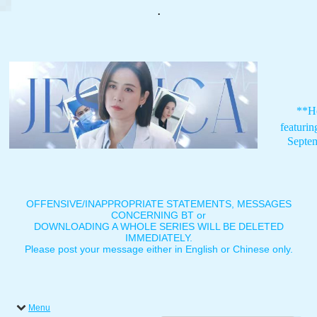
.
**H
featuri
Septe
OFFENSIVE/INAPPROPRIATE STATEMENTS, MESSAGES
CONCERNING BT or
DOWNLOADING A WHOLE SERIES WILL BE DELETED
IMMEDIATELY.
Please post your message either in English or Chinese only.
Menu