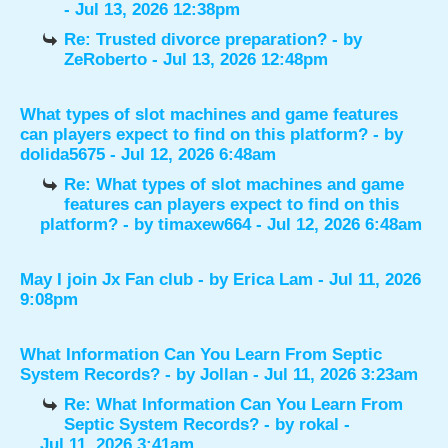
- Jul 13, 2026 12:38pm
Re: Trusted divorce preparation?
- by
ZeRoberto
- Jul 13, 2026 12:48pm
What types of slot machines and game features
can players expect to find on this platform?
- by
dolida5675
- Jul 12, 2026 6:48am
Re: What types of slot machines and game
features can players expect to find on this
platform?
- by
timaxew664
- Jul 12, 2026 6:48am
May I join Jx Fan club
- by
Erica Lam
- Jul 11, 2026
9:08pm
What Information Can You Learn From Septic
System Records?
- by
Jollan
- Jul 11, 2026 3:23am
Re: What Information Can You Learn From
Septic System Records?
- by
rokal
-
Jul 11, 2026 3:41am