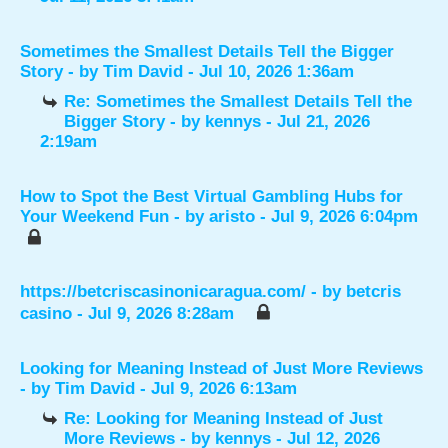
Sometimes the Smallest Details Tell the Bigger
Story
- by
Tim David
- Jul 10, 2026 1:36am
Re: Sometimes the Smallest Details Tell the
Bigger Story
- by
kennys
- Jul 21, 2026
2:19am
How to Spot the Best Virtual Gambling Hubs for
Your Weekend Fun
- by
aristo
- Jul 9, 2026 6:04pm
https://betcriscasinonicaragua.com/
- by
betcris
casino
- Jul 9, 2026 8:28am
Looking for Meaning Instead of Just More Reviews
- by
Tim David
- Jul 9, 2026 6:13am
Re: Looking for Meaning Instead of Just
More Reviews
- by
kennys
- Jul 12, 2026