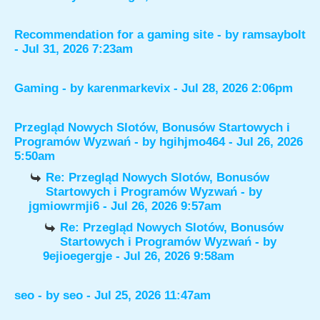
Recommendation for a gaming site
- by
ramsaybolt
- Jul 31, 2026 7:23am
Gaming
- by
karenmarkevix
- Jul 28, 2026 2:06pm
Przegląd Nowych Slotów, Bonusów Startowych i
Programów Wyzwań
- by
hgihjmo464
- Jul 26, 2026
5:50am
Re: Przegląd Nowych Slotów, Bonusów
Startowych i Programów Wyzwań
- by
jgmiowrmji6
- Jul 26, 2026 9:57am
Re: Przegląd Nowych Slotów, Bonusów
Startowych i Programów Wyzwań
- by
9ejioegergje
- Jul 26, 2026 9:58am
seo
- by
seo
- Jul 25, 2026 11:47am