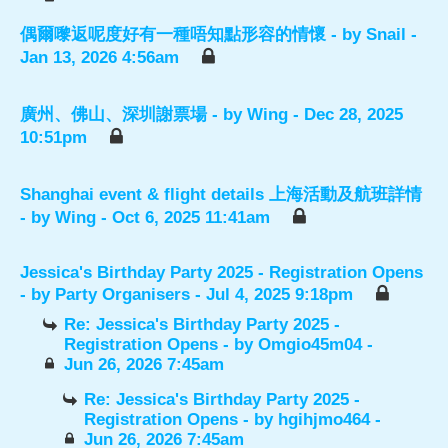
偶爾嚟返呢度好有一種唔知點形容的情懷
- by
Snail
-
Jan 13, 2026 4:56am
廣州、佛山、深圳謝票場
- by
Wing
- Dec 28, 2025
10:51pm
Shanghai event & flight details 上海活動及航班詳情
- by
Wing
- Oct 6, 2025 11:41am
Jessica's Birthday Party 2025 - Registration Opens
- by
Party Organisers
- Jul 4, 2025 9:18pm
Re: Jessica's Birthday Party 2025 -
Registration Opens
- by
Omgio45m04
-
Jun 26, 2026 7:45am
Re: Jessica's Birthday Party 2025 -
Registration Opens
- by
hgihjmo464
-
Jun 26, 2026 7:45am