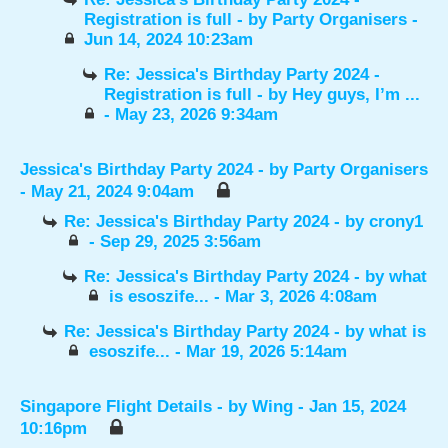
Registration is full
- by
Party Organisers
-
Jun 14, 2024 10:23am
Re: Jessica's Birthday Party 2024 -
Registration is full
- by
Hey guys, I’m ...
- May 23, 2026 9:34am
Jessica's Birthday Party 2024
- by
Party Organisers
- May 21, 2024 9:04am
Re: Jessica's Birthday Party 2024
- by
crony1
- Sep 29, 2025 3:56am
Re: Jessica's Birthday Party 2024
- by
what
is esoszife...
- Mar 3, 2026 4:08am
Re: Jessica's Birthday Party 2024
- by
what is
esoszife...
- Mar 19, 2026 5:14am
Singapore Flight Details
- by
Wing
- Jan 15, 2024
10:16pm