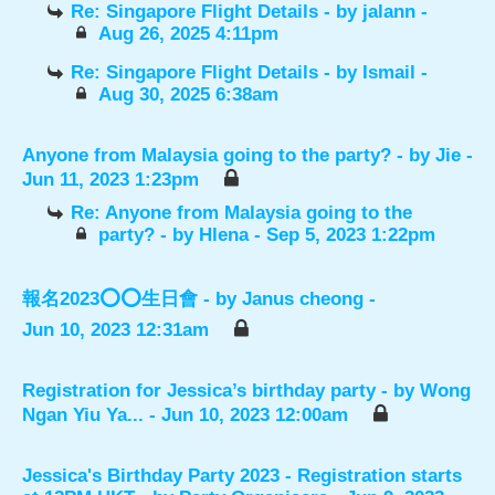
Re: Singapore Flight Details
- by
jalann
-
Aug 26, 2025 4:11pm
Re: Singapore Flight Details
- by
Ismail
-
Aug 30, 2025 6:38am
Anyone from Malaysia going to the party?
- by
Jie
-
Jun 11, 2023 1:23pm
Re: Anyone from Malaysia going to the
party?
- by
Hlena
- Sep 5, 2023 1:22pm
報名2023⭕️⭕️生日會
- by
Janus cheong
-
Jun 10, 2023 12:31am
Registration for Jessica’s birthday party
- by
Wong
Ngan Yiu Ya...
- Jun 10, 2023 12:00am
Jessica's Birthday Party 2023 - Registration starts