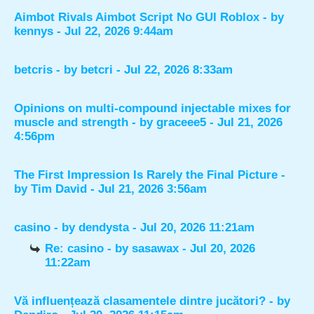
Aimbot Rivals Aimbot Script No GUI Roblox
- by
kennys
- Jul 22, 2026 9:44am
betcris
- by
betcri
- Jul 22, 2026 8:33am
Opinions on multi-compound injectable mixes for
muscle and strength
- by
graceee5
- Jul 21, 2026
4:56pm
The First Impression Is Rarely the Final Picture
-
by
Tim David
- Jul 21, 2026 3:56am
casino
- by
dendysta
- Jul 20, 2026 11:21am
Re: casino
- by
sasawax
- Jul 20, 2026
11:22am
Vă influențează clasamentele dintre jucători?
- by