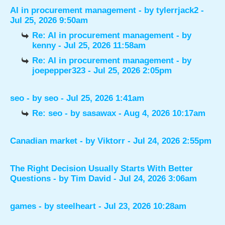
AI in procurement management
- by
tylerrjack2
-
Jul 25, 2026 9:50am
Re: AI in procurement management
- by
kenny
- Jul 25, 2026 11:58am
Re: AI in procurement management
- by
joepepper323
- Jul 25, 2026 2:05pm
seo
- by
seo
- Jul 25, 2026 1:41am
Re: seo
- by
sasawax
- Aug 4, 2026 10:17am
Canadian market
- by
Viktorr
- Jul 24, 2026 2:55pm
The Right Decision Usually Starts With Better
Questions
- by
Tim David
- Jul 24, 2026 3:06am
games
- by
steelheart
- Jul 23, 2026 10:28am