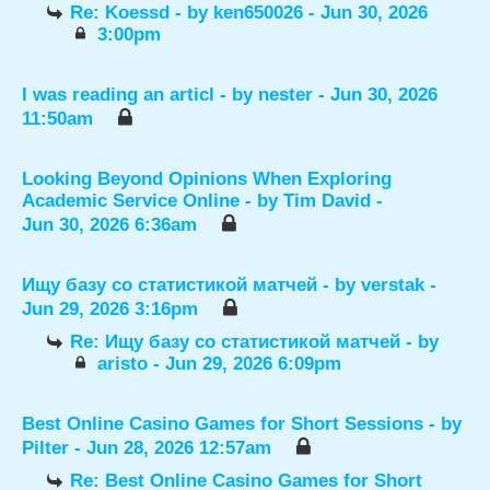
Re: Koessd
- by
ken650026
- Jun 30, 2026
3:00pm
I was reading an articl
- by
nester
- Jun 30, 2026
11:50am
Looking Beyond Opinions When Exploring
Academic Service Online
- by
Tim David
-
Jun 30, 2026 6:36am
Ищу базу со статистикой матчей
- by
verstak
-
Jun 29, 2026 3:16pm
Re: Ищу базу со статистикой матчей
- by
aristo
- Jun 29, 2026 6:09pm
Best Online Casino Games for Short Sessions
- by
Pilter
- Jun 28, 2026 12:57am
Re: Best Online Casino Games for Short