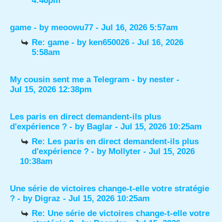
4:46pm
game
- by
meoowu77
- Jul 16, 2026 5:57am
Re: game
- by
ken650026
- Jul 16, 2026
5:58am
My cousin sent me a Telegram
- by
nester
-
Jul 15, 2026 12:38pm
Les paris en direct demandent-ils plus
d'expérience ?
- by
Baglar
- Jul 15, 2026 10:25am
Re: Les paris en direct demandent-ils plus
d'expérience ?
- by
Mollyter
- Jul 15, 2026
10:38am
Une série de victoires change-t-elle votre stratégie
?
- by
Digraz
- Jul 15, 2026 10:25am
Re: Une série de victoires change-t-elle votre