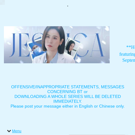
.
**H
featuri
Septe
OFFENSIVE/INAPPROPRIATE STATEMENTS, MESSAGES
CONCERNING BT or
DOWNLOADING A WHOLE SERIES WILL BE DELETED
IMMEDIATELY.
Please post your message either in English or Chinese only.
Menu