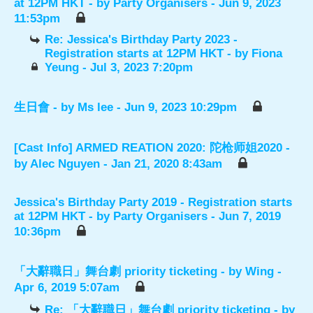
at 12PM HKT
- by
Party Organisers
- Jun 9, 2023
11:53pm
Re: Jessica's Birthday Party 2023 -
Registration starts at 12PM HKT
- by
Fiona
Yeung
- Jul 3, 2023 7:20pm
生日會
- by
Ms lee
- Jun 9, 2023 10:29pm
[Cast Info] ARMED REATION 2020: 陀枪师姐2020
-
by
Alec Nguyen
- Jan 21, 2020 8:43am
Jessica's Birthday Party 2019 - Registration starts
at 12PM HKT
- by
Party Organisers
- Jun 7, 2019
10:36pm
「大辭職日」舞台劇 priority ticketing
- by
Wing
-
Apr 6, 2019 5:07am
Re: 「大辭職日」舞台劇 priority ticketing
- by