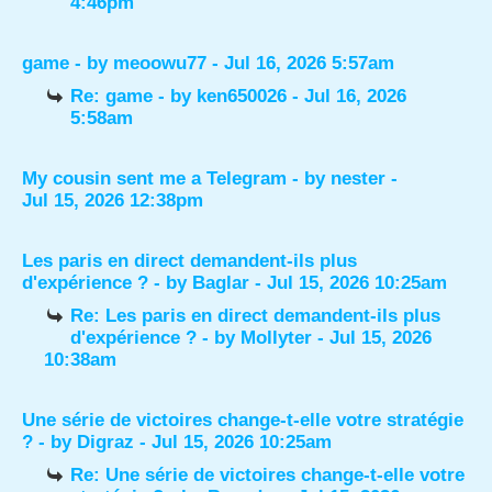
4:46pm
game
- by
meoowu77
- Jul 16, 2026 5:57am
Re: game
- by
ken650026
- Jul 16, 2026
5:58am
My cousin sent me a Telegram
- by
nester
-
Jul 15, 2026 12:38pm
Les paris en direct demandent-ils plus
d'expérience ?
- by
Baglar
- Jul 15, 2026 10:25am
Re: Les paris en direct demandent-ils plus
d'expérience ?
- by
Mollyter
- Jul 15, 2026
10:38am
Une série de victoires change-t-elle votre stratégie
?
- by
Digraz
- Jul 15, 2026 10:25am
Re: Une série de victoires change-t-elle votre