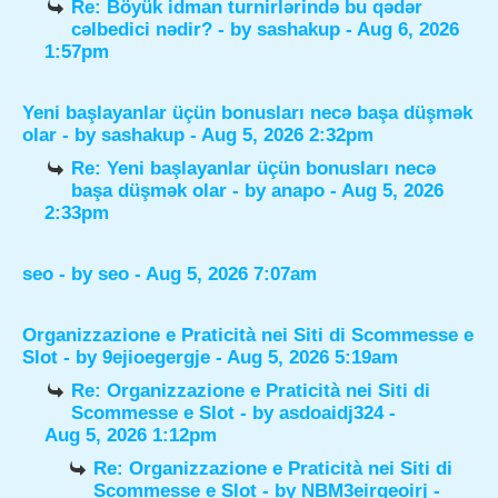
Re: Böyük idman turnirlərində bu qədər
cəlbedici nədir?
- by
sashakup
- Aug 6, 2026
1:57pm
Yeni başlayanlar üçün bonusları necə başa düşmək
olar
- by
sashakup
- Aug 5, 2026 2:32pm
Re: Yeni başlayanlar üçün bonusları necə
başa düşmək olar
- by
anapo
- Aug 5, 2026
2:33pm
seo
- by
seo
- Aug 5, 2026 7:07am
Organizzazione e Praticità nei Siti di Scommesse e
Slot
- by
9ejioegergje
- Aug 5, 2026 5:19am
Re: Organizzazione e Praticità nei Siti di
Scommesse e Slot
- by
asdoaidj324
-
Aug 5, 2026 1:12pm
Re: Organizzazione e Praticità nei Siti di
Scommesse e Slot
- by
NBM3eirgeoirj
-