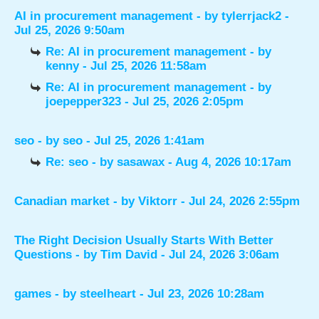
AI in procurement management
- by
tylerrjack2
-
Jul 25, 2026 9:50am
Re: AI in procurement management
- by
kenny
- Jul 25, 2026 11:58am
Re: AI in procurement management
- by
joepepper323
- Jul 25, 2026 2:05pm
seo
- by
seo
- Jul 25, 2026 1:41am
Re: seo
- by
sasawax
- Aug 4, 2026 10:17am
Canadian market
- by
Viktorr
- Jul 24, 2026 2:55pm
The Right Decision Usually Starts With Better
Questions
- by
Tim David
- Jul 24, 2026 3:06am
games
- by
steelheart
- Jul 23, 2026 10:28am