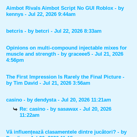
Aimbot Rivals Aimbot Script No GUI Roblox
- by
kennys
- Jul 22, 2026 9:44am
betcris
- by
betcri
- Jul 22, 2026 8:33am
Opinions on multi-compound injectable mixes for
muscle and strength
- by
graceee5
- Jul 21, 2026
4:56pm
The First Impression Is Rarely the Final Picture
-
by
Tim David
- Jul 21, 2026 3:56am
casino
- by
dendysta
- Jul 20, 2026 11:21am
Re: casino
- by
sasawax
- Jul 20, 2026
11:22am
Vă influențează clasamentele dintre jucători?
- by