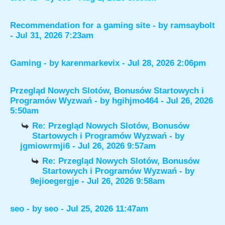
Recommendation for a gaming site
- by
ramsaybolt
- Jul 31, 2026 7:23am
Gaming
- by
karenmarkevix
- Jul 28, 2026 2:06pm
Przegląd Nowych Slotów, Bonusów Startowych i
Programów Wyzwań
- by
hgihjmo464
- Jul 26, 2026
5:50am
Re: Przegląd Nowych Slotów, Bonusów
Startowych i Programów Wyzwań
- by
jgmiowrmji6
- Jul 26, 2026 9:57am
Re: Przegląd Nowych Slotów, Bonusów
Startowych i Programów Wyzwań
- by
9ejioegergje
- Jul 26, 2026 9:58am
seo
- by
seo
- Jul 25, 2026 11:47am