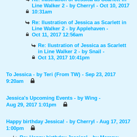
Line Walker 2
- by
Cherryl
- Oct 10, 2017
10:31am
Re: Ilustration of Jessica as Scarlett in
Line Walker 2
- by
Applehaven
-
Oct 11, 2017 12:56am
Re: Ilustration of Jessica as Scarlett
in Line Walker 2
- by
Snail
-
Oct 13, 2017 10:41pm
To Jessica
- by
Teri (From TW)
- Sep 23, 2017
9:20am
Jessica's Upcoming Events
- by
Wing
-
Aug 29, 2017 1:01pm
Happy birthday Jessica!
- by
Cherryl
- Aug 17, 2017
1:00pm