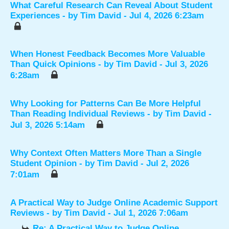
What Careful Research Can Reveal About Student
Experiences
- by
Tim David
- Jul 4, 2026 6:23am
When Honest Feedback Becomes More Valuable
Than Quick Opinions
- by
Tim David
- Jul 3, 2026
6:28am
Why Looking for Patterns Can Be More Helpful
Than Reading Individual Reviews
- by
Tim David
-
Jul 3, 2026 5:14am
Why Context Often Matters More Than a Single
Student Opinion
- by
Tim David
- Jul 2, 2026
7:01am
A Practical Way to Judge Online Academic Support
Reviews
- by
Tim David
- Jul 1, 2026 7:06am
Re: A Practical Way to Judge Online