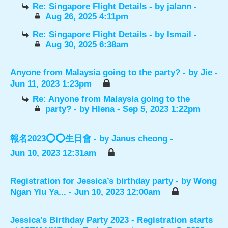
Re: Singapore Flight Details
- by
jalann
-
Aug 26, 2025 4:11pm
Re: Singapore Flight Details
- by
Ismail
-
Aug 30, 2025 6:38am
Anyone from Malaysia going to the party?
- by
Jie
-
Jun 11, 2023 1:23pm
Re: Anyone from Malaysia going to the
party?
- by
Hlena
- Sep 5, 2023 1:22pm
報名2023⭕️⭕️生日會
- by
Janus cheong
-
Jun 10, 2023 12:31am
Registration for Jessica’s birthday party
- by
Wong
Ngan Yiu Ya...
- Jun 10, 2023 12:00am
Jessica's Birthday Party 2023 - Registration starts