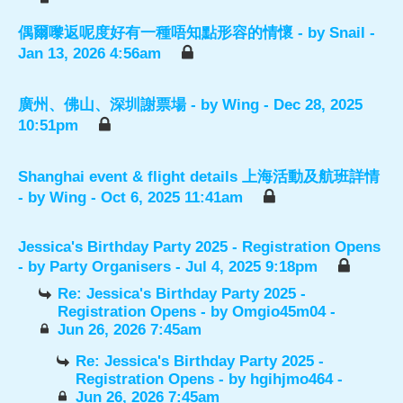
偶爾嚟返呢度好有一種唔知點形容的情懷
- by
Snail
-
Jan 13, 2026 4:56am
廣州、佛山、深圳謝票場
- by
Wing
- Dec 28, 2025
10:51pm
Shanghai event & flight details 上海活動及航班詳情
- by
Wing
- Oct 6, 2025 11:41am
Jessica's Birthday Party 2025 - Registration Opens
- by
Party Organisers
- Jul 4, 2025 9:18pm
Re: Jessica's Birthday Party 2025 -
Registration Opens
- by
Omgio45m04
-
Jun 26, 2026 7:45am
Re: Jessica's Birthday Party 2025 -
Registration Opens
- by
hgihjmo464
-
Jun 26, 2026 7:45am