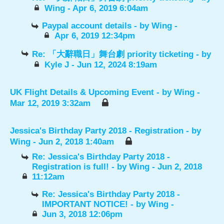
Wing
- Apr 6, 2019 6:04am
Paypal account details
- by
Wing
-
Apr 6, 2019 12:34pm
Re: 「大辭職日」舞台劇 priority ticketing
- by
Kyle J
- Jun 12, 2024 8:19am
UK Flight Details & Upcoming Event
- by
Wing
-
Mar 12, 2019 3:32am
Jessica's Birthday Party 2018 - Registration
- by
Wing
- Jun 2, 2018 1:40am
Re: Jessica's Birthday Party 2018 -
Registration is full!
- by
Wing
- Jun 2, 2018
11:12am
Re: Jessica's Birthday Party 2018 -
IMPORTANT NOTICE!
- by
Wing
-
Jun 3, 2018 12:06pm