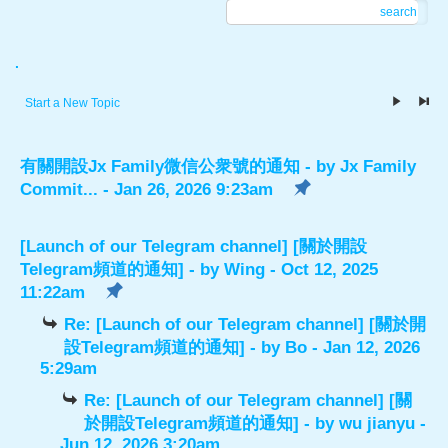
search
.
Start a New Topic
有關開設Jx Family微信公衆號的通知
- by
Jx Family
Commit...
- Jan 26, 2026 9:23am
[Launch of our Telegram channel] [關於開設
Telegram頻道的通知]
- by
Wing
- Oct 12, 2025
11:22am
Re: [Launch of our Telegram channel] [關於開
設Telegram頻道的通知]
- by
Bo
- Jan 12, 2026
5:29am
Re: [Launch of our Telegram channel] [關
於開設Telegram頻道的通知]
- by
wu jianyu
-
Jun 12, 2026 3:20am