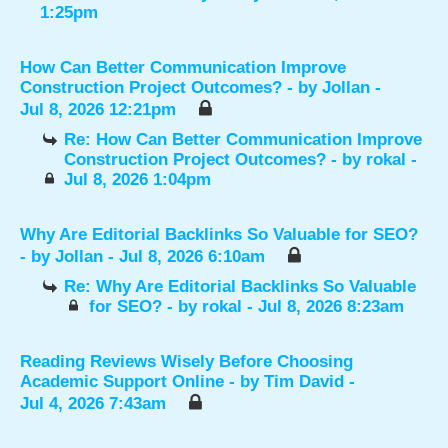
1:25pm
How Can Better Communication Improve
Construction Project Outcomes?
- by
Jollan
-
Jul 8, 2026 12:21pm
Re: How Can Better Communication Improve
Construction Project Outcomes?
- by
rokal
-
Jul 8, 2026 1:04pm
Why Are Editorial Backlinks So Valuable for SEO?
- by
Jollan
- Jul 8, 2026 6:10am
Re: Why Are Editorial Backlinks So Valuable
for SEO?
- by
rokal
- Jul 8, 2026 8:23am
Reading Reviews Wisely Before Choosing
Academic Support Online
- by
Tim David
-
Jul 4, 2026 7:43am