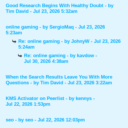
Good Research Begins With Healthy Doubt
- by
Tim David
- Jul 23, 2026 5:32am
online gaming
- by
SergioMaq
- Jul 23, 2026
5:23am
Re: online gaming
- by
JohnyW
- Jul 23, 2026
5:24am
Re: online gaming
- by
kavdow
-
Jul 30, 2026 4:38am
When the Search Results Leave You With More
Questions
- by
Tim David
- Jul 23, 2026 3:22am
KMS Activator on Peerlist
- by
kennys
-
Jul 22, 2026 1:53pm
seo
- by
seo
- Jul 22, 2026 12:03pm