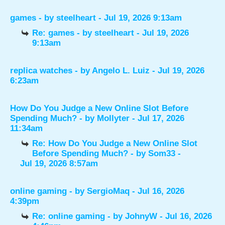
games
- by
steelheart
- Jul 19, 2026 9:13am
Re: games
- by
steelheart
- Jul 19, 2026
9:13am
replica watches
- by
Angelo L. Luiz
- Jul 19, 2026
6:23am
How Do You Judge a New Online Slot Before
Spending Much?
- by
Mollyter
- Jul 17, 2026
11:34am
Re: How Do You Judge a New Online Slot
Before Spending Much?
- by
Som33
-
Jul 19, 2026 8:57am
online gaming
- by
SergioMaq
- Jul 16, 2026
4:39pm
Re: online gaming
- by
JohnyW
- Jul 16, 2026