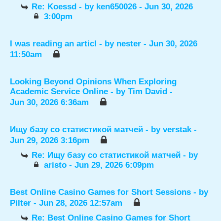
Re: Koessd
- by
ken650026
- Jun 30, 2026
3:00pm
I was reading an articl
- by
nester
- Jun 30, 2026
11:50am
Looking Beyond Opinions When Exploring
Academic Service Online
- by
Tim David
-
Jun 30, 2026 6:36am
Ищу базу со статистикой матчей
- by
verstak
-
Jun 29, 2026 3:16pm
Re: Ищу базу со статистикой матчей
- by
aristo
- Jun 29, 2026 6:09pm
Best Online Casino Games for Short Sessions
- by
Pilter
- Jun 28, 2026 12:57am
Re: Best Online Casino Games for Short