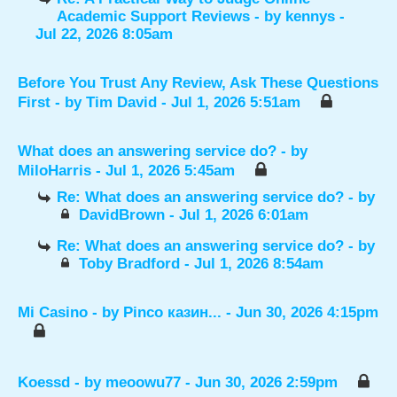
Academic Support Reviews
- by
kennys
-
Jul 22, 2026 8:05am
Before You Trust Any Review, Ask These Questions
First
- by
Tim David
- Jul 1, 2026 5:51am
What does an answering service do?
- by
MiloHarris
- Jul 1, 2026 5:45am
Re: What does an answering service do?
- by
DavidBrown
- Jul 1, 2026 6:01am
Re: What does an answering service do?
- by
Toby Bradford
- Jul 1, 2026 8:54am
Mi Casino
- by
Pinco казин...
- Jun 30, 2026 4:15pm
Koessd
- by
meoowu77
- Jun 30, 2026 2:59pm