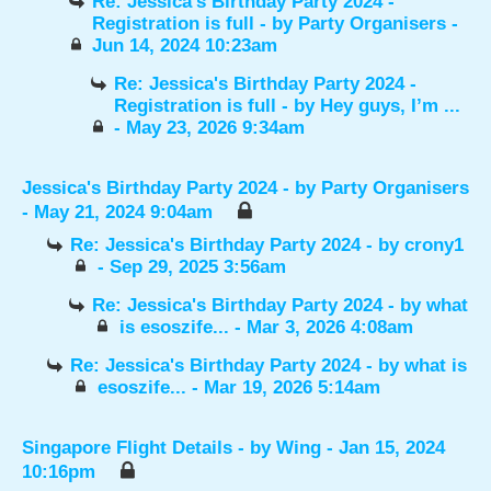
Re: Jessica's Birthday Party 2024 -
Registration is full
- by
Party Organisers
-
Jun 14, 2024 10:23am
Re: Jessica's Birthday Party 2024 -
Registration is full
- by
Hey guys, I’m ...
- May 23, 2026 9:34am
Jessica's Birthday Party 2024
- by
Party Organisers
- May 21, 2024 9:04am
Re: Jessica's Birthday Party 2024
- by
crony1
- Sep 29, 2025 3:56am
Re: Jessica's Birthday Party 2024
- by
what
is esoszife...
- Mar 3, 2026 4:08am
Re: Jessica's Birthday Party 2024
- by
what is
esoszife...
- Mar 19, 2026 5:14am
Singapore Flight Details
- by
Wing
- Jan 15, 2024
10:16pm