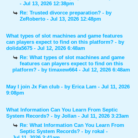
- Jul 13, 2026 12:38pm
Re: Trusted divorce preparation?
- by
ZeRoberto
- Jul 13, 2026 12:48pm
What types of slot machines and game features
can players expect to find on this platform?
- by
dolida5675
- Jul 12, 2026 6:48am
Re: What types of slot machines and game
features can players expect to find on this
platform?
- by
timaxew664
- Jul 12, 2026 6:48am
May I join Jx Fan club
- by
Erica Lam
- Jul 11, 2026
9:08pm
What Information Can You Learn From Septic
System Records?
- by
Jollan
- Jul 11, 2026 3:23am
Re: What Information Can You Learn From
Septic System Records?
- by
rokal
-
Jul 11, 2026 3:41am