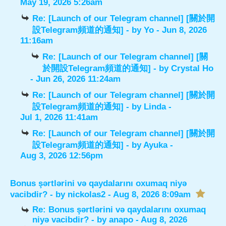
May 19, 2026 5:26am
Re: [Launch of our Telegram channel] [關於開
設Telegram頻道的通知]
- by
Yo
- Jun 8, 2026
11:16am
Re: [Launch of our Telegram channel] [關
於開設Telegram頻道的通知]
- by
Crystal Ho
- Jun 26, 2026 11:24am
Re: [Launch of our Telegram channel] [關於開
設Telegram頻道的通知]
- by
Linda
-
Jul 1, 2026 11:41am
Re: [Launch of our Telegram channel] [關於開
設Telegram頻道的通知]
- by
Ayuka
-
Aug 3, 2026 12:56pm
Bonus şərtlərini və qaydalarını oxumaq niyə
vacibdir?
- by
nickolas2
- Aug 8, 2026 8:09am
Re: Bonus şərtlərini və qaydalarını oxumaq
niyə vacibdir?
- by
anapo
- Aug 8, 2026