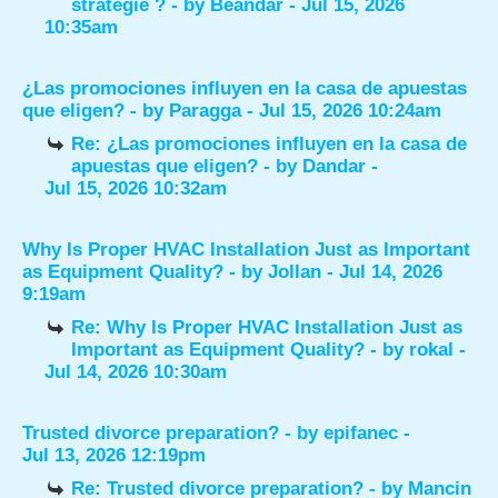
stratégie ?
- by
Beandar
- Jul 15, 2026
10:35am
¿Las promociones influyen en la casa de apuestas
que eligen?
- by
Paragga
- Jul 15, 2026 10:24am
Re: ¿Las promociones influyen en la casa de
apuestas que eligen?
- by
Dandar
-
Jul 15, 2026 10:32am
Why Is Proper HVAC Installation Just as Important
as Equipment Quality?
- by
Jollan
- Jul 14, 2026
9:19am
Re: Why Is Proper HVAC Installation Just as
Important as Equipment Quality?
- by
rokal
-
Jul 14, 2026 10:30am
Trusted divorce preparation?
- by
epifanec
-
Jul 13, 2026 12:19pm
Re: Trusted divorce preparation?
- by
Mancin