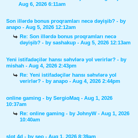
Aug 6, 2026 6:11am
Son illərdə bonus proqramları necə dəyişib?
- by
anapo
- Aug 5, 2026 12:12am
Re: Son illərdə bonus proqramları necə
dəyişib?
- by
sashakup
- Aug 5, 2026 12:13am
Yeni istifadəçilər hansı səhvlərə yol verirlər?
- by
mishah
- Aug 4, 2026 2:43pm
Re: Yeni istifadəçilər hansı səhvlərə yol
verirlər?
- by
anapo
- Aug 4, 2026 2:44pm
online gaming
- by
SergioMaq
- Aug 1, 2026
10:37am
Re: online gaming
- by
JohnyW
- Aug 1, 2026
10:40am
slot 4d
- by
seo
- Aug 1, 2026 8:39am