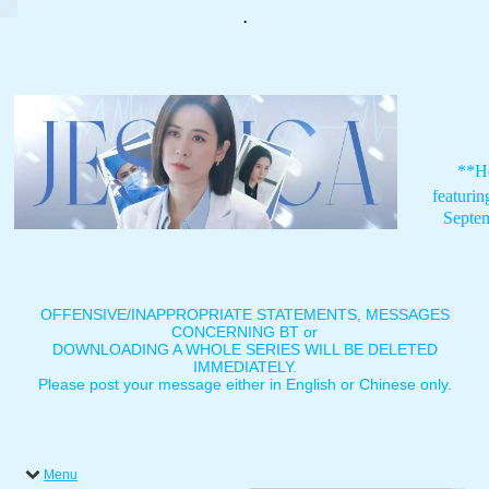
.
**H
featuri
Septe
OFFENSIVE/INAPPROPRIATE STATEMENTS, MESSAGES
CONCERNING BT or
DOWNLOADING A WHOLE SERIES WILL BE DELETED
IMMEDIATELY.
Please post your message either in English or Chinese only.
Menu