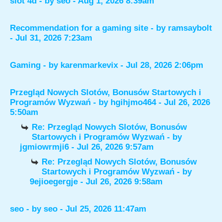
slot 4d
- by
seo
- Aug 1, 2026 8:39am
Recommendation for a gaming site
- by
ramsaybolt
- Jul 31, 2026 7:23am
Gaming
- by
karenmarkevix
- Jul 28, 2026 2:06pm
Przegląd Nowych Slotów, Bonusów Startowych i
Programów Wyzwań
- by
hgihjmo464
- Jul 26, 2026
5:50am
Re: Przegląd Nowych Slotów, Bonusów
Startowych i Programów Wyzwań
- by
jgmiowrmji6
- Jul 26, 2026 9:57am
Re: Przegląd Nowych Slotów, Bonusów
Startowych i Programów Wyzwań
- by
9ejioegergje
- Jul 26, 2026 9:58am
seo
- by
seo
- Jul 25, 2026 11:47am