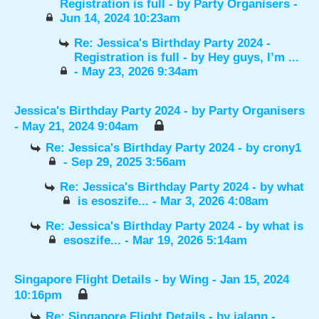
Registration is full
- by
Party Organisers
-
Jun 14, 2024 10:23am
Re: Jessica's Birthday Party 2024 -
Registration is full
- by
Hey guys, I’m ...
- May 23, 2026 9:34am
Jessica's Birthday Party 2024
- by
Party Organisers
- May 21, 2024 9:04am
Re: Jessica's Birthday Party 2024
- by
crony1
- Sep 29, 2025 3:56am
Re: Jessica's Birthday Party 2024
- by
what
is esoszife...
- Mar 3, 2026 4:08am
Re: Jessica's Birthday Party 2024
- by
what is
esoszife...
- Mar 19, 2026 5:14am
Singapore Flight Details
- by
Wing
- Jan 15, 2024
10:16pm
Re: Singapore Flight Details
- by
jalann
-