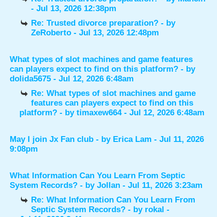
- Jul 13, 2026 12:38pm
Re: Trusted divorce preparation?
- by
ZeRoberto
- Jul 13, 2026 12:48pm
What types of slot machines and game features
can players expect to find on this platform?
- by
dolida5675
- Jul 12, 2026 6:48am
Re: What types of slot machines and game
features can players expect to find on this
platform?
- by
timaxew664
- Jul 12, 2026 6:48am
May I join Jx Fan club
- by
Erica Lam
- Jul 11, 2026
9:08pm
What Information Can You Learn From Septic
System Records?
- by
Jollan
- Jul 11, 2026 3:23am
Re: What Information Can You Learn From
Septic System Records?
- by
rokal
-