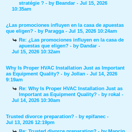
stratégie ?
- by
Beandar
- Jul 15, 2026
10:35am
¿Las promociones influyen en la casa de apuestas
que eligen?
- by
Paragga
- Jul 15, 2026 10:24am
Re: ¿Las promociones influyen en la casa de
apuestas que eligen?
- by
Dandar
-
Jul 15, 2026 10:32am
Why Is Proper HVAC Installation Just as Important
as Equipment Quality?
- by
Jollan
- Jul 14, 2026
9:19am
Re: Why Is Proper HVAC Installation Just as
Important as Equipment Quality?
- by
rokal
-
Jul 14, 2026 10:30am
Trusted divorce preparation?
- by
epifanec
-
Jul 13, 2026 12:19pm
Re: Trusted divorce preparation?
- by
Mancin