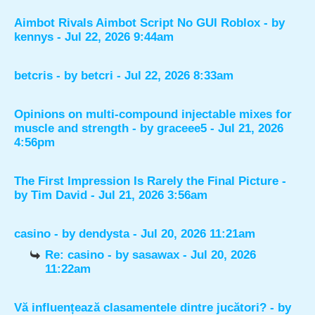
Aimbot Rivals Aimbot Script No GUI Roblox
- by
kennys
- Jul 22, 2026 9:44am
betcris
- by
betcri
- Jul 22, 2026 8:33am
Opinions on multi-compound injectable mixes for
muscle and strength
- by
graceee5
- Jul 21, 2026
4:56pm
The First Impression Is Rarely the Final Picture
-
by
Tim David
- Jul 21, 2026 3:56am
casino
- by
dendysta
- Jul 20, 2026 11:21am
Re: casino
- by
sasawax
- Jul 20, 2026
11:22am
Vă influențează clasamentele dintre jucători?
- by