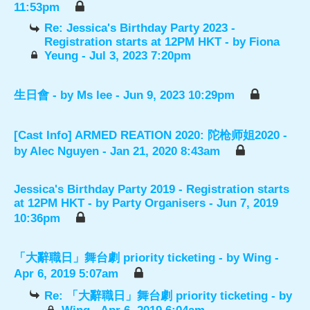
11:53pm
Re: Jessica's Birthday Party 2023 -
Registration starts at 12PM HKT
- by
Fiona
Yeung
- Jul 3, 2023 7:20pm
生日會
- by
Ms lee
- Jun 9, 2023 10:29pm
[Cast Info] ARMED REATION 2020: 陀枪师姐2020
-
by
Alec Nguyen
- Jan 21, 2020 8:43am
Jessica's Birthday Party 2019 - Registration starts
at 12PM HKT
- by
Party Organisers
- Jun 7, 2019
10:36pm
「大辭職日」舞台劇 priority ticketing
- by
Wing
-
Apr 6, 2019 5:07am
Re: 「大辭職日」舞台劇 priority ticketing
- by