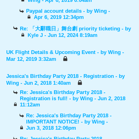
Wing
- Apr 6, 2019 6:04am
Paypal account details
- by
Wing
-
Apr 6, 2019 12:34pm
Re: 「大辭職日」舞台劇 priority ticketing
- by
Kyle J
- Jun 12, 2024 8:19am
UK Flight Details & Upcoming Event
- by
Wing
-
Mar 12, 2019 3:32am
Jessica's Birthday Party 2018 - Registration
- by
Wing
- Jun 2, 2018 1:40am
Re: Jessica's Birthday Party 2018 -
Registration is full!
- by
Wing
- Jun 2, 2018
11:12am
Re: Jessica's Birthday Party 2018 -
IMPORTANT NOTICE!
- by
Wing
-
Jun 3, 2018 12:06pm
Re: Jessica's Birthday Party 2018 -