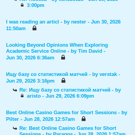
3:00pm
I was reading an articl
- by
nester
- Jun 30, 2026
11:50am
Looking Beyond Opinions When Exploring
Academic Service Online
- by
Tim David
-
Jun 30, 2026 6:36am
Ищу базу со статистикой матчей
- by
verstak
-
Jun 29, 2026 3:16pm
Re: Ищу базу со статистикой матчей
- by
aristo
- Jun 29, 2026 6:09pm
Best Online Casino Games for Short Sessions
- by
Pilter
- Jun 28, 2026 12:57am
Re: Best Online Casino Games for Short
Sessions
- by
Paragga
- Jun 28, 2026 1:57am