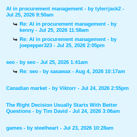
AI in procurement management
- by
tylerrjack2
-
Jul 25, 2026 9:50am
Re: AI in procurement management
- by
kenny
- Jul 25, 2026 11:58am
Re: AI in procurement management
- by
joepepper323
- Jul 25, 2026 2:05pm
seo
- by
seo
- Jul 25, 2026 1:41am
Re: seo
- by
sasawax
- Aug 4, 2026 10:17am
Canadian market
- by
Viktorr
- Jul 24, 2026 2:55pm
The Right Decision Usually Starts With Better
Questions
- by
Tim David
- Jul 24, 2026 3:06am
games
- by
steelheart
- Jul 23, 2026 10:28am