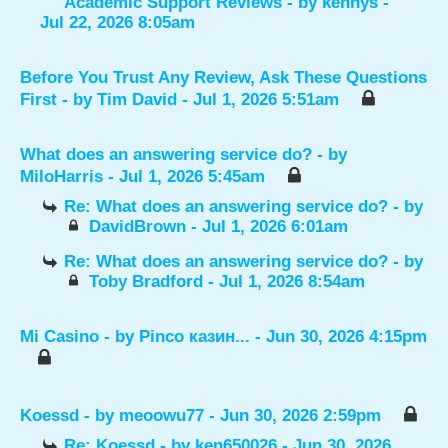
Academic Support Reviews
- by
kennys
-
Jul 22, 2026 8:05am
Before You Trust Any Review, Ask These Questions
First
- by
Tim David
- Jul 1, 2026 5:51am
What does an answering service do?
- by
MiloHarris
- Jul 1, 2026 5:45am
Re: What does an answering service do?
- by
DavidBrown
- Jul 1, 2026 6:01am
Re: What does an answering service do?
- by
Toby Bradford
- Jul 1, 2026 8:54am
Mi Casino
- by
Pinco казин...
- Jun 30, 2026 4:15pm
Koessd
- by
meoowu77
- Jun 30, 2026 2:59pm
Re: Koessd
- by
ken650026
- Jun 30, 2026