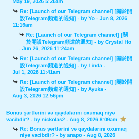
May 19, 2026 5:26am
Re: [Launch of our Telegram channel] [關於開
設Telegram頻道的通知]
- by
Yo
- Jun 8, 2026
11:16am
Re: [Launch of our Telegram channel] [關
於開設Telegram頻道的通知]
- by
Crystal Ho
- Jun 26, 2026 11:24am
Re: [Launch of our Telegram channel] [關於開
設Telegram頻道的通知]
- by
Linda
-
Jul 1, 2026 11:41am
Re: [Launch of our Telegram channel] [關於開
設Telegram頻道的通知]
- by
Ayuka
-
Aug 3, 2026 12:56pm
Bonus şərtlərini və qaydalarını oxumaq niyə
vacibdir?
- by
nickolas2
- Aug 8, 2026 8:09am
Re: Bonus şərtlərini və qaydalarını oxumaq
niyə vacibdir?
- by
anapo
- Aug 8, 2026