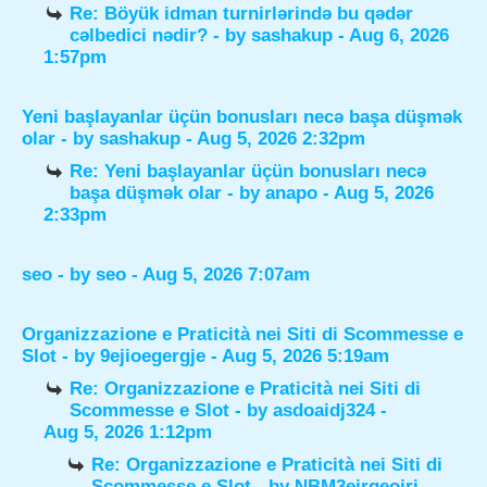
Re: Böyük idman turnirlərində bu qədər
cəlbedici nədir?
- by
sashakup
- Aug 6, 2026
1:57pm
Yeni başlayanlar üçün bonusları necə başa düşmək
olar
- by
sashakup
- Aug 5, 2026 2:32pm
Re: Yeni başlayanlar üçün bonusları necə
başa düşmək olar
- by
anapo
- Aug 5, 2026
2:33pm
seo
- by
seo
- Aug 5, 2026 7:07am
Organizzazione e Praticità nei Siti di Scommesse e
Slot
- by
9ejioegergje
- Aug 5, 2026 5:19am
Re: Organizzazione e Praticità nei Siti di
Scommesse e Slot
- by
asdoaidj324
-
Aug 5, 2026 1:12pm
Re: Organizzazione e Praticità nei Siti di
Scommesse e Slot
- by
NBM3eirgeoirj
-