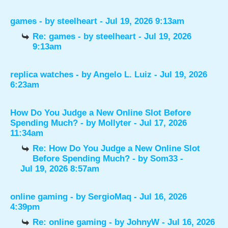
games
- by
steelheart
- Jul 19, 2026 9:13am
Re: games
- by
steelheart
- Jul 19, 2026
9:13am
replica watches
- by
Angelo L. Luiz
- Jul 19, 2026
6:23am
How Do You Judge a New Online Slot Before
Spending Much?
- by
Mollyter
- Jul 17, 2026
11:34am
Re: How Do You Judge a New Online Slot
Before Spending Much?
- by
Som33
-
Jul 19, 2026 8:57am
online gaming
- by
SergioMaq
- Jul 16, 2026
4:39pm
Re: online gaming
- by
JohnyW
- Jul 16, 2026