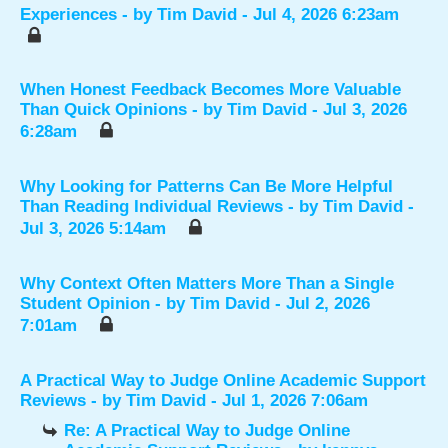
Experiences
- by
Tim David
- Jul 4, 2026 6:23am
When Honest Feedback Becomes More Valuable
Than Quick Opinions
- by
Tim David
- Jul 3, 2026
6:28am
Why Looking for Patterns Can Be More Helpful
Than Reading Individual Reviews
- by
Tim David
-
Jul 3, 2026 5:14am
Why Context Often Matters More Than a Single
Student Opinion
- by
Tim David
- Jul 2, 2026
7:01am
A Practical Way to Judge Online Academic Support
Reviews
- by
Tim David
- Jul 1, 2026 7:06am
Re: A Practical Way to Judge Online