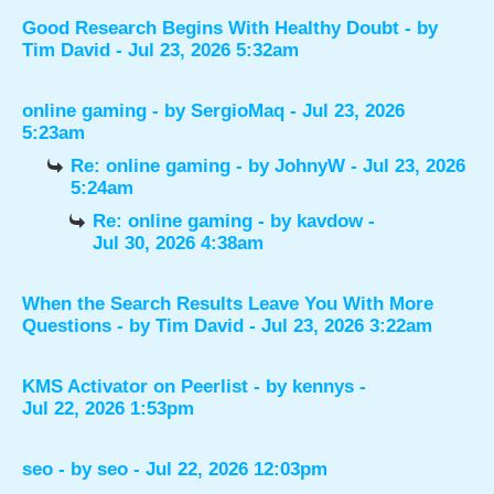
Good Research Begins With Healthy Doubt
- by
Tim David
- Jul 23, 2026 5:32am
online gaming
- by
SergioMaq
- Jul 23, 2026
5:23am
Re: online gaming
- by
JohnyW
- Jul 23, 2026
5:24am
Re: online gaming
- by
kavdow
-
Jul 30, 2026 4:38am
When the Search Results Leave You With More
Questions
- by
Tim David
- Jul 23, 2026 3:22am
KMS Activator on Peerlist
- by
kennys
-
Jul 22, 2026 1:53pm
seo
- by
seo
- Jul 22, 2026 12:03pm