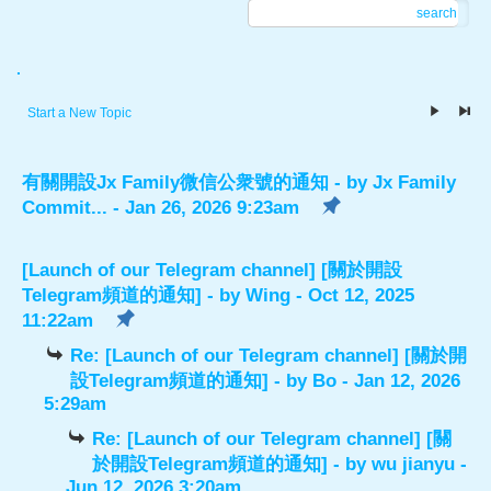
search
.
Start a New Topic
有關開設Jx Family微信公衆號的通知
- by
Jx Family
Commit...
- Jan 26, 2026 9:23am
[Launch of our Telegram channel] [關於開設
Telegram頻道的通知]
- by
Wing
- Oct 12, 2025
11:22am
Re: [Launch of our Telegram channel] [關於開
設Telegram頻道的通知]
- by
Bo
- Jan 12, 2026
5:29am
Re: [Launch of our Telegram channel] [關
於開設Telegram頻道的通知]
- by
wu jianyu
-
Jun 12, 2026 3:20am