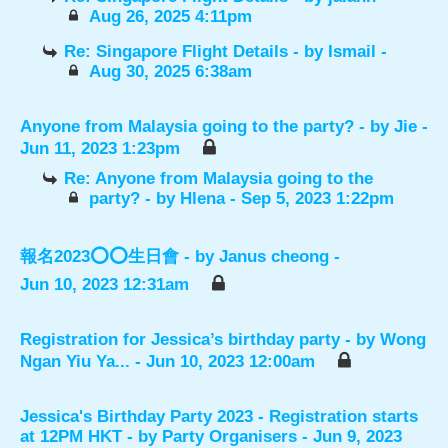
Aug 26, 2025 4:11pm
Re: Singapore Flight Details
- by
Ismail
-
Aug 30, 2025 6:38am
Anyone from Malaysia going to the party?
- by
Jie
-
Jun 11, 2023 1:23pm
Re: Anyone from Malaysia going to the
party?
- by
Hlena
- Sep 5, 2023 1:22pm
報名2023⭕️⭕️生日會
- by
Janus cheong
-
Jun 10, 2023 12:31am
Registration for Jessica’s birthday party
- by
Wong
Ngan Yiu Ya...
- Jun 10, 2023 12:00am
Jessica's Birthday Party 2023 - Registration starts
at 12PM HKT
- by
Party Organisers
- Jun 9, 2023