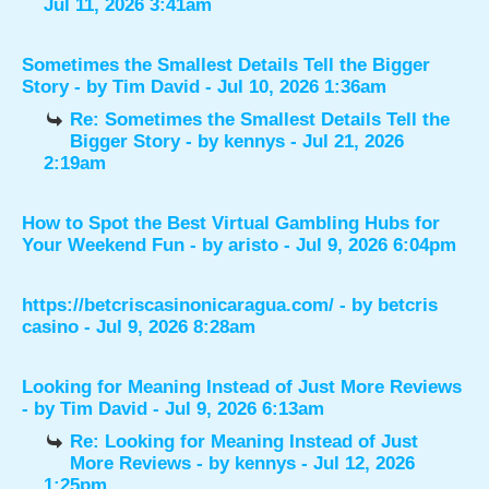
Jul 11, 2026 3:41am
Sometimes the Smallest Details Tell the Bigger
Story
- by
Tim David
- Jul 10, 2026 1:36am
Re: Sometimes the Smallest Details Tell the
Bigger Story
- by
kennys
- Jul 21, 2026
2:19am
How to Spot the Best Virtual Gambling Hubs for
Your Weekend Fun
- by
aristo
- Jul 9, 2026 6:04pm
https://betcriscasinonicaragua.com/
- by
betcris
casino
- Jul 9, 2026 8:28am
Looking for Meaning Instead of Just More Reviews
- by
Tim David
- Jul 9, 2026 6:13am
Re: Looking for Meaning Instead of Just
More Reviews
- by
kennys
- Jul 12, 2026
1:25pm