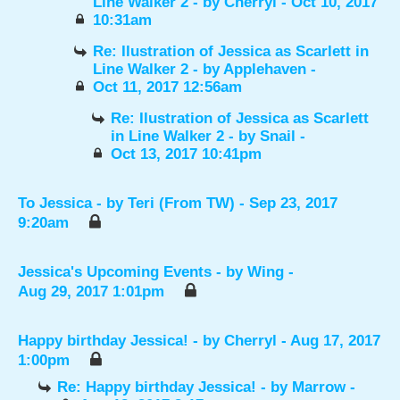
Line Walker 2
- by
Cherryl
- Oct 10, 2017
10:31am
Re: Ilustration of Jessica as Scarlett in
Line Walker 2
- by
Applehaven
-
Oct 11, 2017 12:56am
Re: Ilustration of Jessica as Scarlett
in Line Walker 2
- by
Snail
-
Oct 13, 2017 10:41pm
To Jessica
- by
Teri (From TW)
- Sep 23, 2017
9:20am
Jessica's Upcoming Events
- by
Wing
-
Aug 29, 2017 1:01pm
Happy birthday Jessica!
- by
Cherryl
- Aug 17, 2017
1:00pm
Re: Happy birthday Jessica!
- by
Marrow
-