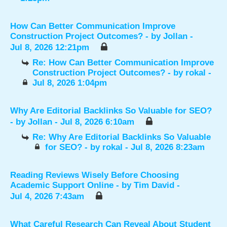
How Can Better Communication Improve
Construction Project Outcomes?
- by
Jollan
-
Jul 8, 2026 12:21pm
Re: How Can Better Communication Improve
Construction Project Outcomes?
- by
rokal
-
Jul 8, 2026 1:04pm
Why Are Editorial Backlinks So Valuable for SEO?
- by
Jollan
- Jul 8, 2026 6:10am
Re: Why Are Editorial Backlinks So Valuable
for SEO?
- by
rokal
- Jul 8, 2026 8:23am
Reading Reviews Wisely Before Choosing
Academic Support Online
- by
Tim David
-
Jul 4, 2026 7:43am
What Careful Research Can Reveal About Student