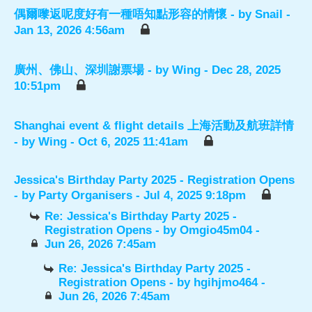
偶爾嚟返呢度好有一種唔知點形容的情懷
- by
Snail
-
Jan 13, 2026 4:56am
廣州、佛山、深圳謝票場
- by
Wing
- Dec 28, 2025
10:51pm
Shanghai event & flight details 上海活動及航班詳情
- by
Wing
- Oct 6, 2025 11:41am
Jessica's Birthday Party 2025 - Registration Opens
- by
Party Organisers
- Jul 4, 2025 9:18pm
Re: Jessica's Birthday Party 2025 -
Registration Opens
- by
Omgio45m04
-
Jun 26, 2026 7:45am
Re: Jessica's Birthday Party 2025 -
Registration Opens
- by
hgihjmo464
-
Jun 26, 2026 7:45am