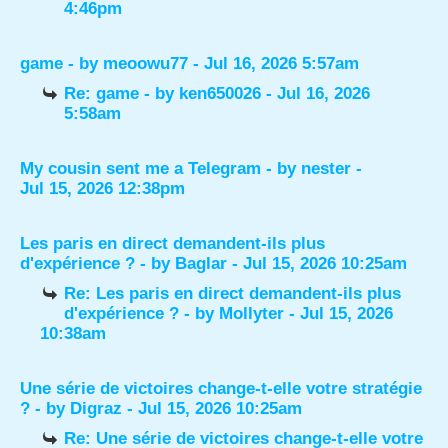
4:46pm
game
- by
meoowu77
- Jul 16, 2026 5:57am
Re: game
- by
ken650026
- Jul 16, 2026
5:58am
My cousin sent me a Telegram
- by
nester
-
Jul 15, 2026 12:38pm
Les paris en direct demandent-ils plus
d'expérience ?
- by
Baglar
- Jul 15, 2026 10:25am
Re: Les paris en direct demandent-ils plus
d'expérience ?
- by
Mollyter
- Jul 15, 2026
10:38am
Une série de victoires change-t-elle votre stratégie
?
- by
Digraz
- Jul 15, 2026 10:25am
Re: Une série de victoires change-t-elle votre