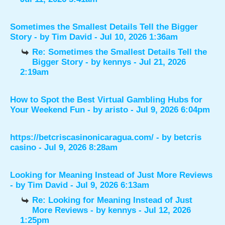
Sometimes the Smallest Details Tell the Bigger
Story
- by
Tim David
- Jul 10, 2026 1:36am
Re: Sometimes the Smallest Details Tell the
Bigger Story
- by
kennys
- Jul 21, 2026
2:19am
How to Spot the Best Virtual Gambling Hubs for
Your Weekend Fun
- by
aristo
- Jul 9, 2026 6:04pm
https://betcriscasinonicaragua.com/
- by
betcris
casino
- Jul 9, 2026 8:28am
Looking for Meaning Instead of Just More Reviews
- by
Tim David
- Jul 9, 2026 6:13am
Re: Looking for Meaning Instead of Just
More Reviews
- by
kennys
- Jul 12, 2026
1:25pm