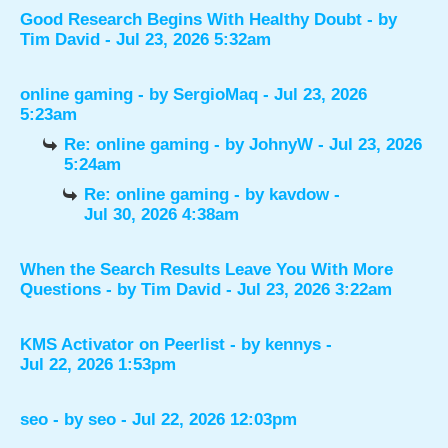
Good Research Begins With Healthy Doubt
- by
Tim David
- Jul 23, 2026 5:32am
online gaming
- by
SergioMaq
- Jul 23, 2026
5:23am
Re: online gaming
- by
JohnyW
- Jul 23, 2026
5:24am
Re: online gaming
- by
kavdow
-
Jul 30, 2026 4:38am
When the Search Results Leave You With More
Questions
- by
Tim David
- Jul 23, 2026 3:22am
KMS Activator on Peerlist
- by
kennys
-
Jul 22, 2026 1:53pm
seo
- by
seo
- Jul 22, 2026 12:03pm