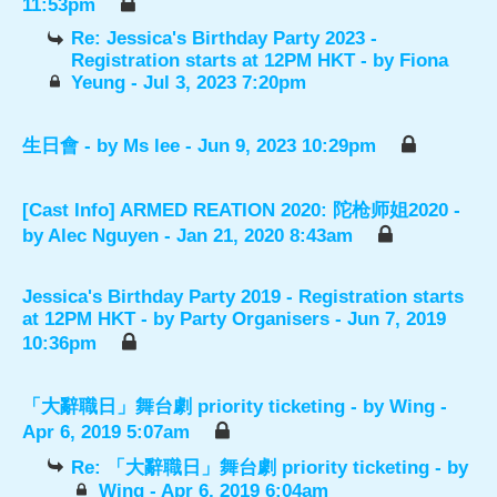
11:53pm
Re: Jessica's Birthday Party 2023 -
Registration starts at 12PM HKT
- by
Fiona
Yeung
- Jul 3, 2023 7:20pm
生日會
- by
Ms lee
- Jun 9, 2023 10:29pm
[Cast Info] ARMED REATION 2020: 陀枪师姐2020
-
by
Alec Nguyen
- Jan 21, 2020 8:43am
Jessica's Birthday Party 2019 - Registration starts
at 12PM HKT
- by
Party Organisers
- Jun 7, 2019
10:36pm
「大辭職日」舞台劇 priority ticketing
- by
Wing
-
Apr 6, 2019 5:07am
Re: 「大辭職日」舞台劇 priority ticketing
- by
Wing
- Apr 6, 2019 6:04am