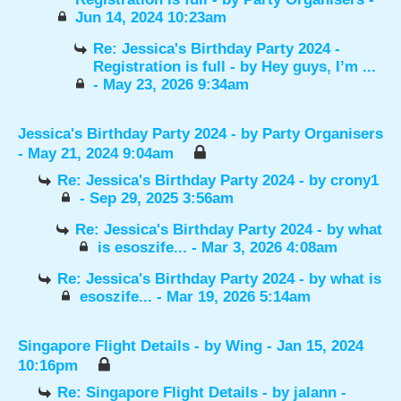
Jun 14, 2024 10:23am
Re: Jessica's Birthday Party 2024 -
Registration is full
- by
Hey guys, I’m ...
- May 23, 2026 9:34am
Jessica's Birthday Party 2024
- by
Party Organisers
- May 21, 2024 9:04am
Re: Jessica's Birthday Party 2024
- by
crony1
- Sep 29, 2025 3:56am
Re: Jessica's Birthday Party 2024
- by
what
is esoszife...
- Mar 3, 2026 4:08am
Re: Jessica's Birthday Party 2024
- by
what is
esoszife...
- Mar 19, 2026 5:14am
Singapore Flight Details
- by
Wing
- Jan 15, 2024
10:16pm
Re: Singapore Flight Details
- by
jalann
-