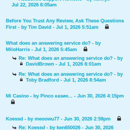
Jul 22, 2026 8:05am
Before You Trust Any Review, Ask These Questions
First
- by
Tim David
- Jul 1, 2026 5:51am
What does an answering service do?
- by
MiloHarris
- Jul 1, 2026 5:45am
Re: What does an answering service do?
- by
DavidBrown
- Jul 1, 2026 6:01am
Re: What does an answering service do?
- by
Toby Bradford
- Jul 1, 2026 8:54am
Mi Casino
- by
Pinco казин...
- Jun 30, 2026 4:15pm
Koessd
- by
meoowu77
- Jun 30, 2026 2:59pm
Re: Koessd
- by
ken650026
- Jun 30, 2026