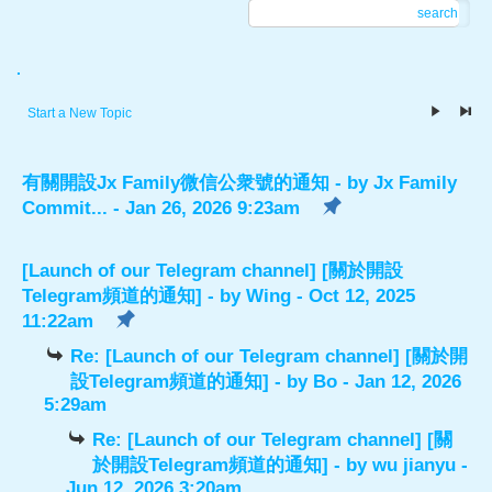
search
.
Start a New Topic
有關開設Jx Family微信公衆號的通知
- by
Jx Family
Commit...
- Jan 26, 2026 9:23am
[Launch of our Telegram channel] [關於開設
Telegram頻道的通知]
- by
Wing
- Oct 12, 2025
11:22am
Re: [Launch of our Telegram channel] [關於開
設Telegram頻道的通知]
- by
Bo
- Jan 12, 2026
5:29am
Re: [Launch of our Telegram channel] [關
於開設Telegram頻道的通知]
- by
wu jianyu
-
Jun 12, 2026 3:20am