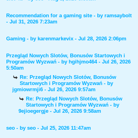
Recommendation for a gaming site
- by
ramsaybolt
- Jul 31, 2026 7:23am
Gaming
- by
karenmarkevix
- Jul 28, 2026 2:06pm
Przegląd Nowych Slotów, Bonusów Startowych i
Programów Wyzwań
- by
hgihjmo464
- Jul 26, 2026
5:50am
Re: Przegląd Nowych Slotów, Bonusów
Startowych i Programów Wyzwań
- by
jgmiowrmji6
- Jul 26, 2026 9:57am
Re: Przegląd Nowych Slotów, Bonusów
Startowych i Programów Wyzwań
- by
9ejioegergje
- Jul 26, 2026 9:58am
seo
- by
seo
- Jul 25, 2026 11:47am