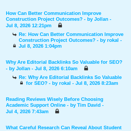
How Can Better Communication Improve
Construction Project Outcomes?
- by
Jollan
-
Jul 8, 2026 12:21pm
Re: How Can Better Communication Improve
Construction Project Outcomes?
- by
rokal
-
Jul 8, 2026 1:04pm
Why Are Editorial Backlinks So Valuable for SEO?
- by
Jollan
- Jul 8, 2026 6:10am
Re: Why Are Editorial Backlinks So Valuable
for SEO?
- by
rokal
- Jul 8, 2026 8:23am
Reading Reviews Wisely Before Choosing
Academic Support Online
- by
Tim David
-
Jul 4, 2026 7:43am
What Careful Research Can Reveal About Student