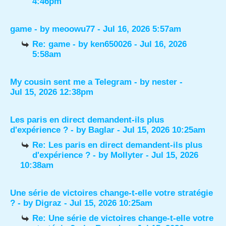
4:46pm
game
- by
meoowu77
- Jul 16, 2026 5:57am
Re: game
- by
ken650026
- Jul 16, 2026
5:58am
My cousin sent me a Telegram
- by
nester
-
Jul 15, 2026 12:38pm
Les paris en direct demandent-ils plus
d'expérience ?
- by
Baglar
- Jul 15, 2026 10:25am
Re: Les paris en direct demandent-ils plus
d'expérience ?
- by
Mollyter
- Jul 15, 2026
10:38am
Une série de victoires change-t-elle votre stratégie
?
- by
Digraz
- Jul 15, 2026 10:25am
Re: Une série de victoires change-t-elle votre