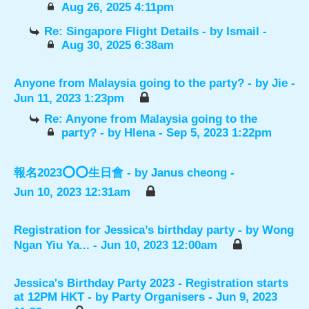
Aug 26, 2025 4:11pm
Re: Singapore Flight Details
- by
Ismail
-
Aug 30, 2025 6:38am
Anyone from Malaysia going to the party?
- by
Jie
-
Jun 11, 2023 1:23pm
Re: Anyone from Malaysia going to the
party?
- by
Hlena
- Sep 5, 2023 1:22pm
報名2023⭕️⭕️生日會
- by
Janus cheong
-
Jun 10, 2023 12:31am
Registration for Jessica’s birthday party
- by
Wong
Ngan Yiu Ya...
- Jun 10, 2023 12:00am
Jessica's Birthday Party 2023 - Registration starts
at 12PM HKT
- by
Party Organisers
- Jun 9, 2023