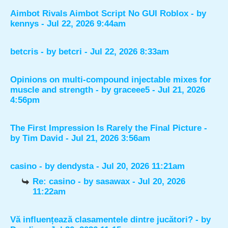
Aimbot Rivals Aimbot Script No GUI Roblox
- by
kennys
- Jul 22, 2026 9:44am
betcris
- by
betcri
- Jul 22, 2026 8:33am
Opinions on multi-compound injectable mixes for
muscle and strength
- by
graceee5
- Jul 21, 2026
4:56pm
The First Impression Is Rarely the Final Picture
-
by
Tim David
- Jul 21, 2026 3:56am
casino
- by
dendysta
- Jul 20, 2026 11:21am
Re: casino
- by
sasawax
- Jul 20, 2026
11:22am
Vă influențează clasamentele dintre jucători?
- by