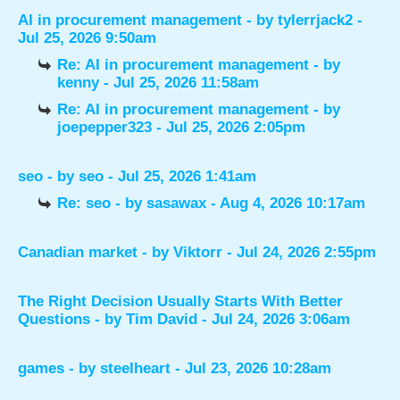
AI in procurement management
- by
tylerrjack2
-
Jul 25, 2026 9:50am
Re: AI in procurement management
- by
kenny
- Jul 25, 2026 11:58am
Re: AI in procurement management
- by
joepepper323
- Jul 25, 2026 2:05pm
seo
- by
seo
- Jul 25, 2026 1:41am
Re: seo
- by
sasawax
- Aug 4, 2026 10:17am
Canadian market
- by
Viktorr
- Jul 24, 2026 2:55pm
The Right Decision Usually Starts With Better
Questions
- by
Tim David
- Jul 24, 2026 3:06am
games
- by
steelheart
- Jul 23, 2026 10:28am