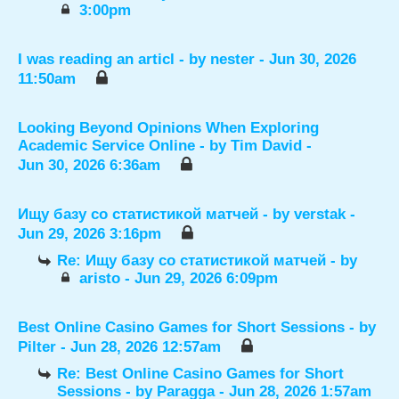
3:00pm
I was reading an articl
- by
nester
- Jun 30, 2026
11:50am
Looking Beyond Opinions When Exploring
Academic Service Online
- by
Tim David
-
Jun 30, 2026 6:36am
Ищу базу со статистикой матчей
- by
verstak
-
Jun 29, 2026 3:16pm
Re: Ищу базу со статистикой матчей
- by
aristo
- Jun 29, 2026 6:09pm
Best Online Casino Games for Short Sessions
- by
Pilter
- Jun 28, 2026 12:57am
Re: Best Online Casino Games for Short
Sessions
- by
Paragga
- Jun 28, 2026 1:57am