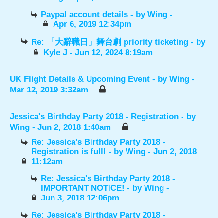
Paypal account details
- by
Wing
-
Apr 6, 2019 12:34pm
Re: 「大辭職日」舞台劇 priority ticketing
- by
Kyle J
- Jun 12, 2024 8:19am
UK Flight Details & Upcoming Event
- by
Wing
-
Mar 12, 2019 3:32am
Jessica's Birthday Party 2018 - Registration
- by
Wing
- Jun 2, 2018 1:40am
Re: Jessica's Birthday Party 2018 -
Registration is full!
- by
Wing
- Jun 2, 2018
11:12am
Re: Jessica's Birthday Party 2018 -
IMPORTANT NOTICE!
- by
Wing
-
Jun 3, 2018 12:06pm
Re: Jessica's Birthday Party 2018 -