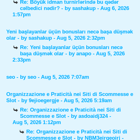
Re: Böyük idman turnirlərində bu qədər
cəlbedici nədir?
- by
sashakup
- Aug 6, 2026
1:57pm
Yeni başlayanlar üçün bonusları necə başa düşmək
olar
- by
sashakup
- Aug 5, 2026 2:32pm
Re: Yeni başlayanlar üçün bonusları necə
başa düşmək olar
- by
anapo
- Aug 5, 2026
2:33pm
seo
- by
seo
- Aug 5, 2026 7:07am
Organizzazione e Praticità nei Siti di Scommesse e
Slot
- by
9ejioegergje
- Aug 5, 2026 5:19am
Re: Organizzazione e Praticità nei Siti di
Scommesse e Slot
- by
asdoaidj324
-
Aug 5, 2026 1:12pm
Re: Organizzazione e Praticità nei Siti di
Scommesse e Slot
- by
NBM3eirgeoirj
-