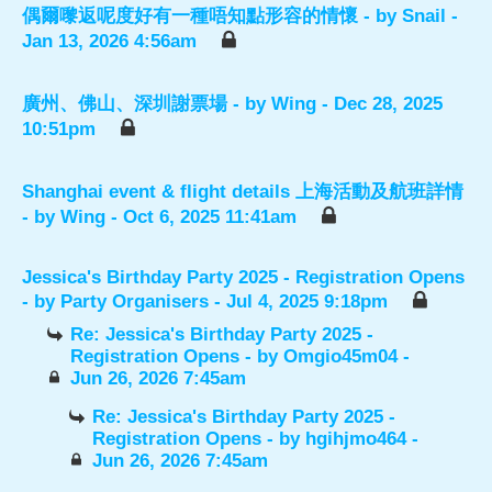
偶爾嚟返呢度好有一種唔知點形容的情懷
- by
Snail
-
Jan 13, 2026 4:56am
廣州、佛山、深圳謝票場
- by
Wing
- Dec 28, 2025
10:51pm
Shanghai event & flight details 上海活動及航班詳情
- by
Wing
- Oct 6, 2025 11:41am
Jessica's Birthday Party 2025 - Registration Opens
- by
Party Organisers
- Jul 4, 2025 9:18pm
Re: Jessica's Birthday Party 2025 -
Registration Opens
- by
Omgio45m04
-
Jun 26, 2026 7:45am
Re: Jessica's Birthday Party 2025 -
Registration Opens
- by
hgihjmo464
-
Jun 26, 2026 7:45am