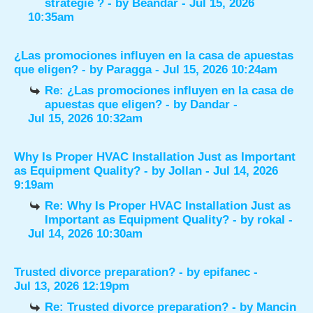
stratégie ?
- by
Beandar
- Jul 15, 2026
10:35am
¿Las promociones influyen en la casa de apuestas
que eligen?
- by
Paragga
- Jul 15, 2026 10:24am
Re: ¿Las promociones influyen en la casa de
apuestas que eligen?
- by
Dandar
-
Jul 15, 2026 10:32am
Why Is Proper HVAC Installation Just as Important
as Equipment Quality?
- by
Jollan
- Jul 14, 2026
9:19am
Re: Why Is Proper HVAC Installation Just as
Important as Equipment Quality?
- by
rokal
-
Jul 14, 2026 10:30am
Trusted divorce preparation?
- by
epifanec
-
Jul 13, 2026 12:19pm
Re: Trusted divorce preparation?
- by
Mancin