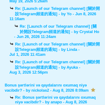
May 19, 2026 5:26am
Re: [Launch of our Telegram channel] [關於開
設Telegram頻道的通知]
- by
Yo
- Jun 8, 2026
11:16am
Re: [Launch of our Telegram channel] [關
於開設Telegram頻道的通知]
- by
Crystal Ho
- Jun 26, 2026 11:24am
Re: [Launch of our Telegram channel] [關於開
設Telegram頻道的通知]
- by
Linda
-
Jul 1, 2026 11:41am
Re: [Launch of our Telegram channel] [關於開
設Telegram頻道的通知]
- by
Ayuka
-
Aug 3, 2026 12:56pm
Bonus şərtlərini və qaydalarını oxumaq niyə
vacibdir?
- by
nickolas2
- Aug 8, 2026 8:09am
Re: Bonus şərtlərini və qaydalarını oxumaq
niyə vacibdir?
- by
anapo
- Aug 8, 2026