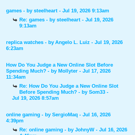
games
- by
steelheart
- Jul 19, 2026 9:13am
Re: games
- by
steelheart
- Jul 19, 2026
9:13am
replica watches
- by
Angelo L. Luiz
- Jul 19, 2026
6:23am
How Do You Judge a New Online Slot Before
Spending Much?
- by
Mollyter
- Jul 17, 2026
11:34am
Re: How Do You Judge a New Online Slot
Before Spending Much?
- by
Som33
-
Jul 19, 2026 8:57am
online gaming
- by
SergioMaq
- Jul 16, 2026
4:39pm
Re: online gaming
- by
JohnyW
- Jul 16, 2026