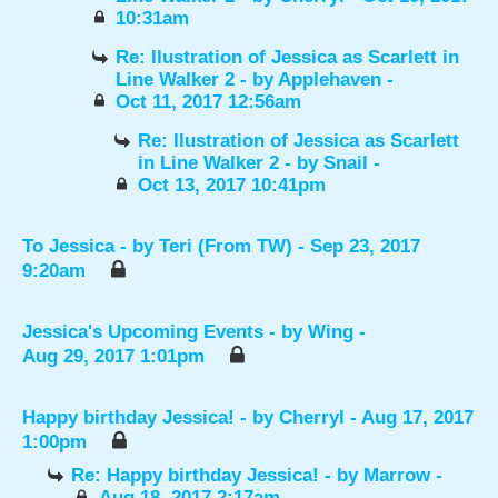
10:31am
Re: Ilustration of Jessica as Scarlett in
Line Walker 2
- by
Applehaven
-
Oct 11, 2017 12:56am
Re: Ilustration of Jessica as Scarlett
in Line Walker 2
- by
Snail
-
Oct 13, 2017 10:41pm
To Jessica
- by
Teri (From TW)
- Sep 23, 2017
9:20am
Jessica's Upcoming Events
- by
Wing
-
Aug 29, 2017 1:01pm
Happy birthday Jessica!
- by
Cherryl
- Aug 17, 2017
1:00pm
Re: Happy birthday Jessica!
- by
Marrow
-
Aug 18, 2017 2:17am