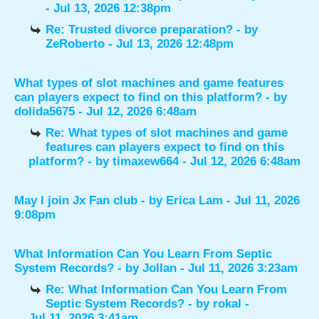
- Jul 13, 2026 12:38pm
Re: Trusted divorce preparation?
- by
ZeRoberto
- Jul 13, 2026 12:48pm
What types of slot machines and game features
can players expect to find on this platform?
- by
dolida5675
- Jul 12, 2026 6:48am
Re: What types of slot machines and game
features can players expect to find on this
platform?
- by
timaxew664
- Jul 12, 2026 6:48am
May I join Jx Fan club
- by
Erica Lam
- Jul 11, 2026
9:08pm
What Information Can You Learn From Septic
System Records?
- by
Jollan
- Jul 11, 2026 3:23am
Re: What Information Can You Learn From
Septic System Records?
- by
rokal
-
Jul 11, 2026 3:41am