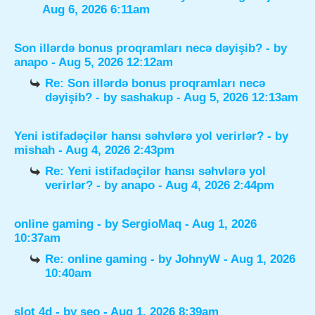
Aug 6, 2026 6:11am
Son illərdə bonus proqramları necə dəyişib?
- by
anapo
- Aug 5, 2026 12:12am
Re: Son illərdə bonus proqramları necə
dəyişib?
- by
sashakup
- Aug 5, 2026 12:13am
Yeni istifadəçilər hansı səhvlərə yol verirlər?
- by
mishah
- Aug 4, 2026 2:43pm
Re: Yeni istifadəçilər hansı səhvlərə yol
verirlər?
- by
anapo
- Aug 4, 2026 2:44pm
online gaming
- by
SergioMaq
- Aug 1, 2026
10:37am
Re: online gaming
- by
JohnyW
- Aug 1, 2026
10:40am
slot 4d
- by
seo
- Aug 1, 2026 8:39am