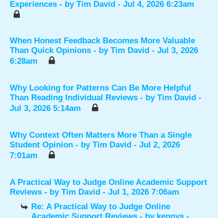
Experiences
- by
Tim David
- Jul 4, 2026 6:23am
When Honest Feedback Becomes More Valuable
Than Quick Opinions
- by
Tim David
- Jul 3, 2026
6:28am
Why Looking for Patterns Can Be More Helpful
Than Reading Individual Reviews
- by
Tim David
-
Jul 3, 2026 5:14am
Why Context Often Matters More Than a Single
Student Opinion
- by
Tim David
- Jul 2, 2026
7:01am
A Practical Way to Judge Online Academic Support
Reviews
- by
Tim David
- Jul 1, 2026 7:06am
Re: A Practical Way to Judge Online
Academic Support Reviews
- by
kennys
-