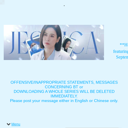
.
**H
featuri
Septe
OFFENSIVE/INAPPROPRIATE STATEMENTS, MESSAGES
CONCERNING BT or
DOWNLOADING A WHOLE SERIES WILL BE DELETED
IMMEDIATELY.
Please post your message either in English or Chinese only.
Menu