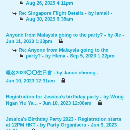
Aug 26, 2025 4:11pm
Re: Singapore Flight Details
- by
Ismail
-
Aug 30, 2025 6:38am
Anyone from Malaysia going to the party?
- by
Jie
-
Jun 11, 2023 1:23pm
Re: Anyone from Malaysia going to the
party?
- by
Hlena
- Sep 5, 2023 1:22pm
報名2023⭕️⭕️生日會
- by
Janus cheong
-
Jun 10, 2023 12:31am
Registration for Jessica’s birthday party
- by
Wong
Ngan Yiu Ya...
- Jun 10, 2023 12:00am
Jessica's Birthday Party 2023 - Registration starts
at 12PM HKT
- by
Party Organisers
- Jun 9, 2023