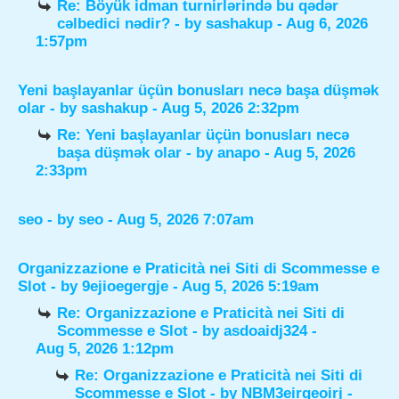
Re: Böyük idman turnirlərində bu qədər
cəlbedici nədir?
- by
sashakup
- Aug 6, 2026
1:57pm
Yeni başlayanlar üçün bonusları necə başa düşmək
olar
- by
sashakup
- Aug 5, 2026 2:32pm
Re: Yeni başlayanlar üçün bonusları necə
başa düşmək olar
- by
anapo
- Aug 5, 2026
2:33pm
seo
- by
seo
- Aug 5, 2026 7:07am
Organizzazione e Praticità nei Siti di Scommesse e
Slot
- by
9ejioegergje
- Aug 5, 2026 5:19am
Re: Organizzazione e Praticità nei Siti di
Scommesse e Slot
- by
asdoaidj324
-
Aug 5, 2026 1:12pm
Re: Organizzazione e Praticità nei Siti di
Scommesse e Slot
- by
NBM3eirgeoirj
-