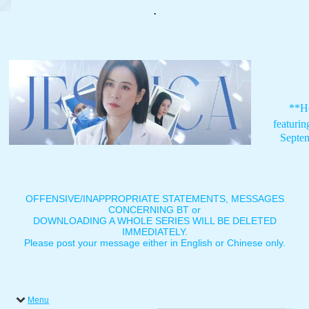
.
**H
featuri
Septe
OFFENSIVE/INAPPROPRIATE STATEMENTS, MESSAGES
CONCERNING BT or
DOWNLOADING A WHOLE SERIES WILL BE DELETED
IMMEDIATELY.
Please post your message either in English or Chinese only.
Menu