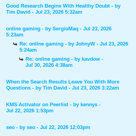
Good Research Begins With Healthy Doubt
- by
Tim David
- Jul 23, 2026 5:32am
online gaming
- by
SergioMaq
- Jul 23, 2026
5:23am
Re: online gaming
- by
JohnyW
- Jul 23, 2026
5:24am
Re: online gaming
- by
kavdow
-
Jul 30, 2026 4:38am
When the Search Results Leave You With More
Questions
- by
Tim David
- Jul 23, 2026 3:22am
KMS Activator on Peerlist
- by
kennys
-
Jul 22, 2026 1:53pm
seo
- by
seo
- Jul 22, 2026 12:03pm