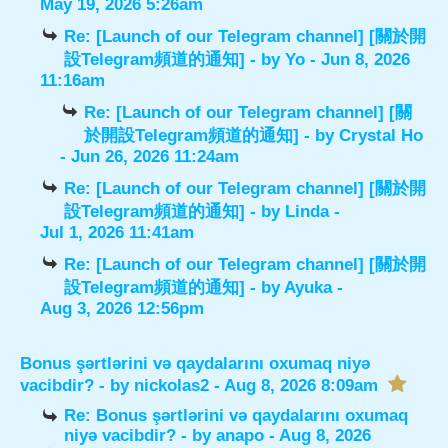
May 19, 2026 5:26am
Re: [Launch of our Telegram channel] [關於開
設Telegram頻道的通知]
- by
Yo
- Jun 8, 2026
11:16am
Re: [Launch of our Telegram channel] [關
於開設Telegram頻道的通知]
- by
Crystal Ho
- Jun 26, 2026 11:24am
Re: [Launch of our Telegram channel] [關於開
設Telegram頻道的通知]
- by
Linda
-
Jul 1, 2026 11:41am
Re: [Launch of our Telegram channel] [關於開
設Telegram頻道的通知]
- by
Ayuka
-
Aug 3, 2026 12:56pm
Bonus şərtlərini və qaydalarını oxumaq niyə
vacibdir?
- by
nickolas2
- Aug 8, 2026 8:09am
Re: Bonus şərtlərini və qaydalarını oxumaq
niyə vacibdir?
- by
anapo
- Aug 8, 2026