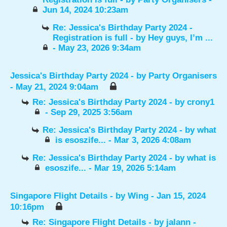
Jun 14, 2024 10:23am
Re: Jessica's Birthday Party 2024 -
Registration is full
- by
Hey guys, I’m ...
- May 23, 2026 9:34am
Jessica's Birthday Party 2024
- by
Party Organisers
- May 21, 2024 9:04am
Re: Jessica's Birthday Party 2024
- by
crony1
- Sep 29, 2025 3:56am
Re: Jessica's Birthday Party 2024
- by
what
is esoszife...
- Mar 3, 2026 4:08am
Re: Jessica's Birthday Party 2024
- by
what is
esoszife...
- Mar 19, 2026 5:14am
Singapore Flight Details
- by
Wing
- Jan 15, 2024
10:16pm
Re: Singapore Flight Details
- by
jalann
-