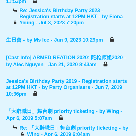
11:53pm
Re: Jessica's Birthday Party 2023 -
Registration starts at 12PM HKT
- by
Fiona
Yeung
- Jul 3, 2023 7:20pm
生日會
- by
Ms lee
- Jun 9, 2023 10:29pm
[Cast Info] ARMED REATION 2020: 陀枪师姐2020
-
by
Alec Nguyen
- Jan 21, 2020 8:43am
Jessica's Birthday Party 2019 - Registration starts
at 12PM HKT
- by
Party Organisers
- Jun 7, 2019
10:36pm
「大辭職日」舞台劇 priority ticketing
- by
Wing
-
Apr 6, 2019 5:07am
Re: 「大辭職日」舞台劇 priority ticketing
- by
Wing
- Apr 6, 2019 6:04am