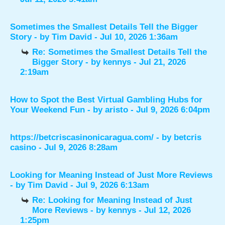
Sometimes the Smallest Details Tell the Bigger
Story
- by
Tim David
- Jul 10, 2026 1:36am
Re: Sometimes the Smallest Details Tell the
Bigger Story
- by
kennys
- Jul 21, 2026
2:19am
How to Spot the Best Virtual Gambling Hubs for
Your Weekend Fun
- by
aristo
- Jul 9, 2026 6:04pm
https://betcriscasinonicaragua.com/
- by
betcris
casino
- Jul 9, 2026 8:28am
Looking for Meaning Instead of Just More Reviews
- by
Tim David
- Jul 9, 2026 6:13am
Re: Looking for Meaning Instead of Just
More Reviews
- by
kennys
- Jul 12, 2026
1:25pm