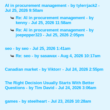
AI in procurement management
- by
tylerrjack2
-
Jul 25, 2026 9:50am
Re: AI in procurement management
- by
kenny
- Jul 25, 2026 11:58am
Re: AI in procurement management
- by
joepepper323
- Jul 25, 2026 2:05pm
seo
- by
seo
- Jul 25, 2026 1:41am
Re: seo
- by
sasawax
- Aug 4, 2026 10:17am
Canadian market
- by
Viktorr
- Jul 24, 2026 2:55pm
The Right Decision Usually Starts With Better
Questions
- by
Tim David
- Jul 24, 2026 3:06am
games
- by
steelheart
- Jul 23, 2026 10:28am