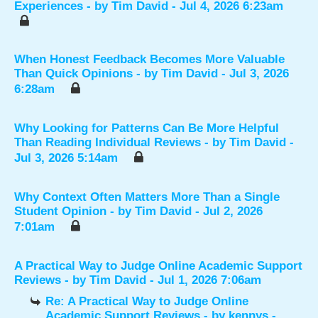
Experiences
- by
Tim David
- Jul 4, 2026 6:23am
When Honest Feedback Becomes More Valuable
Than Quick Opinions
- by
Tim David
- Jul 3, 2026
6:28am
Why Looking for Patterns Can Be More Helpful
Than Reading Individual Reviews
- by
Tim David
-
Jul 3, 2026 5:14am
Why Context Often Matters More Than a Single
Student Opinion
- by
Tim David
- Jul 2, 2026
7:01am
A Practical Way to Judge Online Academic Support
Reviews
- by
Tim David
- Jul 1, 2026 7:06am
Re: A Practical Way to Judge Online
Academic Support Reviews
- by
kennys
-