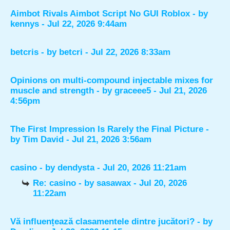
Aimbot Rivals Aimbot Script No GUI Roblox
- by
kennys
- Jul 22, 2026 9:44am
betcris
- by
betcri
- Jul 22, 2026 8:33am
Opinions on multi-compound injectable mixes for
muscle and strength
- by
graceee5
- Jul 21, 2026
4:56pm
The First Impression Is Rarely the Final Picture
-
by
Tim David
- Jul 21, 2026 3:56am
casino
- by
dendysta
- Jul 20, 2026 11:21am
Re: casino
- by
sasawax
- Jul 20, 2026
11:22am
Vă influențează clasamentele dintre jucători?
- by