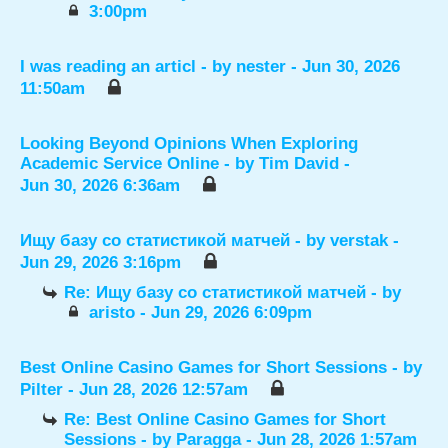
3:00pm
I was reading an articl
- by
nester
- Jun 30, 2026
11:50am
Looking Beyond Opinions When Exploring
Academic Service Online
- by
Tim David
-
Jun 30, 2026 6:36am
Ищу базу со статистикой матчей
- by
verstak
-
Jun 29, 2026 3:16pm
Re: Ищу базу со статистикой матчей
- by
aristo
- Jun 29, 2026 6:09pm
Best Online Casino Games for Short Sessions
- by
Pilter
- Jun 28, 2026 12:57am
Re: Best Online Casino Games for Short
Sessions
- by
Paragga
- Jun 28, 2026 1:57am