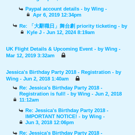
Paypal account details
- by
Wing
-
Apr 6, 2019 12:34pm
Re: 「大辭職日」舞台劇 priority ticketing
- by
Kyle J
- Jun 12, 2024 8:19am
UK Flight Details & Upcoming Event
- by
Wing
-
Mar 12, 2019 3:32am
Jessica's Birthday Party 2018 - Registration
- by
Wing
- Jun 2, 2018 1:40am
Re: Jessica's Birthday Party 2018 -
Registration is full!
- by
Wing
- Jun 2, 2018
11:12am
Re: Jessica's Birthday Party 2018 -
IMPORTANT NOTICE!
- by
Wing
-
Jun 3, 2018 12:06pm
Re: Jessica's Birthday Party 2018 -