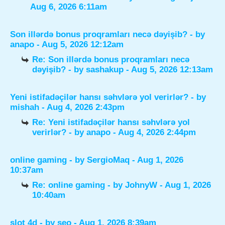
Aug 6, 2026 6:11am
Son illərdə bonus proqramları necə dəyişib?
- by
anapo
- Aug 5, 2026 12:12am
Re: Son illərdə bonus proqramları necə
dəyişib?
- by
sashakup
- Aug 5, 2026 12:13am
Yeni istifadəçilər hansı səhvlərə yol verirlər?
- by
mishah
- Aug 4, 2026 2:43pm
Re: Yeni istifadəçilər hansı səhvlərə yol
verirlər?
- by
anapo
- Aug 4, 2026 2:44pm
online gaming
- by
SergioMaq
- Aug 1, 2026
10:37am
Re: online gaming
- by
JohnyW
- Aug 1, 2026
10:40am
slot 4d
- by
seo
- Aug 1, 2026 8:39am