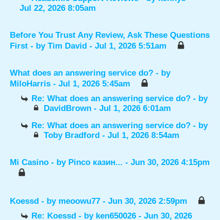
Jul 22, 2026 8:05am
Before You Trust Any Review, Ask These Questions
First
- by
Tim David
- Jul 1, 2026 5:51am
What does an answering service do?
- by
MiloHarris
- Jul 1, 2026 5:45am
Re: What does an answering service do?
- by
DavidBrown
- Jul 1, 2026 6:01am
Re: What does an answering service do?
- by
Toby Bradford
- Jul 1, 2026 8:54am
Mi Casino
- by
Pinco казин...
- Jun 30, 2026 4:15pm
Koessd
- by
meoowu77
- Jun 30, 2026 2:59pm
Re: Koessd
- by
ken650026
- Jun 30, 2026