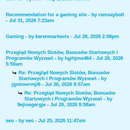
Recommendation for a gaming site
- by
ramsaybolt
- Jul 31, 2026 7:23am
Gaming
- by
karenmarkevix
- Jul 28, 2026 2:06pm
Przegląd Nowych Slotów, Bonusów Startowych i
Programów Wyzwań
- by
hgihjmo464
- Jul 26, 2026
5:50am
Re: Przegląd Nowych Slotów, Bonusów
Startowych i Programów Wyzwań
- by
jgmiowrmji6
- Jul 26, 2026 9:57am
Re: Przegląd Nowych Slotów, Bonusów
Startowych i Programów Wyzwań
- by
9ejioegergje
- Jul 26, 2026 9:58am
seo
- by
seo
- Jul 25, 2026 11:47am