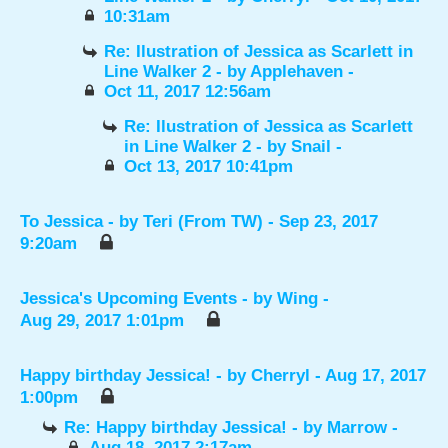
10:31am
Re: Ilustration of Jessica as Scarlett in
Line Walker 2
- by
Applehaven
-
Oct 11, 2017 12:56am
Re: Ilustration of Jessica as Scarlett
in Line Walker 2
- by
Snail
-
Oct 13, 2017 10:41pm
To Jessica
- by
Teri (From TW)
- Sep 23, 2017
9:20am
Jessica's Upcoming Events
- by
Wing
-
Aug 29, 2017 1:01pm
Happy birthday Jessica!
- by
Cherryl
- Aug 17, 2017
1:00pm
Re: Happy birthday Jessica!
- by
Marrow
-
Aug 18, 2017 2:17am