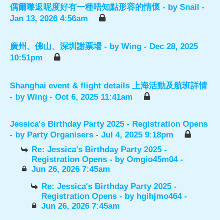
偶爾嚟返呢度好有一種唔知點形容的情懷
- by
Snail
-
Jan 13, 2026 4:56am
廣州、佛山、深圳謝票場
- by
Wing
- Dec 28, 2025
10:51pm
Shanghai event & flight details 上海活動及航班詳情
- by
Wing
- Oct 6, 2025 11:41am
Jessica's Birthday Party 2025 - Registration Opens
- by
Party Organisers
- Jul 4, 2025 9:18pm
Re: Jessica's Birthday Party 2025 -
Registration Opens
- by
Omgio45m04
-
Jun 26, 2026 7:45am
Re: Jessica's Birthday Party 2025 -
Registration Opens
- by
hgihjmo464
-
Jun 26, 2026 7:45am