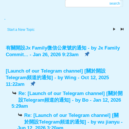
search
.
Start a New Topic
有關開設Jx Family微信公衆號的通知
- by
Jx Family
Commit...
- Jan 26, 2026 9:23am
[Launch of our Telegram channel] [關於開設
Telegram頻道的通知]
- by
Wing
- Oct 12, 2025
11:22am
Re: [Launch of our Telegram channel] [關於開
設Telegram頻道的通知]
- by
Bo
- Jan 12, 2026
5:29am
Re: [Launch of our Telegram channel] [關
於開設Telegram頻道的通知]
- by
wu jianyu
-
Jun 12, 2026 3:20am