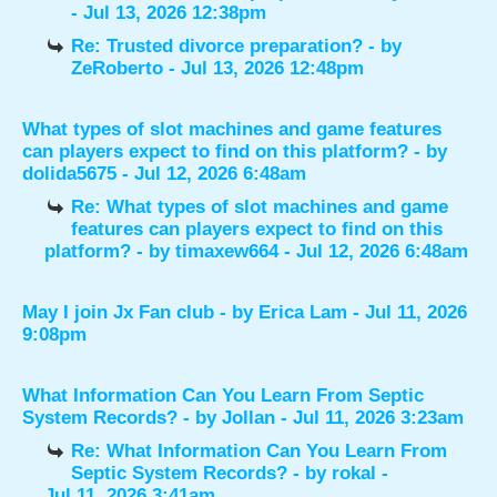
- Jul 13, 2026 12:38pm
Re: Trusted divorce preparation?
- by
ZeRoberto
- Jul 13, 2026 12:48pm
What types of slot machines and game features
can players expect to find on this platform?
- by
dolida5675
- Jul 12, 2026 6:48am
Re: What types of slot machines and game
features can players expect to find on this
platform?
- by
timaxew664
- Jul 12, 2026 6:48am
May I join Jx Fan club
- by
Erica Lam
- Jul 11, 2026
9:08pm
What Information Can You Learn From Septic
System Records?
- by
Jollan
- Jul 11, 2026 3:23am
Re: What Information Can You Learn From
Septic System Records?
- by
rokal
-
Jul 11, 2026 3:41am