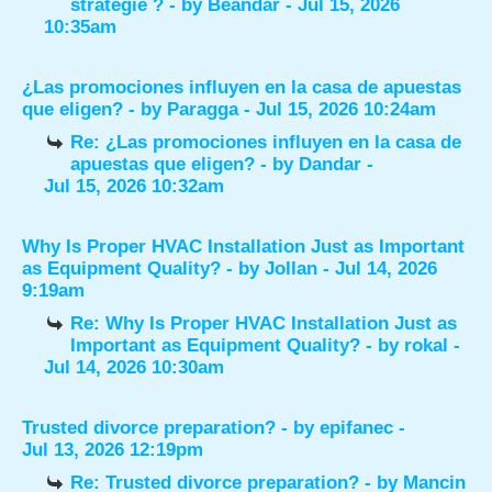
stratégie ?
- by
Beandar
- Jul 15, 2026
10:35am
¿Las promociones influyen en la casa de apuestas
que eligen?
- by
Paragga
- Jul 15, 2026 10:24am
Re: ¿Las promociones influyen en la casa de
apuestas que eligen?
- by
Dandar
-
Jul 15, 2026 10:32am
Why Is Proper HVAC Installation Just as Important
as Equipment Quality?
- by
Jollan
- Jul 14, 2026
9:19am
Re: Why Is Proper HVAC Installation Just as
Important as Equipment Quality?
- by
rokal
-
Jul 14, 2026 10:30am
Trusted divorce preparation?
- by
epifanec
-
Jul 13, 2026 12:19pm
Re: Trusted divorce preparation?
- by
Mancin