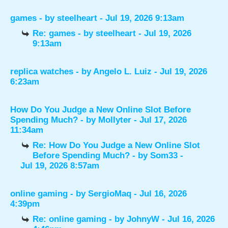
games
- by
steelheart
- Jul 19, 2026 9:13am
Re: games
- by
steelheart
- Jul 19, 2026
9:13am
replica watches
- by
Angelo L. Luiz
- Jul 19, 2026
6:23am
How Do You Judge a New Online Slot Before
Spending Much?
- by
Mollyter
- Jul 17, 2026
11:34am
Re: How Do You Judge a New Online Slot
Before Spending Much?
- by
Som33
-
Jul 19, 2026 8:57am
online gaming
- by
SergioMaq
- Jul 16, 2026
4:39pm
Re: online gaming
- by
JohnyW
- Jul 16, 2026