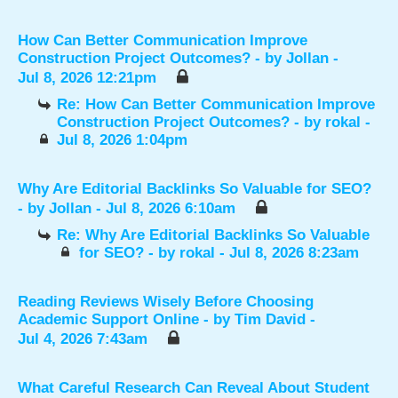
How Can Better Communication Improve
Construction Project Outcomes?
- by
Jollan
-
Jul 8, 2026 12:21pm
Re: How Can Better Communication Improve
Construction Project Outcomes?
- by
rokal
-
Jul 8, 2026 1:04pm
Why Are Editorial Backlinks So Valuable for SEO?
- by
Jollan
- Jul 8, 2026 6:10am
Re: Why Are Editorial Backlinks So Valuable
for SEO?
- by
rokal
- Jul 8, 2026 8:23am
Reading Reviews Wisely Before Choosing
Academic Support Online
- by
Tim David
-
Jul 4, 2026 7:43am
What Careful Research Can Reveal About Student