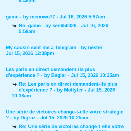
4:46pm
game
- by
meoowu77
- Jul 16, 2026 5:57am
Re: game
- by
ken650026
- Jul 16, 2026
5:58am
My cousin sent me a Telegram
- by
nester
-
Jul 15, 2026 12:38pm
Les paris en direct demandent-ils plus
d'expérience ?
- by
Baglar
- Jul 15, 2026 10:25am
Re: Les paris en direct demandent-ils plus
d'expérience ?
- by
Mollyter
- Jul 15, 2026
10:38am
Une série de victoires change-t-elle votre stratégie
?
- by
Digraz
- Jul 15, 2026 10:25am
Re: Une série de victoires change-t-elle votre