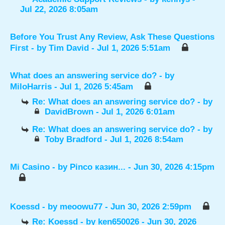
Jul 22, 2026 8:05am
Before You Trust Any Review, Ask These Questions
First
- by
Tim David
- Jul 1, 2026 5:51am
What does an answering service do?
- by
MiloHarris
- Jul 1, 2026 5:45am
Re: What does an answering service do?
- by
DavidBrown
- Jul 1, 2026 6:01am
Re: What does an answering service do?
- by
Toby Bradford
- Jul 1, 2026 8:54am
Mi Casino
- by
Pinco казин...
- Jun 30, 2026 4:15pm
Koessd
- by
meoowu77
- Jun 30, 2026 2:59pm
Re: Koessd
- by
ken650026
- Jun 30, 2026