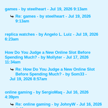
games
- by
steelheart
- Jul 19, 2026 9:13am
Re: games
- by
steelheart
- Jul 19, 2026
9:13am
replica watches
- by
Angelo L. Luiz
- Jul 19, 2026
6:23am
How Do You Judge a New Online Slot Before
Spending Much?
- by
Mollyter
- Jul 17, 2026
11:34am
Re: How Do You Judge a New Online Slot
Before Spending Much?
- by
Som33
-
Jul 19, 2026 8:57am
online gaming
- by
SergioMaq
- Jul 16, 2026
4:39pm
Re: online gaming
- by
JohnyW
- Jul 16, 2026