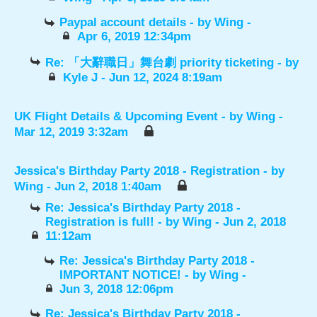
Paypal account details
- by
Wing
-
Apr 6, 2019 12:34pm
Re: 「大辭職日」舞台劇 priority ticketing
- by
Kyle J
- Jun 12, 2024 8:19am
UK Flight Details & Upcoming Event
- by
Wing
-
Mar 12, 2019 3:32am
Jessica's Birthday Party 2018 - Registration
- by
Wing
- Jun 2, 2018 1:40am
Re: Jessica's Birthday Party 2018 -
Registration is full!
- by
Wing
- Jun 2, 2018
11:12am
Re: Jessica's Birthday Party 2018 -
IMPORTANT NOTICE!
- by
Wing
-
Jun 3, 2018 12:06pm
Re: Jessica's Birthday Party 2018 -