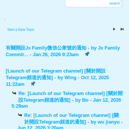
search
.
Start a New Topic
有關開設Jx Family微信公衆號的通知
- by
Jx Family
Commit...
- Jan 26, 2026 9:23am
[Launch of our Telegram channel] [關於開設
Telegram頻道的通知]
- by
Wing
- Oct 12, 2025
11:22am
Re: [Launch of our Telegram channel] [關於開
設Telegram頻道的通知]
- by
Bo
- Jan 12, 2026
5:29am
Re: [Launch of our Telegram channel] [關
於開設Telegram頻道的通知]
- by
wu jianyu
-
Jun 12, 2026 3:20am