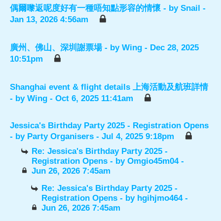
偶爾嚟返呢度好有一種唔知點形容的情懷
- by
Snail
-
Jan 13, 2026 4:56am
廣州、佛山、深圳謝票場
- by
Wing
- Dec 28, 2025
10:51pm
Shanghai event & flight details 上海活動及航班詳情
- by
Wing
- Oct 6, 2025 11:41am
Jessica's Birthday Party 2025 - Registration Opens
- by
Party Organisers
- Jul 4, 2025 9:18pm
Re: Jessica's Birthday Party 2025 -
Registration Opens
- by
Omgio45m04
-
Jun 26, 2026 7:45am
Re: Jessica's Birthday Party 2025 -
Registration Opens
- by
hgihjmo464
-
Jun 26, 2026 7:45am