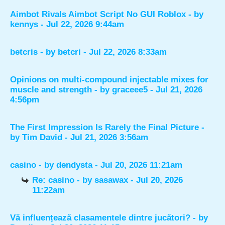
Aimbot Rivals Aimbot Script No GUI Roblox
- by
kennys
- Jul 22, 2026 9:44am
betcris
- by
betcri
- Jul 22, 2026 8:33am
Opinions on multi-compound injectable mixes for
muscle and strength
- by
graceee5
- Jul 21, 2026
4:56pm
The First Impression Is Rarely the Final Picture
-
by
Tim David
- Jul 21, 2026 3:56am
casino
- by
dendysta
- Jul 20, 2026 11:21am
Re: casino
- by
sasawax
- Jul 20, 2026
11:22am
Vă influențează clasamentele dintre jucători?
- by