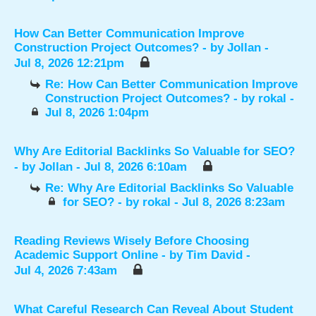
How Can Better Communication Improve
Construction Project Outcomes?
- by
Jollan
-
Jul 8, 2026 12:21pm
Re: How Can Better Communication Improve
Construction Project Outcomes?
- by
rokal
-
Jul 8, 2026 1:04pm
Why Are Editorial Backlinks So Valuable for SEO?
- by
Jollan
- Jul 8, 2026 6:10am
Re: Why Are Editorial Backlinks So Valuable
for SEO?
- by
rokal
- Jul 8, 2026 8:23am
Reading Reviews Wisely Before Choosing
Academic Support Online
- by
Tim David
-
Jul 4, 2026 7:43am
What Careful Research Can Reveal About Student