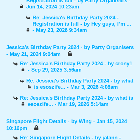
Registration is full
- by
Party Organisers
-
Jun 14, 2024 10:23am
Re: Jessica's Birthday Party 2024 -
Registration is full
- by
Hey guys, I’m ...
- May 23, 2026 9:34am
Jessica's Birthday Party 2024
- by
Party Organisers
- May 21, 2024 9:04am
Re: Jessica's Birthday Party 2024
- by
crony1
- Sep 29, 2025 3:56am
Re: Jessica's Birthday Party 2024
- by
what
is esoszife...
- Mar 3, 2026 4:08am
Re: Jessica's Birthday Party 2024
- by
what is
esoszife...
- Mar 19, 2026 5:14am
Singapore Flight Details
- by
Wing
- Jan 15, 2024
10:16pm
Re: Singapore Flight Details
- by
jalann
-