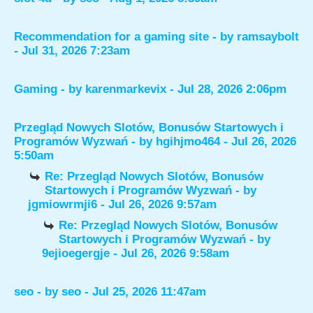
Recommendation for a gaming site
- by
ramsaybolt
- Jul 31, 2026 7:23am
Gaming
- by
karenmarkevix
- Jul 28, 2026 2:06pm
Przegląd Nowych Slotów, Bonusów Startowych i
Programów Wyzwań
- by
hgihjmo464
- Jul 26, 2026
5:50am
Re: Przegląd Nowych Slotów, Bonusów
Startowych i Programów Wyzwań
- by
jgmiowrmji6
- Jul 26, 2026 9:57am
Re: Przegląd Nowych Slotów, Bonusów
Startowych i Programów Wyzwań
- by
9ejioegergje
- Jul 26, 2026 9:58am
seo
- by
seo
- Jul 25, 2026 11:47am