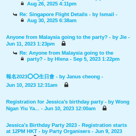
Aug 26, 2025 4:11pm
Re: Singapore Flight Details
- by
Ismail
-
Aug 30, 2025 6:38am
Anyone from Malaysia going to the party?
- by
Jie
-
Jun 11, 2023 1:23pm
Re: Anyone from Malaysia going to the
party?
- by
Hlena
- Sep 5, 2023 1:22pm
報名2023⭕️⭕️生日會
- by
Janus cheong
-
Jun 10, 2023 12:31am
Registration for Jessica’s birthday party
- by
Wong
Ngan Yiu Ya...
- Jun 10, 2023 12:00am
Jessica's Birthday Party 2023 - Registration starts
at 12PM HKT
- by
Party Organisers
- Jun 9, 2023