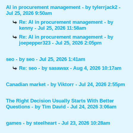
AI in procurement management
- by
tylerrjack2
-
Jul 25, 2026 9:50am
Re: AI in procurement management
- by
kenny
- Jul 25, 2026 11:58am
Re: AI in procurement management
- by
joepepper323
- Jul 25, 2026 2:05pm
seo
- by
seo
- Jul 25, 2026 1:41am
Re: seo
- by
sasawax
- Aug 4, 2026 10:17am
Canadian market
- by
Viktorr
- Jul 24, 2026 2:55pm
The Right Decision Usually Starts With Better
Questions
- by
Tim David
- Jul 24, 2026 3:06am
games
- by
steelheart
- Jul 23, 2026 10:28am