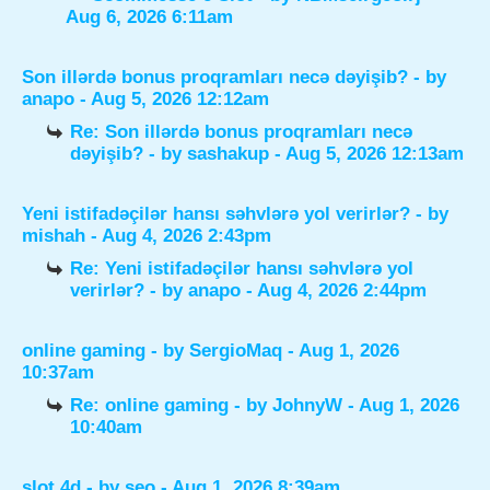
Aug 6, 2026 6:11am
Son illərdə bonus proqramları necə dəyişib?
- by
anapo
- Aug 5, 2026 12:12am
Re: Son illərdə bonus proqramları necə
dəyişib?
- by
sashakup
- Aug 5, 2026 12:13am
Yeni istifadəçilər hansı səhvlərə yol verirlər?
- by
mishah
- Aug 4, 2026 2:43pm
Re: Yeni istifadəçilər hansı səhvlərə yol
verirlər?
- by
anapo
- Aug 4, 2026 2:44pm
online gaming
- by
SergioMaq
- Aug 1, 2026
10:37am
Re: online gaming
- by
JohnyW
- Aug 1, 2026
10:40am
slot 4d
- by
seo
- Aug 1, 2026 8:39am