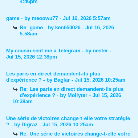
4:46pm
game
- by
meoowu77
- Jul 16, 2026 5:57am
Re: game
- by
ken650026
- Jul 16, 2026
5:58am
My cousin sent me a Telegram
- by
nester
-
Jul 15, 2026 12:38pm
Les paris en direct demandent-ils plus
d'expérience ?
- by
Baglar
- Jul 15, 2026 10:25am
Re: Les paris en direct demandent-ils plus
d'expérience ?
- by
Mollyter
- Jul 15, 2026
10:38am
Une série de victoires change-t-elle votre stratégie
?
- by
Digraz
- Jul 15, 2026 10:25am
Re: Une série de victoires change-t-elle votre