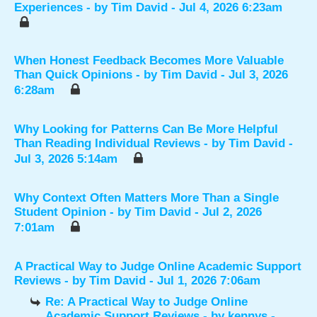
Experiences
- by
Tim David
- Jul 4, 2026 6:23am
When Honest Feedback Becomes More Valuable
Than Quick Opinions
- by
Tim David
- Jul 3, 2026
6:28am
Why Looking for Patterns Can Be More Helpful
Than Reading Individual Reviews
- by
Tim David
-
Jul 3, 2026 5:14am
Why Context Often Matters More Than a Single
Student Opinion
- by
Tim David
- Jul 2, 2026
7:01am
A Practical Way to Judge Online Academic Support
Reviews
- by
Tim David
- Jul 1, 2026 7:06am
Re: A Practical Way to Judge Online
Academic Support Reviews
- by
kennys
-