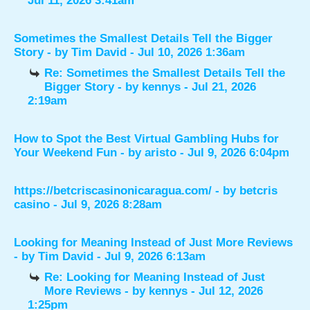
Jul 11, 2026 3:41am
Sometimes the Smallest Details Tell the Bigger
Story
- by
Tim David
- Jul 10, 2026 1:36am
Re: Sometimes the Smallest Details Tell the
Bigger Story
- by
kennys
- Jul 21, 2026
2:19am
How to Spot the Best Virtual Gambling Hubs for
Your Weekend Fun
- by
aristo
- Jul 9, 2026 6:04pm
https://betcriscasinonicaragua.com/
- by
betcris
casino
- Jul 9, 2026 8:28am
Looking for Meaning Instead of Just More Reviews
- by
Tim David
- Jul 9, 2026 6:13am
Re: Looking for Meaning Instead of Just
More Reviews
- by
kennys
- Jul 12, 2026
1:25pm