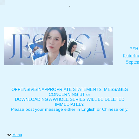
.
**H
featuri
Septe
OFFENSIVE/INAPPROPRIATE STATEMENTS, MESSAGES
CONCERNING BT or
DOWNLOADING A WHOLE SERIES WILL BE DELETED
IMMEDIATELY.
Please post your message either in English or Chinese only.
Menu