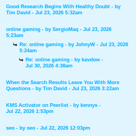
Good Research Begins With Healthy Doubt
- by
Tim David
- Jul 23, 2026 5:32am
online gaming
- by
SergioMaq
- Jul 23, 2026
5:23am
Re: online gaming
- by
JohnyW
- Jul 23, 2026
5:24am
Re: online gaming
- by
kavdow
-
Jul 30, 2026 4:38am
When the Search Results Leave You With More
Questions
- by
Tim David
- Jul 23, 2026 3:22am
KMS Activator on Peerlist
- by
kennys
-
Jul 22, 2026 1:53pm
seo
- by
seo
- Jul 22, 2026 12:03pm