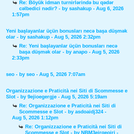
Re: Böyük idman turnirlərində bu qədər
cəlbedici nədir?
- by
sashakup
- Aug 6, 2026
1:57pm
Yeni başlayanlar üçün bonusları necə başa düşmək
olar
- by
sashakup
- Aug 5, 2026 2:32pm
Re: Yeni başlayanlar üçün bonusları necə
başa düşmək olar
- by
anapo
- Aug 5, 2026
2:33pm
seo
- by
seo
- Aug 5, 2026 7:07am
Organizzazione e Praticità nei Siti di Scommesse e
Slot
- by
9ejioegergje
- Aug 5, 2026 5:19am
Re: Organizzazione e Praticità nei Siti di
Scommesse e Slot
- by
asdoaidj324
-
Aug 5, 2026 1:12pm
Re: Organizzazione e Praticità nei Siti di
Scommesse e Slot
- by
NBM3eirgeoirj
-