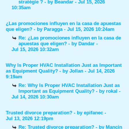
stratégie ?
- by
Beandar
- Jul 15, 2026
10:35am
¿Las promociones influyen en la casa de apuestas
que eligen?
- by
Paragga
- Jul 15, 2026 10:24am
Re: ¿Las promociones influyen en la casa de
apuestas que eligen?
- by
Dandar
-
Jul 15, 2026 10:32am
Why Is Proper HVAC Installation Just as Important
as Equipment Quality?
- by
Jollan
- Jul 14, 2026
9:19am
Re: Why Is Proper HVAC Installation Just as
Important as Equipment Quality?
- by
rokal
-
Jul 14, 2026 10:30am
Trusted divorce preparation?
- by
epifanec
-
Jul 13, 2026 12:19pm
Re: Trusted divorce preparation?
- by
Mancin