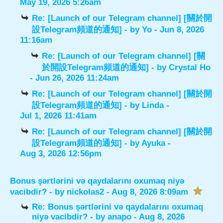
May 19, 2026 5:26am
Re: [Launch of our Telegram channel] [關於開
設Telegram頻道的通知]
- by
Yo
- Jun 8, 2026
11:16am
Re: [Launch of our Telegram channel] [關
於開設Telegram頻道的通知]
- by
Crystal Ho
- Jun 26, 2026 11:24am
Re: [Launch of our Telegram channel] [關於開
設Telegram頻道的通知]
- by
Linda
-
Jul 1, 2026 11:41am
Re: [Launch of our Telegram channel] [關於開
設Telegram頻道的通知]
- by
Ayuka
-
Aug 3, 2026 12:56pm
Bonus şərtlərini və qaydalarını oxumaq niyə
vacibdir?
- by
nickolas2
- Aug 8, 2026 8:09am
Re: Bonus şərtlərini və qaydalarını oxumaq
niyə vacibdir?
- by
anapo
- Aug 8, 2026