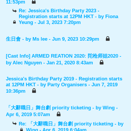
11:53pm
Re: Jessica's Birthday Party 2023 -
Registration starts at 12PM HKT
- by
Fiona
Yeung
- Jul 3, 2023 7:20pm
生日會
- by
Ms lee
- Jun 9, 2023 10:29pm
[Cast Info] ARMED REATION 2020: 陀枪师姐2020
-
by
Alec Nguyen
- Jan 21, 2020 8:43am
Jessica's Birthday Party 2019 - Registration starts
at 12PM HKT
- by
Party Organisers
- Jun 7, 2019
10:36pm
「大辭職日」舞台劇 priority ticketing
- by
Wing
-
Apr 6, 2019 5:07am
Re: 「大辭職日」舞台劇 priority ticketing
- by
Wing
- Apr 6, 2019 6:04am