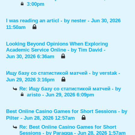
3:00pm
I was reading an articl
- by
nester
- Jun 30, 2026
11:50am
Looking Beyond Opinions When Exploring
Academic Service Online
- by
Tim David
-
Jun 30, 2026 6:36am
Ищу базу со статистикой матчей
- by
verstak
-
Jun 29, 2026 3:16pm
Re: Ищу базу со статистикой матчей
- by
aristo
- Jun 29, 2026 6:09pm
Best Online Casino Games for Short Sessions
- by
Pilter
- Jun 28, 2026 12:57am
Re: Best Online Casino Games for Short
Sessions
- by
Paragga
- Jun 28, 2026 1:57am