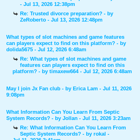
- Jul 13, 2026 12:38pm
Re: Trusted divorce preparation?
- by
ZeRoberto
- Jul 13, 2026 12:48pm
What types of slot machines and game features
can players expect to find on this platform?
- by
dolida5675
- Jul 12, 2026 6:48am
Re: What types of slot machines and game
features can players expect to find on this
platform?
- by
timaxew664
- Jul 12, 2026 6:48am
May I join Jx Fan club
- by
Erica Lam
- Jul 11, 2026
9:08pm
What Information Can You Learn From Septic
System Records?
- by
Jollan
- Jul 11, 2026 3:23am
Re: What Information Can You Learn From
Septic System Records?
- by
rokal
-