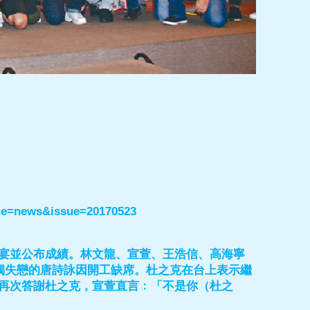
ate=news&issue=20170523
宴並公布成績。林文龍、宣萱、王浩信、高海寧
獨失戀的唐詩詠因開工缺席。杜之克在台上表示繼
再次答謝杜之克，宣萱直言﹕「不是你（杜之