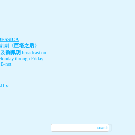
 JESSICA
巨塔之后
劇劇《
》
劉佩玥
、及
broadcast on
Monday through Friday
B-net
T or
.
search