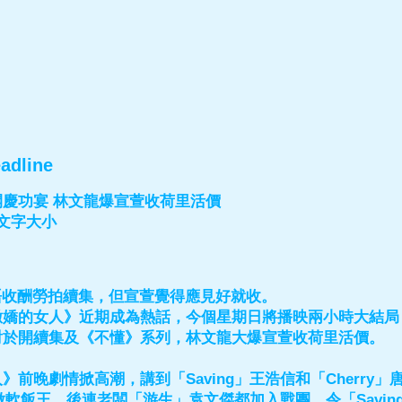
adline
慶功宴 林文龍爆宣萱收荷里活價
印 文字大小
示唔收酬勞拍續集，但宣萱覺得應見好就收。
嬌的女人》近期成為熱話，今個星期日將播映兩小時大結局，
對於開續集及《不懂》系列，林文龍大爆宣萱收荷里活價。
》前晚劇情掀高潮，講到「Saving」王浩信和「Cherry」
g」做軟飯王，後連老闆「游生」袁文傑都加入戰團，令「Savi