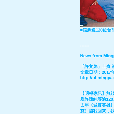
■該劇逾120位
------
News from Ming
「許文彪」上身 
文章日期：2017年
http://ol.ming
【明報專訊】無
及許瑋純等逾12
去年《城寨英雄
克）搵我回來，