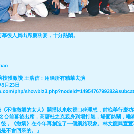
台前幕後人員出席慶功宴，十分熱鬧。
pao
演技獲激讚 王浩信﹕用晒所有精華去演
5月23日
pao.com/php/showbiz3.php?nodeid=1495476799282&subc
綫《不懂撒嬌的女人》開播以來收視口碑理想，前晚舉行慶功
0名台前幕後出席，高層杜之克親身到場打氣，場面熱鬧，唯
》後，《撒嬌》在今年再創造了一個網絡現象。林文龍與宣萱
我是不會回來的。」