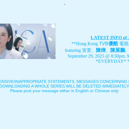
.
LATEST INFO of
優酷
**Hong Kong
TVB
電視
陳煒
陳展鵬
featuring
宣萱、
、
September 29, 2025 @ 8:30pm. 
*EVERYDAY* *
ENSIVE/INAPPROPRIATE STATEMENTS, MESSAGES CONCERNING B
DOWNLOADING A WHOLE SERIES WILL BE DELETED IMMEDIATELY
Please post your message either in English or Chinese only.