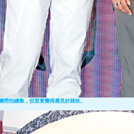
收酬勞拍續集，但宣萱覺得應見好就收。