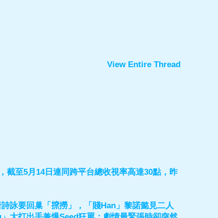
View Entire Thread
截至5月14日連同跨平台總收視率高達30點，昨
唐詩詠要回巢「𢱑撈」，「賤Han」黎諾懿見二人
ng」大打出手兼爆Seed狂罵；劇情最緊張時卻突然