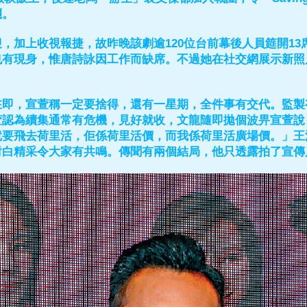
癮。
加上收視報捷，故昨晚該劇逾120位台前幕後人員筵開13
也有現身，惟唐詩詠因工作而缺席。不過她在社交網展示新照
，宣萱稱一定要捨得，還有一星期，全件事有交代。監製
萱認為續集通常有危機，見好就收，文龍隨即拋個波畀宣萱說
要飛去荷里活，佢係荷里活價，而我係荷里活廣場價。」王浩
對白精采令大家有共鳴。傳聞有兩個結局，他只透露拍了宣傳