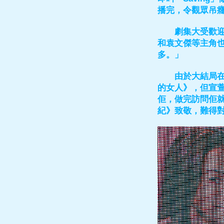
播完，令觀眾吊
劇集大受歡迎，
和袁文傑等主角
多。」
由於大結局在即
的女人》，但宣
佢，做完訪問佢就
紀》致敬，難得