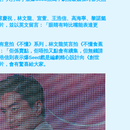
席慶祝，林文龍、宣萱、王浩信、高海寧、黎諾懿
片，並以英文留言：「眼睛有時比嘴能表達更
有意拍《不懂》系列，林文龍笑言拍《不懂食蕉
：「佢係賣點，佢唔拍又點會有續集，但無錢請
信則表示爆Seed戲是編劇精心設計向《創世
片，會有驚喜給大家。