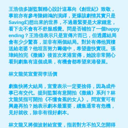
王浩信多謝監製精心設計這幕向《創世紀》致敬，
事前亦有參考陳錦鴻的演繹，更爆該劇情其實只是
Saving幻想出來的世界，不過最緊要是大家鍾意，
看下去不會有不舒服感覺。問是否補拍了一個happy
ending？王浩信表示只是宣傳片而已，但透露結局
會有少少驚喜，並非有兩個結局。對於有傳他買樓
送給老婆？他坦言努力籌備中，希望盡快實現。張
瑋純拍完《撒嬌》後首次來港宣傳，她說非常開心
看到劇集有這個成果，有機會都希望來港發展。
林文龍笑宣萱荷李活價
劇集快將大結局，宣萱表示一定要捨得，因為成件
事已有交代。提到監製有意開拍《撒嬌》系列？林
文龍笑指可開拍《不懂食蕉的女人》。問宣萱可有
興趣再拍？她表示劇本最重要，續集通常有危機，
見好就收，除非有很好劇本。
林文龍又將個波射給宣萱，指若對方不拍又怎開得