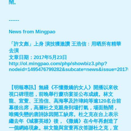
鬧。
------
News from Mingpao
「許文彪」上身 演技獲激讚 王浩信﹕用晒所有精華
去演
文章日期：2017年5月23日
http://ol.mingpao.com/php/showbiz3.php?
nodeid=1495476799282&subcate=news&issue=20170
【明報專訊】無綫《不懂撒嬌的女人》開播以來收
視口碑理想，前晚舉行慶功宴並公布成績。林文
龍、宣萱、王浩信、高海寧及許瑋純等逾120名台前
幕後出席，高層杜之克親身到場打氣，場面熱鬧，
唯獨失戀的唐詩詠因開工缺席。杜之克在台上表示
繼去年《城寨英雄》後，《撒嬌》在今年再創造了
一個網絡現象。林文龍與宣萱再次答謝杜之克，宣