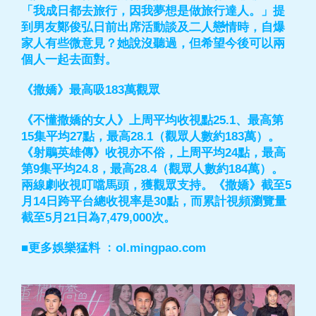
「我成日都去旅行，因我夢想是做旅行達人。」提
到男友鄭俊弘日前出席活動談及二人戀情時，自爆
家人有些微意見？她說沒聽過，但希望今後可以兩
個人一起去面對。
《撒嬌》最高吸183萬觀眾
《不懂撒嬌的女人》上周平均收視點25.1、最高第
15集平均27點，最高28.1（觀眾人數約183萬）。
《射鵰英雄傳》收視亦不俗，上周平均24點，最高
第9集平均24.8，最高28.4（觀眾人數約184萬）。
兩線劇收視叮噹馬頭，獲觀眾支持。《撒嬌》截至5
月14日跨平台總收視率是30點，而累計視頻瀏覽量
截至5月21日為7,479,000次。
■更多娛樂猛料 ﹕ol.mingpao.com