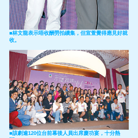
■林文龍表示唔收酬勞拍續集，但宣萱覺得應見好就
收。
■該劇逾120位台前幕後人員出席慶功宴，十分熱