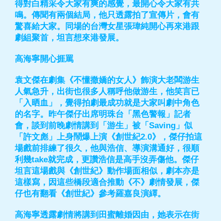
得對白精采令大家有爽的感覺，最開心令大家有共
鳴。傳聞有兩個結局，他只透露拍了宣傳片，會有
驚喜給大家。同場的台灣女星張瑋純開心再來港跟
劇組聚首，坦言想來港發展。
高海寧開心捱罵
袁文傑在劇集《不懂撒嬌的女人》飾演大老闆游生
人氣急升，出街也很多人稱呼他做游生，他笑言已
「入晒血」，覺得拍劇最成功就是大家叫劇中角色
的名字。昨午傑仔出席明珠台「黑色警報」記者
會，談到前晚劇情講到「游生」被「Saving」似
「許文彪」上身鬧爆上演《創世紀2.0》，傑仔拍這
場戲前排練了很久，他與浩信、導演溝通好，很順
利幾take就完成，更讚浩信是高手沒弄傷他。傑仔
坦言這場戲與《創世紀》動作場面相似，劇本亦是
這樣寫，因這些橋段適合推動《不》劇情發展，傑
仔也有翻看《創世紀》參考羅嘉良演繹。
高海寧透露劇情將講到田蜜離婚因由，她表示在街