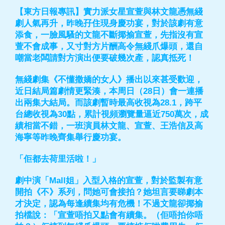
【東方日報專訊】實力派女星宣萱與林文龍憑無綫
劇人氣再升，昨晚孖住現身慶功宴，對於該劇有意
添食，一臉風騷的文龍不斷揶揄宣萱，先指沒有宣
萱不會成事，又寸對方片酬高令無綫爪爆頭，還自
嘲當老闆請對方演出便要破幾次產，認真抵死！
無綫劇集《不懂撒嬌的女人》播出以來甚受歡迎，
近日結局篇劇情更緊湊，本周日（28日）會一連播
出兩集大結局。而該劇暫時最高收視為28.1，跨平
台總收視為30點，累計視頻瀏覽量逼近750萬次，成
績相當不錯，一班演員林文龍、宣萱、王浩信及高
海寧等昨晚齊集舉行慶功宴。
「佢都去荷里活啦！」
劇中演「Mall姐」入型入格的宣萱，對於監製有意
開拍《不》系列，問她可會接拍？她坦言要睇劇本
才決定，認為每逢續集均有危機！不過文龍卻揶揄
拍檔說：「宣萱唔拍又點會有續集。（佢唔拍你唔