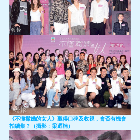
《不懂撒嬌的女人》贏得口碑及收視，會否有機會
拍續集？（攝影﹕梁迺楠）