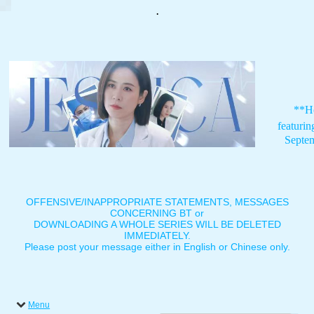
.
**H
featuri
Septe
OFFENSIVE/INAPPROPRIATE STATEMENTS, MESSAGES
CONCERNING BT or
DOWNLOADING A WHOLE SERIES WILL BE DELETED
IMMEDIATELY.
Please post your message either in English or Chinese only.
Menu