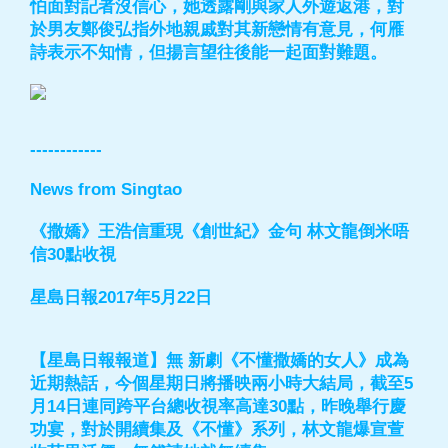
怕面對記者沒信心，她透露剛與家人外遊返港，對
於男友鄭俊弘指外地親戚對其新戀情有意見，何雁
詩表示不知情，但揚言望往後能一起面對難題。
------------
News from Singtao
《撒嬌》王浩信重現《創世紀》金句 林文龍倒米唔
信30點收視
星島日報2017年5月22日
【星島日報報道】無 新劇《不懂撒嬌的女人》成為
近期熱話，今個星期日將播映兩小時大結局，截至5
月14日連同跨平台總收視率高達30點，昨晚舉行慶
功宴，對於開續集及《不懂》系列，林文龍爆宣萱