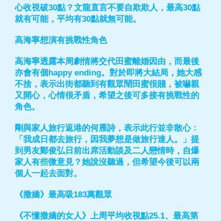
心收視破30點？文龍直言不要自欺欺人，最高30點
就有可能，平均有30點就無可能。
高海寧想演有挑戰性角色
高海寧透露本周劇情將交代田蜜離婚因由，而最後
亦會有個happy ending。對於即將大結局，她大感
不捨，表示出街都聽到有觀眾鬧田蜜很賤，被嚇親
又開心，心情很矛盾，希望之後可多接有挑戰性的
角色。
剛與家人旅行返港的何雁詩，表示此行並非散心﹕
「我成日都去旅行，因我夢想是做旅行達人。」提
到男友鄭俊弘日前出席活動談及二人戀情時，自爆
家人有些微意見？她說沒聽過，但希望今後可以兩
個人一起去面對。
《撒嬌》最高吸183萬觀眾
《不懂撒嬌的女人》上周平均收視點25.1、最高第