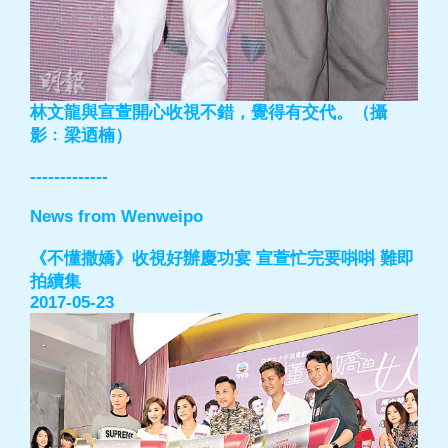
林文龍與宣萱開心收視不錯，覺得有交代。（攝
影﹕梁迺楠）
-------------
News from Wenweipo
《不懂撒嬌》收視好辦慶功宴 宣萱忙完要唞唞 難即
拍續集
2017-05-23