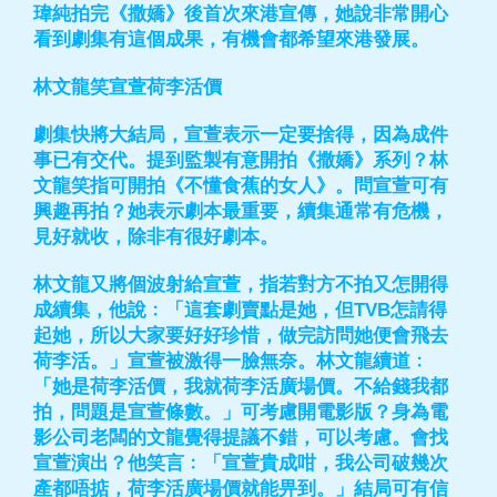
瑋純拍完《撒嬌》後首次來港宣傳，她說非常開心
看到劇集有這個成果，有機會都希望來港發展。
林文龍笑宣萱荷李活價
劇集快將大結局，宣萱表示一定要捨得，因為成件
事已有交代。提到監製有意開拍《撒嬌》系列？林
文龍笑指可開拍《不懂食蕉的女人》。問宣萱可有
興趣再拍？她表示劇本最重要，續集通常有危機，
見好就收，除非有很好劇本。
林文龍又將個波射給宣萱，指若對方不拍又怎開得
成續集，他說﹕「這套劇賣點是她，但TVB怎請得
起她，所以大家要好好珍惜，做完訪問她便會飛去
荷李活。」宣萱被激得一臉無奈。林文龍續道﹕
「她是荷李活價，我就荷李活廣場價。不給錢我都
拍，問題是宣萱條數。」可考慮開電影版？身為電
影公司老闆的文龍覺得提議不錯，可以考慮。會找
宣萱演出？他笑言﹕「宣萱貴成咁，我公司破幾次
產都唔掂，荷李活廣場價就能畀到。」結局可有信