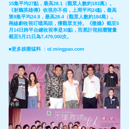
15集平均27點，最高28.1（觀眾人數約183萬）。
《射鵰英雄傳》收視亦不俗，上周平均24點，最高
第9集平均24.8，最高28.4（觀眾人數約184萬）。
兩線劇收視叮噹馬頭，獲觀眾支持。《撒嬌》截至5
月14日跨平台總收視率是30點，而累計視頻瀏覽量
截至5月21日為7,479,000次。
■更多娛樂猛料 ﹕ol.mingpao.com