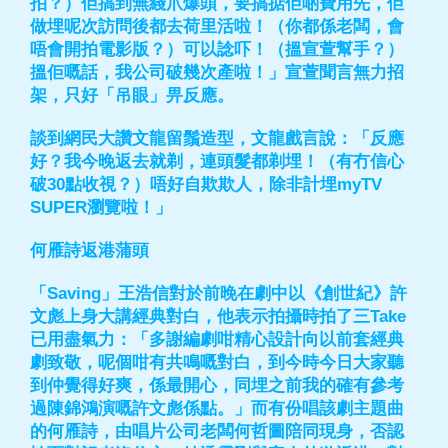
拍？）佢搞到無綫爪爆頭，要搞掂佢啲費用先，佢
做埋呢次訪問後都去荷里活啦！（你都係老闆，會
唔會開拍電影版？）可以諗吓！（搵宣萱幫手？）
搵佢嘅話，我公司破幾次產啦！」宣萱聞言無力招
架，只好「吊眼」畀反應。
談到網民大讚文龍留鬚造型，文龍戲言說：「反應
好？我今晚返去就剃，連頭髮都剃埋！（有冇信心
破30點收視？）唔好自欺欺人，除非計埋myTV
SUPER瀏覽啦！」
何雁詩返港蒲頭
「Saving」王浩信對於前晚在劇中以《創世紀》許
文彪上身大講經典對白，他表示拍攝時拍了三Take
已用盡氣力：「多謝編劇咁精心設計向以前套經典
劇致敬，呢個咁有共鳴嘅對白，到今時今日大家聽
到仲覺得好爽，係最開心，同埋之前我的確有參考
過陳錦鴻演嘅許文彪係點。」而有份唱該劇主題曲
的何雁詩，由唱片公司老闆何哲圖陪同現身，否認