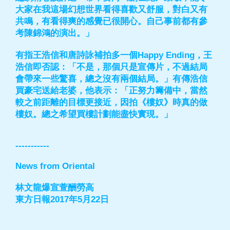
大家在我這場幻想世界看得喜歡又舒服，對白又有
共鳴，有看得爽的感覺已很開心。自己事前都有參
考陳錦鴻的演出。」
有指王浩信和唐詩詠補拍多一個Happy Ending，王
浩信即否認：「不是，那個只是宣傳片，不過結局
會帶來一些驚喜，總之沒有兩個結局。」有傳浩信
買豪宅送給老婆，他表示：「正努力籌備中，當然
較之前距離的目標更接近，因拍《樓奴》時真的做
樓奴。總之希望買樓計劃能盡快實現。」
-----------
News from Oriental
林文龍爆宣萱酬勞高
東方日報2017年5月22日