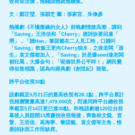
收荷里活價，無錢請她就無續集。
文：鄺芷瑩、張穎芝 圖：張家宜、朱偉彥
熱播劇《不懂撒嬌的女人》前晚劇情掀高潮，講到
「Saving」王浩信和「Cherry」唐詩詠要回巢「
撈」，「賤Han」黎諾懿在二人見工時，口賤叫
「Saving」軟飯王更向Cherry抽水，之後老闆「游
生」袁文傑都加入，「Saving」於是爆seed連老闆
都狂罵，大爆金句：「呢個世界公平咩！」網民覺
得似曾相識，認為向經典劇《創世紀》致敬。
跨平台收視30點
該劇截至5月21日的最高收視有28.1點，跨平台累計
視頻瀏覽量高達7,479,000次，而連同跨平台總收視
率截至5月14日更已達30點。昨晚該劇逾120位台前
幕後人員筵開13席慶祝收視報捷，齊集林文龍、宣
萱、王浩信、高海寧、黎諾懿、袁文傑等主角，惟
唐詩詠因工作而缺席。