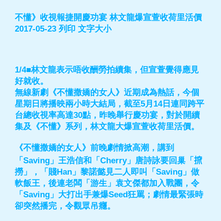
不懂》收視報捷開慶功宴 林文龍爆宣萱收荷里活價
2017-05-23 列印 文字大小
1/4■林文龍表示唔收酬勞拍續集，但宣萱覺得應見
好就收。
無線新劇《不懂撒嬌的女人》近期成為熱話，今個
星期日將播映兩小時大結局，截至5月14日連同跨平
台總收視率高達30點，昨晚舉行慶功宴，對於開續
集及《不懂》系列，林文龍大爆宣萱收荷里活價。
《不懂撒嬌的女人》前晚劇情掀高潮，講到
「Saving」王浩信和「Cherry」唐詩詠要回巢「𢱑
撈」，「賤Han」黎諾懿見二人即叫「Saving」做
軟飯王，後連老闆「游生」袁文傑都加入戰團，令
「Saving」大打出手兼爆Seed狂罵；劇情最緊張時
卻突然播完，令觀眾吊癮。