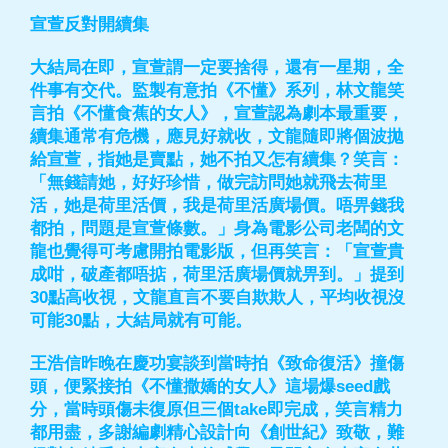
宣萱反對開續集
大結局在即，宣萱謂一定要捨得，還有一星期，全
件事有交代。監製有意拍《不懂》系列，林文龍笑
言拍《不懂食蕉的女人》，宣萱認為劇本最重要，
續集通常有危機，應見好就收，文龍隨即將個波拋
給宣萱，指她是賣點，她不拍又怎有續集？笑言：
「無錢請她，好好珍惜，做完訪問她就飛去荷里
活，她是荷里活價，我是荷里活廣場價。唔畀錢我
都拍，問題是宣萱條數。」身為電影公司老闆的文
龍也覺得可考慮開拍電影版，但再笑言：「宣萱貴
成咁，破產都唔掂，荷里活廣場價就畀到。」提到
30點高收視，文龍直言不要自欺欺人，平均收視沒
可能30點，大結局就有可能。
王浩信昨晚在慶功宴談到當時拍《致命復活》撞傷
頭，便緊接拍《不懂撒嬌的女人》這場爆seed戲
分，當時頭傷未復原但三個take即完成，笑言精力
都用盡，多謝編劇精心設計向《創世紀》致敬，難