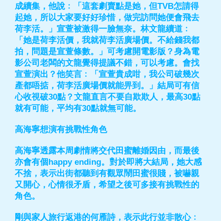
成續集，他說﹕「這套劇賣點是她，但TVB怎請得
起她，所以大家要好好珍惜，做完訪問她便會飛去
荷李活。」宣萱被激得一臉無奈。林文龍續道﹕
「她是荷李活價，我就荷李活廣場價。不給錢我都
拍，問題是宣萱條數。」可考慮開電影版？身為電
影公司老闆的文龍覺得提議不錯，可以考慮。會找
宣萱演出？他笑言﹕「宣萱貴成咁，我公司破幾次
產都唔掂，荷李活廣場價就能畀到。」結局可有信
心收視破30點？文龍直言不要自欺欺人，最高30點
就有可能，平均有30點就無可能。
高海寧想演有挑戰性角色
高海寧透露本周劇情將交代田蜜離婚因由，而最後
亦會有個happy ending。對於即將大結局，她大感
不捨，表示出街都聽到有觀眾鬧田蜜很賤，被嚇親
又開心，心情很矛盾，希望之後可多接有挑戰性的
角色。
剛與家人旅行返港的何雁詩，表示此行並非散心﹕