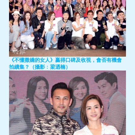
《不懂撒嬌的女人》贏得口碑及收視，會否有機會
拍續集？（攝影﹕梁迺楠）