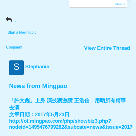
search
.
Start a New Topic
Comment
View Entire Thread
S
Stephanie
News from Mingpao
「許文彪」上身 演技獲激讚 王浩信﹕用晒所有精華
去演
文章日期：2017年5月23日
http://ol.mingpao.com/php/showbiz3.php?
nodeid=1495476799282&subcate=news&issue=20170