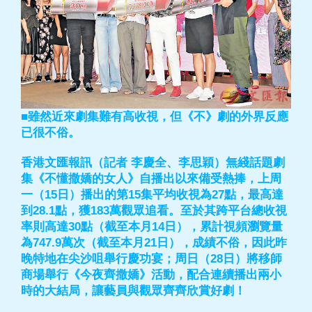
■雖然近來劇集難有高收視，但《不》劇的外界反應
已很不俗。
香港文匯報訊（記者 李慶全、李思穎）無綫話題劇
集《不懂撒嬌的女人》自播出以來備受熱捧，上周
一（15日）播出的第15集平均收視為27點，最高達
到28.1點，獲183萬觀眾追看。至於其跨平台總收視
率則高達30點（截至本月14日），累計視頻瀏覽量
為747.9萬次（截至本月21日），成績不俗，因此昨
晚特地在尖沙咀舉行慶功宴；周日（28日）將移師
商場舉行《今夜齊撒嬌》活動，配合連續播出兩小
時的大結局，讓藝員與觀眾齊齊欣賞好劇！