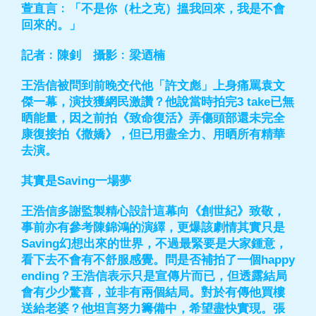
萱直言﹕「不是你（杜之克）搵我回來，我是不會
回來的。」
記者﹕陳釗 攝影﹕梁迺楠
王浩信被問到前晚交代他「許文彪」上身痛罵袁文
傑一幕，演技獲網民激讚？他說當時拍完3 take已無
晒能量，因之前拍《致命復活》弄傷頭部還未完全
康復接拍《撒嬌》，但已用盡全力、用晒所有精華
去演。
其實是Saving一場夢
王浩信多謝監製精心設計這幕向《創世紀》致敬，
事前亦有參考陳錦鴻的演繹，更爆該劇情其實只是
Saving幻想出來的世界，不過最緊要是大家鍾意，
看下去不會有不舒服感覺。問是否補拍了一個happy
ending？王浩信表示只是宣傳片而已，但透露結局
會有少少驚喜，並非有兩個結局。對於有傳他買樓
送給老婆？他坦言努力籌備中，希望盡快實現。張