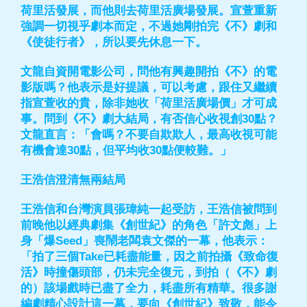
荷里活發展，而他則去荷里活廣場發展。宣萱重新
強調一切視乎劇本而定，不過她剛拍完《不》劇和
《使徒行者》，所以要先休息一下。
文龍自資開電影公司，問他有興趣開拍《不》的電
影版嗎？他表示是好提議，可以考慮，跟住又繼續
指宣萱收的貴，除非她收「荷里活廣場價」才可成
事。問到《不》劇大結局，有否信心收視創30點？
文龍直言：「會嗎？不要自欺欺人，最高收視可能
有機會達30點，但平均收30點便較難。」
王浩信澄清無兩結局
王浩信和台灣演員張瑋純一起受訪，王浩信被問到
前晚他以經典劇集《創世紀》的角色「許文彪」上
身「爆Seed」喪鬧老闆袁文傑的一幕，他表示：
「拍了三個Take已耗盡能量，因之前拍攝《致命復
活》時撞傷頭部，仍未完全復元，到拍（《不》劇
的）該場戲時已盡了全力，耗盡所有精華。很多謝
編劇精心設計這一幕，要向《創世紀》致敬，能令