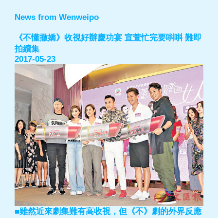
News from Wenweipo
《不懂撒嬌》收視好辦慶功宴 宣萱忙完要唞唞 難即
拍續集
2017-05-23
■雖然近來劇集難有高收視，但《不》劇的外界反應