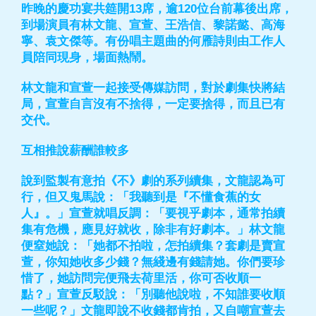
昨晚的慶功宴共筵開13席，逾120位台前幕後出席，
到場演員有林文龍、宣萱、王浩信、黎諾懿、高海
寧、袁文傑等。有份唱主題曲的何雁詩則由工作人
員陪同現身，場面熱鬧。
林文龍和宣萱一起接受傳媒訪問，對於劇集快將結
局，宣萱自言沒有不捨得，一定要捨得，而且已有
交代。
互相推說薪酬誰較多
說到監製有意拍《不》劇的系列續集，文龍認為可
行，但又鬼馬說：「我聽到是『不懂食蕉的女
人』。」宣萱就唱反調：「要視乎劇本，通常拍續
集有危機，應見好就收，除非有好劇本。」林文龍
便窒她說：「她都不拍啦，怎拍續集？套劇是賣宣
萱，你知她收多少錢？無綫邊有錢請她。你們要珍
惜了，她訪問完便飛去荷里活，你可否收順一
點？」宣萱反駁說：「別聽他說啦，不知誰要收順
一些呢？」文龍即說不收錢都肯拍，又自嘲宣萱去