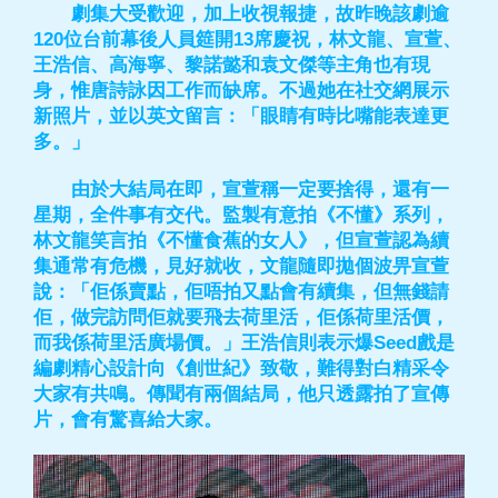
劇集大受歡迎，加上收視報捷，故昨晚該劇逾
120位台前幕後人員筵開13席慶祝，林文龍、宣萱、
王浩信、高海寧、黎諾懿和袁文傑等主角也有現
身，惟唐詩詠因工作而缺席。不過她在社交網展示
新照片，並以英文留言：「眼睛有時比嘴能表達更
多。」
由於大結局在即，宣萱稱一定要捨得，還有一
星期，全件事有交代。監製有意拍《不懂》系列，
林文龍笑言拍《不懂食蕉的女人》，但宣萱認為續
集通常有危機，見好就收，文龍隨即拋個波畀宣萱
說：「佢係賣點，佢唔拍又點會有續集，但無錢請
佢，做完訪問佢就要飛去荷里活，佢係荷里活價，
而我係荷里活廣場價。」王浩信則表示爆Seed戲是
編劇精心設計向《創世紀》致敬，難得對白精采令
大家有共鳴。傳聞有兩個結局，他只透露拍了宣傳
片，會有驚喜給大家。