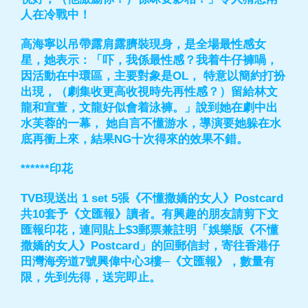
人在冷戰中！
高海寧以吊帶露肩露臍裝現身，是全場最性感女
星，她表示：「吓，我係最性感？我着牛仔褲喎，
因活動在中環區，主要對象是OL， 特意以簡約打扮
出現，（劇集收更高收視時先再性感？）留給林文
龍和宣萱，文龍好似會着泳褲。」說到她在劇中出
水芙蓉的一幕， 她自言不懂游水，導演要她躲在水
底再衝上來，結果NG十次得來的效果不錯。
******印花
TVB現送出 1 set 5張《不懂撒嬌的女人》Postcard
共10套予《文匯報》讀者。有興趣的朋友請剪下文
匯報印花，連同貼上$3郵票兼註明「娛樂版《不懂
撒嬌的女人》Postcard」的回郵信封，寄往香港仔
田灣海旁道7號興偉中心3樓─《文匯報》，數量有
限，先到先得，送完即止。