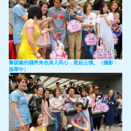
黎諾懿的賤男角色深入民心，惹起公憤。（攝影：
孫華中）