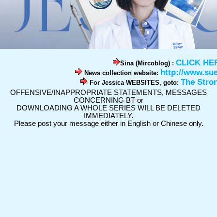
CLICK HE
Sina (Mircoblog) :
http://www.su
News collection website:
The Stro
For Jessica WEBSITES, goto:
OFFENSIVE/INAPPROPRIATE STATEMENTS, MESSAGES
CONCERNING BT or
DOWNLOADING A WHOLE SERIES WILL BE DELETED
IMMEDIATELY.
Please post your message either in English or Chinese only.