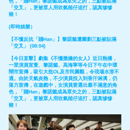
色，「賤Han」黎諾懿成為眾矢之的，三點被貼滿
「交叉」，更被眾人用吹氣槌仔追打，認真慘慘
豬！
(即時娛樂）
【不懂反抗「賤Han」】黎諾懿遭圍剿三點被貼滿
「交叉」 (08:04)
【今日直擊】劇集《不懂撒嬌的女人》近日熱播，
一眾演員宣萱、黎諾懿、高海寧等今日下午在中環
鬧市宣傳，吸引大批OL及市民圍觀，令現場水泄不
通。由於天氣炎熱，不少演員投入到香汗淋漓，仍
落力宣傳，在遊戲中，女演員要選出最不滿意的角
色，「賤Han」黎諾懿成為眾矢之的，三點被貼滿
「交叉」，更被眾人用吹氣槌仔追打，認真慘慘
豬！