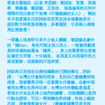
香港文匯報訊（記者 李思穎）唐詩詠、宣萱、高海
寧、鄧佩儀、黎諾懿、王浩信、 張達倫等昨日到中
環鬧市烈日當空下宣傳《不懂撒嬌的女人》。 剛於
本月初度過生日的詩詠坦言男友洪永城毫無表示，
提到對方時更面有難色，多番避談，引來兩人感情
亮紅燈疑雲！
一眾藝人現身即引來不少途人圍觀，黎諾懿在劇中
的「賤Han」 角色可能太深入民心，一致被同劇演
員和現場粉絲選為「賤男」， 身上的重要部位更被
貼滿交叉符號，十分搞笑。 各演員又向現場市民大
派老婆餅，但就熱到汗流浹背。
詩詠和王浩信在台南拍攝戲份已開始播出，詩詠
謂：「台灣女仔會殺到埋身，見到自己撒嬌覺得很
得意，我發覺男仔唔一定喜愛女仔撒嬌，在劇中我
會同台灣女生再作比併，台灣女仔的優點是溫柔，
香港女仔未必及得上他們的嬌嗲， 但那種關心是用
行動去證明，可以一齊挨麵包和供樓，性格上截然
不同，我會撐香港女仔，（撒嬌要講疊字是否很