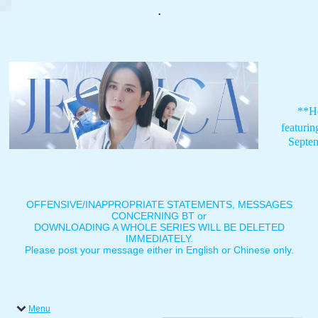
.
**H
featuri
Septe
OFFENSIVE/INAPPROPRIATE STATEMENTS, MESSAGES
CONCERNING BT or
DOWNLOADING A WHOLE SERIES WILL BE DELETED
IMMEDIATELY.
Please post your message either in English or Chinese only.
Menu