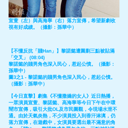
宣萱（左）與高海寧（右）落力宣傳，希望新劇收
視有好成績。（攝影：孫華中）
【不懂反抗「賤Han」】黎諾懿遭圍剿三點被貼滿
「交叉」 (08:04)
黎諾懿的賤男角色深入民心，惹起公憤。（攝影：
孫華中）
圖3之1 - 黎諾懿的賤男角色深入民心，惹起公憤。
（攝影：孫華中）
【今日直擊】劇集《不懂撒嬌的女人》近日熱播，
一眾演員宣萱、黎諾懿、高海寧等今日下午在中環
鬧市宣傳，吸引大批OL及市民圍觀，令現場水泄不
通。由於天氣炎熱，不少演員投入到香汗淋漓，仍
落力宣傳，在遊戲中，女演員要選出最不滿意的角