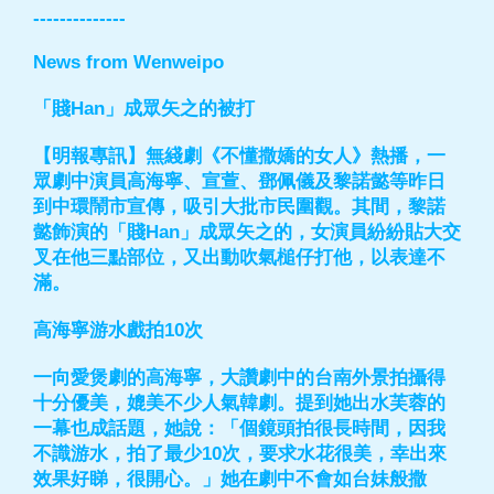
--------------
News from Wenweipo
「賤Han」成眾矢之的被打
【明報專訊】無綫劇《不懂撒嬌的女人》熱播，一
眾劇中演員高海寧、宣萱、鄧佩儀及黎諾懿等昨日
到中環鬧市宣傳，吸引大批市民圍觀。其間，黎諾
懿飾演的「賤Han」成眾矢之的，女演員紛紛貼大交
叉在他三點部位，又出動吹氣槌仔打他，以表達不
滿。
高海寧游水戲拍10次
一向愛煲劇的高海寧，大讚劇中的台南外景拍攝得
十分優美，媲美不少人氣韓劇。提到她出水芙蓉的
一幕也成話題，她說：「個鏡頭拍很長時間，因我
不識游水，拍了最少10次，要求水花很美，幸出來
效果好睇，很開心。」她在劇中不會如台妹般撒