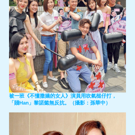
被一班《不懂撒嬌的女人》演員用吹氣槌仔打，
「賤Han」黎諾懿無反抗。（攝影：孫華中）