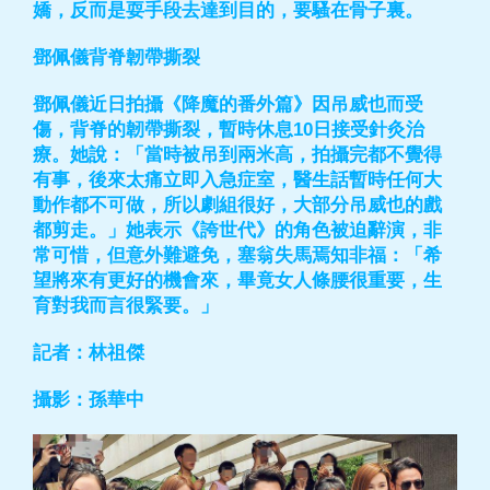
嬌，反而是耍手段去達到目的，要騷在骨子裏。
鄧佩儀背脊韌帶撕裂
鄧佩儀近日拍攝《降魔的番外篇》因吊威也而受
傷，背脊的韌帶撕裂，暫時休息10日接受針灸治
療。她說：「當時被吊到兩米高，拍攝完都不覺得
有事，後來太痛立即入急症室，醫生話暫時任何大
動作都不可做，所以劇組很好，大部分吊威也的戲
都剪走。」她表示《誇世代》的角色被迫辭演，非
常可惜，但意外難避免，塞翁失馬焉知非福：「希
望將來有更好的機會來，畢竟女人條腰很重要，生
育對我而言很緊要。」
記者：林祖傑
攝影：孫華中