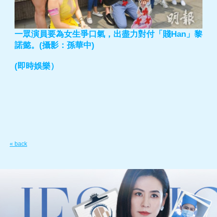
一眾演員要為女生爭口氣，出盡力對付「賤Han」黎
諾懿。(攝影：孫華中)
(即時娛樂）
« back