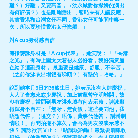
難？）好難，又要高音，（洪永城對你撒嬌的演出
有何評價？）也是剛剛播出 ，暫時未有人講反應，
其實香港和台灣女仔不同，香港女仔可能間中嗲一
次，所以要珍惜香港女仔撒嬌。」
對A cup身材感自信
有指詩詠身材是「A cup代表」，她笑說：「『香港
之光』，有時上圍太大着衫未必好看，我好滿意屋
企給予這副身材， 最重要是健康、舒服、不辛苦，
（之前你泳衣出場很有睇頭？）有墊的，哈哈。」
說到她本月3日的36歲生日，她表示沒有大肆慶祝，
人大了會愈來愈少慶祝，加上前輩曾守明離開，故
沒有慶祝，當問到男友洪永城有何表示時，詩詠顯
得渾身不自在：「無呀，無食飯，這些要問他，我
唔想代答，（嗌交？）唔係，費事代他答， 講番劇
情啦！」再問拍拖不算久，會否為男友沒表示感不
快？ 詩詠欲言又止：「唔講呢啲啦！最緊要劇集收
視好，（他激嬲你？）係咪要影相？」令人猜想兩