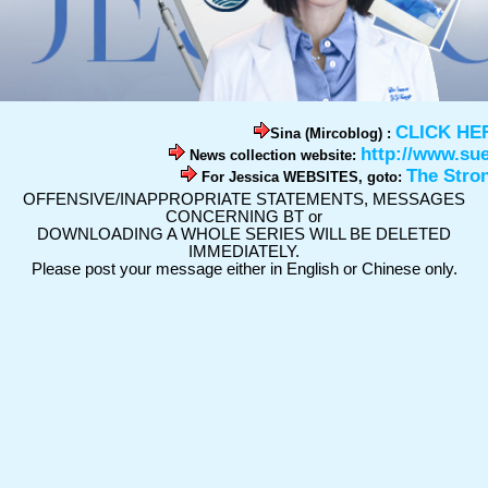
CLICK HE
Sina (Mircoblog) :
http://www.su
News collection website:
The Stro
For Jessica WEBSITES, goto:
OFFENSIVE/INAPPROPRIATE STATEMENTS, MESSAGES
CONCERNING BT or
DOWNLOADING A WHOLE SERIES WILL BE DELETED
IMMEDIATELY.
Please post your message either in English or Chinese only.