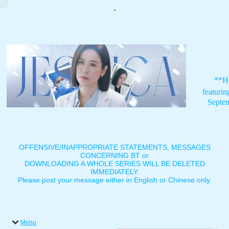
.
**H
featuri
Septe
OFFENSIVE/INAPPROPRIATE STATEMENTS, MESSAGES
CONCERNING BT or
DOWNLOADING A WHOLE SERIES WILL BE DELETED
IMMEDIATELY.
Please post your message either in English or Chinese only.
Menu