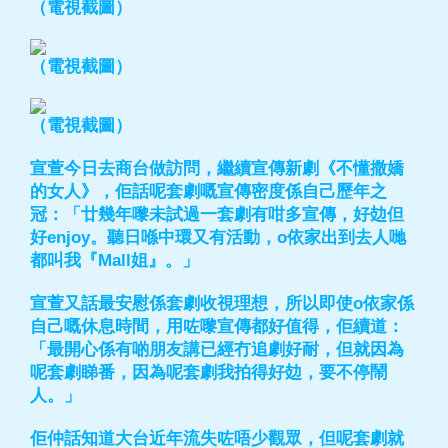
（電視截圖）
（電視截圖）
（電視截圖）
宣萱今日去商台做訪問，繼續宣傳新劇《不懂撒嬌
的女人》，佢話呢套劇嘅宣傳密度係自己歷年之
冠：「廿幾年嚟未試過一套劇有咁多宣傳，好攰但
好enjoy。聽日喺中環又有活動，o依家出到去人哋
都叫我『Mall姐』。」
宣萱又話最安慰係套劇收視理想，所以即使o依家係
自己嘅休息時間，用咗嚟宣傳都好值得，佢續道：
「最開心係有啲朋友講已經冇追劇好耐，但就因為
呢套劇睇番，因為呢套劇我拍得好攰，要不停鬧
人。」
佢仲話知道大台近年流失咗唔少觀眾，但呢套劇就