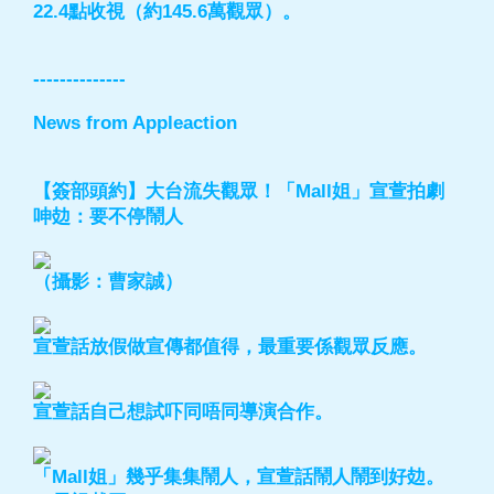
22.4點收視（約145.6萬觀眾）。
--------------
News from Appleaction
【簽部頭約】大台流失觀眾！「Mall姐」宣萱拍劇
呻攰：要不停鬧人
（攝影：曹家誠）
宣萱話放假做宣傳都值得，最重要係觀眾反應。
宣萱話自己想試吓同唔同導演合作。
「Mall姐」幾乎集集鬧人，宣萱話鬧人鬧到好攰。