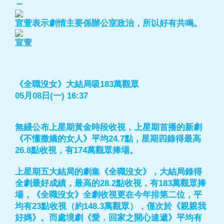
～
宣萱表示劇情主要係辦公室政治，所以好有共鳴。
宣萱
《全職沒女》大結局吸183萬觀眾
05月08日(一) 16:37
無綫公布上星期黃金時段收視，上星期首播的新劇
《不懂撒嬌的女人》平均24.7點，星期四錄得最高
26.8點收視，有174萬觀眾捧場。
上星期五大結局的劇集《全職沒女》，大結局錄得
全劇最好成績，最高的28.2點收視，有183萬觀眾捧
場，《全職沒女》全劇收視更在今年排第二位，平
均有23點收視（約148.3萬觀眾），僅次於《親親我
好媽》。而處境劇《愛．回家之開心速遞》平均有