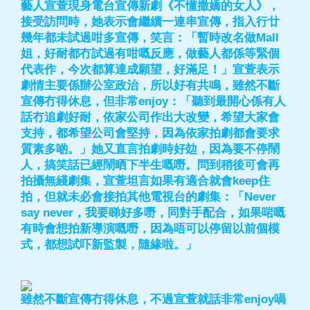
藝人宣萱現身電台宣傳新劇《不懂撒嬌的女人》，
接受訪問時，她表示會繼續一連串宣傳，指入行廿
幾年都未試過咁多宣傳，笑言：「暫時改名做Mall
姐，好耐都冇試過有咁嘅反應，做藝人都係等緊個
代表作，今次都算達成願望，好滿足！」宣萱表示
劇情主要係辦公室政治，所以好有共鳴，雖然不斷
宣傳冇得休息，但非常enjoy：「聽到最開心係有人
話冇追劇好耐，依家公司作出大改變，希望大家會
支持，都希望公司會堅持，因為依家拍劇都會要求
質素多啲。」她又直言拍劇時好攰，因為要不停鬧
人，搞笑話已經鬧晒下半生嘅嘢。問到稍後可會再
拍攝無綫劇集，宣萱坦言如果有適合就會keep住
拍，但就未必會接拍其他電視台的劇集：「Never
say never，我要睇好多嘢，同對手配合，如果啱嘅
有時會想拍新導演嘅嘢，因為唔可以停留以前個模
式，都想試吓新監製，隨緣啦。」
雖然不斷宣傳冇得休息，不過宣萱就話非常enjoy喎