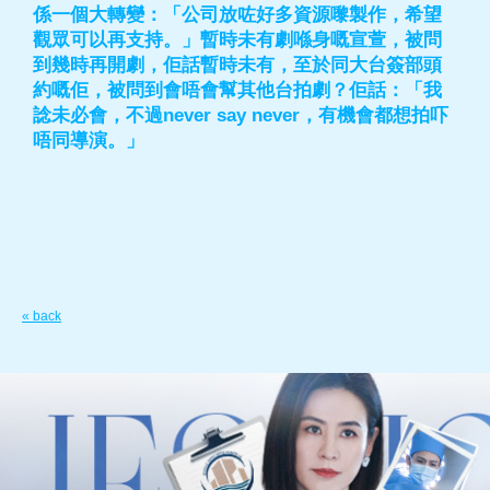
係一個大轉變：「公司放咗好多資源嚟製作，希望
觀眾可以再支持。」暫時未有劇喺身嘅宣萱，被問
到幾時再開劇，佢話暫時未有，至於同大台簽部頭
約嘅佢，被問到會唔會幫其他台拍劇？佢話：「我
諗未必會，不過never say never，有機會都想拍吓
唔同導演。」
« back