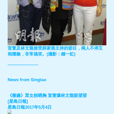
宣萱及林文龍接受薛家燕主持的節目，兩人不停互
相揶揄，非常搞笑。(攝影：鍾一虹)
--------------------
News from Singtao
《撒嬌》眾女頻晒胸 宣萱爆林文龍眼望望
[星島日報]
星島日報2017年5月4日