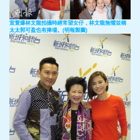
宣萱爆林文龍拍攝時經常望女仔，林文龍無懼並稱
太太郭可盈也有捧場。(明報製圖)