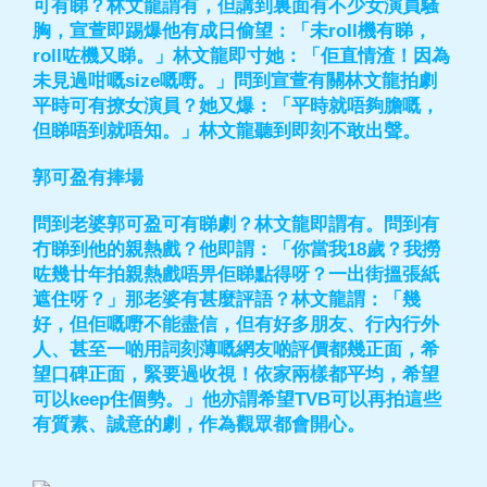
可有睇？林文龍謂有，但講到裏面有不少女演員騷
胸，宣萱即踢爆他有成日偷望：「未roll機有睇，
roll咗機又睇。」林文龍即寸她：「佢直情渣！因為
未見過咁嘅size嘅嘢。」問到宣萱有關林文龍拍劇
平時可有撩女演員？她又爆：「平時就唔夠膽嘅，
但睇唔到就唔知。」林文龍聽到即刻不敢出聲。
郭可盈有捧場
問到老婆郭可盈可有睇劇？林文龍即謂有。問到有
冇睇到他的親熱戲？他即謂：「你當我18歲？我撈
咗幾廿年拍親熱戲唔畀佢睇點得呀？一出街搵張紙
遮住呀？」那老婆有甚麼評語？林文龍謂：「幾
好，但佢嘅嘢不能盡信，但有好多朋友、行內行外
人、甚至一啲用詞刻薄嘅網友啲評價都幾正面，希
望口碑正面，緊要過收視！依家兩樣都平均，希望
可以keep住個勢。」他亦謂希望TVB可以再拍這些
有質素、誠意的劇，作為觀眾都會開心。