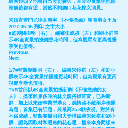
騷胸鏡頭？他稱自己沒份參與，宣萱即反擊笑他鏡
頭前後都有望，當然不夠膽口花花撩女演員。
未婚宣萱鬥尤物高海寧 《不懂撒嬌》望替港女平反
2017-05-05 列印 文字大小
■監製關樹明（右）、編審朱鏡祺（左）和劉小群表
示4K全實景拍攝雖更花時間，但為觀眾有更高視覺
享受也值得。
Previous
Next
1/7■監製關樹明（右）、編審朱鏡祺（左）和劉小
群表示4K全實景拍攝雖更花時間，但為觀眾有更高
視覺享受也值得。
TVB首部以4K全實景拍攝新劇《不懂撒嬌的女
人》，搵來離巢多時的林文龍搭檔宣萱，已夠新
鮮，加上以未婚事業型港女，感情路不敵兩岸佳麗
為題，首集已有話題，兼最高25.3點收視。對於有
不俗成績，監製關樹明和夫妻檔編審朱鏡祺和劉小
群，認為因取材和選角夠花心思，搵來本身同樣未