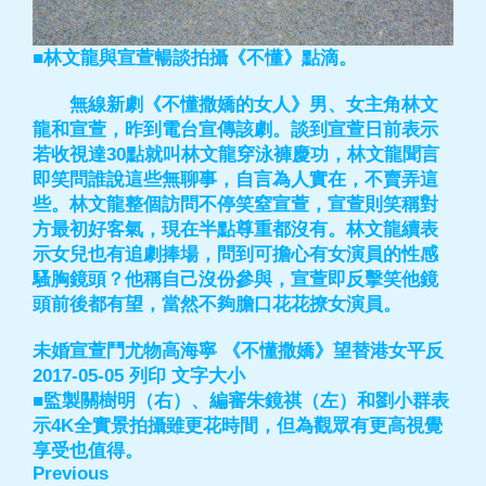
■林文龍與宣萱暢談拍攝《不懂》點滴。
無線新劇《不懂撒嬌的女人》男、女主角林文
龍和宣萱，昨到電台宣傳該劇。談到宣萱日前表示
若收視達30點就叫林文龍穿泳褲慶功，林文龍聞言
即笑問誰說這些無聊事，自言為人實在，不賣弄這
些。林文龍整個訪問不停笑窒宣萱，宣萱則笑稱對
方最初好客氣，現在半點尊重都沒有。林文龍續表
示女兒也有追劇捧場，問到可擔心有女演員的性感
騷胸鏡頭？他稱自己沒份參與，宣萱即反擊笑他鏡
頭前後都有望，當然不夠膽口花花撩女演員。
未婚宣萱鬥尤物高海寧 《不懂撒嬌》望替港女平反
2017-05-05 列印 文字大小
■監製關樹明（右）、編審朱鏡祺（左）和劉小群表
示4K全實景拍攝雖更花時間，但為觀眾有更高視覺
享受也值得。
Previous