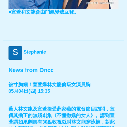
■宣萱和文龍會由鬥氣變成互冧。
S
Stephanie
News from Oncc
被寸胸細！宣萱爆林文龍偷𥄫女演員胸
05月04日(四) 15:35
藝人林文龍及宣萱接受薛家燕的電台節目訪問，宣
傳其擔正的無綫劇集《不懂撒嬌的女人》。講到宣
萱謂如果劇集有30點收視就叫林文龍穿泳褲，對此