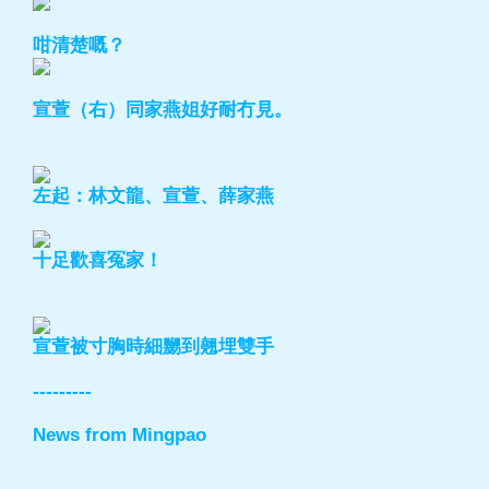
咁清楚嘅？
宣萱（右）同家燕姐好耐冇見。
左起：林文龍、宣萱、薛家燕
十足歡喜冤家！
宣萱被寸胸時細嬲到翹埋雙手
---------
News from Mingpao