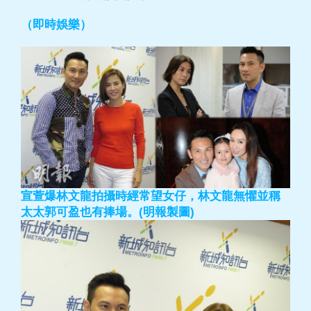
（即時娛樂）
宣萱爆林文龍拍攝時經常望女仔，林文龍無懼並稱
太太郭可盈也有捧場。(明報製圖)