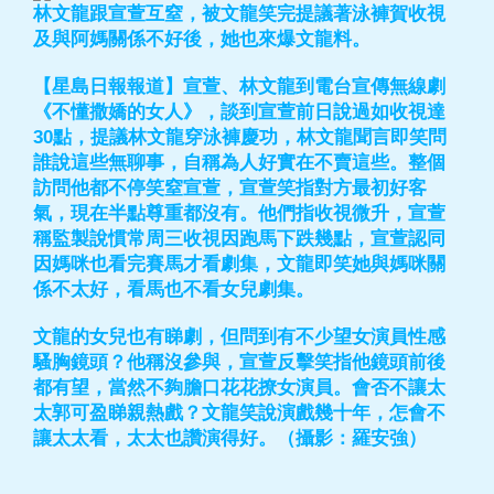
林文龍跟宣萱互窒，被文龍笑完提議著泳褲賀收視
及與阿媽關係不好後，她也來爆文龍料。
【星島日報報道】宣萱、林文龍到電台宣傳無線劇
《不懂撒嬌的女人》，談到宣萱前日說過如收視達
30點，提議林文龍穿泳褲慶功，林文龍聞言即笑問
誰說這些無聊事，自稱為人好實在不賣這些。整個
訪問他都不停笑窒宣萱，宣萱笑指對方最初好客
氣，現在半點尊重都沒有。他們指收視微升，宣萱
稱監製說慣常周三收視因跑馬下跌幾點，宣萱認同
因媽咪也看完賽馬才看劇集，文龍即笑她與媽咪關
係不太好，看馬也不看女兒劇集。
文龍的女兒也有睇劇，但問到有不少望女演員性感
騷胸鏡頭？他稱沒參與，宣萱反擊笑指他鏡頭前後
都有望，當然不夠膽口花花撩女演員。會否不讓太
太郭可盈睇親熱戲？文龍笑說演戲幾十年，怎會不
讓太太看，太太也讚演得好。（攝影：羅安強）