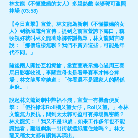
林文龍《不懂撒嬌的女人》多親熱戲 老婆郭可盈照
捧場 (03:58)
【今日直擊】宣萱、林文龍為新劇《不懂撒嬌的女
人》到新城電台宣傳，提到之前宣萱誇下海口，稱
收視好就叫林文龍著泳褲答謝觀眾，林文龍聞言即
說：「那個這樣無聊？我們不賣弄這些，可能是年
代不同。」
隨後兩人開始互相揶揄，當宣萱表示擔心過周三賽
馬日影響收視，事關宣母也是看畢賽事才轉台捧
場，林文龍即窒她道：「你看還不是跟家人的關係
麻麻。」
說起林文龍於劇中艷福不淺，宣萱一有機會便反
擊：「佢拍攝未Roll機又望女仔，Roll又望。」令林
文龍無力反抗，問到太太郭可盈可有捧場親密戲？
林文龍笑：「我又不是18歲，如果工作多年也不能
讓她看，難道劇集一出街就搵紙遮住她嗎？」林文
龍又稱太太都有讚賞其演出。