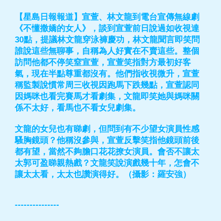
【星島日報報道】宣萱、林文龍到電台宣傳無線劇
《不懂撒嬌的女人》，談到宣萱前日說過如收視達
30點，提議林文龍穿泳褲慶功，林文龍聞言即笑問
誰說這些無聊事，自稱為人好實在不賣這些。整個
訪問他都不停笑窒宣萱，宣萱笑指對方最初好客
氣，現在半點尊重都沒有。他們指收視微升，宣萱
稱監製說慣常周三收視因跑馬下跌幾點，宣萱認同
因媽咪也看完賽馬才看劇集，文龍即笑她與媽咪關
係不太好，看馬也不看女兒劇集。
文龍的女兒也有睇劇，但問到有不少望女演員性感
騷胸鏡頭？他稱沒參與，宣萱反擊笑指他鏡頭前後
都有望，當然不夠膽口花花撩女演員。會否不讓太
太郭可盈睇親熱戲？文龍笑說演戲幾十年，怎會不
讓太太看，太太也讚演得好。（攝影：羅安強）
---------------