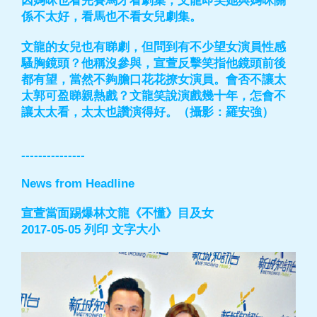
因媽咪也看完賽馬才看劇集，文龍即笑她與媽咪關
係不太好，看馬也不看女兒劇集。
文龍的女兒也有睇劇，但問到有不少望女演員性感
騷胸鏡頭？他稱沒參與，宣萱反擊笑指他鏡頭前後
都有望，當然不夠膽口花花撩女演員。會否不讓太
太郭可盈睇親熱戲？文龍笑說演戲幾十年，怎會不
讓太太看，太太也讚演得好。（攝影：羅安強）
---------------
News from Headline
宣萱當面踢爆林文龍《不懂》目及女
2017-05-05 列印 文字大小