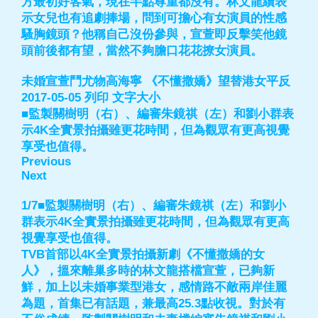
方最初好客氣，現在半點尊重都沒有。林文龍續表
示女兒也有追劇捧場，問到可擔心有女演員的性感
騷胸鏡頭？他稱自己沒份參與，宣萱即反擊笑他鏡
頭前後都有望，當然不夠膽口花花撩女演員。
未婚宣萱鬥尤物高海寧 《不懂撒嬌》望替港女平反
2017-05-05 列印 文字大小
■監製關樹明（右）、編審朱鏡祺（左）和劉小群表
示4K全實景拍攝雖更花時間，但為觀眾有更高視覺
享受也值得。
Previous
Next
1/7■監製關樹明（右）、編審朱鏡祺（左）和劉小
群表示4K全實景拍攝雖更花時間，但為觀眾有更高
視覺享受也值得。
TVB首部以4K全實景拍攝新劇《不懂撒嬌的女
人》，搵來離巢多時的林文龍搭檔宣萱，已夠新
鮮，加上以未婚事業型港女，感情路不敵兩岸佳麗
為題，首集已有話題，兼最高25.3點收視。對於有