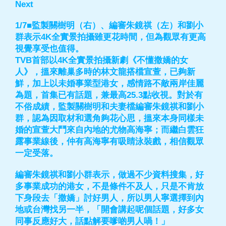
Next
1/7■監製關樹明（右）、編審朱鏡祺（左）和劉小
群表示4K全實景拍攝雖更花時間，但為觀眾有更高
視覺享受也值得。
TVB首部以4K全實景拍攝新劇《不懂撒嬌的女
人》，搵來離巢多時的林文龍搭檔宣萱，已夠新
鮮，加上以未婚事業型港女，感情路不敵兩岸佳麗
為題，首集已有話題，兼最高25.3點收視。對於有
不俗成績，監製關樹明和夫妻檔編審朱鏡祺和劉小
群，認為因取材和選角夠花心思，搵來本身同樣未
婚的宣萱大鬥來自內地的尤物高海寧；而繼白雲狂
露事業線後，仲有高海寧有吸睛泳裝戲，相信觀眾
一定受落。
編審朱鏡祺和劉小群表示，做過不少資料搜集，好
多事業成功的港女，不是條件不及人，只是不肯放
下身段去「撒嬌」討好男人，所以男人寧選擇到內
地或台灣找另一半，「開會講起呢個話題，好多女
同事反應好大，話點解要嗲啲男人喎！」