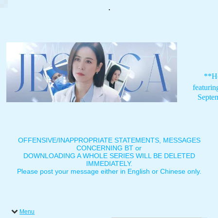
.
**H
featuri
Septe
OFFENSIVE/INAPPROPRIATE STATEMENTS, MESSAGES
CONCERNING BT or
DOWNLOADING A WHOLE SERIES WILL BE DELETED
IMMEDIATELY.
Please post your message either in English or Chinese only.
Menu