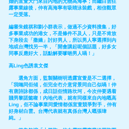
婚的宣萱大鬥來自內地的尤物高海寧；而繼白雲狂
露事業線後，仲有高海寧有吸睛泳裝戲，相信觀眾
一定受落。
編審朱鏡祺和劉小群表示，做過不少資料搜集，好
多事業成功的港女，不是條件不及人，只是不肯放
下身段去「撒嬌」討好男人，所以男人寧選擇到內
地或台灣找另一半，「開會講起呢個話題，好多女
同事反應好大，話點解要嗲啲男人喎！」
高Ling色誘袁文傑
選角方面，監製關樹明透露宣萱是不二選擇，
「我哋同佢傾，佢完全冇介意背景同自己似喎！仲
有唐詩詠都係，成日話佢情路坎坷，今次仲要遇着
賤男黎諾懿㗎！內地代表，就有同樣來自內地嘅高
Ling，佢不論事業同愛情都係宣萱競爭對手，仲有
好身材白雲。台灣代表就有真係台灣人嘅張瑋
純。」