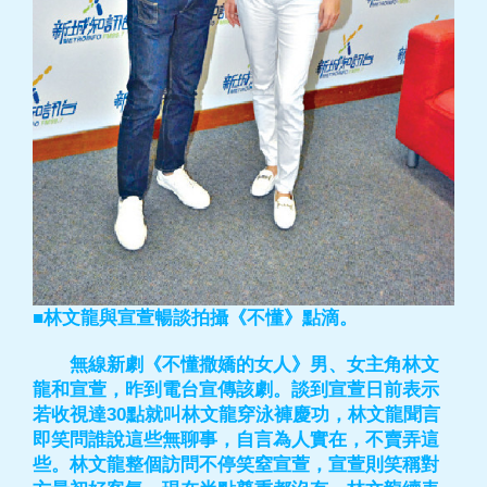
■林文龍與宣萱暢談拍攝《不懂》點滴。
無線新劇《不懂撒嬌的女人》男、女主角林文
龍和宣萱，昨到電台宣傳該劇。談到宣萱日前表示
若收視達30點就叫林文龍穿泳褲慶功，林文龍聞言
即笑問誰說這些無聊事，自言為人實在，不賣弄這
些。林文龍整個訪問不停笑窒宣萱，宣萱則笑稱對