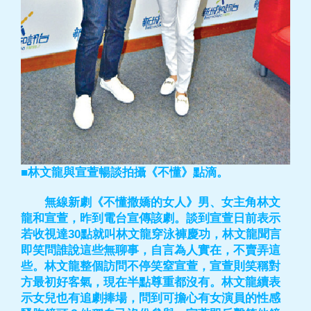
■林文龍與宣萱暢談拍攝《不懂》點滴。
無線新劇《不懂撒嬌的女人》男、女主角林文
龍和宣萱，昨到電台宣傳該劇。談到宣萱日前表示
若收視達30點就叫林文龍穿泳褲慶功，林文龍聞言
即笑問誰說這些無聊事，自言為人實在，不賣弄這
些。林文龍整個訪問不停笑窒宣萱，宣萱則笑稱對
方最初好客氣，現在半點尊重都沒有。林文龍續表
示女兒也有追劇捧場，問到可擔心有女演員的性感