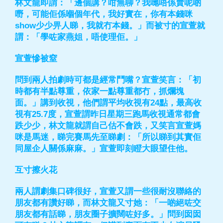
林文龍即謂：「邊個講？咁無聊？我哋唔係賣呢啲
嘢，可能佢係嗰個年代，我好實在，你有本錢咪
show少少畀人睇，我就冇本錢。」而被寸的宣萱就
謂：「學咗家燕姐，唔使理佢。」
宣萱慘被窒
問到兩人拍劇時可都是經常鬥嘴？宣萱笑言：「初
時都有半點尊重，依家一點尊重都冇，抓爛塊
面。」講到收視，他們謂平均收視有24點，最高收
視有25.7度，宣萱謂昨日星期三跑馬收視通常都會
跌少少，林文龍就謂自己估不會跌，又笑言宣萱媽
咪是馬迷，睇完賽馬先至睇劇：「所以睇到其實佢
同屋企人關係麻麻。」宣萱即刻瞪大眼望住他。
互寸擦火花
兩人謂劇集口碑很好，宣萱又謂一些很耐沒聯絡的
朋友都有讚好睇，而林文龍又寸她：「一啲絕咗交
朋友都有話睇，朋友圈子擴闊咗好多。」問到囡囡