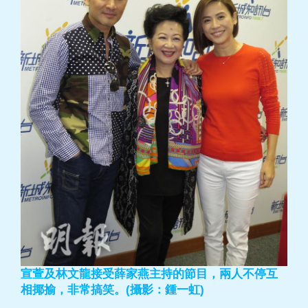
宣萱及林文龍接受薛家燕主持的節目，兩人不停互
相揶揄，非常搞笑。(攝影：鍾一虹)