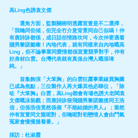
高Ling色誘袁文傑
選角方面，監製關樹明透露宣萱是不二選擇，
「我哋同佢傾，佢完全冇介意背景同自己似喎！仲
有唐詩詠都係，成日話佢情路坎坷，今次仲要遇着
賤男黎諾懿㗎！內地代表，就有同樣來自內地嘅高
Ling，佢不論事業同愛情都係宣萱競爭對手，仲有
好身材白雲。台灣代表就有真係台灣人嘅張瑋
純。」
首集飾演「大笨胸」的白雲狂露事業線買胸圍
已成為焦點，三位製作人再大爆其他必睇位，「除
咗『大笨胸』白雲，高Ling都會有場色誘大老闆袁
文傑嘅泳裝戲；而唐詩詠狠飛賤男黎諾懿後同王浩
信，但係浩信竟然係個『不能結婚的男人』；當然
仲有宣萱同文龍呢對，佢哋呢對初戀情人會由鬥氣
冤家會慢慢撻着番。」
採訪：杜淑霞