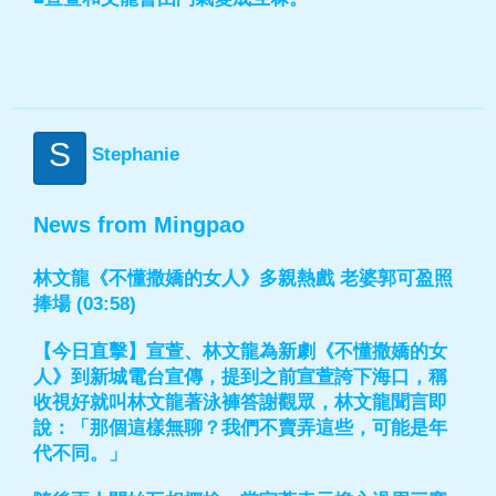
S
Stephanie
News from Mingpao
林文龍《不懂撒嬌的女人》多親熱戲 老婆郭可盈照
捧場 (03:58)
【今日直擊】宣萱、林文龍為新劇《不懂撒嬌的女
人》到新城電台宣傳，提到之前宣萱誇下海口，稱
收視好就叫林文龍著泳褲答謝觀眾，林文龍聞言即
說：「那個這樣無聊？我們不賣弄這些，可能是年
代不同。」