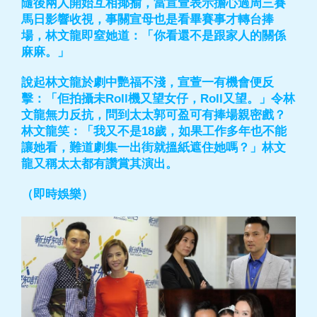
隨後兩人開始互相揶揄，當宣萱表示擔心過周三賽
馬日影響收視，事關宣母也是看畢賽事才轉台捧
場，林文龍即窒她道：「你看還不是跟家人的關係
麻麻。」
說起林文龍於劇中艷福不淺，宣萱一有機會便反
擊：「佢拍攝未Roll機又望女仔，Roll又望。」令林
文龍無力反抗，問到太太郭可盈可有捧場親密戲？
林文龍笑：「我又不是18歲，如果工作多年也不能
讓她看，難道劇集一出街就搵紙遮住她嗎？」林文
龍又稱太太都有讚賞其演出。
（即時娛樂）