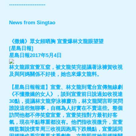
--------------------
News from Singtao
《撒嬌》眾女頻晒胸 宣萱爆林文龍眼望望
[星島日報]
星島日報2017年5月4日
林文龍跟宣萱互窒，被文龍笑完提議著泳褲賀收視
及與阿媽關係不好後，她也來爆文龍料。
【星島日報報道】宣萱、林文龍到電台宣傳無線劇
《不懂撒嬌的女人》，談到宣萱前日說過如收視達
30點，提議林文龍穿泳褲慶功，林文龍聞言即笑問
誰說這些無聊事，自稱為人好實在不賣這些。整個
訪問他都不停笑窒宣萱，宣萱笑指對方最初好客
氣，現在半點尊重都沒有。他們指收視微升，宣萱
稱監製說慣常周三收視因跑馬下跌幾點，宣萱認同