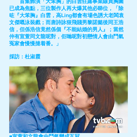
首集飾演「大笨胸」的白雲狂露事業線買胸圍
已成為焦點，三位製作人再大爆其他必睇位，「除
咗『大笨胸』白雲，高Ling都會有場色誘大老闆袁
文傑嘅泳裝戲；而唐詩詠狠飛賤男黎諾懿後同王浩
信，但係浩信竟然係個『不能結婚的男人』；當然
仲有宣萱同文龍呢對，佢哋呢對初戀情人會由鬥氣
冤家會慢慢撻着番。」
採訪：杜淑霞
■宣萱和文龍會由鬥氣變成互冧。