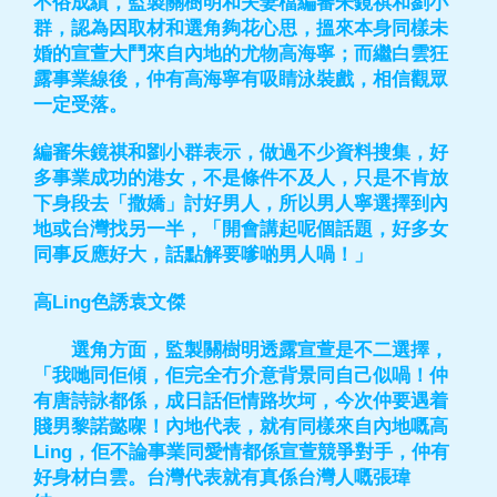
不俗成績，監製關樹明和夫妻檔編審朱鏡祺和劉小
群，認為因取材和選角夠花心思，搵來本身同樣未
婚的宣萱大鬥來自內地的尤物高海寧；而繼白雲狂
露事業線後，仲有高海寧有吸睛泳裝戲，相信觀眾
一定受落。
編審朱鏡祺和劉小群表示，做過不少資料搜集，好
多事業成功的港女，不是條件不及人，只是不肯放
下身段去「撒嬌」討好男人，所以男人寧選擇到內
地或台灣找另一半，「開會講起呢個話題，好多女
同事反應好大，話點解要嗲啲男人喎！」
高Ling色誘袁文傑
選角方面，監製關樹明透露宣萱是不二選擇，
「我哋同佢傾，佢完全冇介意背景同自己似喎！仲
有唐詩詠都係，成日話佢情路坎坷，今次仲要遇着
賤男黎諾懿㗎！內地代表，就有同樣來自內地嘅高
Ling，佢不論事業同愛情都係宣萱競爭對手，仲有
好身材白雲。台灣代表就有真係台灣人嘅張瑋