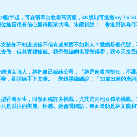
上9點半起，可在翡翠台收看高清版，4K版則可透過my TV 
兩位編審很有信心贏得觀眾共鳴。朱鏡祺說：「香港男孩為何
港女孩知不知道或信不信有些東西不如別人？撒嬌是個代號，
樣去做，但其實很輸蝕。我們做編劇也要做得嘢，我今天接受
萱飾演女強人，她把自己嫁給公司，「她是超級控制狂，不跟
要嗲，卻訓練手下去嗲。」朱鏡祺繼續說，「30歲出頭的唐
」
典型香港女生，固然面臨許多挑戰，尤其是內地女孩的挑戰。
不只是以往的美麗、性感。她會講國語，裏面最叻是林文龍和
。