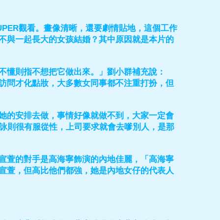
SUPER觀看。畫像清晰，還要劇情貼地，這個工作
不與一起長大的女孩結婚？其中原因就是本片的
不懂則指不想把它做出來。」劉小群補充說：
訪問才化點妝，大多數女同事都不注重打扮，但
她的安排去做，事情好像就做不到，大家一定會
詩詠則很有服從性，上司要求就會去嗲別人，是那
宣萱的對手是高海寧飾演的內地佳麗，「高海寧
宣萱，但高比他們都強，她是內地女仔的代表人