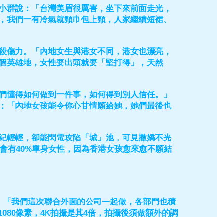
小群說：「台灣美眉很厲害，坐下來前面走光，
，我們一有冷氣就頸巾包上頸，人家繼續短裙、
殺傷力。「內地女生與港女不同，港女也漂亮，
個英雄地，女性要出頭就要「堅打得」，天然
們懂得如何做到一件事，如何得到別人信任。」
：「內地女孩能令你心甘情願給她，她們最後也
紀輕輕，卻能閃電攻陷「城」池，可見撒嬌不光
年會有40%單身女性，因為香港女孩愈來愈不願結
，「我們這次聯合外面的公司一起做，各部門也積
1080像素，4K拍攝是其4倍，拍攝後須做額外的調