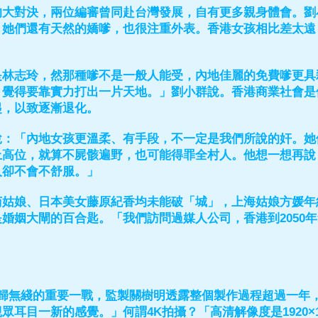
的大對決，兩位編審曾同赴台灣發展，自有更多親身體會。劉
。她們還有天然的嬌嗲，也很注重外表。香港女孩相比差太遠
是林志玲，然那種嗲不是一般人能受，內地佳麗的免費嗲更具
，覺得要靠實力打出一片天地。」劉小群說。香港商業社會是
起，以致逐漸退化。
說：「內地女孩更溫柔、有手段，不一定是我們所說的奸。她
上高位，就算不屍骸遍野，也可能得罪全村人。他想一想再說
人卻不會不舒服。」
苟姑娘、日本美女藤原紀香均未能破「城」，上海姑娘方媛年
婚姻大閘的百合匙。「我們訪問過媒人公司，香港到2050
。
回歸無綫的重要一戰，監製關樹明透露整個製作過程超過一年
眾耳目一新的感覺。」何謂4K拍攝？「高清解像度是1920×