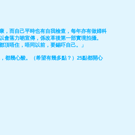
康，而自己平時也有自我檢查，每年亦有做婦科
以會落力啲宣傳，係改革後第一部實境拍攝。
都頂唔住，唔同以前，要錫吓自己。」
花，都幾心酸。（希望有幾多點？）25點都開心