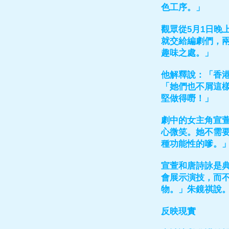
色工序。」
觀眾從5月1日晚
就交給編劇們，
趣味之處。」
他解釋說：「香
「她們也不屑這
堅做得嘢！」
劇中的女主角宣
心微笑。她不需
種功能性的嗲。
宣萱和唐詩詠是
會展示演技，而
物。」朱鏡祺說
反映現實