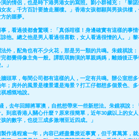
扮演的情侶，也是時下港男港女的寫照。劉小群補充：「黎諾
騙女友，千方百計要搶走層樓。」香港女孩都願與男孩供樓，
女方的噩夢。
同事，看過後都會驚嘆：「真係咁樣！身邊確實有這樣的事情
原諒他。總之他是男人看過很喜歡，女人看過很憎的人。」黎
鬥法外，配角也有不少火花，那是另一類的共鳴。朱鏡祺說：
看完都覺得像主角一般。譚凱琪飾演的單親媽媽，離婚後正爭
酸。」
級牆頭草，每間公司都有這樣的人，一定有共鳴。辦公室想多
幾年；房外的風景是樓景還是海景？打工仔都想多個景色、多
鏡祺感慨地說。
無綫，去年回歸將軍澳，自然想帶來一些新想法。朱鏡祺說：
計。到底香港人關心什麼？原來很簡單，近年30歲以上的女
女孩的數字，也從三成多激增至近四成。」
個製作過程逾一年，內容已經盡量接近事實，但千算萬算，就