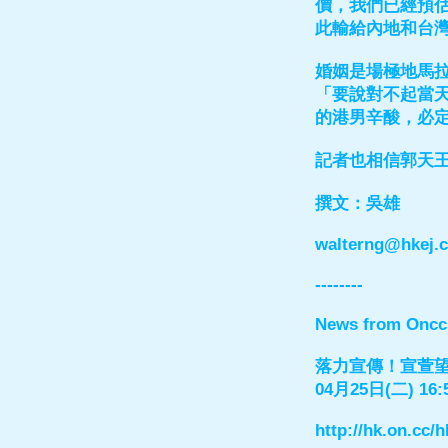
價，我們已經預
此輸給內地和台灣
婚姻是場極地馬
「要說對不起當
的港男辛酸，必
記者也相信郭天
撰文：吳雄
walterng@hkej.
--------
News from Oncc
落力宣傳！宣萱望
04月25日(二) 16:
http://hk.on.cc