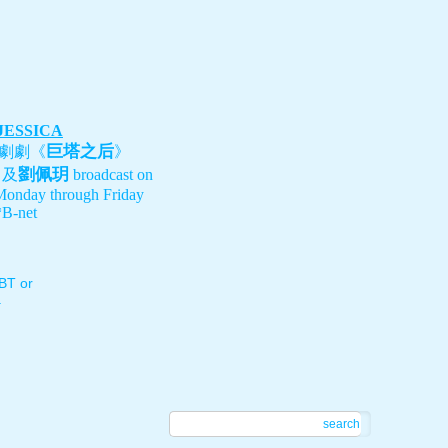
 JESSICA
巨塔之后
劇劇《
》
劉佩玥
、及
broadcast on
Monday through Friday
B-net
T or
.
search