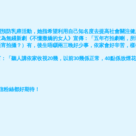
關預防乳癌活動，她指希望利用自己知名度去提高社會關注健
忙為無綫新劇《不懂撒嬌的女人》宣傳：「五年冇拍劇喇，所
通宵拍攝？）有，後生唔瞓兩三晚好少事，依家會好辛苦，樣
：「聽人講依家收視20幾，以前30幾係正常，40點係放煙
信粉絲都好期待！