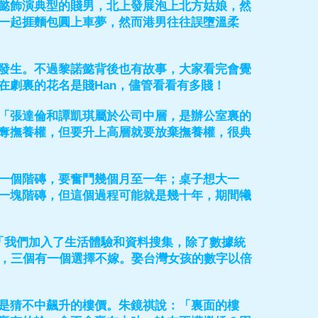
懿飾演典型的賤男，北上發展泡上北方姑娘，然
一起捱麵包圓上車夢，然而港男往往誤墮溫柔
發生。不過黎諾懿背後也有故事，大家看完會覺
在劇裏的花名是賤Han，儘管看看有多賤！
「張達倫和譚凱琪屬於公司中層，是辦公室裏的
奪撫養權，但要升上高層就要放棄撫養權，很典
一個階磚，要奮鬥幾個月至一年；桌子想大一
一塊階磚，但這個過程可能就是幾十年，期間犧
「我們加入了生活體驗和資料搜集，除了數據統
人，三個有一個選擇不嫁。娶台灣女孩的數字以倍
是猜不中飆升的樓價。朱鏡祺說：「裏面的樓