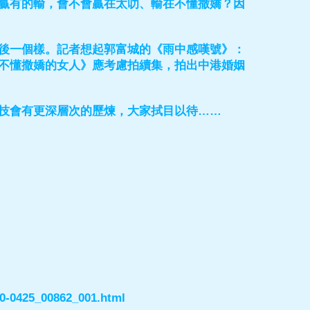
贏有的輸，會不會贏在太叻、輸在不懂撒嬌？因
後一個樣。記者想起郭富城的《雨中感嘆號》：
不懂撒嬌的女人》應考慮拍續集，拍出中港婚姻
技會有更深層次的歷煉，大家拭目以待……
00-0425_00862_001.html