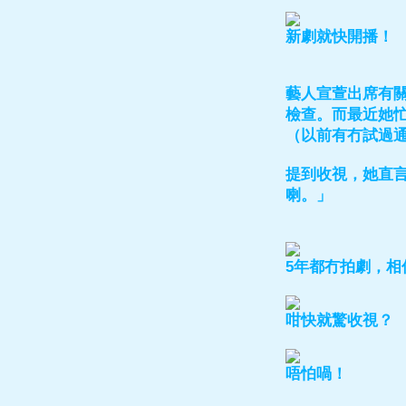
新劇就快開播！
藝人宣萱出席有
檢查。而最近她
（以前有冇試過
提到收視，她直言
喇。」
5年都冇拍劇，相
咁快就驚收視？
唔怕喎！