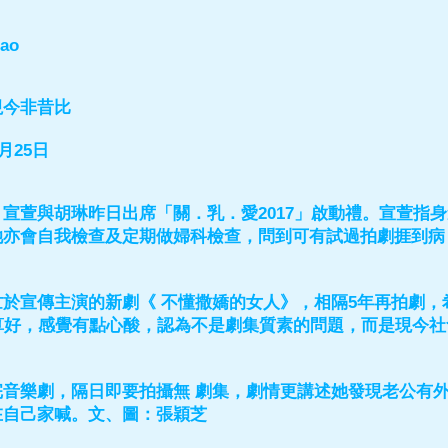
tao
視今非昔比
月25日
宣萱與胡琳昨日出席「關．乳．愛2017」啟動禮。宣萱指
她亦會自我檢查及定期做婦科檢查，問到可有試過拍劇捱到病
於宣傳主演的新劇《 不懂撒嬌的女人》，相隔5年再拍劇，
算好，感覺有點心酸，認為不是劇集質素的問題，而是現今社
完音樂劇，隔日即要拍攝無 劇集，劇情更講述她發現老公有
在自己家喊。文、圖：張穎芝