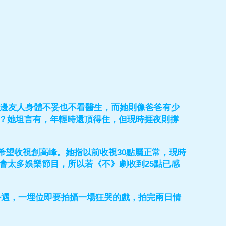
身邊友人身體不妥也不看醫生，而她則像爸爸有少
？她坦言有，年輕時還頂得住，但現時捱夜則撐
希望收視創高峰。她指以前收視30點屬正常，現時
會太多娛樂節目，所以若《不》劇收到25點已感
外遇，一埋位即要拍攝一場狂哭的戲，拍完兩日情