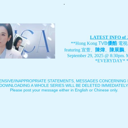
.
LATEST INFO of
優酷
**Hong Kong
TVB
電視
陳煒
陳展鵬
featuring
宣萱、
、
September 29, 2025 @ 8:30pm. 
*EVERYDAY* *
ENSIVE/INAPPROPRIATE STATEMENTS, MESSAGES CONCERNING B
DOWNLOADING A WHOLE SERIES WILL BE DELETED IMMEDIATELY
Please post your message either in English or Chinese only.