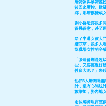
唐詩詠與黎諾懿
後回來壓榨、欺
鄉，那層樓變成
劉小群透露很多
得幾得意，甚至
除了中港女孩大
牆頭草，很多人
型職場女性的辛
「張達倫則是超
些，又要經過好
牲多大呢？」朱
他們3人離開過
計，還有心態統
數增加，娶內地
兩位編審坦言整