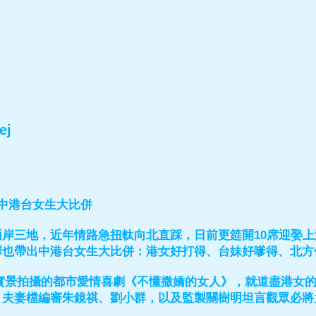
ej
 中港台女生大比併
兩岸三地，近年情路急扭軚向北直踩，日前更筵開10席迎娶
擇也帶出中港台女生大比併：港女好打得、台妹好嗲得、北方
全實景拍攝的都市愛情喜劇《不懂撒嬌的女人》，就道盡港女
。夫妻檔編審朱鏡祺、劉小群，以及監製關樹明坦言觀眾必將