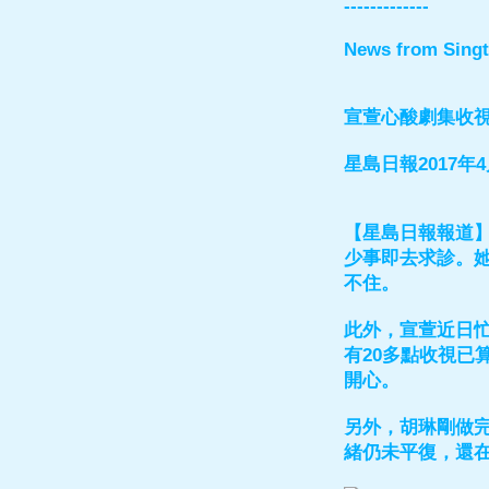
-------------
News from Sing
宣萱心酸劇集收
星島日報2017年4
【星島日報報道】
少事即去求診。
不住。
此外，宣萱近日忙
有20多點收視已
開心。
另外，胡琳剛做
緒仍未平復，還