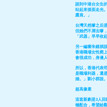
談到中港台女生
站起來後面走光
露肩。」
台灣天然嗲之后
但她們不屑去嗲
「武器」早早收
另一編審朱鏡祺
香港職場女性爬
會很成功，身邊
所以，香港代表
是職場利器，還是
婚。」劉小群說
超高像素
這套新劇是3人
極配合，希望給觀