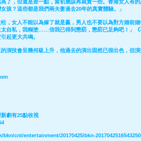
估高了，但還是差一點，當初應該再寫貴一些。香港女人有的
女孩？這些都是我們兩夫妻過去20年的真實體驗。」
拉松，女人不能以為嫁了就是贏，男人也不要以為對方婚前婚
天太自私，我糊塗……信我已得到懲罰，懲罰已足夠吧！」《
定引起更大共鳴。
王的演技會呈幾何級上升，他過去的演出固然已很出色，但演
com
新劇有25點收視
54
/hk/bkn/cnt/entertainment/20170425/bkn-201704251654325