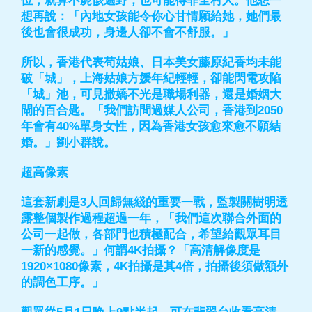
位，就算不屍骸遍野，也可能得罪全村人。他想一
想再說：「內地女孩能令你心甘情願給她，她們最
後也會很成功，身邊人卻不會不舒服。」
所以，香港代表苟姑娘、日本美女藤原紀香均未能
破「城」，上海姑娘方媛年紀輕輕，卻能閃電攻陷
「城」池，可見撒嬌不光是職場利器，還是婚姻大
閘的百合匙。「我們訪問過媒人公司，香港到2050
年會有40%單身女性，因為香港女孩愈來愈不願結
婚。」劉小群說。
超高像素
這套新劇是3人回歸無綫的重要一戰，監製關樹明透
露整個製作過程超過一年，「我們這次聯合外面的
公司一起做，各部門也積極配合，希望給觀眾耳目
一新的感覺。」何謂4K拍攝？「高清解像度是
1920×1080像素，4K拍攝是其4倍，拍攝後須做額外
的調色工序。」