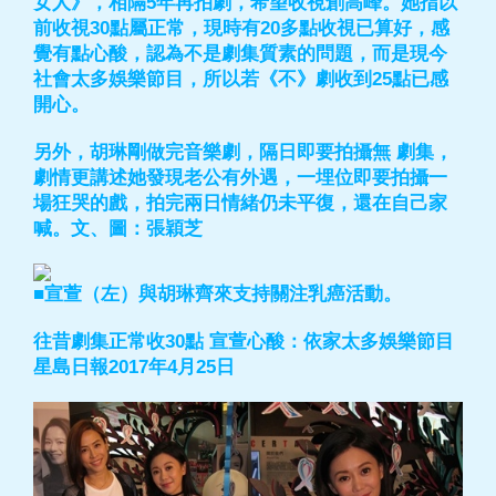
女人》，相隔5年再拍劇，希望收視創高峰。她指以
前收視30點屬正常，現時有20多點收視已算好，感
覺有點心酸，認為不是劇集質素的問題，而是現今
社會太多娛樂節目，所以若《不》劇收到25點已感
開心。
另外，胡琳剛做完音樂劇，隔日即要拍攝無 劇集，
劇情更講述她發現老公有外遇，一埋位即要拍攝一
場狂哭的戲，拍完兩日情緒仍未平復，還在自己家
喊。文、圖：張穎芝
■宣萱（左）與胡琳齊來支持關注乳癌活動。
往昔劇集正常收30點 宣萱心酸：依家太多娛樂節目
星島日報2017年4月25日