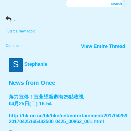
search
.
Start a New Topic
Comment
View Entire Thread
S
Stephanie
News from Oncc
落力宣傳！宣萱望新劇有25點收視
04月25日(二) 16:54
http://hk.on.cc/hk/bkn/cnt/entertainment/20170425/b
20170425165432500-0425_00862_001.html