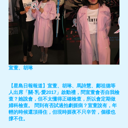
宣萱、胡琳
【星島日報報道】宣萱、胡琳、馬詩慧、鄺祖德等
人出席「關·乳·愛2017」啟動禮，問宣萱會否自我檢
查？她說會，但不太懂得正確檢查，所以會定期做
婦科檢查。 問到有否試過拍劇捱病？宣萱說有，年
輕的時候還頂得住，但現時捱夜不只辛苦，個樣也
撐不住。