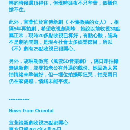
輕的時候還頂得住，但現時捱夜不只辛苦，個樣也
撐不住。
此外，宣萱忙於宣傳新劇《 不懂撒嬌的女人》，相
隔5年再拍劇，希望收視創高峰，她說以前收視30點
屬正常，現時20多點收視已算好，有點心酸，認為
不是劇的問題，是現今社會太多娛樂節目，所以
《不》劇有25點收視已很開心。
另外，胡琳剛做完《風雲5D音樂劇》，隔日即拍攝
無線新劇，並要拍老公有外遇的戲份。她因為太累
怕情緒未準備好，但一埋位拍攝即狂哭，拍完兩日
仍在家傷感，情緒未能平復。
------------
News from Oriental
宣萱談新劇收視25點都開心
東方日報2017年4月25日