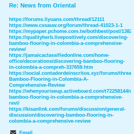
Re: News from Oriental
https://forums.liyuans.com/thread/12111
https://www.cssauw.org/forum/thread-41023-1-1
https://mypaper.pchome.com.tw/bothbest/post/1382
https://qualityherb.livepositively.com/discovering-
bamboo-flooring-in-colombia-a-comprehensive-
review/
https://jamaicaclassifiedonline.com/home-
office/decorations/discovering-bamboo-flooring-
in-colombia-a-compreh-337659.htm
https://social.contadordeinscritos.xyz/forums/threa
Bamboo-Flooring-in-Colombia-A-
Comprehensive-Review
https://whenyouriseup.activeboard.com/t72258144/d
bamboo-flooring-in-colombia-a-comprehensive-
revi/
https://kisanlink.com/forums/discussion/general-
discussion/discovering-bamboo-flooring-in-
colombia-a-comprehensive-review
Email