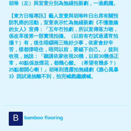
胡琳（左）與宣萱分別為無綫拍新劇，一過戲癮。
【東方日報專訊】藝人宣萱與胡琳昨日出席有關預
防乳癌的活動，宣萱表示忙為無綫新劇《不懂撒嬌
的女人》宣傳：「五年冇拍劇，所以宣傳落力啲，
係改革後第一部實境拍攝。（以前有冇試過通宵拍
攝？）有，後生唔瞓兩三晚好少事，依家會好辛
苦，樣都撐唔住，唔同以前，要錫下自己。」提到
收視，她說：「聽講依家收視20幾，以前30幾係正
常，40點係放煙花，都幾心酸。（希望有幾多？）
25點都開心喇！」胡琳則透露拍無綫劇《溏心風暴
3》因試過抽離不到，拍完喊戲繼續喊。
B
bamboo flooring