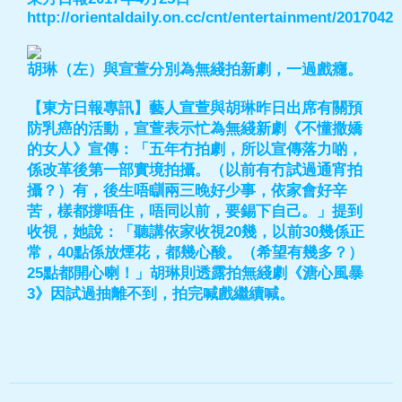
http://orientaldaily.on.cc/cnt/entertainment/2017042
胡琳（左）與宣萱分別為無綫拍新劇，一過戲癮。
【東方日報專訊】藝人宣萱與胡琳昨日出席有關預
防乳癌的活動，宣萱表示忙為無綫新劇《不懂撒嬌
的女人》宣傳：「五年冇拍劇，所以宣傳落力啲，
係改革後第一部實境拍攝。（以前有冇試過通宵拍
攝？）有，後生唔瞓兩三晚好少事，依家會好辛
苦，樣都撐唔住，唔同以前，要錫下自己。」提到
收視，她說：「聽講依家收視20幾，以前30幾係正
常，40點係放煙花，都幾心酸。（希望有幾多？）
25點都開心喇！」胡琳則透露拍無綫劇《溏心風暴
3》因試過抽離不到，拍完喊戲繼續喊。