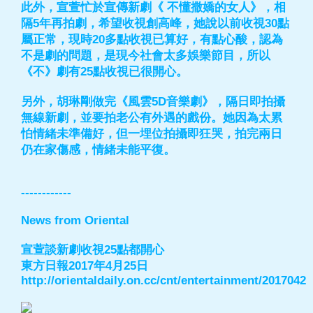
此外，宣萱忙於宣傳新劇《 不懂撒嬌的女人》，相
隔5年再拍劇，希望收視創高峰，她說以前收視30點
屬正常，現時20多點收視已算好，有點心酸，認為
不是劇的問題，是現今社會太多娛樂節目，所以
《不》劇有25點收視已很開心。
另外，胡琳剛做完《風雲5D音樂劇》，隔日即拍攝
無線新劇，並要拍老公有外遇的戲份。她因為太累
怕情緒未準備好，但一埋位拍攝即狂哭，拍完兩日
仍在家傷感，情緒未能平復。
------------
News from Oriental
宣萱談新劇收視25點都開心
東方日報2017年4月25日
http://orientaldaily.on.cc/cnt/entertainment/2017042