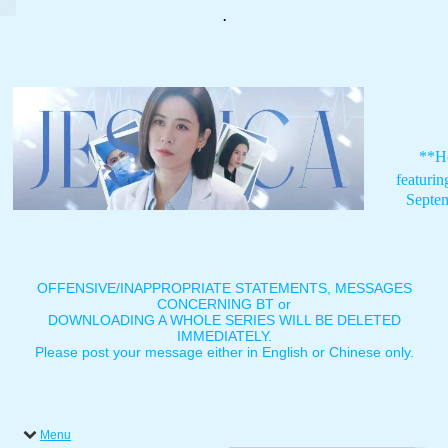
.
**H
featuri
Septe
OFFENSIVE/INAPPROPRIATE STATEMENTS, MESSAGES
CONCERNING BT or
DOWNLOADING A WHOLE SERIES WILL BE DELETED
IMMEDIATELY.
Please post your message either in English or Chinese only.
Menu