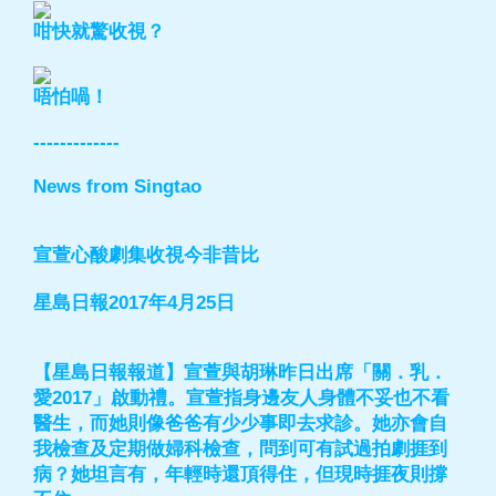
咁快就驚收視？
唔怕喎！
-------------
News from Singtao
宣萱心酸劇集收視今非昔比
星島日報2017年4月25日
【星島日報報道】宣萱與胡琳昨日出席「關．乳．
愛2017」啟動禮。宣萱指身邊友人身體不妥也不看
醫生，而她則像爸爸有少少事即去求診。她亦會自
我檢查及定期做婦科檢查，問到可有試過拍劇捱到
病？她坦言有，年輕時還頂得住，但現時捱夜則撐