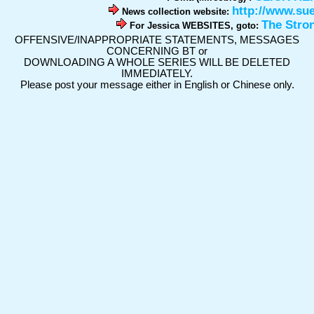
http://www.su
News collection website:
The Stro
For Jessica WEBSITES, goto:
OFFENSIVE/INAPPROPRIATE STATEMENTS, MESSAGES
CONCERNING BT or
DOWNLOADING A WHOLE SERIES WILL BE DELETED
IMMEDIATELY.
Please post your message either in English or Chinese only.