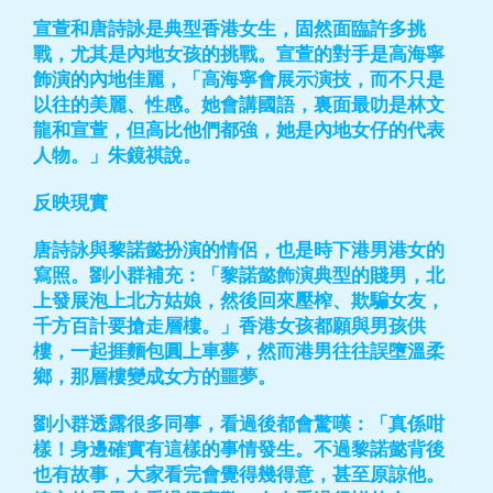
宣萱和唐詩詠是典型香港女生，固然面臨許多挑
戰，尤其是內地女孩的挑戰。宣萱的對手是高海寧
飾演的內地佳麗，「高海寧會展示演技，而不只是
以往的美麗、性感。她會講國語，裏面最叻是林文
龍和宣萱，但高比他們都強，她是內地女仔的代表
人物。」朱鏡祺說。
反映現實
唐詩詠與黎諾懿扮演的情侶，也是時下港男港女的
寫照。劉小群補充：「黎諾懿飾演典型的賤男，北
上發展泡上北方姑娘，然後回來壓榨、欺騙女友，
千方百計要搶走層樓。」香港女孩都願與男孩供
樓，一起捱麵包圓上車夢，然而港男往往誤墮溫柔
鄉，那層樓變成女方的噩夢。
劉小群透露很多同事，看過後都會驚嘆：「真係咁
樣！身邊確實有這樣的事情發生。不過黎諾懿背後
也有故事，大家看完會覺得幾得意，甚至原諒他。