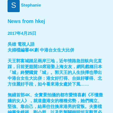
S
Stephanie
News from hkej
2017年4月25日
吳雄 電視人語
夫婦檔編審4K劇 中港台女生大比併
天王郭富城踏足兩岸三地，近年情路急扭軚向北直
踩，日前更筵開10席迎娶上海女友，網民戲稱日本
「城」終變國貨「城」。郭天王的人生抉擇也帶出
中港台女生大比併：港女好打得、台妹好嗲得、北
方佳麗好手段，如今看來港女處於下風……
無綫首部4K、全實景拍攝的都市愛情喜劇《不懂撒
嬌的女人》，就道盡港女的種種劣勢，她們獨立、
堅強、靠自己，結果往往換來港男的背叛。夫妻檔
編審朱鏡祺、劉小群，以及監製關樹明坦言觀眾必