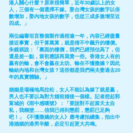
港人關心什麼？原來很簡單，近年30歲以上的女
人，三個有一個選擇不嫁。娶台灣女孩的數字以倍
數增加，娶內地女孩的數字，也從三成多激增至近
四成。」
兩位編審坦言整個製作過程逾一年，內容已經盡量
接近事實，但千算萬算，就是猜不中飆升的樓價。
朱鏡祺說：「裏面的樓價，我們已經預估高了，但
還是差一點，當初應該再寫貴一些。香港女人有的
贏有的輸，會不會贏在太叻、輸在不懂撒嬌？因此
輸給內地和台灣女孩？這些都是我們兩夫妻過去20
年的真實體驗。」
婚姻是場極地馬拉松，女人不能以為嫁了就是贏，
男人也不要以為對方婚前婚後一個樣。記者想起郭
富城的《雨中感嘆號》：「要說對不起當天太自
私，我糊塗……信我已得到懲罰，懲罰已足夠
吧！」《不懂撒嬌的女人》應考慮拍續集，拍出中
港婚姻的港男辛酸，必定引起更大共鳴。