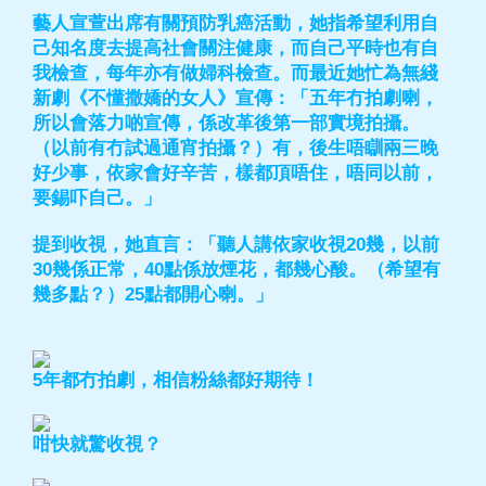
藝人宣萱出席有關預防乳癌活動，她指希望利用自
己知名度去提高社會關注健康，而自己平時也有自
我檢查，每年亦有做婦科檢查。而最近她忙為無綫
新劇《不懂撒嬌的女人》宣傳：「五年冇拍劇喇，
所以會落力啲宣傳，係改革後第一部實境拍攝。
（以前有冇試過通宵拍攝？）有，後生唔瞓兩三晚
好少事，依家會好辛苦，樣都頂唔住，唔同以前，
要錫吓自己。」
提到收視，她直言：「聽人講依家收視20幾，以前
30幾係正常，40點係放煙花，都幾心酸。（希望有
幾多點？）25點都開心喇。」
5年都冇拍劇，相信粉絲都好期待！
咁快就驚收視？