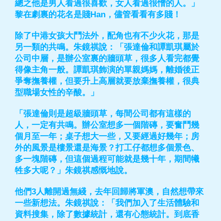
總之他是男人看過很喜歡，女人看過很憎的人。」
黎在劇裏的花名是賤Han，儘管看看有多賤！
除了中港女孩大鬥法外，配角也有不少火花，那是
另一類的共鳴。朱鏡祺說：「張達倫和譚凱琪屬於
公司中層，是辦公室裏的牆頭草，很多人看完都覺
得像主角一般。譚凱琪飾演的單親媽媽，離婚後正
爭奪撫養權，但要升上高層就要放棄撫養權，很典
型職場女性的辛酸。」
「張達倫則是超級牆頭草，每間公司都有這樣的
人，一定有共鳴。辦公室想多一個階磚，要奮鬥幾
個月至一年；桌子想大一些，又要經過好幾年；房
外的風景是樓景還是海景？打工仔都想多個景色、
多一塊階磚，但這個過程可能就是幾十年，期間犧
牲多大呢？」朱鏡祺感慨地說。
他們3人離開過無綫，去年回歸將軍澳，自然想帶來
一些新想法。朱鏡祺說：「我們加入了生活體驗和
資料搜集，除了數據統計，還有心態統計。到底香