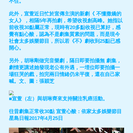
不住。
此外，宣萱近日忙於宣傳主演的新劇《 不懂撒嬌的
女人》，相隔5年再拍劇，希望收視創高峰。她指以
前收視30點屬正常，現時有20多點收視已算好，感
覺有點心酸，認為不是劇集質素的問題，而是現今
社會太多娛樂節目，所以若《不》劇收到25點已感
開心。
另外，胡琳剛做完音樂劇，隔日即要拍攝無 劇集，
劇情更講述她發現老公有外遇，一埋位即要拍攝一
場狂哭的戲，拍完兩日情緒仍未平復，還在自己家
喊。文、圖：張穎芝
■宣萱（左）與胡琳齊來支持關注乳癌活動。
往昔劇集正常收30點 宣萱心酸：依家太多娛樂節目
星島日報2017年4月25日