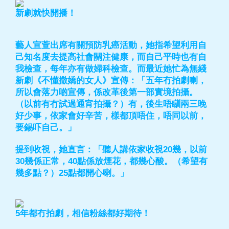
新劇就快開播！
藝人宣萱出席有關預防乳癌活動，她指希望利用自
己知名度去提高社會關注健康，而自己平時也有自
我檢查，每年亦有做婦科檢查。而最近她忙為無綫
新劇《不懂撒嬌的女人》宣傳：「五年冇拍劇喇，
所以會落力啲宣傳，係改革後第一部實境拍攝。
（以前有冇試過通宵拍攝？）有，後生唔瞓兩三晚
好少事，依家會好辛苦，樣都頂唔住，唔同以前，
要錫吓自己。」
提到收視，她直言：「聽人講依家收視20幾，以前
30幾係正常，40點係放煙花，都幾心酸。（希望有
幾多點？）25點都開心喇。」
5年都冇拍劇，相信粉絲都好期待！