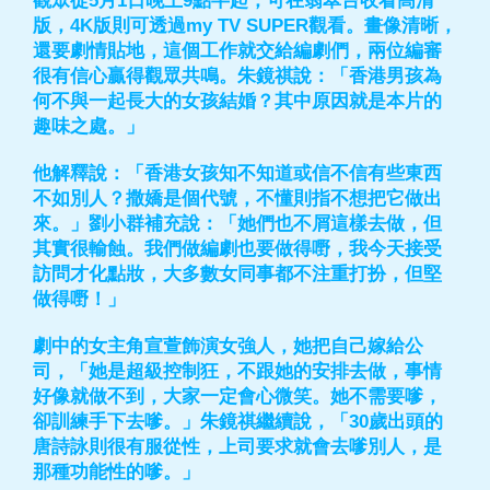
觀眾從5月1日晚上9點半起，可在翡翠台收看高清
版，4K版則可透過my TV SUPER觀看。畫像清晰，
還要劇情貼地，這個工作就交給編劇們，兩位編審
很有信心贏得觀眾共鳴。朱鏡祺說：「香港男孩為
何不與一起長大的女孩結婚？其中原因就是本片的
趣味之處。」
他解釋說：「香港女孩知不知道或信不信有些東西
不如別人？撒嬌是個代號，不懂則指不想把它做出
來。」劉小群補充說：「她們也不屑這樣去做，但
其實很輸蝕。我們做編劇也要做得嘢，我今天接受
訪問才化點妝，大多數女同事都不注重打扮，但堅
做得嘢！」
劇中的女主角宣萱飾演女強人，她把自己嫁給公
司，「她是超級控制狂，不跟她的安排去做，事情
好像就做不到，大家一定會心微笑。她不需要嗲，
卻訓練手下去嗲。」朱鏡祺繼續說，「30歲出頭的
唐詩詠則很有服從性，上司要求就會去嗲別人，是
那種功能性的嗲。」