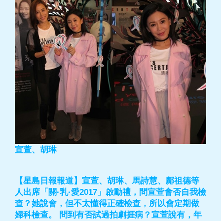
宣萱、胡琳
【星島日報報道】宣萱、胡琳、馬詩慧、鄺祖德等
人出席「關·乳·愛2017」啟動禮，問宣萱會否自我檢
查？她說會，但不太懂得正確檢查，所以會定期做
婦科檢查。 問到有否試過拍劇捱病？宣萱說有，年