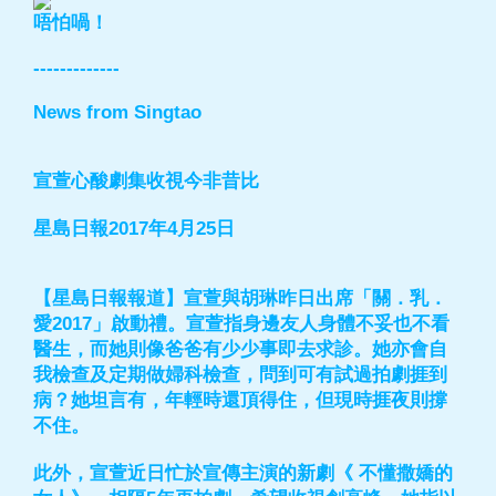
唔怕喎！
-------------
News from Singtao
宣萱心酸劇集收視今非昔比
星島日報2017年4月25日
【星島日報報道】宣萱與胡琳昨日出席「關．乳．
愛2017」啟動禮。宣萱指身邊友人身體不妥也不看
醫生，而她則像爸爸有少少事即去求診。她亦會自
我檢查及定期做婦科檢查，問到可有試過拍劇捱到
病？她坦言有，年輕時還頂得住，但現時捱夜則撐
不住。
此外，宣萱近日忙於宣傳主演的新劇《 不懂撒嬌的