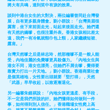
將大有共鳴，達到笑中有淚的效果。
談到中港台女生的大對決，兩位編審曾同赴台灣發
展，自有更多親身體會。劉小群說：「台灣美眉很
厲害，坐下來前面走光，站起來後面走光。她們還
有天然的嬌嗲，也很注重外表。香港女孩相比差太
遠，我們一有冷氣就頸巾包上頸，人家繼續短裙、
露肩。」
台灣天然嗲之后是林志玲，然那種嗲不是一般人能
受，內地佳麗的免費嗲更具殺傷力。「內地女生與
港女不同，港女也漂亮，但她們不屑去嗲，覺得要
靠實力打出一片天地。」劉小群說。香港商業社會
是個英雄地，女性要出頭就要「堅打得」，天然
「武器」早早收起，以致逐漸退化。
另一編審朱鏡祺說：「內地女孩更溫柔、有手段，
不一定是我們所說的奸。她們懂得如何做到一件
事，如何得到別人信任。」香港職場女性爬上高