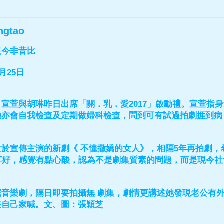
ngtao
視今非昔比
月25日
宣萱與胡琳昨日出席「關．乳．愛2017」啟動禮。宣萱指
她亦會自我檢查及定期做婦科檢查，問到可有試過拍劇捱到病
於宣傳主演的新劇《 不懂撒嬌的女人》，相隔5年再拍劇，
算好，感覺有點心酸，認為不是劇集質素的問題，而是現今社
完音樂劇，隔日即要拍攝無 劇集，劇情更講述她發現老公有
在自己家喊。文、圖：張穎芝