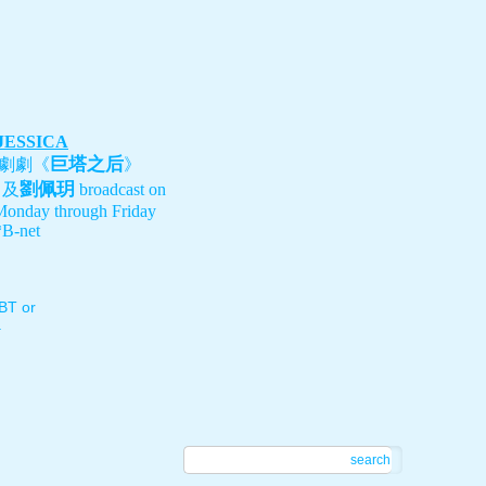
 JESSICA
巨塔之后
劇劇《
》
劉佩玥
、及
broadcast on
Monday through Friday
B-net
T or
.
search