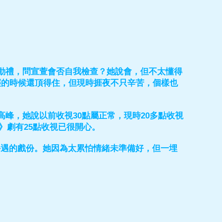
啟動禮，問宣萱會否自我檢查？她說會，但不太懂得
輕的時候還頂得住，但現時捱夜不只辛苦，個樣也
峰，她說以前收視30點屬正常，現時20多點收視
》劇有25點收視已很開心。
外遇的戲份。她因為太累怕情緒未準備好，但一埋