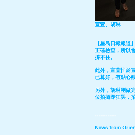
宣萱、胡琳
【星島日報報道】
正確檢查，所以
撐不住。
此外，宣萱忙於宣
已算好，有點心
另外，胡琳剛做
位拍攝即狂哭，
------------
News from Orien