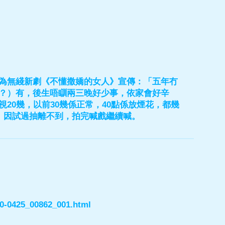
為無綫新劇《不懂撒嬌的女人》宣傳：「五年冇
？）有，後生唔瞓兩三晚好少事，依家會好辛
20幾，以前30幾係正常，40點係放煙花，都幾
》因試過抽離不到，拍完喊戲繼續喊。
00-0425_00862_001.html