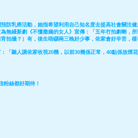
關預防乳癌活動，她指希望利用自己知名度去提高社會關注健
忙為無綫新劇《不懂撒嬌的女人》宣傳：「五年冇拍劇喇，所
通宵拍攝？）有，後生唔瞓兩三晚好少事，依家會好辛苦，樣
：「聽人講依家收視20幾，以前30幾係正常，40點係放煙
信粉絲都好期待！