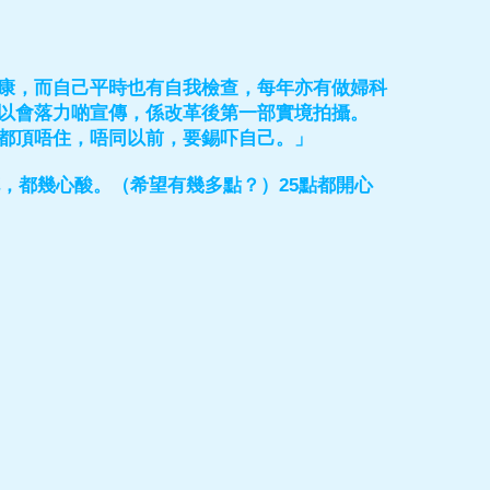
康，而自己平時也有自我檢查，每年亦有做婦科
以會落力啲宣傳，係改革後第一部實境拍攝。
都頂唔住，唔同以前，要錫吓自己。」
花，都幾心酸。（希望有幾多點？）25點都開心