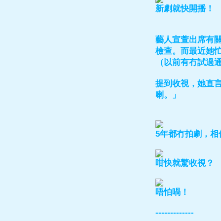
新劇就快開播！
藝人宣萱出席有
檢查。而最近她
（以前有冇試過
提到收視，她直言
喇。」
5年都冇拍劇，相
咁快就驚收視？
唔怕喎！
-------------