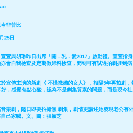
tao
視今非昔比
月25日
宣萱與胡琳昨日出席「關．乳．愛2017」啟動禮。宣萱指
她亦會自我檢查及定期做婦科檢查，問到可有試過拍劇捱到病
於宣傳主演的新劇《 不懂撒嬌的女人》，相隔5年再拍劇，
算好，感覺有點心酸，認為不是劇集質素的問題，而是現今社
完音樂劇，隔日即要拍攝無 劇集，劇情更講述她發現老公有
在自己家喊。文、圖：張穎芝