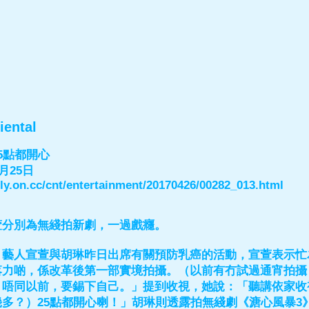
iental
5點都開心
月25日
aily.on.cc/cnt/entertainment/20170426/00282_013.html
萱分別為無綫拍新劇，一過戲癮。
】藝人宣萱與胡琳昨日出席有關預防乳癌的活動，宣萱表示忙
落力啲，係改革後第一部實境拍攝。（以前有冇試過通宵拍攝
唔同以前，要錫下自己。」提到收視，她說：「聽講依家收視
多？）25點都開心喇！」胡琳則透露拍無綫劇《溏心風暴3