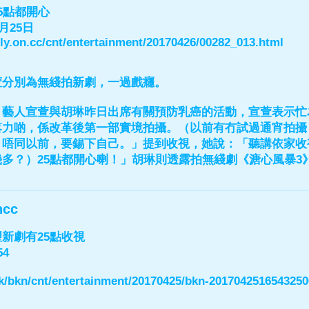
5點都開心
月25日
aily.on.cc/cnt/entertainment/20170426/00282_013.html
萱分別為無綫拍新劇，一過戲癮。
】藝人宣萱與胡琳昨日出席有關預防乳癌的活動，宣萱表示忙
落力啲，係改革後第一部實境拍攝。（以前有冇試過通宵拍攝
唔同以前，要錫下自己。」提到收視，她說：「聽講依家收視
多？）25點都開心喇！」胡琳則透露拍無綫劇《溏心風暴3
ncc
新劇有25點收視
54
/hk/bkn/cnt/entertainment/20170425/bkn-201704251654325