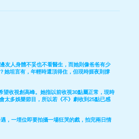
身邊友人身體不妥也不看醫生，而她則像爸爸有少
？她坦言有，年輕時還頂得住，但現時捱夜則撐
希望收視創高峰。她指以前收視30點屬正常，現時
會太多娛樂節目，所以若《不》劇收到25點已感
外遇，一埋位即要拍攝一場狂哭的戲，拍完兩日情