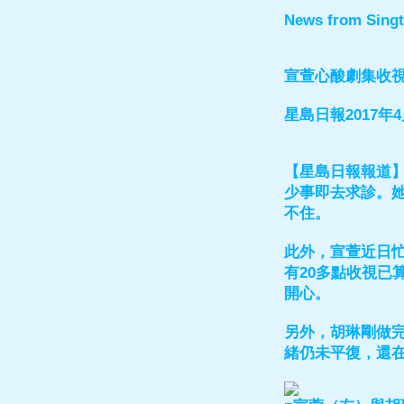
News from Sing
宣萱心酸劇集收
星島日報2017年4
【星島日報報道】
少事即去求診。
不住。
此外，宣萱近日忙
有20多點收視已
開心。
另外，胡琳剛做
緒仍未平復，還