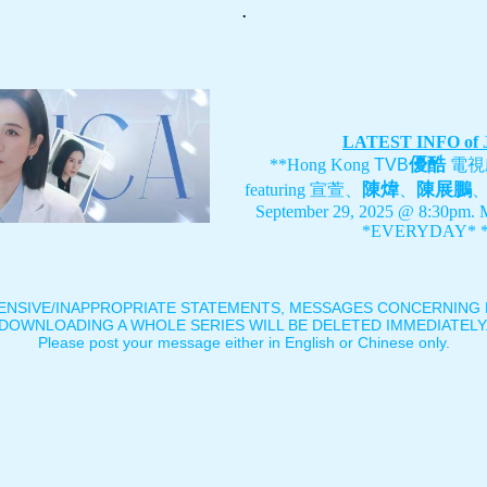
.
LATEST INFO of
優酷
**Hong Kong
TVB
電視
陳煒
陳展鵬
featuring
宣萱、
、
September 29, 2025 @ 8:30pm. 
*EVERYDAY* *
ENSIVE/INAPPROPRIATE STATEMENTS, MESSAGES CONCERNING B
DOWNLOADING A WHOLE SERIES WILL BE DELETED IMMEDIATELY
Please post your message either in English or Chinese only.