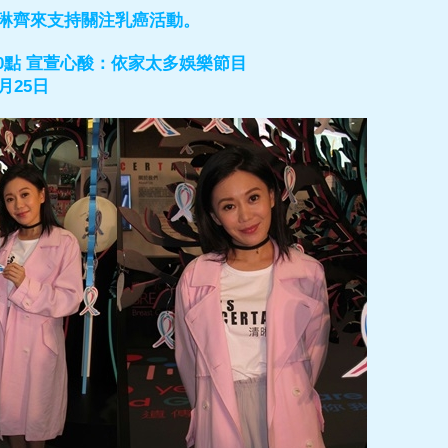
胡琳齊來支持關注乳癌活動。
0點 宣萱心酸：依家太多娛樂節目
月25日