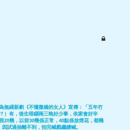
為無綫新劇《不懂撒嬌的女人》宣傳：「五年冇
？）有，後生唔瞓兩三晚好少事，依家會好辛
20幾，以前30幾係正常，40點係放煙花，都幾
》因試過抽離不到，拍完喊戲繼續喊。