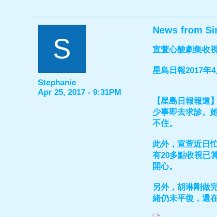
News from Si
S
宣萱心酸劇集收
星島日報2017年4
Stephanie
Apr 25, 2017 - 9:31PM
【星島日報報道】
少事即去求診。
不住。
此外，宣萱近日忙
有20多點收視已
開心。
另外，胡琳剛做
緒仍未平復，還