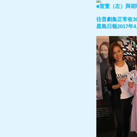
■宣萱（左）與
往昔劇集正常收3
星島日報2017年4