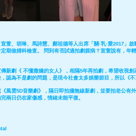
宣萱、胡琳、馬詩慧、鄺祖德等人出席「關·乳·愛2017」
會定期做婦科檢查。 問到有否試過拍劇捱病？宣萱說有，年
傳新劇《 不懂撒嬌的女人》，相隔5年再拍劇，希望收視創高
酸，認為不是劇的問題，是現今社會太多娛樂節目，所以《不
完《風雲5D音樂劇》，隔日即拍攝無線新劇，並要拍老公有
拍完兩日仍在家傷感，情緒未能平復。
tal