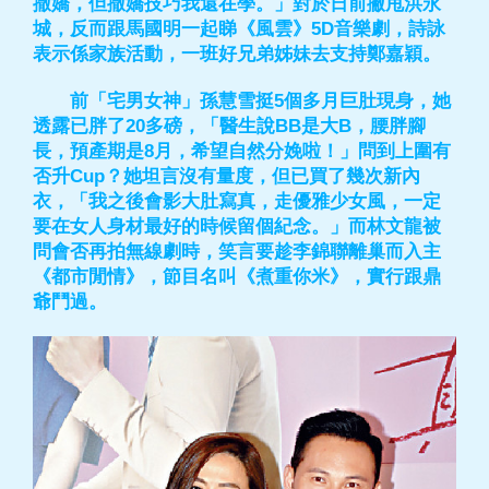
撒嬌，但撒嬌技巧我還在學。」對於日前撇甩洪永
城，反而跟馬國明一起睇《風雲》5D音樂劇，詩詠
表示係家族活動，一班好兄弟姊妹去支持鄭嘉穎。
前「宅男女神」孫慧雪挺5個多月巨肚現身，她
透露已胖了20多磅，「醫生說BB是大B，腰胖腳
長，預產期是8月，希望自然分娩啦！」問到上圍有
否升Cup？她坦言沒有量度，但已買了幾次新內
衣，「我之後會影大肚寫真，走優雅少女風，一定
要在女人身材最好的時候留個紀念。」而林文龍被
問會否再拍無線劇時，笑言要趁李錦聯離巢而入主
《都市閒情》，節目名叫《煮重你米》，實行跟鼎
爺鬥過。