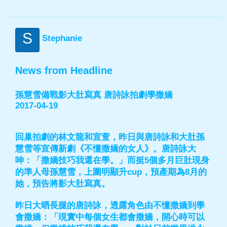
S
Stephanie
News from Headline
孫慧雪備戰影大肚寫真 唐詩詠拍劇學撒嬌
2017-04-19
回巢拍劇的林文龍和宣萱，昨日與唐詩詠和大肚孫
慧雪等宣傳新劇《不懂撒嬌的女人》。唐詩詠大
呻：「撒嬌技巧我還在學。」而挺5個多月巨肚現身
的準人母孫慧雪，上圍明顯升cup，預產期為8月的
她，預告將影大肚寫真。
昨日大晒長腿的唐詩詠，透露角色由不懂撒嬌到學
會撒嬌：「現實中每個女生都會撒嬌，開心時可以