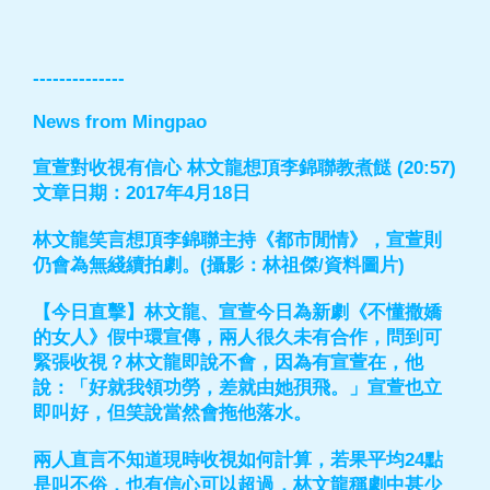
--------------
News from Mingpao
宣萱對收視有信心 林文龍想頂李錦聯教煮餸 (20:57)
文章日期：2017年4月18日
林文龍笑言想頂李錦聯主持《都市閒情》，宣萱則
仍會為無綫續拍劇。(攝影：林祖傑/資料圖片)
【今日直擊】林文龍、宣萱今日為新劇《不懂撒嬌
的女人》假中環宣傳，兩人很久未有合作，問到可
緊張收視？林文龍即說不會，因為有宣萱在，他
說：「好就我領功勞，差就由她孭飛。」宣萱也立
即叫好，但笑說當然會拖他落水。
兩人直言不知道現時收視如何計算，若果平均24點
是叫不俗，也有信心可以超過，林文龍稱劇中甚少