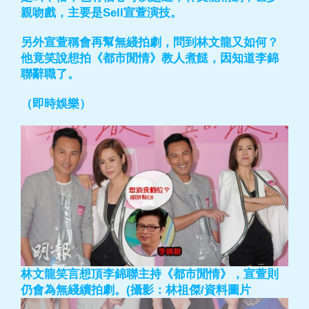
親吻戲，主要是Sell宣萱演技。
另外宣萱稱會再幫無綫拍劇，問到林文龍又如何？
他竟笑說想拍《都市閒情》教人煮餸，因知道李錦
聯辭職了。
（即時娛樂）
林文龍笑言想頂李錦聯主持《都市閒情》，宣萱則
仍會為無綫續拍劇。(攝影：林祖傑/資料圖片