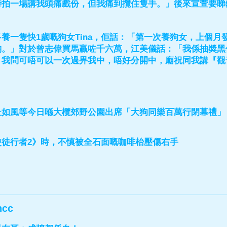
時拍一場講我頭痛戲份，但我痛到攬住隻手。」後來宣萱要睇
養一隻快1歲嘅狗女Tina，佢話：「第一次養狗女，上個
啲。」對於曾志偉買馬贏咗千六萬，江美儀話：「我係抽奬黑
，我問可唔可以一次過畀我中，唔好分開中，廟祝同我講『觀
杜如風等今日喺大欖郊野公園出席「大狗同樂百萬行閉幕禮」
使徒行者2》時，不慎被全石面嘅咖啡枱壓傷右手
ncc