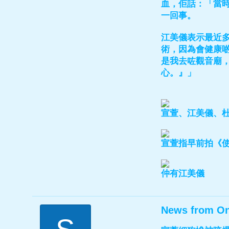
血，佢話：「當
一回事。
江美儀表示最近多
術，因為會健康
是我去咗觀音廟
心。』」
宣萱、江美儀、
宣萱指早前拍《
仲有江美儀
News from O