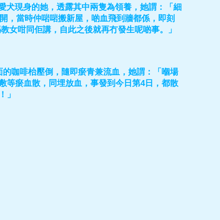
三隻愛犬現身的她，透露其中兩隻為領養，她謂：「細
被咬到裂開，當時仲啱啱搬新屋，啲血飛到牆都係，即刻
似阿媽教女咁同佢講，自此之後就再冇發生呢啲事。」
面的咖啡枱壓倒，隨即瘀青兼流血，她謂：「嗰場
敷等瘀血散，同埋放血，事發到今日第4日，都散
！」