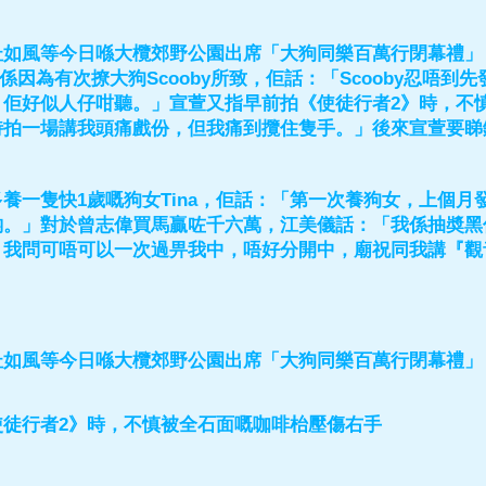
杜如風等今日喺大欖郊野公園出席「大狗同樂百萬行閉幕禮」
係因為有次撩大狗Scooby所致，佢話：「Scooby忍唔到
，佢好似人仔咁聽。」宣萱又指早前拍《使徒行者2》時，不
時拍一場講我頭痛戲份，但我痛到攬住隻手。」後來宣萱要睇
養一隻快1歲嘅狗女Tina，佢話：「第一次養狗女，上個
啲。」對於曾志偉買馬贏咗千六萬，江美儀話：「我係抽奬黑
，我問可唔可以一次過畀我中，唔好分開中，廟祝同我講『觀
杜如風等今日喺大欖郊野公園出席「大狗同樂百萬行閉幕禮」
使徒行者2》時，不慎被全石面嘅咖啡枱壓傷右手