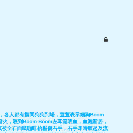
，各人都有攜同狗狗到場，宣萱表示細狗Boom
先發火，咬到Boom Boom左耳流晒血，血灑新居，
慎被全石面嘅咖啡枱壓傷右手，右手即時腫起及流