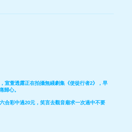
禮，宣萱透露正在拍攝無綫劇集《使徒行者2》，早
痛歸心。
六合彩中過20元，笑言去觀音廟求一次過中不要