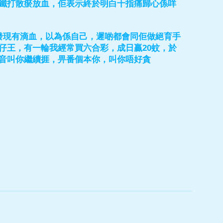
鐵打散瘀放血，佢表示終於明白十指痛歸心係咩
月發現有滴血，以為係自己，遲啲都會同佢做絕育手
仔王，有一輪我經常買六合彩，成日贏20蚊，於
音叫你繼續捱，畀番個本你，叫你唔好貪