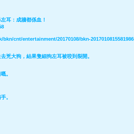
爆左耳：成牆都係血！
58
/hk/bkn/cnt/entertainment/20170108/bkn-201701081558198
走去兇大狗，結果隻細狗左耳被咬到裂開。
豬嘅。
傷手。
。