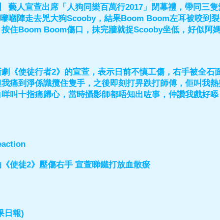
專訊】 藝人宣萱出席「人狗同樂百萬行2017」閉幕禮，帶同
m新嚟嗰陣走去兇大狗Scooby，結果Boom Boom左耳
按住Boom Boom傷口，抹完牆就捉Scooby坐低，好
新劇《使徒行者2》的宣萱，表示日前不慎工傷，右手被全石
但我痛到淨係識攬住隻手，之後即刻打畀跌打師傅，佢叫我熱
白咩叫十指痛歸心，當時攝影師都唔知出咗事，仲讚我戲好㖭
action
《使徒2》壓傷右手 宣萱睇鐵打放血散瘀
果日報)