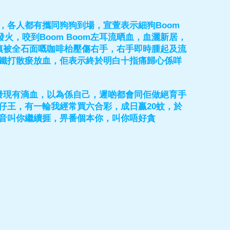
，各人都有攜同狗狗到場，宣萱表示細狗Boom
先發火，咬到Boom Boom左耳流晒血，血灑新居，
慎被全石面嘅咖啡枱壓傷右手，右手即時腫起及流
鐵打散瘀放血，佢表示終於明白十指痛歸心係咩
月發現有滴血，以為係自己，遲啲都會同佢做絕育手
仔王，有一輪我經常買六合彩，成日贏20蚊，於
音叫你繼續捱，畀番個本你，叫你唔好貪