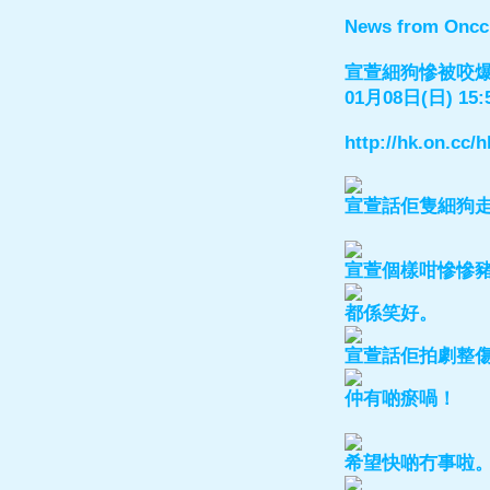
News from Oncc
宣萱細狗慘被咬
01月08日(日) 15:
http://hk.on.cc
宣萱話佢隻細狗
宣萱個樣咁慘慘
都係笑好。
宣萱話佢拍劇整
仲有啲瘀喎！
希望快啲冇事啦