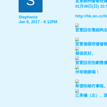
S
宣萱細狗慘被咬
01月08日(日) 15:
http://hk.on.cc
Stephanie
Jan 8, 2017 - 8:12PM
宣萱話佢隻細狗
宣萱個樣咁慘慘
都係笑好。
宣萱話佢拍劇整
仲有啲瘀喎！
希望快啲冇事啦
江美儀（左）、