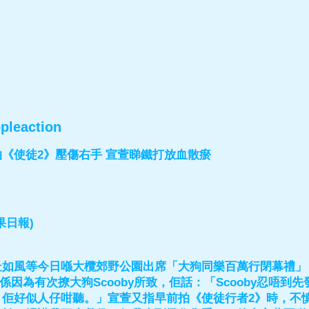
pleaction
《使徒2》壓傷右手 宣萱睇鐵打放血散瘀
果日報)
杜如風等今日喺大欖郊野公園出席「大狗同樂百萬行閉幕禮」
係因為有次撩大狗Scooby所致，佢話：「Scooby忍唔到
，佢好似人仔咁聽。」宣萱又指早前拍《使徒行者2》時，不