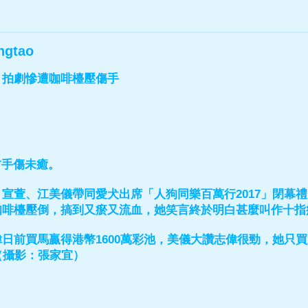
ngtao
 拍劇慘遭咖啡檯壓傷手
。
右手傷未癒。
宣萱、江美儀帶同愛犬出席「人狗同樂百萬行2017」閉幕
咖啡檯壓倒，搞到又瘀又流血，她笑言終於明白甚麼叫作十指
前買馬贏得港幣1600萬彩池，美儀大讚志偉很勁，她只買
（攝影：張家宜）