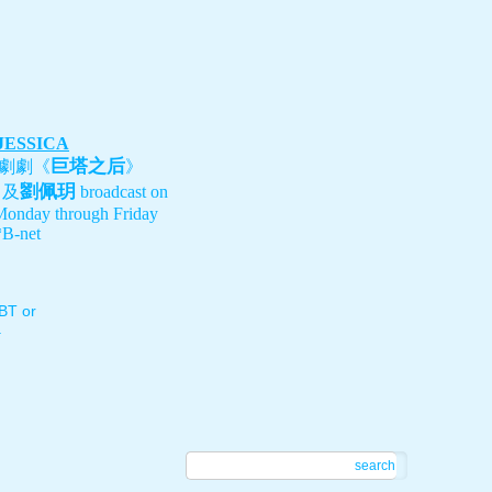
 JESSICA
巨塔之后
劇劇《
》
劉佩玥
、及
broadcast on
Monday through Friday
B-net
T or
.
search