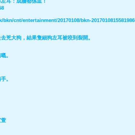
爆左耳：成牆都係血！
58
/hk/bkn/cnt/entertainment/20170108/bkn-201701081558198
走去兇大狗，結果隻細狗左耳被咬到裂開。
豬嘅。
傷手。
。
宣萱