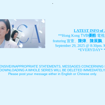
.
LATEST INFO of
優酷
**Hong Kong
TVB
電視
陳煒
陳展鵬
featuring
宣萱、
、
September 29, 2025 @ 8:30pm. 
*EVERYDAY* *
ENSIVE/INAPPROPRIATE STATEMENTS, MESSAGES CONCERNING B
DOWNLOADING A WHOLE SERIES WILL BE DELETED IMMEDIATELY
Please post your message either in English or Chinese only.