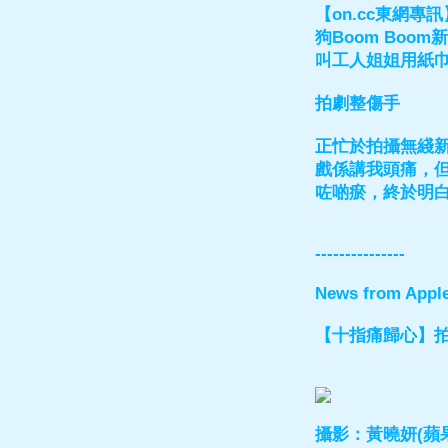
【on.cc東網
狗Boom Boo
叫工人姐姐用紙巾
拍劇整傷手
正忙於拍攝無綫
戲係講我頭痛，
咗啲瘀，終於明
---------------
News from Apple
【十指痛歸心】拍
攝影：黃曉妍(蘋