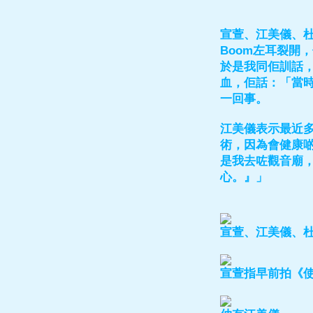
宣萱、江美儀、
Boom左耳裂開，
於是我同佢訓話
血，佢話：「當
一回事。
江美儀表示最近多
術，因為會健康
是我去咗觀音廟
心。』」
宣萱、江美儀、
宣萱指早前拍《