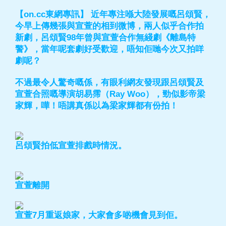
【on.cc東網專訊】 近年專注喺大陸發展嘅呂頌賢，
今早上傳幾張與宣萱的相到微博，兩人似乎合作拍
新劇，呂頌賢98年曾與宣萱合作無綫劇《離島特
警》，當年呢套劇好受歡迎，唔知佢哋今次又拍咩
劇呢？
不過最令人驚奇嘅係，有眼利網友發現跟呂頌賢及
宣萱合照嘅導演胡易霈（Ray Woo），勁似影帝梁
家輝，嘩！唔講真係以為梁家輝都有份拍！
呂頌賢拍低宣萱排戲時情況。
宣萱離開
宣萱7月重返娘家，大家會多啲機會見到佢。