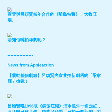
宣萱與呂頌賢當年合作的《離島特警》，大收旺
場。
唔知佢哋拍咩劇呢？
-----------------
News from Appleaction
【震動整個劇組】呂頌賢夾宣萱拍新劇唔夠「梁家
輝」搶鏡！
呂頌賢喺1996版《笑傲江湖》演令狐沖一角走紅，
眨吓眼已經廿年，50歲呂頌賢近日拍一套新劇，打