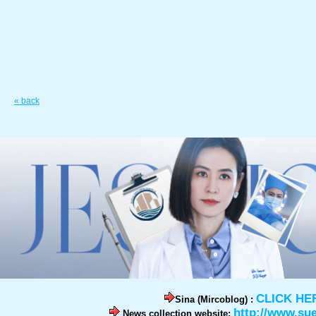
« back
CLICK HE
Sina (Mircoblog) :
http://www.su
News collection website: