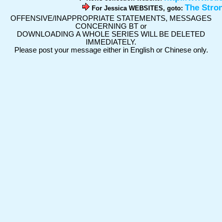
The Stro
For Jessica WEBSITES, goto:
OFFENSIVE/INAPPROPRIATE STATEMENTS, MESSAGES
CONCERNING BT or
DOWNLOADING A WHOLE SERIES WILL BE DELETED
IMMEDIATELY.
Please post your message either in English or Chinese only.