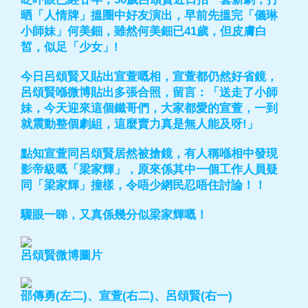
晒「人情牌」搵圈中好友演出，早前先搵完「儀琳
小師妹」何美鈿，雖然何美鈿已41歲，但皮膚白
皙，似足「少女」!
今日呂頌賢又貼出宣萱嘅相，宣萱都仍然好省鏡，
呂頌賢喺微博貼出多張合照，留言：「送走了小師
妹，今天迎來這個鐵哥們，大家都愛的宣萱，一到
就震動整個劇組，這麼賣力真是無人能及呀!」
點知宣萱同呂頌賢居然被搶鏡，有人稱喺相中發現
影帝級嘅「梁家輝」，原來係其中一個工作人員疑
同「梁家輝」撞樣，令唔少網民忍唔住討論！！
驟眼一睇，又真係幾分似梁家輝嘅！
呂頌賢微博圖片
邵傳勇(左二)、宣萱(右二)、呂頌賢(右一)