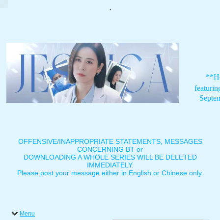
.
**H
featuri
Septe
OFFENSIVE/INAPPROPRIATE STATEMENTS, MESSAGES
CONCERNING BT or
DOWNLOADING A WHOLE SERIES WILL BE DELETED
IMMEDIATELY.
Please post your message either in English or Chinese only.
Menu