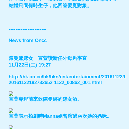
結婚只問何時生仔，他回答要覓對象。
----------------------
News from Oncc
陳曼娜嫁女 宣萱讚新任外母夠率直
11月22日(二) 19:27
http://hk.on.cc/hk/bkn/cnt/entertainment/20161122/b
20161122192732652-1122_00862_001.html
宣萱專程前來飲陳曼娜的嫁女酒。
宣萱表示拍劇時Manna姐曾演過兩次她的媽咪。