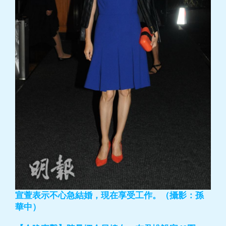
宣萱表示不心急結婚，現在享受工作。（攝影：孫
華中）