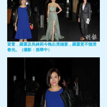
宣萱﹑羅霖及吳綺莉今晚出席婚宴，羅霖更不慎泄
春光。（攝影：孫華中）