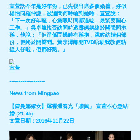
宣萱話今年是好年份，已先後出席多個婚禮，好似
楊怡同羅仲謙，被追問何時輪到她時，宣萱說：
「下一次好年囉，心急嘅時間都過咗，最緊要開心
工作。」吳卓羲接受訪問時透露媽媽終於開聲問抱
孫，他說：「佢淨係問幾時有孫抱，跳咗結婚個部
份，佢終於開聲問。黃宗澤離開TVB唔駛我教佢點
搵人仔啦，佢都好熟。」
宣萱
-------------------
News from Mingpao
【陳曼娜嫁女】羅霖泄春光「贈興」 宣萱不心急結
婚 (21:45)
文章日期：2016年11月22日