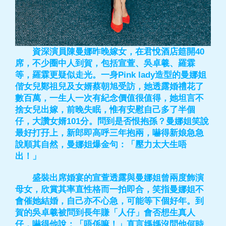
資深演員陳曼娜昨晚嫁女，在君悅酒店筵開40
席，不少圈中人到賀，包括宣萱、吳卓羲、羅霖
等，羅霖更疑似走光。一身Pink lady造型的曼娜姐
偕女兒鄭祖兒及女婿蔡朝旭受訪，她透露婚禮花了
數百萬，一生人一次有紀念價值很值得，她坦言不
捨女兒出嫁，前晚失眠，惟有安慰自己多了半個
仔，大讚女婿101分。問到是否恨抱孫？曼娜姐笑說
最好打孖上，新郎即高呼三年抱兩，嚇得新娘急急
說順其自然，曼娜姐爆金句：「壓力太大生唔
出！」
盛裝出席婚宴的宣萱透露與曼娜姐曾兩度飾演
母女，欣賞其率直性格而一拍即合，笑指曼娜姐不
會催她結婚，自己亦不心急，可能等下個好年。到
賀的吳卓羲被問到長年賺「人仔」會否想生真人
仔，嚇得他說：「唔係嘛！」直言媽媽沒問他何時