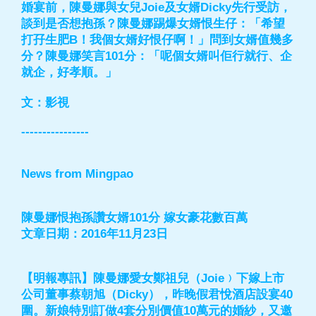
婚宴前，陳曼娜與女兒Joie及女婿Dicky先行受訪，
談到是否想抱孫？陳曼娜踢爆女婿恨生仔：「希望
打孖生肥B！我個女婿好恨仔啊！」問到女婿值幾多
分？陳曼娜笑言101分：「呢個女婿叫佢行就行、企
就企，好孝順。」
文：影視
----------------
News from Mingpao
陳曼娜恨抱孫讚女婿101分 嫁女豪花數百萬
文章日期：2016年11月23日
【明報專訊】陳曼娜愛女鄭祖兒（Joie﹚下嫁上市
公司董事蔡朝旭（Dicky），昨晚假君悅酒店設宴40
圍。新娘特別訂做4套分別價值10萬元的婚紗，又邀