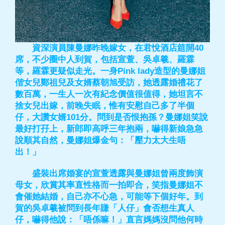
資深演員陳曼娜昨晚嫁女，在君悅酒店筵開40
席，不少圈中人到賀，包括宣萱、吳卓羲、羅霖
等，羅霖更疑似走光。一身Pink lady造型的曼娜姐
偕女兒鄭祖兒及女婿蔡朝旭受訪，她透露婚禮花了
數百萬，一生人一次有紀念價值很值得，她坦言不
捨女兒出嫁，前晚失眠，惟有安慰自己多了半個
仔，大讚女婿101分。問到是否恨抱孫？曼娜姐笑說
最好打孖上，新郎即高呼三年抱兩，嚇得新娘急急
說順其自然，曼娜姐爆金句：「壓力太大生唔
出！」
盛裝出席婚宴的宣萱透露與曼娜姐曾兩度飾演
母女，欣賞其率直性格而一拍即合，笑指曼娜姐不
會催她結婚，自己亦不心急，可能等下個好年。到
賀的吳卓羲被問到長年賺「人仔」會否想生真人
仔，嚇得他說：「唔係嘛！」直言媽媽沒問他何時