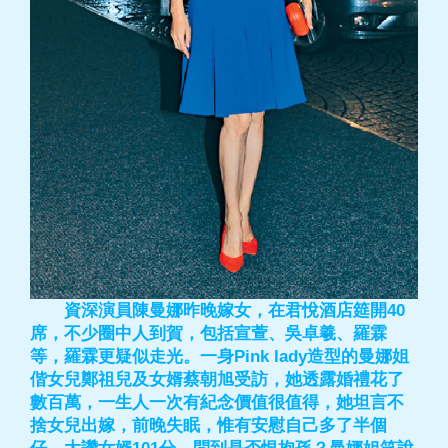
資深演員陳曼娜昨晚嫁女，在君悅酒店筵開40
席，不少圈中人到賀，包括宣萱、吳卓羲、羅霖
等，羅霖更疑似走光。一身Pink lady造型的曼娜姐
偕女兒鄭祖兒及女婿蔡朝旭受訪，她透露婚禮花了
數百萬，一生人一次有紀念價值很值得，她坦言不
捨女兒出嫁，前晚失眠，惟有安慰自己多了半個