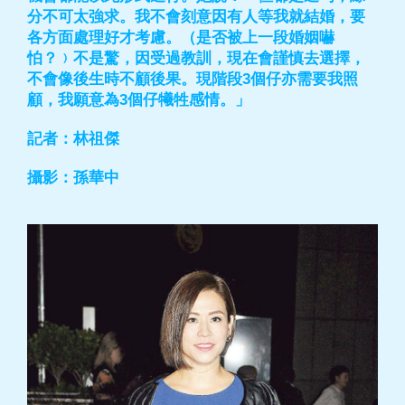
分不可太強求。我不會刻意因有人等我就結婚，要
各方面處理好才考慮。（是否被上一段婚姻嚇
怕？﹚不是驚，因受過教訓，現在會謹慎去選擇，
不會像後生時不顧後果。現階段3個仔亦需要我照
顧，我願意為3個仔犧牲感情。」
記者：林祖傑
攝影：孫華中