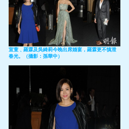
宣萱﹑羅霖及吳綺莉今晚出席婚宴，羅霖更不慎泄
春光。（攝影：孫華中）