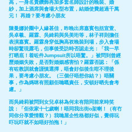
高，一身名貴鑽飾再加多套名師設計的晚裝、婚
紗，加上酒席與會場大型布置，結婚使費超過千萬
元！ 再婚？要考慮小朋友
陳曼娜於圈中人緣甚佳，昨晚出席嘉賓包括宣萱、
吳卓羲、羅霖、吳綺莉與吳美珩等，林子祥則擔任
表演嘉賓。羅霖身穿低胸高衩晚裝到場，步入會場
時卻驚現露毛，但事後受訪時否認走光：「我一早
打晒底！着咗件Jumpsuit所以唔驚。」被問到曾經
歷婚姻失敗，是否對婚姻感害怕？羅霖否認：「係
有咗教訓就會謹慎選擇，唔會好似後生咁不理後
果，要考慮小朋友。（三個仔唔想你結？）唔關
事，作為媽咪有照顧佢哋嘅責任，安頓好晒先會考
慮。」
而吳綺莉被問到女兒卓林為何未有陪同前來時笑
說：「佢依家十七歲喇！唔同我出街o架喇！（有冇
同你分享愛情觀？）我哋屋企性格都好似，覺得玩
吓玩吓就不如唔好拍拖！」