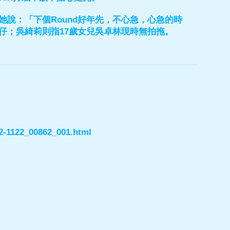
說：「下個Round好年先，不心急，心急的時
仔；吳綺莉則指17歲女兒吳卓林現時無拍拖。
52-1122_00862_001.html