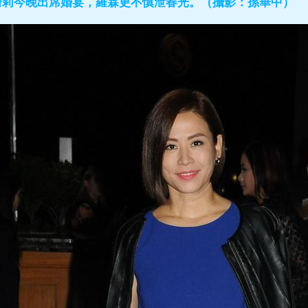
綺莉今晚出席婚宴，羅霖更不慎泄春光。（攝影：孫華中）