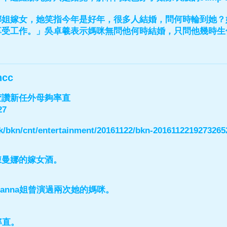
姐嫁女，她笑指今年是好年，很多人結婚，問何時輪到她？她
享受工作。」吳卓羲表示媽咪無問他何時結婚，只問他幾時生
ncc
萱讚新任外母夠率直
27
/hk/bkn/cnt/entertainment/20161122/bkn-201611221927326
陳曼娜的嫁女酒。
anna姐曾演過兩次她的媽咪。
率直。