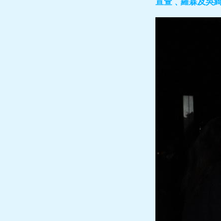
宣萱﹑羅霖及吳