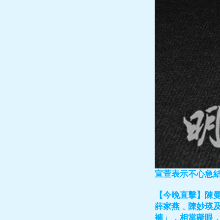
宣萱表示不心急
【今晚直擊】陳
薛家燕﹑陳妙瑛
褲」，相當礙眼，