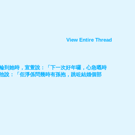
View Entire Thread
輪到她時，宣萱說：「下一次好年囉，心急嘅時
他說：「佢淨係問幾時有孫抱，跳咗結婚個部