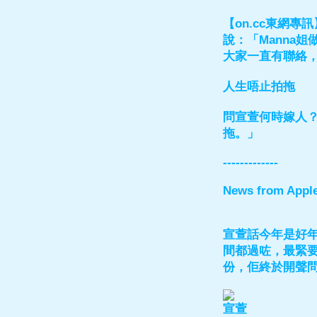
【on.cc東網
說：「Manna
大家一直有聯絡
人生唔止拍拖
問宣萱何時嫁人
拖。」
-------------
News from Appl
宣萱話今年是好
間都過咗，最緊
份，佢終於開聲問
宣萱