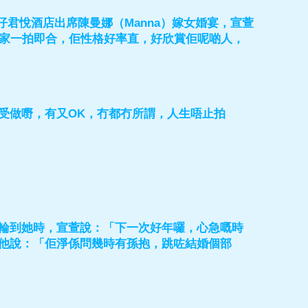
仔君悅酒店出席陳曼娜（Manna）嫁女婚宴，宣萱
大家一拍即合，佢性格好率直，好欣賞佢呢啲人，
受做嘢，有又OK，冇都冇所謂，人生唔止拍
輪到她時，宣萱說：「下一次好年囉，心急嘅時
他說：「佢淨係問幾時有孫抱，跳咗結婚個部