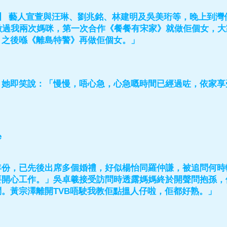
專訊】 藝人宣萱與汪琳、劉兆銘、林建明及吳美珩等，晚上到灣
姐做過我兩次媽咪，第一次合作《餐餐有宋家》就做佢個女，
，之後喺《離島特警》再做佢個女。」
？她即笑說：「慢慢，唔心急，心急嘅時間已經過咗，依家享
e
年份，已先後出席多個婚禮，好似楊怡同羅仲謙，被追問何時
要開心工作。」吳卓羲接受訪問時透露媽媽終於開聲問抱孫，
。黃宗澤離開TVB唔駛我教佢點搵人仔啦，佢都好熟。」