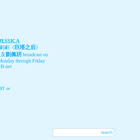
 JESSICA
巨塔之后
劇劇《
》
劉佩玥
、及
broadcast on
Monday through Friday
B-net
T or
.
search