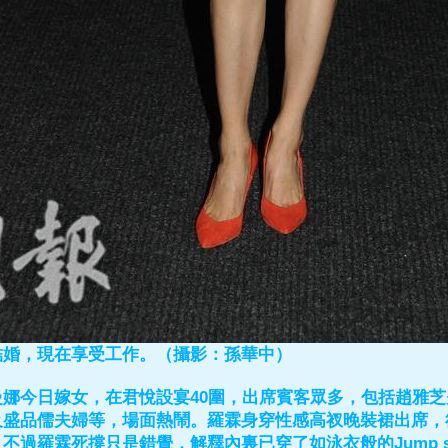
結婚，現在享受工作。（攝影：孫華中）
曼娜今日嫁女，在君悅設宴40圍，出席賓客眾多，包括趙雅
及盛品儒夫婦等，場面熱鬧。羅霖身穿性感高衩晚裝裙出席，
不過羅霖死撐只是錯覺，解釋內裏已穿了如泳衣般的Jump s