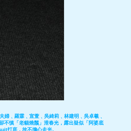
芝夫婦﹑羅霖﹑宣萱﹑吳綺莉﹑林建明﹑吳卓羲﹑
卻不慎「老貓燒鬚」泄春光，露出疑似「阿婆底
uit打底，故不擔心走光。