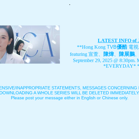
.
LATEST INFO of
優酷
**Hong Kong
TVB
電視
陳煒
陳展鵬
featuring
宣萱、
、
September 29, 2025 @ 8:30pm. 
*EVERYDAY* *
ENSIVE/INAPPROPRIATE STATEMENTS, MESSAGES CONCERNING B
DOWNLOADING A WHOLE SERIES WILL BE DELETED IMMEDIATELY
Please post your message either in English or Chinese only.