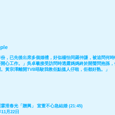
ple
年份，已先後出席多個婚禮，好似楊怡同羅仲謙，被追問何時
要開心工作。」吳卓羲接受訪問時透露媽媽終於開聲問抱孫，
。黃宗澤離開TVB唔駛我教佢點搵人仔啦，佢都好熟。」
泄春光「贈興」 宣萱不心急結婚 (21:45)
11月22日