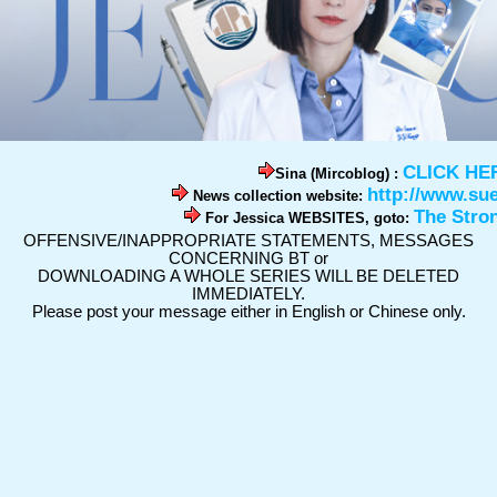
CLICK HE
Sina (Mircoblog) :
http://www.su
News collection website:
The Stro
For Jessica WEBSITES, goto:
OFFENSIVE/INAPPROPRIATE STATEMENTS, MESSAGES
CONCERNING BT or
DOWNLOADING A WHOLE SERIES WILL BE DELETED
IMMEDIATELY.
Please post your message either in English or Chinese only.