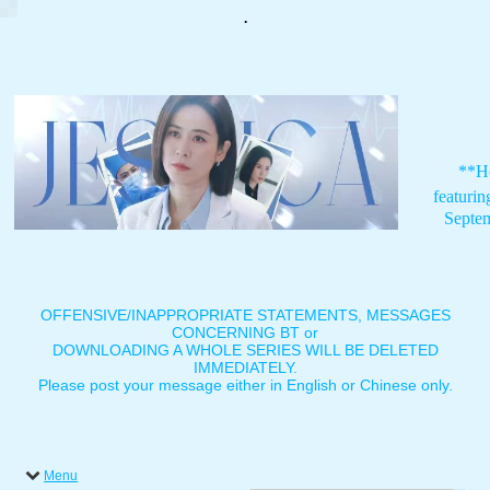
.
**H
featuri
Septe
OFFENSIVE/INAPPROPRIATE STATEMENTS, MESSAGES
CONCERNING BT or
DOWNLOADING A WHOLE SERIES WILL BE DELETED
IMMEDIATELY.
Please post your message either in English or Chinese only.
Menu