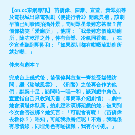
【on.cc東網專訊】 苗僑偉、陳豪、宣萱、黃翠如等
於電視城出席電視劇《使徒行者2》開鏡典禮，該劇
早前已到泰國拍攝外景，問到眾星最難忘甚麼？苗
僑偉搞笑「愛廁所」，他謂：「我最難忘個流動廁
所，除咗乾淨之外，仲有音樂、冷氣同香氣。」在
旁宣萱聽到即附和：「如果深圳都有咁嘅流動廁所
就好嘞。」
仲未有劇本？
完成台上儀式後，苗僑偉與宣萱一齊接受媒體訪
問，繼《賭城風雲》、《刑警》之後再合作的他
們，默契十足，訪問時一唱一和，談到戲中角色，
宣萱指自己只收到天書（即簡單介紹劇情），劇中
她會演退休臥底，拍劇經常演綁架戲的她，被問到
今次會否被綁？她笑言：「可能會有㗎！（苗僑偉
去救你？）唔知，可能我救番佢呢！不過，我哋係
有感情線，同埋角色有啲複雜，我有小小亂。」