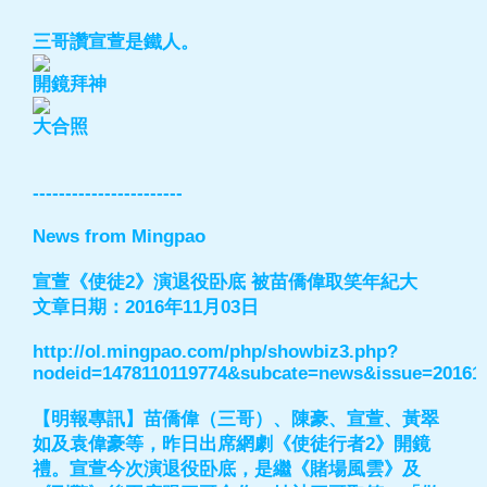
三哥讚宣萱是鐵人。
開鏡拜神
大合照
-----------------------
News from Mingpao
宣萱《使徒2》演退役卧底 被苗僑偉取笑年紀大
文章日期：2016年11月03日
http://ol.mingpao.com/php/showbiz3.php?
nodeid=1478110119774&subcate=news&issue=20161
【明報專訊】苗僑偉（三哥）、陳豪、宣萱、黃翠
如及袁偉豪等，昨日出席網劇《使徒行者2》開鏡
禮。宣萱今次演退役卧底，是繼《賭場風雲》及