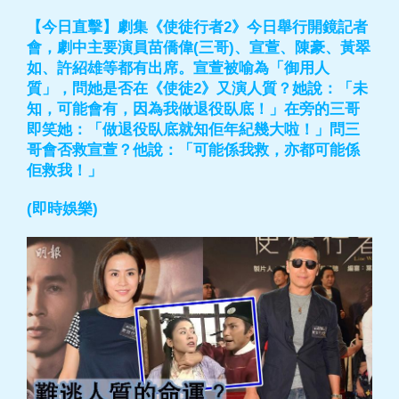
【今日直擊】劇集《使徒行者2》今日舉行開鏡記者
會，劇中主要演員苗僑偉(三哥)、宣萱、陳豪、黃翠
如、許紹雄等都有出席。宣萱被喻為「御用人
質」，問她是否在《使徒2》又演人質？她說：「未
知，可能會有，因為我做退役臥底！」在旁的三哥
即笑她：「做退役臥底就知佢年紀幾大啦！」問三
哥會否救宣萱？他說：「可能係我救，亦都可能係
佢救我！」
(即時娛樂)