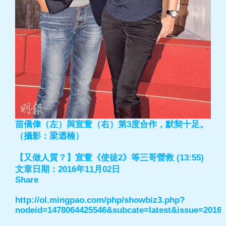
苗僑偉（左）與宣萱（右）第3度合作，默契十足。
（攝影：梁迺楠）
【又做人質？】宣萱《使徒2》等三哥營救 (13:55)
文章日期：2016年11月02日
Share
http://ol.mingpao.com/php/showbiz3.php?
nodeid=1478064425546&subcate=latest&issue=20161