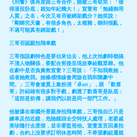
《刑警》後再度跟三哥合作，她被三哥取笑：「做
得退役卧底，就知年紀幾大！」宣萱有「無綫御用
人質」之名，今次又有否被綁架戲分？她笑說：
「剛睇完天書，有很多角色，太複雜，睇到很亂，
不過可能真有綁架戲！」
三哥否認親拍飛車戲
三哥指該劇特色是要估來估去，他上次拍劇時都搞
不清人物關係，要配合剪接呈現故事給觀眾睇。他
在劇中是否負責救宣萱？三哥說：「不知我救她，
或者她救我。她條感情線會周旋在我和陳豪中
間。」三哥會連貫上集扮演「卓sir」，跟 「歡喜
哥」許紹雄有很多對手戲，劇透了歡喜哥是臥底：
「這部是前傳，講我們以前是同一部門工作。」
他被爆在泰國外景親身拍飛車戲，三哥指自己只是
練車及拍近鏡，危險鏡頭全交特技人處理，老婆戚
美珍隨行去度假，並非要監視他。宣萱直言回巢拍
劇，合約上沒要求訂明休息時間，不希望劇組遷就