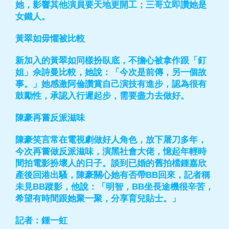
她，影響其他演員要天地更開工；三哥立即讚她是
女鐵人。
黃翠如毋懼被比較
新加入的黃翠如同樣扮臥底，不擔心被拿作跟「釘
姐」佘詩曼比較，她說：「今次是前傳，另一個故
事。」她感激阿倫讚賞自己演技有進步，認為很有
鼓勵性，承認入行遲起步，需要盡力去做好。
陳豪再嘗反派滋味
陳豪笑言常在電視劇做好人角色，放下屠刀多年，
今次再嘗做反派滋味，演黑社會大佬，憶起年輕時
間拍電影扮壞人的日子。談到已婚的舊拍檔鍾嘉欣
產後回港出騷，陳豪關心她有否帶BB回來，記者稱
未見BB蹤影，他說：「明智，BB坐長途機很辛苦，
希望有時間跟她聚一聚，分享育兒貼士。」
記者：鍾一虹