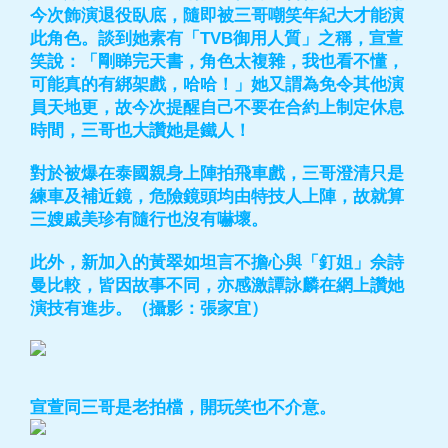
今次飾演退役臥底，隨即被三哥嘲笑年紀大才能演
此角色。談到她素有「TVB御用人質」之稱，宣萱
笑說：「剛睇完天書，角色太複雜，我也看不懂，
可能真的有綁架戲，哈哈！」她又謂為免令其他演
員天地更，故今次提醒自己不要在合約上制定休息
時間，三哥也大讚她是鐵人！
對於被爆在泰國親身上陣拍飛車戲，三哥澄清只是
練車及補近鏡，危險鏡頭均由特技人上陣，故就算
三嫂戚美珍有隨行也沒有嚇壞。
此外，新加入的黃翠如坦言不擔心與「釘姐」佘詩
曼比較，皆因故事不同，亦感激譚詠麟在網上讚她
演技有進步。（攝影：張家宜）
宣萱同三哥是老拍檔，開玩笑也不介意。