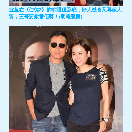
宣萱在《使徒2》飾演退役卧底，好大機會又再做人
質，三哥要救番佢呀！(明報製圖)