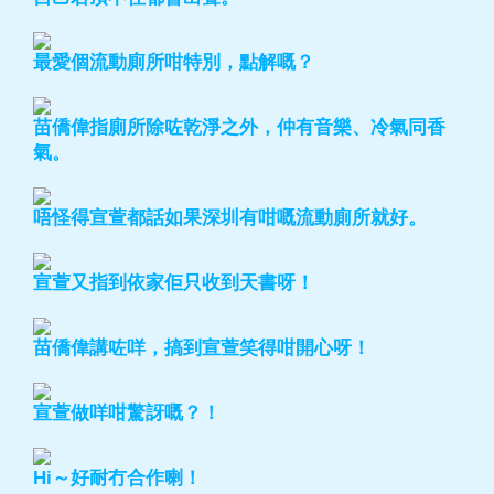
最愛個流動廁所咁特別，點解嘅？
苗僑偉指廁所除咗乾淨之外，仲有音樂、冷氣同香
氣。
唔怪得宣萱都話如果深圳有咁嘅流動廁所就好。
宣萱又指到依家佢只收到天書呀！
苗僑偉講咗咩，搞到宣萱笑得咁開心呀！
宣萱做咩咁驚訝嘅？！
Hi～好耐冇合作喇！