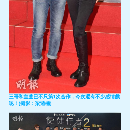
三哥和宣萱已不只第1次合作，今次還有不少感情戲
呢！(攝影：梁迺楠)