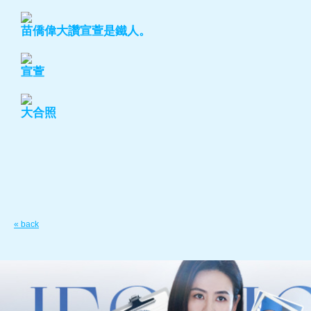
苗僑偉大讚宣萱是鐵人。
宣萱
大合照
« back