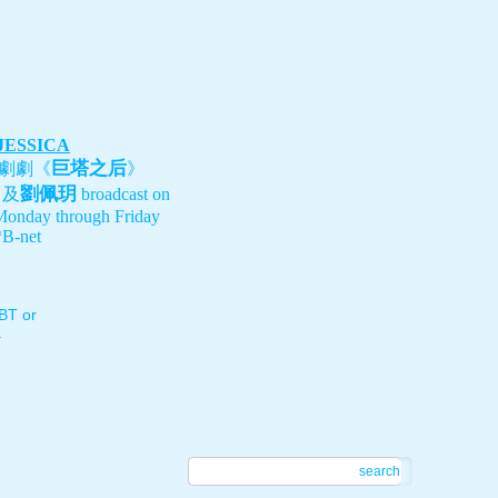
 JESSICA
巨塔之后
劇劇《
》
劉佩玥
、及
broadcast on
Monday through Friday
B-net
T or
.
search