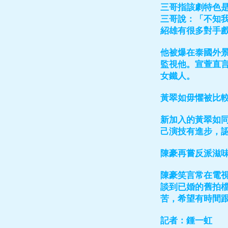
三哥指該劇特色
三哥說：「不知我
紹雄有很多對手
他被爆在泰國外
監視他。宣萱直
女鐵人。
黃翠如毋懼被比
新加入的黃翠如
己演技有進步，
陳豪再嘗反派滋
陳豪笑言常在電
談到已婚的舊拍檔
苦，希望有時間
記者：鍾一虹