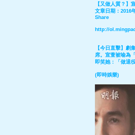
【又做人質？】宣萱
文章日期：2016年
Share
http://ol.mingp
【今日直擊】劇集
席。宣萱被喻為
即笑她：「做退
(即時娛樂)