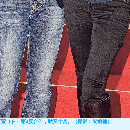
宣萱（右）第3度合作，默契十足。（攝影：梁迺楠）