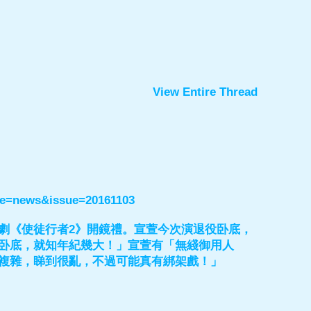
View Entire Thread
te=news&issue=20161103
劇《使徒行者2》開鏡禮。宣萱今次演退役卧底，
卧底，就知年紀幾大！」宣萱有「無綫御用人
複雜，睇到很亂，不過可能真有綁架戲！」