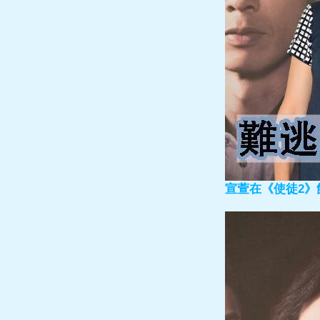
宣萱在《使徒2》