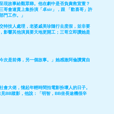
呈現故事給觀眾睇。他在劇中是否負責救宣萱？
哥會連貫上集扮演「卓sir」，跟 「歡喜哥」許
部門工作。」
交特技人處理，老婆戚美珍隨行去度假，並非要
，影響其他演員要天地更開工；三哥立即讚她是
今次是前傳，另一個故事。」她感激阿倫讚賞自
社會大佬，憶起年輕時間拍電影扮壞人的日子。
見BB蹤影，他說：「明智，BB坐長途機很辛