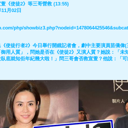
《使徒2》等三哥營救 (13:55)
11月02日
ao.com/php/showbiz3.php?nodeid=1478064425546&subcat
《使徒行者2》今日舉行開鏡記者會，劇中主要演員苗僑偉(
「御用人質」，問她是否在《使徒2》又演人質？她說：「未
役臥底就知佢年紀幾大啦！」問三哥會否救宣萱？他說：「可