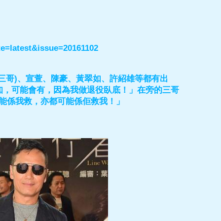
e=latest&issue=20161102
三哥)、宣萱、陳豪、黃翠如、許紹雄等都有出
知，可能會有，因為我做退役臥底！」在旁的三哥
能係我救，亦都可能係佢救我！」