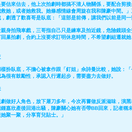
是要估來估去，他上次拍劇時都搞不清人物關係，要配合剪接
救她，或者她救我。她條感情線會周旋在我和陳豪中間。」三
戲，劇透了歡喜哥是臥底：「這部是前傳，講我們以前是同一
景親身拍飛車戲，三哥指自己只是練車及拍近鏡，危險鏡頭全
言回巢拍劇，合約上沒要求訂明休息時間，不希望劇組遷就她
較
同樣扮臥底，不擔心被拿作跟「釘姐」佘詩曼比較，她說：「
認為很有鼓勵性，承認入行遲起步，需要盡力去做好。
味
視劇做好人角色，放下屠刀多年，今次再嘗做反派滋味，演黑
鍾嘉欣產後回港出騷，陳豪關心她有否帶BB回來，記者稱未
跟她聚一聚，分享育兒貼士。」