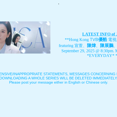
.
LATEST INFO of
優酷
**Hong Kong
TVB
電視
陳煒
陳展鵬
featuring
宣萱、
、
September 29, 2025 @ 8:30pm. 
*EVERYDAY* *
ENSIVE/INAPPROPRIATE STATEMENTS, MESSAGES CONCERNING B
DOWNLOADING A WHOLE SERIES WILL BE DELETED IMMEDIATELY
Please post your message either in English or Chinese only.