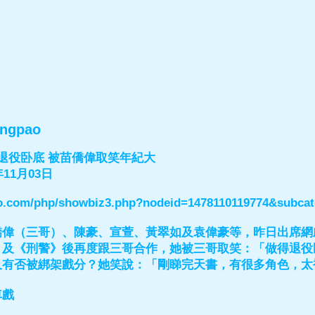
ingpao
退役卧底 被苗僑偉取笑年紀大
11月03日
pao.com/php/showbiz3.php?nodeid=1478110119774&subca
僑偉（三哥）、陳豪、宣萱、黃翠如及袁偉豪等，昨日出席網
》及《刑警》後再度跟三哥合作，她被三哥取笑：「做得退役
又有否被綁架戲分？她笑說：「剛睇完天書，有很多角色，太
車戲