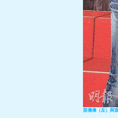
苗僑偉（左）與