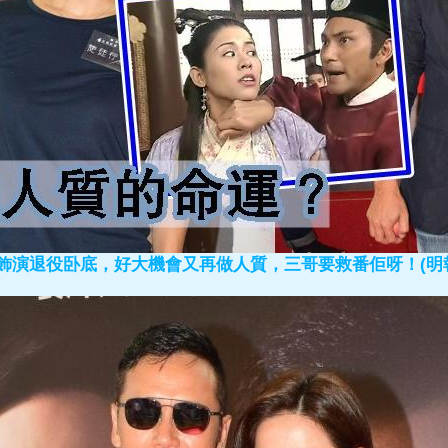
飾演退役卧底，好大機會又再做人質，三哥要救番佢呀！(明