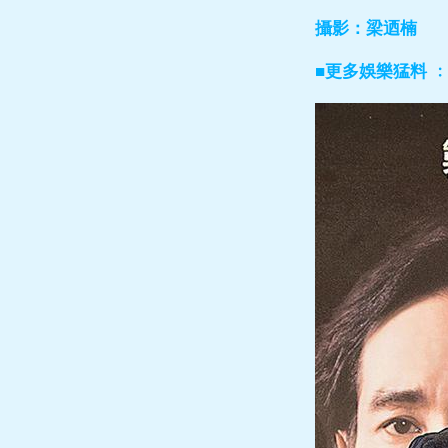
攝影：梁迺楠
■更多娛樂猛料 ﹕ol