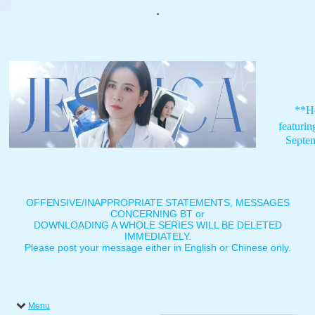
.
**H
featuri
Septe
OFFENSIVE/INAPPROPRIATE STATEMENTS, MESSAGES
CONCERNING BT or
DOWNLOADING A WHOLE SERIES WILL BE DELETED
IMMEDIATELY.
Please post your message either in English or Chinese only.
Menu