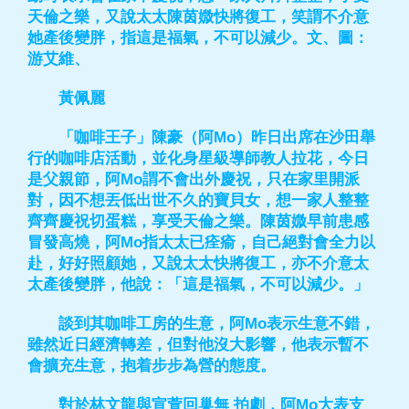
天倫之樂，又說太太陳茵媺快將復工，笑謂不介意
她產後變胖，指這是福氣，不可以減少。文、圖：
游艾維、
黃佩麗
「咖啡王子」陳豪（阿Mo）昨日出席在沙田舉
行的咖啡店活動，並化身星級導師教人拉花，今日
是父親節，阿Mo謂不會出外慶祝，只在家里開派
對，因不想丟低出世不久的寶貝女，想一家人整整
齊齊慶祝切蛋糕，享受天倫之樂。陳茵媺早前患感
冒發高燒，阿Mo指太太已痊瘉，自己絕對會全力以
赴，好好照顧她，又說太太快將復工，亦不介意太
太產後變胖，他說：「這是福氣，不可以減少。」
談到其咖啡工房的生意，阿Mo表示生意不錯，
雖然近日經濟轉差，但對他沒大影響，他表示暫不
會擴充生意，抱着步步為營的態度。
對於林文龍與宣萱回巢無 拍劇，阿Mo大表支