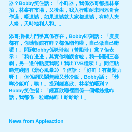
器？Bobby笑住話：「小咩器，我係添哥都搵林峯
拍，林峯有市場，又後生，我入行咁耐未同添哥合
作過，唔遺憾，如果遺憾就大家都遺憾，有時人夾
人緣，天時地利人和。」
添哥指權力鬥爭真係存在，Bobby即刻話：「度度
都有，你哋報館冇咩？都係嗰句啦，自己做自己嘢
囉！」問到Bobby係咪珍姐（曾勵珍）黨？佢表
示：「我冇邊邊，其實你哋誤會咗，我一開開三套
劇，另一邊仲點度我呢！我出TVB糧㗎！」問佢點
睇無綫開《溏心風暴3》？佢話：「好吖！有凝聚力
呀！」但係網民鬧無綫又炒冷飯，Bobby話：「炒
咩冷飯吖，唉！」提到鍾嘉欣、林峯拍唔到？
Bobby笑住指：「鍾嘉欣喺裡面係一個螺絲批咋
話，我都係一粒螺絲咋！哈哈哈！」
News from Appleaction