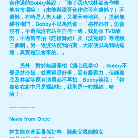
合作過的Bobby笑說：「換了我也找林峯合作啦，
他有市場嘛！（未能與添哥合作你可有遺憾？）不
遺憾，有時是人夾人緣，又要天時地利。」提到無
綫有權鬥，Bobby不以為然道：「那裡都有，怎會
沒有，不過我沒有站在任何一邊，我是收 TVB酬
勞，不過當年拍《陀槍師姐》及《洗冤錄》等連續
三個劇，另一邊沒法度我的期，大家便以為我站這
邊，其實是誤會來的。」
另外，對於無綫開拍《溏心風暴3》，Bobby不
覺是炒冷飯，並覺得是好事，因有凝聚力，但鍾嘉
欣及林峯等原有演員都不再拍，Bobby笑說：「鍾
嘉欣在劇中只是螺絲批，我則是一粒螺絲，哈
哈！」
--------------
News from Oncc
林文龍宣萱回巢係好事 陳豪父親節陪女