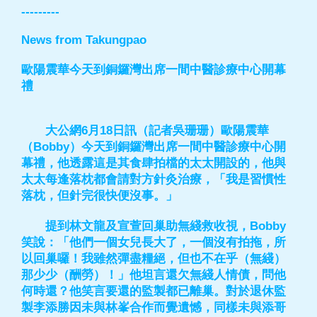
---------
News from Takungpao
歐陽震華今天到銅鑼灣出席一間中醫診療中心開幕
禮
大公網6月18日訊（記者吳珊珊）歐陽震華
（Bobby）今天到銅鑼灣出席一間中醫診療中心開
幕禮，他透露這是其食肆拍檔的太太開設的，他與
太太每逢落枕都會請對方針灸治療，「我是習慣性
落枕，但針完很快便沒事。」
提到林文龍及宣萱回巢助無綫救收視，Bobby
笑說：「他們一個女兒長大了，一個沒有拍拖，所
以回巢囉！我雖然彈盡糧絕，但也不在乎（無綫）
那少少（酬勞）！」他坦言還欠無綫人情債，問他
何時還？他笑言要還的監製都已離巢。對於退休監
製李添勝因未與林峯合作而覺遺憾，同樣未與添哥