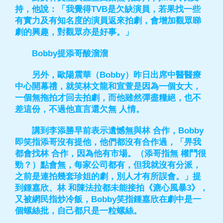
持，他說：「我覺得TVB是欠缺演員，若果找一些
有實力及有知名度的演員返來拍劇，會增加觀眾睇
劇的興趣，對觀眾亦是好事。」
Bobby提添哥酸溜溜
另外，歐陽震華（Bobby）昨日出席中醫醫療
中心開幕禮，就笑林文龍和宣萱是因為一個女大，
一個無拖拍才回去拍劇，而他雖然彈盡糧絕，也不
差這份，不過他直言還欠無 人情。
講到李添勝早前表示遺憾無與林 合作，Bobby
即笑指添哥沒有提他，他們都沒有合作過，「畀我
都會找林 合作，因為他有市場。（添哥指無 權鬥很
勁？）點會無，每家公司都有，但我就沒有分派，
之前是連拍幾套珍姐的劇，別人才有所誤會。」提
到鍾嘉欣、林 和陳法拉都未能接拍《溏心風暴3》，
又被網民指炒冷飯，Bobby笑指鍾嘉欣在劇中是一
個螺絲批，自己都只是一粒螺絲。