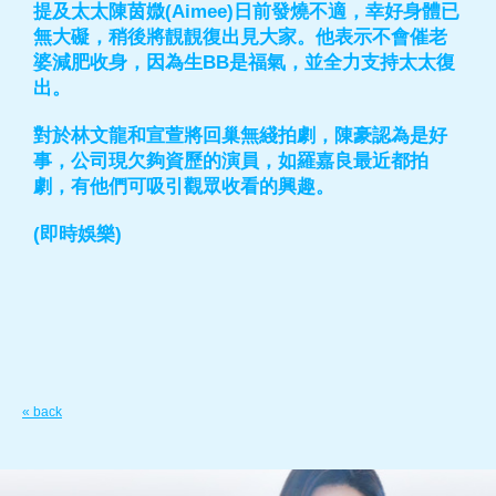
提及太太陳茵媺(Aimee)日前發燒不適，幸好身體已
無大礙，稍後將靚靚復出見大家。他表示不會催老
婆減肥收身，因為生BB是福氣，並全力支持太太復
出。
對於林文龍和宣萱將回巢無綫拍劇，陳豪認為是好
事，公司現欠夠資歷的演員，如羅嘉良最近都拍
劇，有他們可吸引觀眾收看的興趣。
(即時娛樂)
« back