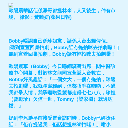
歐陽震華話佢係添哥都搵林峯，人又後生，仲有市
場。 攝影：黃曉妍(蘋果日報)
Bobby唔認自己係珍姐黨，話係大台出糧俾佢。
[聽到宣萱回巢拍劇，Bobby話冇拖拍咪去拍劇囉！]
聽到宣萱回巢拍劇，Bobby話冇拖拍咪去拍劇囉！
歐陽震華（Bobby）今日喺銅鑼灣出席一間中醫診
療中心開幕，對於林文龍同宣萱返大台救亡，
Bobby好風趣話：「一個女大，一個冇拖拍，咪返
去拍劇囉，我就彈盡糧絕，但都唔爭在嗰啲，不過
我都爭人情，我爭嗰啲監製都走得七七八八，珍姐
（曾勵珍）欠佢一世，Tommy（梁家樹）就過咗
檔。」
提到李添勝早前接受電台訪問時，Bobby已經搶住
話：「佢冇提過我，佢話想搵林峯拍啫！」咁小