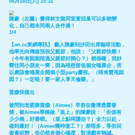
06月18日(六) 15:31
陳豪（左圖）覺得林文龍同宣萱回巢可以多啲變
化，自己都未同兩人合作過！
1/4
【on.cc東網專訊】 藝人陳豪到沙田出席咖啡活動，
他率先向傳媒預祝父親節，他說：「父親節快樂！
（今年有囡囡陪過父親節好開心？）都係㗎，我好
嚮往同小朋友一齊，因為唔想留低個女喺屋企，所
以應該會喺屋企開個小型party慶祝。（唔肯賣甩囡
囡？）一定啦！要一家人享天倫樂。」
茵媺快復出
被問到老婆陳茵媺（Aimee）早前在微博透露發
燒，被Aimee尊稱做「皇上」的陳豪說：「佢係有
少少燒，好番晒。（皇上點呵護佢？）全力以赴，
做到最好！（Aimee幾時復工？）差唔多，等佢回
復番狀態，佢仍然有個心喺度，對演戲有熱誠。