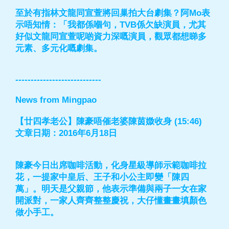
至於有指林文龍同宣萱將回巢拍大台劇集？阿Mo表
示唔知情：「我都係嗰句，TVB係欠缺演員，尤其
好似文龍同宣萱呢啲資力深嘅演員，觀眾都想睇多
元素、多元化嘅劇集。
----------------------------
News from Mingpao
【廿四孝老公】陳豪唔催老婆陳茵媺收身 (15:46)
文章日期：2016年6月18日
陳豪今日出席咖啡活動，化身星級導師示範咖啡拉
花，一提家中皇后、王子和小公主即變「陳四
萬」。明天是父親節，他表示準備與兩子一女在家
開派對，一家人齊齊整整慶祝，大仔懂畫畫填顏色
做小手工。