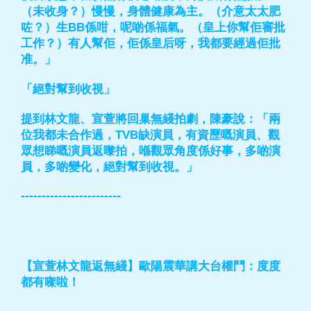
（未收身？）慢慢，身體健康為主。（介意太太肥
咗？）生BB係咁，呢啲係福氣。（皇上你幫佢審批
工作？）有人幫佢，佢係皇后呀，我都要經過佢批
准。」
「絕對幫到收視」
提到林文龍、宣萱將回巢無綫拍劇，陳豪說：「兩
位我都未合作過，TVB缺演員，有資歷嘅演員、觀
眾想睇嘅演員返嚟拍，喺觀眾角度係好事，多啲演
員，多啲變化，絕對幫到收視。」
------------------------
【宣萱林文龍返無綫】歐陽震華講大台權鬥：度度
都有㗎啦！