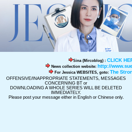
CLICK HE
Sina (Mircoblog) :
http://www.su
News collection website:
The Stro
For Jessica WEBSITES, goto:
OFFENSIVE/INAPPROPRIATE STATEMENTS, MESSAGES
CONCERNING BT or
DOWNLOADING A WHOLE SERIES WILL BE DELETED
IMMEDIATELY.
Please post your message either in English or Chinese only.