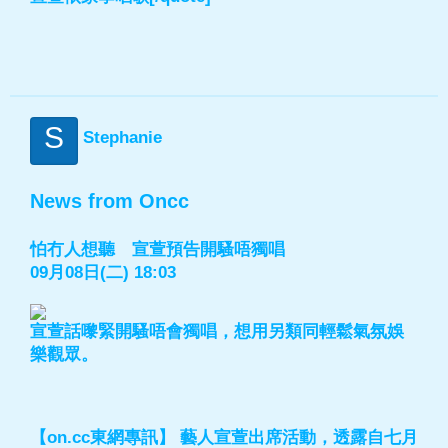
S
Stephanie
News from Oncc
怕冇人想聽 宣萱預告開騷唔獨唱
09月08日(二) 18:03
宣萱話嚟緊開騷唔會獨唱，想用另類同輕鬆氣氛娛
樂觀眾。
【on.cc東網專訊】 藝人宣萱出席活動，透露自七月