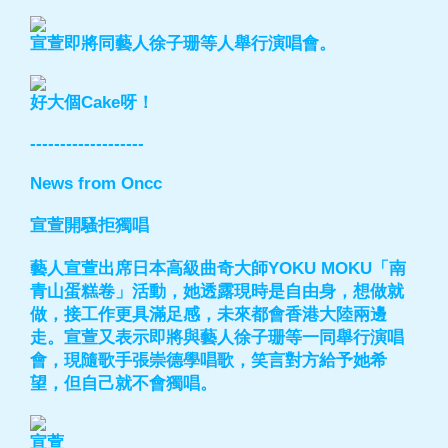
宣萱即將同藝人徐子珊等人舉行演唱會。
好大個Cake呀！
-------------------
News from Oncc
宣萱開騷拒獨唱
藝人宣萱出席日本高級曲奇大師YOKU MOKU「南
青山蛋糕卷」活動，她透露現時是自由身，想做就
做，接工作更具滿足感，未來都會香港大陸兩邊
走。宣萱又表示即將與藝人徐子珊等一同舉行演唱
會，現隨歌手張崇德學唱歌，笑言對方給予她希
望，但自己就不會獨唱。
宣萱