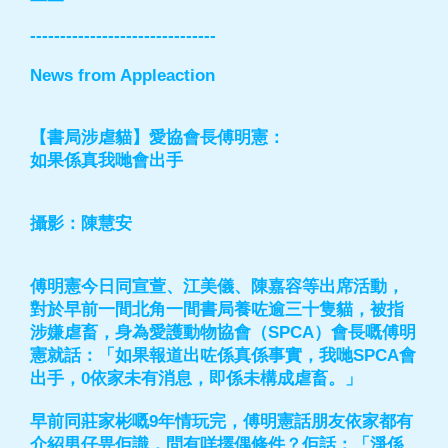
-------------------------------
News from Appleaction
【書局涉虐貓】愛協會長傅明憲：
如果係真我哋會出手
攝影：陳慧安
傅明憲今日同宣萱、江美儀、陳嘉容等出席活動，
對於早前一間北角一間書局養咗逾三十隻貓，被指
涉嫌虐畜，身為愛護動物協會（SPCA）會長嘅傅明
憲就話：「如果報道出咗係真係事實，我哋SPCA會
出手，0依家未有消息，即係未構成虐畜。」
早前同莊家彬嘅9年情玩完，傅明憲話朋友依家都有
介紹男仔畀佢識，問有咩擇偶條件？佢話：「淨係