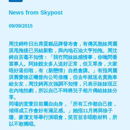
News from Skypost
09/09/2015
周汶錡昨日出席蛋糕品牌發布會，有傳其胞妹周麗
淇甩拖後已另結新歡，與內地石油大亨拍拖。周汶
錡自言毫不知情：「我冇問妹妹感情事，你哋問番
當事人。阿妹靚女多人追好正常，佢又單身，大家
唔好逼佢啦，有（新戀情）自然會講。」有指周麗
淇舊愛徐正曦曾向公司借糧，但去年就送名貴跑車
給女友，周汶錡再次強調不知情，只表示妹妹現正
在內地拍劇，所以自己不時將兒子相片傳給妹妹分
享。
同場的宣萱目前屬自由身，「所有工作都自己接，
傾得成工作會好有滿足感。」她指11月將與徐子
珊、麥潔文等舉行演唱會，笑言並非唱歌材料，所
以不敢獨唱。