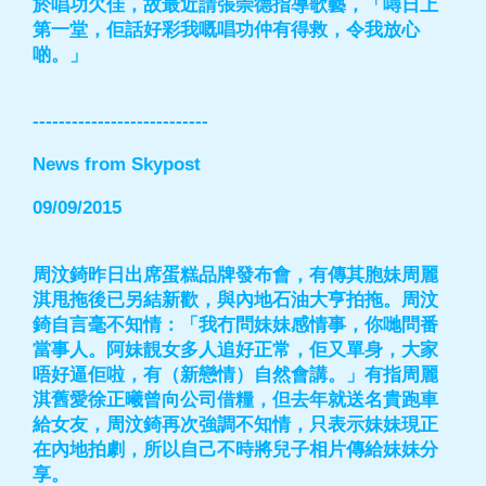
於唱功欠佳，故最近請張崇德指導歌藝，「噚日上
第一堂，佢話好彩我嘅唱功仲有得救，令我放心
啲。」
---------------------------
News from Skypost
09/09/2015
周汶錡昨日出席蛋糕品牌發布會，有傳其胞妹周麗
淇甩拖後已另結新歡，與內地石油大亨拍拖。周汶
錡自言毫不知情：「我冇問妹妹感情事，你哋問番
當事人。阿妹靚女多人追好正常，佢又單身，大家
唔好逼佢啦，有（新戀情）自然會講。」有指周麗
淇舊愛徐正曦曾向公司借糧，但去年就送名貴跑車
給女友，周汶錡再次強調不知情，只表示妹妹現正
在內地拍劇，所以自己不時將兒子相片傳給妹妹分
享。