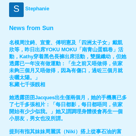
S
Stephanie
News from Sun
名模周汶錡、宣萱、傅明憲及「四洲太子女」戴凱
欣等，昨日出席YOKU MOKU「南青山蛋糕卷」活
動，Kathy穿着黑色長褲出席活動，雙腿纖幼，但她
透露已一年沒有做運動：「生之前又唔做得，依家
未夠三個月又唔做得，因為有傷口，過咗三個月就
去曬太陽。」
私藏七千張靚相
她透露囝囝Jacques出生僅兩個月，她的手機裏已多
了七千多張相片：「每日都影，每日都唔同，依家
開始有少少似我。」她又謂調理身體後會再生一個
小朋友，男女也沒所謂。
提到有指其妹妹周麗淇（Niki）搭上從事石油的富