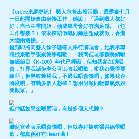
【on.cc東網專訊】 藝人宣萱出席活動，透露自七月
一日起開始自由身接工作，她說：「遇到嘅人都好
好，自己由零開始，傾成單嘢會好有滿足感。（乜
工作都接？）依家揀啱做嘅同鍾意想做就做，香港
大陸兩邊接。」
提到即將同藝人徐子珊等人舉行演唱會，她表示專
程找來歌手張崇德學唱歌：「我同佢老婆劉美娟喺
無綫節目《K-100》年代已經識，佢知我參加演唱
會，打畀我話佢老公可以教我唱歌，咁我都覺得要
練吓，佢畀咗希望我，不過我唔會獨唱，如果我企
喺度唱，有幾多個人想聽？想用另類同輕鬆氣氛娛
樂觀眾。」
佢仲話如果企喺度唱，有幾多個人想聽？
雖然宣萱表示唔會獨唱，但就專程搵咗張崇德學唱
歌，都真係好有Heart喎！