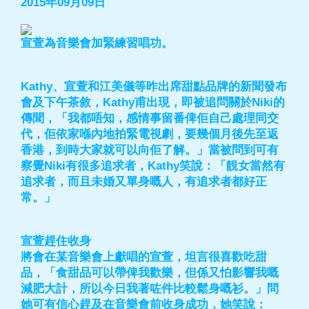
2015年09月09日
宣萱為音樂會加緊練習唱功。
Kathy、宣萱和江美儀等昨出席甜點品牌的新聞發布
會及下午茶敘，Kathy甫出現，即被追問關於Niki的
傳聞，「我都唔知，感情事留番俾佢自己處理同交
代，佢依家喺內地拍緊電視劇，要幾個月後先至返
香港，到時大家就可以向佢了解。」當被問到可有
察覺Niki有很多追求者，Kathy笑說：「靚女當然有
追求者，而且未婚又單身嘅人，有追求者都好正
常。」
宣萱趕住收身
將會在某音樂會上獻唱的宣萱，坦言很喜歡吃甜
品，「食甜品可以帶俾我歡樂，但係又怕影響我嘅
減肥大計，所以今日我著咗件比較鬆身嘅衫。」問
她可有信心趕及在音樂會前收身成功，她笑說：