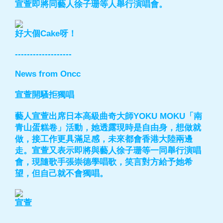
宣萱即將同藝人徐子珊等人舉行演唱會。
好大個Cake呀！
-------------------
News from Oncc
宣萱開騷拒獨唱
藝人宣萱出席日本高級曲奇大師YOKU MOKU「南
青山蛋糕卷」活動，她透露現時是自由身，想做就
做，接工作更具滿足感，未來都會香港大陸兩邊
走。宣萱又表示即將與藝人徐子珊等一同舉行演唱
會，現隨歌手張崇德學唱歌，笑言對方給予她希
望，但自己就不會獨唱。
宣萱