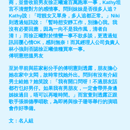
商，並曾收前男友徐正曦逾百萬跑車一事，Kathy坦
言不清楚對方的感情事。問到妹妹是否很多人追？
Kathy說：「咁靚女又單身，多人追都正常。」Niki
則透過短訊說：「暫時想安靜工作，別擔心我。我
沒有必要回應，因為一向不是我作風，清者自
清！」而徐正曦對於情變一事不欲多談，更透過短
訊回覆心情OK，感到無奈！而其經理人公司負責人
林小強則否認徐正曦借糧買車一事。
傅明憲想搵男友
至於早前與莊家彬分手的傅明憲則透露，朋友擔心
她在家中太悶，故時常找她外出。問到有沒有介紹
男士給她？她笑說：「我有開口問呀！不過朋友話
都冇乜好男仔。如果我有男朋友，一定會帶畀身邊
姊妹過目，唔可以再嘥時間。」而宣萱則透露正跟
歌手張崇德學唱歌，為即將與徐子珊等舉行的演唱
會作好準備。
文：名人組