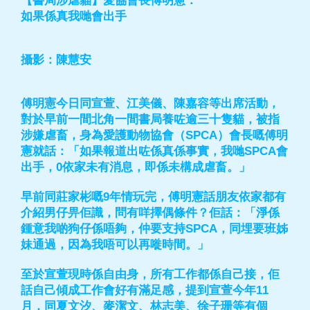
【書局涉虐貓】愛協會長傅明憲：
如果係真我哋會出手
攝影：陳慧安
傅明憲今日同宣萱、江美儀、陳嘉容等出席活動，
對於早前一間北角一間書局養咗逾三十隻貓，被指
涉嫌虐畜，身為愛護動物協會（SPCA）會長嘅傅明
憲就話：「如果報道出咗係真係事實，我哋SPCA會
出手，0依家未有消息，即係未構成虐畜。」
早前同莊家彬嘅9年情玩完，傅明憲話朋友依家都有
介紹男仔畀佢識，問有咩擇偶條件？佢話：「淨係
鍾意我啲狗仔係唔夠，仲要支持SPCA，同埋要班姊
妹通過，因為我唔可以再嘥時間。」
至於宣萱現時係自由身，所有工作都係自己接，佢
話自己傾成工作會好有滿足感，提到宣萱今年11
月，同夏文汐、麥潔文、林志美、徐子珊等有個