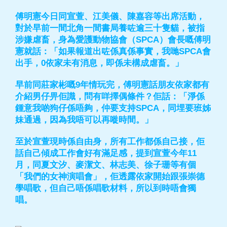
傅明憲今日同宣萱、江美儀、陳嘉容等出席活動，
對於早前一間北角一間書局養咗逾三十隻貓，被指
涉嫌虐畜，身為愛護動物協會（SPCA）會長嘅傅明
憲就話：「如果報道出咗係真係事實，我哋SPCA會
出手，0依家未有消息，即係未構成虐畜。」
早前同莊家彬嘅9年情玩完，傅明憲話朋友依家都有
介紹男仔畀佢識，問有咩擇偶條件？佢話：「淨係
鍾意我啲狗仔係唔夠，仲要支持SPCA，同埋要班姊
妹通過，因為我唔可以再嘥時間。」
至於宣萱現時係自由身，所有工作都係自己接，佢
話自己傾成工作會好有滿足感，提到宣萱今年11
月，同夏文汐、麥潔文、林志美、徐子珊等有個
「我們的女神演唱會」，佢透露依家開始跟張崇德
學唱歌，但自己唔係唱歌材料，所以到時唔會獨
唱。