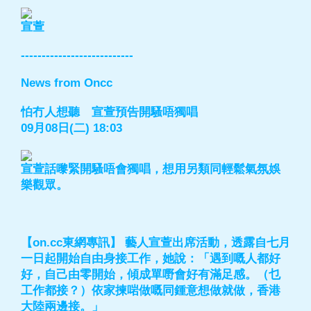
宣萱
---------------------------
News from Oncc
怕冇人想聽 宣萱預告開騷唔獨唱
09月08日(二) 18:03
宣萱話嚟緊開騷唔會獨唱，想用另類同輕鬆氣氛娛
樂觀眾。
【on.cc東網專訊】 藝人宣萱出席活動，透露自七月
一日起開始自由身接工作，她說：「遇到嘅人都好
好，自己由零開始，傾成單嘢會好有滿足感。（乜
工作都接？）依家揀啱做嘅同鍾意想做就做，香港
大陸兩邊接。」