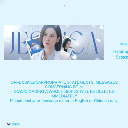
.
**H
featuri
Septe
OFFENSIVE/INAPPROPRIATE STATEMENTS, MESSAGES
CONCERNING BT or
DOWNLOADING A WHOLE SERIES WILL BE DELETED
IMMEDIATELY.
Please post your message either in English or Chinese only.
Menu