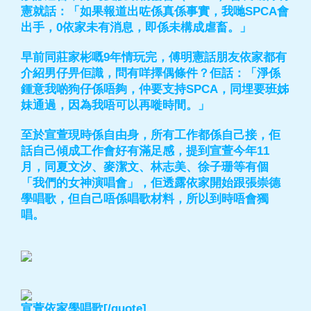
憲就話：「如果報道出咗係真係事實，我哋SPCA會
出手，0依家未有消息，即係未構成虐畜。」
早前同莊家彬嘅9年情玩完，傅明憲話朋友依家都有
介紹男仔畀佢識，問有咩擇偶條件？佢話：「淨係
鍾意我啲狗仔係唔夠，仲要支持SPCA，同埋要班姊
妹通過，因為我唔可以再嘥時間。」
至於宣萱現時係自由身，所有工作都係自己接，佢
話自己傾成工作會好有滿足感，提到宣萱今年11
月，同夏文汐、麥潔文、林志美、徐子珊等有個
「我們的女神演唱會」，佢透露依家開始跟張崇德
學唱歌，但自己唔係唱歌材料，所以到時唔會獨
唱。
宣萱依家學唱歌[/quote]