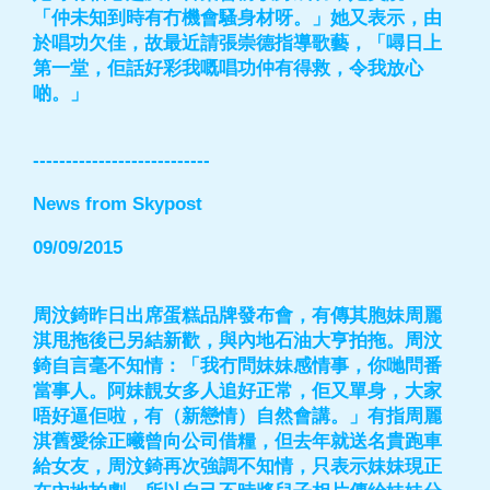
「仲未知到時有冇機會騷身材呀。」她又表示，由
於唱功欠佳，故最近請張崇德指導歌藝，「噚日上
第一堂，佢話好彩我嘅唱功仲有得救，令我放心
啲。」
---------------------------
News from Skypost
09/09/2015
周汶錡昨日出席蛋糕品牌發布會，有傳其胞妹周麗
淇甩拖後已另結新歡，與內地石油大亨拍拖。周汶
錡自言毫不知情：「我冇問妹妹感情事，你哋問番
當事人。阿妹靚女多人追好正常，佢又單身，大家
唔好逼佢啦，有（新戀情）自然會講。」有指周麗
淇舊愛徐正曦曾向公司借糧，但去年就送名貴跑車
給女友，周汶錡再次強調不知情，只表示妹妹現正