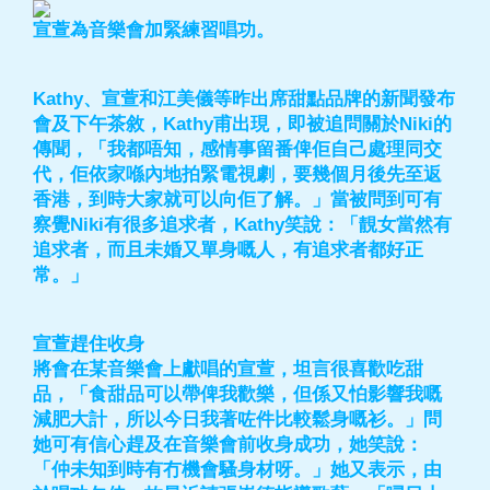
宣萱為音樂會加緊練習唱功。
Kathy、宣萱和江美儀等昨出席甜點品牌的新聞發布
會及下午茶敘，Kathy甫出現，即被追問關於Niki的
傳聞，「我都唔知，感情事留番俾佢自己處理同交
代，佢依家喺內地拍緊電視劇，要幾個月後先至返
香港，到時大家就可以向佢了解。」當被問到可有
察覺Niki有很多追求者，Kathy笑說：「靚女當然有
追求者，而且未婚又單身嘅人，有追求者都好正
常。」
宣萱趕住收身
將會在某音樂會上獻唱的宣萱，坦言很喜歡吃甜
品，「食甜品可以帶俾我歡樂，但係又怕影響我嘅
減肥大計，所以今日我著咗件比較鬆身嘅衫。」問
她可有信心趕及在音樂會前收身成功，她笑說：
「仲未知到時有冇機會騷身材呀。」她又表示，由