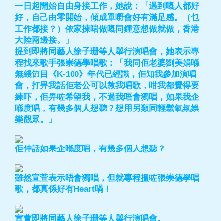
一日起開始自由身接工作，她說：「遇到嘅人都好
好，自己由零開始，傾成單嘢會好有滿足感。（乜
工作都接？）依家揀啱做嘅同鍾意想做就做，香港
大陸兩邊接。」
提到即將同藝人徐子珊等人舉行演唱會，她表示專
程找來歌手張崇德學唱歌：「我同佢老婆劉美娟喺
無綫節目《K-100》年代已經識，佢知我參加演唱
會，打畀我話佢老公可以教我唱歌，咁我都覺得要
練吓，佢畀咗希望我，不過我唔會獨唱，如果我企
喺度唱，有幾多個人想聽？想用另類同輕鬆氣氛娛
樂觀眾。」
佢仲話如果企喺度唱，有幾多個人想聽？
雖然宣萱表示唔會獨唱，但就專程搵咗張崇德學唱
歌，都真係好有Heart喎！
宣萱即將同藝人徐子珊等人舉行演唱會。