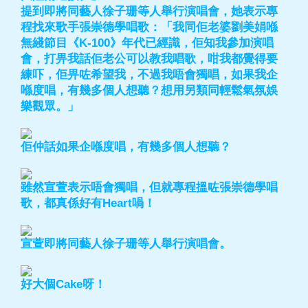
提到即將同藝人徐子珊等人舉行演唱會，她表示專
程找來歌手張崇德學唱歌：「我同佢老婆劉美娟喺
無綫節目《K-100》年代已經識，佢知我參加演唱
會，打畀我話佢老公可以教我唱歌，咁我都覺得要
練吓，佢畀咗希望我，不過我唔會獨唱，如果我企
喺度唱，有幾多個人想聽？想用另類同輕鬆氣氛娛
樂觀眾。」
佢仲話如果企喺度唱，有幾多個人想聽？
雖然宣萱表示唔會獨唱，但就專程搵咗張崇德學唱
歌，都真係好有Heart喎！
宣萱即將同藝人徐子珊等人舉行演唱會。
好大個Cake呀！