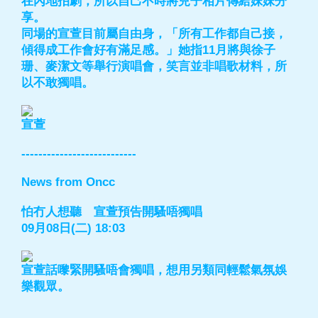
在內地拍劇，所以自己不時將兒子相片傳給妹妹分
享。
同場的宣萱目前屬自由身，「所有工作都自己接，
傾得成工作會好有滿足感。」她指11月將與徐子
珊、麥潔文等舉行演唱會，笑言並非唱歌材料，所
以不敢獨唱。
宣萱
---------------------------
News from Oncc
怕冇人想聽 宣萱預告開騷唔獨唱
09月08日(二) 18:03
宣萱話嚟緊開騷唔會獨唱，想用另類同輕鬆氣氛娛
樂觀眾。