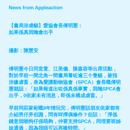
News from Appleaction
【書局涉虐貓】愛協會長傅明憲：
如果係真我哋會出手
攝影：陳慧安
傅明憲今日同宣萱、江美儀、陳嘉容等出席活動，
對於早前一間北角一間書局養咗逾三十隻貓，被指
涉嫌虐畜，身為愛護動物協會（SPCA）會長嘅傅明
憲就話：「如果報道出咗係真係事實，我哋SPCA會
出手，0依家未有消息，即係未構成虐畜。」
早前同莊家彬嘅9年情玩完，傅明憲話朋友依家都有
介紹男仔畀佢識，問有咩擇偶條件？佢話：「淨係
鍾意我啲狗仔係唔夠，仲要支持SPCA，同埋要班姊
妹通過，因為我唔可以再嘥時間。」