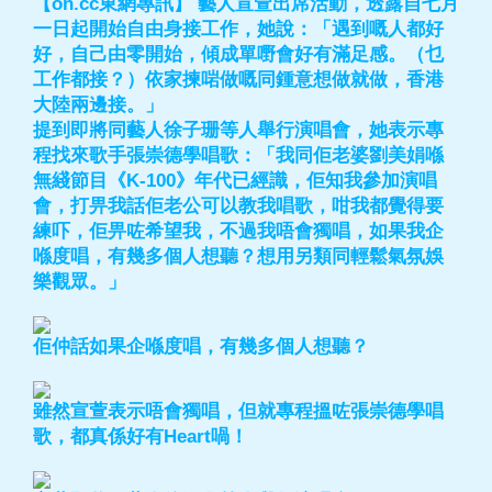
【on.cc東網專訊】 藝人宣萱出席活動，透露自七月
一日起開始自由身接工作，她說：「遇到嘅人都好
好，自己由零開始，傾成單嘢會好有滿足感。（乜
工作都接？）依家揀啱做嘅同鍾意想做就做，香港
大陸兩邊接。」
提到即將同藝人徐子珊等人舉行演唱會，她表示專
程找來歌手張崇德學唱歌：「我同佢老婆劉美娟喺
無綫節目《K-100》年代已經識，佢知我參加演唱
會，打畀我話佢老公可以教我唱歌，咁我都覺得要
練吓，佢畀咗希望我，不過我唔會獨唱，如果我企
喺度唱，有幾多個人想聽？想用另類同輕鬆氣氛娛
樂觀眾。」
佢仲話如果企喺度唱，有幾多個人想聽？
雖然宣萱表示唔會獨唱，但就專程搵咗張崇德學唱
歌，都真係好有Heart喎！