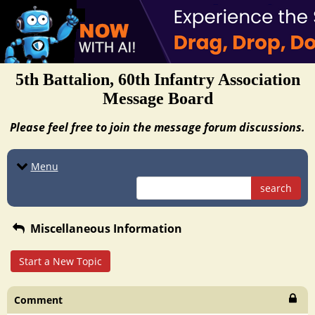
5th Battalion, 60th Infantry Association
Message Board
Please feel free to join the message forum discussions.
Menu
search
Miscellaneous Information
Start a New Topic
Comment