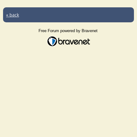
« back
Free Forum powered by Bravenet